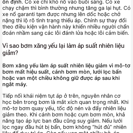
ổn định
. Có xe chỉ khó nổ vào buổi sáng. Có xe
chạy chậm thì bình thường nhưng tăng ga lại hụt. Có
xe nổ garanti tạm được nhưng lên dốc hoặc chở
nặng thì lộ rõ tình trạng thiếu áp. Chính sự thay đổi
theo điều kiện vận hành này khiến nhiều người chẩn
đoán nhầm sang các lỗi đánh lửa hoặc lỗi cảm biến.
Vì sao bơm xăng yếu lại làm áp suất nhiên liệu
giảm?
Bơm xăng yếu làm áp suất nhiên liệu giảm vì mô-tơ
bơm mất hiệu suất, cánh bơm mòn, lưới lọc bẩn
hoặc van một chiều không giữ được áp sau khi
ngắt máy.
Tiếp nối khái niệm tụt áp ở trên, nguyên nhân cơ
học bên trong bơm là mắt xích quan trọng nhất. Khi
mô-tơ bơm quay yếu, tốc độ nén và đẩy nhiên liệu
giảm theo. Khi cánh bơm hoặc cụm bơm mòn, khả
năng tạo áp lực ban đầu cũng suy giảm. Nếu lưới
lọc ngay đầu hút bị bẩn, bơm không “hút đủ” nhiên