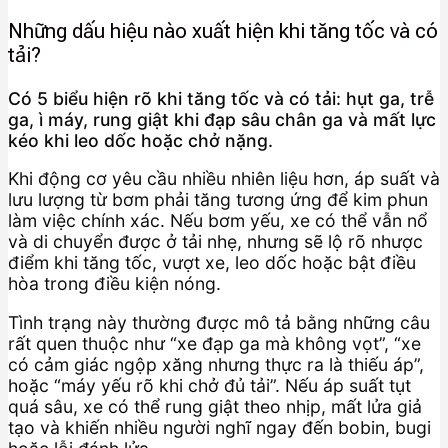
Những dấu hiệu nào xuất hiện khi tăng tốc và có
tải?
Có 5 biểu hiện rõ khi tăng tốc và có tải: hụt ga, trễ
ga, ì máy, rung giật khi đạp sâu chân ga và mất lực
kéo khi leo dốc hoặc chở nặng.
Khi động cơ yêu cầu nhiều nhiên liệu hơn, áp suất và
lưu lượng từ bơm phải tăng tương ứng để kim phun
làm việc chính xác. Nếu bơm yếu, xe có thể vẫn nổ
và di chuyển được ở tải nhẹ, nhưng sẽ lộ rõ nhược
điểm khi tăng tốc, vượt xe, leo dốc hoặc bật điều
hòa trong điều kiện nóng.
Tình trạng này thường được mô tả bằng những câu
rất quen thuộc như “xe đạp ga mà không vọt”, “xe
có cảm giác ngộp xăng nhưng thực ra là thiếu áp”,
hoặc “máy yếu rõ khi chở đủ tải”. Nếu áp suất tụt
quá sâu, xe có thể rung giật theo nhịp, mất lửa giả
tạo và khiến nhiều người nghĩ ngay đến bobin, bugi