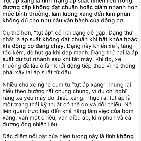
Tụt áp xăng là tình trạng áp suất nhiên liệu trong
đường cấp không đạt chuẩn hoặc giảm nhanh hơn
mức bình thường, làm lượng xăng đến kim phun
không đủ cho nhu cầu vận hành của động cơ.
Cụ thể hơn, “tụt áp” có hai dạng dễ gặp. Dạng thứ
nhất là
áp suất không đạt chuẩn khi bật khóa hoặc
khi động cơ đang chạy
. Dạng này khiến xe ì, tăng
tốc kém, dễ hụt ga khi đạp mạnh. Dạng thứ hai là
áp
suất dư tụt nhanh sau khi tắt máy
. Khi đó, xe
thường đề lâu ở lần khởi động tiếp theo vì hệ thống
phải xây lại áp suất từ đầu.
Nhiều chủ xe nghe cụm từ “tụt áp xăng” nhưng lại
hiểu theo hướng rất chung chung, ví dụ chỉ nghĩ
rằng xe yếu máy do thiếu xăng. Thực ra, tụt áp là
một trạng thái kỹ thuật có thể đo và đối chiếu. Nó
liên quan trực tiếp đến khả năng làm việc của bơm
xăng, van một chiều, van điều áp, kim phun và cả
đường ống nhiên liệu.
Đặc điểm nổi bật của hiện tượng này là tính
không