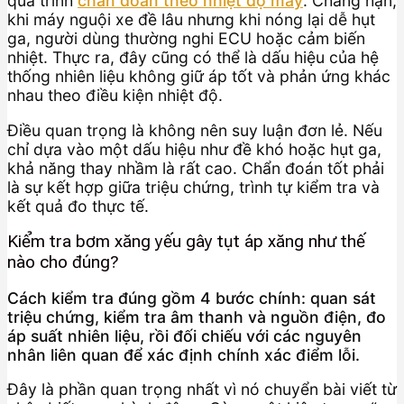
quá trình
chẩn đoán theo nhiệt độ máy
. Chẳng hạn,
khi máy nguội xe đề lâu nhưng khi nóng lại dễ hụt
ga, người dùng thường nghi ECU hoặc cảm biến
nhiệt. Thực ra, đây cũng có thể là dấu hiệu của hệ
thống nhiên liệu không giữ áp tốt và phản ứng khác
nhau theo điều kiện nhiệt độ.
Điều quan trọng là không nên suy luận đơn lẻ. Nếu
chỉ dựa vào một dấu hiệu như đề khó hoặc hụt ga,
khả năng thay nhầm là rất cao. Chẩn đoán tốt phải
là sự kết hợp giữa triệu chứng, trình tự kiểm tra và
kết quả đo thực tế.
Kiểm tra bơm xăng yếu gây tụt áp xăng như thế
nào cho đúng?
Cách kiểm tra đúng gồm 4 bước chính: quan sát
triệu chứng, kiểm tra âm thanh và nguồn điện, đo
áp suất nhiên liệu, rồi đối chiếu với các nguyên
nhân liên quan để xác định chính xác điểm lỗi.
Đây là phần quan trọng nhất vì nó chuyển bài viết từ