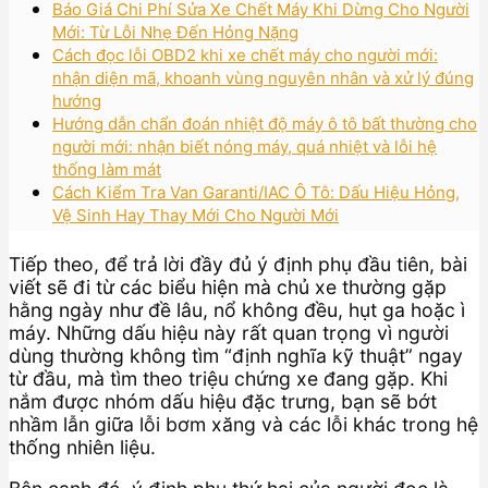
Báo Giá Chi Phí Sửa Xe Chết Máy Khi Dừng Cho Người
Mới: Từ Lỗi Nhẹ Đến Hỏng Nặng
Cách đọc lỗi OBD2 khi xe chết máy cho người mới:
nhận diện mã, khoanh vùng nguyên nhân và xử lý đúng
hướng
Hướng dẫn chẩn đoán nhiệt độ máy ô tô bất thường cho
người mới: nhận biết nóng máy, quá nhiệt và lỗi hệ
thống làm mát
Cách Kiểm Tra Van Garanti/IAC Ô Tô: Dấu Hiệu Hỏng,
Vệ Sinh Hay Thay Mới Cho Người Mới
Tiếp theo, để trả lời đầy đủ ý định phụ đầu tiên, bài
viết sẽ đi từ các biểu hiện mà chủ xe thường gặp
hằng ngày như đề lâu, nổ không đều, hụt ga hoặc ì
máy. Những dấu hiệu này rất quan trọng vì người
dùng thường không tìm “định nghĩa kỹ thuật” ngay
từ đầu, mà tìm theo triệu chứng xe đang gặp. Khi
nắm được nhóm dấu hiệu đặc trưng, bạn sẽ bớt
nhầm lẫn giữa lỗi bơm xăng và các lỗi khác trong hệ
thống nhiên liệu.