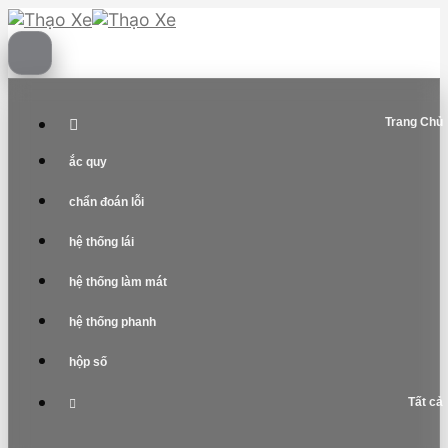
Skip
to
content
Trang Chủ
ắc quy
chẩn đoán lỗi
hệ thống lái
hệ thống làm mát
hệ thống phanh
hộp số
Tất cả