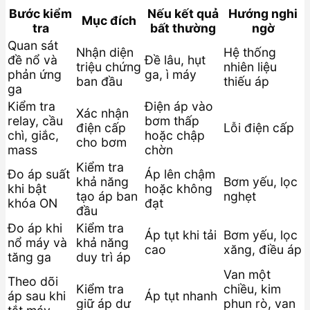
Bước kiểm
Nếu kết quả
Hướng nghi
Mục đích
tra
bất thường
ngờ
Quan sát
Nhận diện
Hệ thống
đề nổ và
Đề lâu, hụt
triệu chứng
nhiên liệu
phản ứng
ga, ì máy
ban đầu
thiếu áp
ga
Kiểm tra
Điện áp vào
Xác nhận
relay, cầu
bơm thấp
điện cấp
Lỗi điện cấp
chì, giắc,
hoặc chập
cho bơm
mass
chờn
Kiểm tra
Đo áp suất
Áp lên chậm
khả năng
Bơm yếu, lọc
khi bật
hoặc không
tạo áp ban
nghẹt
khóa ON
đạt
đầu
Đo áp khi
Kiểm tra
Áp tụt khi tải
Bơm yếu, lọc
nổ máy và
khả năng
cao
xăng, điều áp
tăng ga
duy trì áp
Van một
Theo dõi
Kiểm tra
chiều, kim
áp sau khi
Áp tụt nhanh
giữ áp dư
phun rò, van