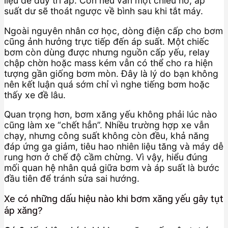
liệu để duy trì áp. Còn nếu van một chiều hở, áp
suất dư sẽ thoát ngược về bình sau khi tắt máy.
Ngoài nguyên nhân cơ học, dòng điện cấp cho bơm
cũng ảnh hưởng trực tiếp đến áp suất. Một chiếc
bơm còn dùng được nhưng nguồn cấp yếu, relay
chập chờn hoặc mass kém vẫn có thể cho ra hiện
tượng gần giống bơm mòn. Đây là lý do bạn không
nên kết luận quá sớm chỉ vì nghe tiếng bơm hoặc
thấy xe đề lâu.
Quan trọng hơn, bơm xăng yếu không phải lúc nào
cũng làm xe “chết hẳn”. Nhiều trường hợp xe vẫn
chạy, nhưng công suất không còn đều, khả năng
đáp ứng ga giảm, tiêu hao nhiên liệu tăng và máy dễ
rung hơn ở chế độ cầm chừng. Vì vậy, hiểu đúng
mối quan hệ nhân quả giữa bơm và áp suất là bước
đầu tiên để tránh sửa sai hướng.
Xe có những dấu hiệu nào khi bơm xăng yếu gây tụt
áp xăng?