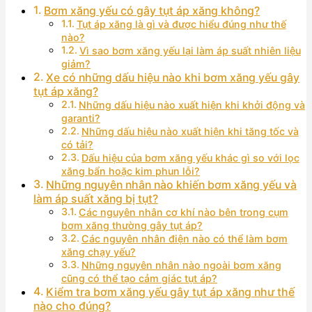
Bơm xăng yếu có gây tụt áp xăng không?
Tụt áp xăng là gì và được hiểu đúng như thế
nào?
Vì sao bơm xăng yếu lại làm áp suất nhiên liệu
giảm?
Xe có những dấu hiệu nào khi bơm xăng yếu gây
tụt áp xăng?
Những dấu hiệu nào xuất hiện khi khởi động và
garanti?
Những dấu hiệu nào xuất hiện khi tăng tốc và
có tải?
Dấu hiệu của bơm xăng yếu khác gì so với lọc
xăng bẩn hoặc kim phun lỗi?
Những nguyên nhân nào khiến bơm xăng yếu và
làm áp suất xăng bị tụt?
Các nguyên nhân cơ khí nào bên trong cụm
bơm xăng thường gây tụt áp?
Các nguyên nhân điện nào có thể làm bơm
xăng chạy yếu?
Những nguyên nhân nào ngoài bơm xăng
cũng có thể tạo cảm giác tụt áp?
Kiểm tra bơm xăng yếu gây tụt áp xăng như thế
nào cho đúng?