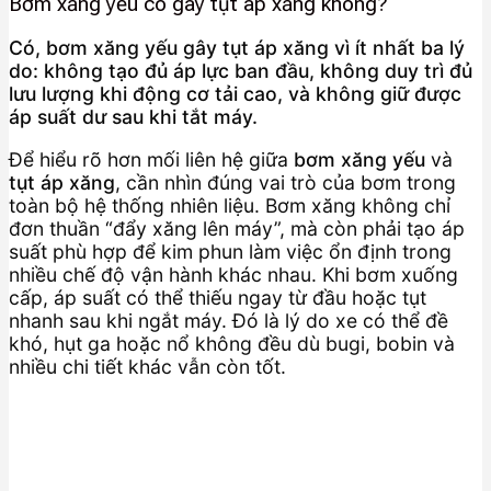
Bơm xăng yếu có gây tụt áp xăng không?
Có, bơm xăng yếu gây tụt áp xăng vì ít nhất ba lý
do: không tạo đủ áp lực ban đầu, không duy trì đủ
lưu lượng khi động cơ tải cao, và không giữ được
áp suất dư sau khi tắt máy.
Để hiểu rõ hơn mối liên hệ giữa
bơm xăng yếu
và
tụt áp xăng
, cần nhìn đúng vai trò của bơm trong
toàn bộ hệ thống nhiên liệu. Bơm xăng không chỉ
đơn thuần “đẩy xăng lên máy”, mà còn phải tạo áp
suất phù hợp để kim phun làm việc ổn định trong
nhiều chế độ vận hành khác nhau. Khi bơm xuống
cấp, áp suất có thể thiếu ngay từ đầu hoặc tụt
nhanh sau khi ngắt máy. Đó là lý do xe có thể đề
khó, hụt ga hoặc nổ không đều dù bugi, bobin và
nhiều chi tiết khác vẫn còn tốt.