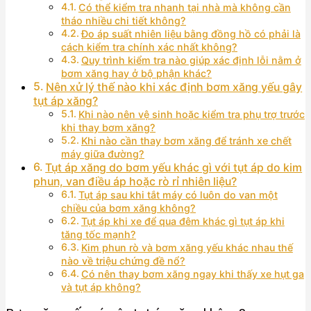
Có thể kiểm tra nhanh tại nhà mà không cần
tháo nhiều chi tiết không?
Đo áp suất nhiên liệu bằng đồng hồ có phải là
cách kiểm tra chính xác nhất không?
Quy trình kiểm tra nào giúp xác định lỗi nằm ở
bơm xăng hay ở bộ phận khác?
Nên xử lý thế nào khi xác định bơm xăng yếu gây
tụt áp xăng?
Khi nào nên vệ sinh hoặc kiểm tra phụ trợ trước
khi thay bơm xăng?
Khi nào cần thay bơm xăng để tránh xe chết
máy giữa đường?
Tụt áp xăng do bơm yếu khác gì với tụt áp do kim
phun, van điều áp hoặc rò rỉ nhiên liệu?
Tụt áp sau khi tắt máy có luôn do van một
chiều của bơm xăng không?
Tụt áp khi xe để qua đêm khác gì tụt áp khi
tăng tốc mạnh?
Kim phun rò và bơm xăng yếu khác nhau thế
nào về triệu chứng đề nổ?
Có nên thay bơm xăng ngay khi thấy xe hụt ga
và tụt áp không?