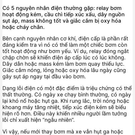
Có 5 nguyên nhân điện thường gặp: relay bơm
hoạt động kém, cầu chì tiếp xúc xấu, dây nguồn
sụt áp, mass không tốt và giắc cắm bị oxy hóa
hoặc cháy chân.
Bên cạnh nguyên nhân cơ khí, điện cấp là phần rất
đáng kiểm tra vì nó có thể làm một chiếc bơm còn
tốt hoạt động như bơm yếu. Ví dụ, relay đóng ngắt
chập chờn sẽ khiến điện áp cấp lúc có lúc không.
Dây dẫn hoặc mass kém làm bơm quay thiếu lực.
Giắc cắm nóng, lỏng hoặc oxy hóa lâu ngày cũng
gây sụt áp ngay tại đầu vào bơm.
Dạng lỗi điện có một đặc điểm là triệu chứng có thể
thất thường. Có ngày xe chạy bình thường, có ngày
lại khó nổ hoặc hụt ga. Khi rung lắc, trời nóng hoặc
khoang máy tăng nhiệt, tiếp xúc điện kém sẽ biểu
hiện rõ hơn. Điều này khiến nhiều người lầm tưởng
lỗi chỉ xuất hiện “ngẫu nhiên”.
Vì vậy, nếu mới thay bơm mà xe vẫn hụt ga hoặc