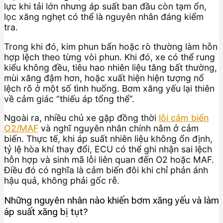
lực khi tải lớn nhưng áp suất ban đầu còn tạm ổn,
lọc xăng nghẹt có thể là nguyên nhân đáng kiểm
tra.
Trong khi đó, kim phun bẩn hoặc rò thường làm hỗn
hợp lệch theo từng vòi phun. Khi đó, xe có thể rung
kiểu không đều, tiêu hao nhiên liệu tăng bất thường,
mùi xăng đậm hơn, hoặc xuất hiện hiện tượng nổ
lệch rõ ở một số tình huống. Bơm xăng yếu lại thiên
về cảm giác “thiếu áp tổng thể”.
Ngoài ra, nhiều chủ xe gặp đồng thời
lỗi cảm biến
O2/MAF
và nghĩ nguyên nhân chính nằm ở cảm
biến. Thực tế, khi áp suất nhiên liệu không ổn định,
tỷ lệ hòa khí thay đổi, ECU có thể ghi nhận sai lệch
hỗn hợp và sinh mã lỗi liên quan đến O2 hoặc MAF.
Điều đó có nghĩa là cảm biến đôi khi chỉ phản ánh
hậu quả, không phải gốc rễ.
Những nguyên nhân nào khiến bơm xăng yếu và làm
áp suất xăng bị tụt?