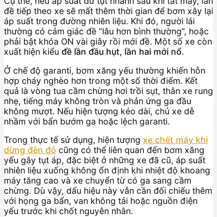
Cụ thể, nếu áp suất dư tụt nhanh sau khi tắt máy, lần
đề tiếp theo xe sẽ mất thêm thời gian để bơm xây lại
áp suất trong đường nhiên liệu. Khi đó, người lái
thường có cảm giác đề “lâu hơn bình thường”, hoặc
phải bật khóa ON vài giây rồi mới đề. Một số xe còn
xuất hiện kiểu
đề lần đầu hụt, lần hai mới nổ
.
Ở chế độ garanti, bơm xăng yếu thường khiến hỗn
hợp cháy nghèo hơn trong một số thời điểm. Kết
quả là vòng tua cầm chừng hơi trồi sụt, thân xe rung
nhẹ, tiếng máy không tròn và phản ứng ga đầu
không mượt. Nếu hiện tượng kéo dài, chủ xe dễ
nhầm với bẩn bướm ga hoặc lệch garanti.
Trong thực tế sử dụng, hiện tượng
xe chết máy khi
dừng đèn đỏ
cũng có thể liên quan đến bơm xăng
yếu gây tụt áp, đặc biệt ở những xe đã cũ, áp suất
nhiên liệu xuống không ổn định khi nhiệt độ khoang
máy tăng cao và xe chuyển từ có ga sang cầm
chừng. Dù vậy, dấu hiệu này vẫn cần đối chiếu thêm
với họng ga bẩn, van không tải hoặc nguồn điện
yếu trước khi chốt nguyên nhân.