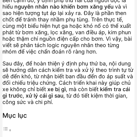
Bên cạnh đó, ý định phụ thứ hai của người đọc là
hiểu
nguyên nhân nào khiến bơm xăng yếu
và vì
sao hiện tượng tụt áp lại xảy ra. Đây là phần then
chốt để tránh thay nhầm phụ tùng. Trên thực tế,
cùng một biểu hiện hụt ga hoặc khó nổ có thể xuất
phát từ bơm xăng, lọc xăng, van điều áp, kim phun
hoặc thậm chí nguồn điện cấp cho bơm. Vì vậy, bài
viết sẽ phân tách logic nguyên nhân theo từng
nhóm để việc chẩn đoán rõ ràng hơn.
Sau đây, để hoàn thiện ý định phụ thứ ba, nội dung
sẽ hướng dẫn cách kiểm tra và xử lý theo trình tự từ
dễ đến khó, từ nhận biết ban đầu đến đo áp suất và
đối chiếu triệu chứng. Cách triển khai này giúp chủ
xe không chỉ biết
xe bị gì
, mà còn biết
kiểm tra cái
gì trước
,
xử lý cái gì sau
, từ đó tiết kiệm thời gian,
công sức và chi phí.
Mục lục