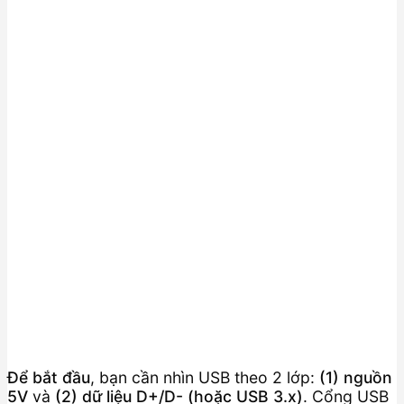
Để bắt đầu
, bạn cần nhìn USB theo 2 lớp:
(1) nguồn
5V
và
(2) dữ liệu D+/D- (hoặc USB 3.x)
. Cổng USB