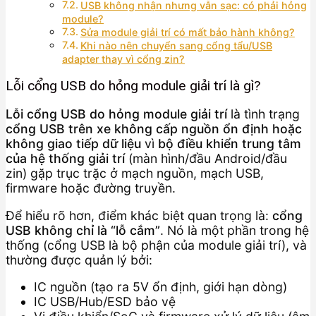
USB không nhận nhưng vẫn sạc: có phải hỏng
module?
Sửa module giải trí có mất bảo hành không?
Khi nào nên chuyển sang cổng tẩu/USB
adapter thay vì cổng zin?
Lỗi cổng USB do hỏng module giải trí là gì?
Lỗi cổng USB do hỏng module giải trí
là tình trạng
cổng USB trên xe không cấp nguồn ổn định hoặc
không giao tiếp dữ liệu
vì
bộ điều khiển trung tâm
của hệ thống giải trí
(màn hình/đầu Android/đầu
zin) gặp trục trặc ở mạch nguồn, mạch USB,
firmware hoặc đường truyền.
Để hiểu rõ hơn, điểm khác biệt quan trọng là:
cổng
USB không chỉ là “lỗ cắm”
. Nó là một phần trong hệ
thống (cổng USB là bộ phận của module giải trí), và
thường được quản lý bởi:
IC nguồn (tạo ra 5V ổn định, giới hạn dòng)
IC USB/Hub/ESD bảo vệ