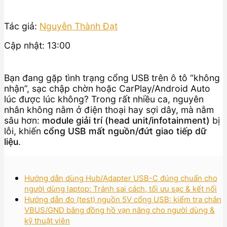
Tác giả:
Nguyễn Thành Đạt
Cập nhật: 13:00
Bạn đang gặp tình trạng cổng USB trên ô tô “không
nhận”, sạc chập chờn hoặc CarPlay/Android Auto
lúc được lúc không? Trong rất nhiều ca, nguyên
nhân không nằm ở điện thoại hay sợi dây, mà nằm
sâu hơn:
module giải trí (head unit/infotainment)
bị
lỗi, khiến
cổng USB mất nguồn/đứt giao tiếp dữ
liệu
.
Hướng dẫn dùng Hub/Adapter USB-C đúng chuẩn cho
người dùng laptop: Tránh sai cách, tối ưu sạc & kết nối
Hướng dẫn đo (test) nguồn 5V cổng USB: kiểm tra chân
VBUS/GND bằng đồng hồ vạn năng cho người dùng &
kỹ thuật viên