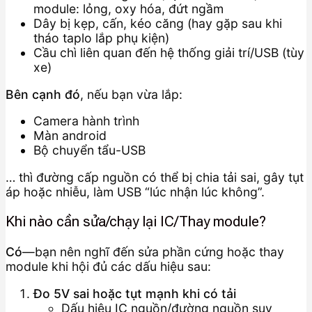
module: lỏng, oxy hóa, đứt ngầm
Dây bị kẹp, cấn, kéo căng (hay gặp sau khi
tháo taplo lắp phụ kiện)
Cầu chì liên quan đến hệ thống giải trí/USB (tùy
xe)
Bên cạnh đó
, nếu bạn vừa lắp:
Camera hành trình
Màn android
Bộ chuyển tẩu-USB
… thì đường cấp nguồn có thể bị chia tải sai, gây tụt
áp hoặc nhiễu, làm USB “lúc nhận lúc không”.
Khi nào cần sửa/chạy lại IC/Thay module?
Có
—bạn nên nghĩ đến sửa phần cứng hoặc thay
module khi hội đủ các dấu hiệu sau:
Đo 5V sai hoặc tụt mạnh khi có tải
Dấu hiệu IC nguồn/đường nguồn suy