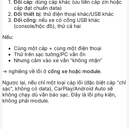
Đổi cáp
: dùng cáp khác (ưu tiên cáp zin hoặc
cáp đạt chuẩn data)
Đổi thiết bị
: thử điện thoại khác/USB khác
Đổi cổng
: nếu xe có cổng USB khác
(console/hộc đồ), thử cả hai
Nếu:
Cùng một cáp + cùng một điện thoại
Thử trên sạc tường/PC vẫn ổn
Nhưng cắm vào xe vẫn “không nhận”
→ nghiêng về lỗi ở
cổng xe hoặc module
.
Ngược lại, nếu chỉ một loại cáp lỗi (đặc biệt cáp “chỉ
sạc”, không có data), CarPlay/Android Auto sẽ
không chạy dù vẫn báo sạc. Đây là lỗi phụ kiện,
không phải module.