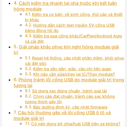
Cách kiểm tra nhanh tại nhà trước khi kết luận
hỏng module
Kiểm tra cơ bản: vệ sinh cổng, thử cáp và thiết
bị khác
Hướng dẫn cách test nguồn 5V cổng USB
bằng đồng hồ đo
Kiểm tra qua cổng khác/CarPlay/Android Auto
và cài đặt
Giải pháp khắc phục khi nghi hỏng module giải
trí
Reset hệ thống, cập nhật phần mềm, khôi phục
cài đặt gốc
Kiểm tra dây dẫn, giắc, cầu chì liên quan
Khi nào cần sửa/chạy lại IC/Thay module?
Phòng tránh lỗi cổng USB do module giải trí trong
tương lai
Sử dụng sạc đúng chuẩn, tránh quá tải
Chọn cáp đạt chuẩn: tránh cáp sạc không
tương thích gây lỗi
Bảo dưỡng định kỳ, cập nhật firmware
Câu hỏi thường gặp về lỗi cổng USB ô tô và
module giải trí
Có nên dùng bộ chia/hub USB trên xe không?