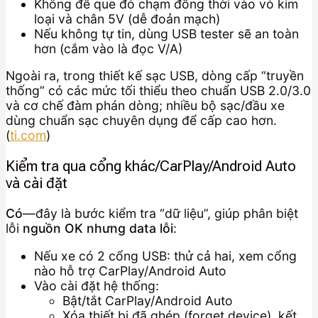
Không để que đỏ chạm đồng thời vào vỏ kim
loại và chân 5V (dễ đoản mạch)
Nếu không tự tin, dùng USB tester sẽ an toàn
hơn (cắm vào là đọc V/A)
Ngoài ra, trong thiết kế sạc USB, dòng cấp “truyền
thống” có các mức tối thiểu theo chuẩn USB 2.0/3.0
và cơ chế đàm phán dòng; nhiều bộ sạc/đầu xe
dùng chuẩn sạc chuyên dụng để cấp cao hơn.
(
ti.com
)
Kiểm tra qua cổng khác/CarPlay/Android Auto
và cài đặt
Có
—đây là bước kiểm tra “dữ liệu”, giúp phân biệt
lỗi
nguồn OK nhưng data lỗi
:
Nếu xe có 2 cổng USB: thử cả hai, xem cổng
nào hỗ trợ CarPlay/Android Auto
Vào cài đặt hệ thống:
Bật/tắt CarPlay/Android Auto
Xóa thiết bị đã ghép (forget device), kết