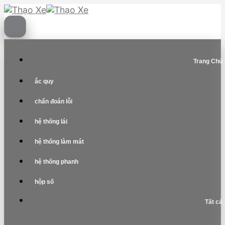
Skip
to
content
Trang Chủ
ắc quy
chẩn đoán lỗi
hệ thống lái
hệ thống làm mát
hệ thống phanh
hộp số
Tất cả