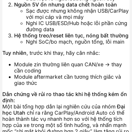
Nguồn 5V ổn nhưng data chết hoàn toàn
Sạc được nhưng không nhận USB/CarPlay
với mọi cáp và mọi máy
Nghi IC USB/ESD/Hub hoặc lỗi phần cứng
đường data
Hệ thống treo/reset liên tục, nóng bất thường
Nghi SoC/bo mạch, nguồn tổng, lỗi main
Tuy nhiên
, trước khi thay, hãy cân nhắc:
Module zin thường liên quan CAN/xe → thay
cần coding
Module aftermarket cần tương thích giắc và
giao thức
Dẫn chứng về rủi ro thao tác khi hệ thống kém ổn
định:
Một bài tổng hợp dẫn lại nghiên cứu của nhóm
Đại
học Utah
chỉ ra rằng CarPlay/Android Auto có thể
hoàn thành tác vụ nhanh hơn so với hệ thống tích
hợp của xe trong một số tình huống, và nhấn mạnh
mốc “rời mắt khỏi đường hơn 2 giây” làm tăng rủi ro