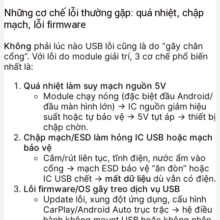
Những cơ chế lỗi thường gặp: quá nhiệt, chập
mạch, lỗi firmware
Không
phải lúc nào USB lỗi cũng là do “gãy chân
cổng”. Với lỗi do module giải trí, 3 cơ chế phổ biến
nhất là:
Quá nhiệt làm suy mạch nguồn 5V
Module chạy nóng (đặc biệt đầu Android/
đầu màn hình lớn) → IC nguồn giảm hiệu
suất hoặc tự bảo vệ → 5V tụt áp → thiết bị
chập chờn.
Chập mạch/ESD làm hỏng IC USB hoặc mạch
bảo vệ
Cắm/rút liên tục, tĩnh điện, nước ẩm vào
cổng → mạch ESD bảo vệ “ăn đòn” hoặc
IC USB chết →
mất dữ liệu
dù vẫn có điện.
Lỗi firmware/OS gây treo dịch vụ USB
Update lỗi, xung đột ứng dụng, cấu hình
CarPlay/Android Auto trục trặc → hệ điều
hành không mount USB hoặc không nhận