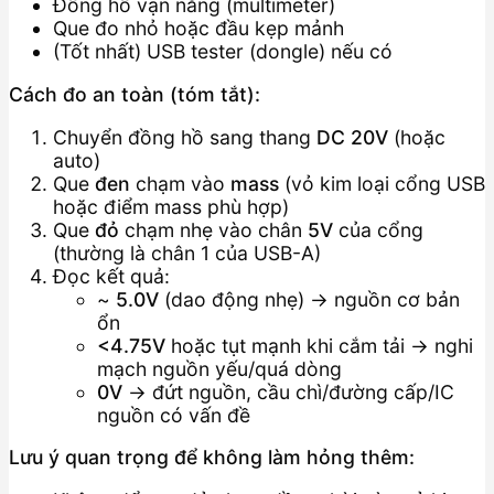
Đồng hồ vạn năng (multimeter)
Que đo nhỏ hoặc đầu kẹp mảnh
(Tốt nhất) USB tester (dongle) nếu có
Cách đo an toàn (tóm tắt):
Chuyển đồng hồ sang thang
DC 20V
(hoặc
auto)
Que
đen
chạm vào
mass
(vỏ kim loại cổng USB
hoặc điểm mass phù hợp)
Que
đỏ
chạm nhẹ vào chân
5V
của cổng
(thường là chân 1 của USB-A)
Đọc kết quả:
~
5.0V
(dao động nhẹ) → nguồn cơ bản
ổn
<4.75V
hoặc tụt mạnh khi cắm tải → nghi
mạch nguồn yếu/quá dòng
0V
→ đứt nguồn, cầu chì/đường cấp/IC
nguồn có vấn đề
Lưu ý quan trọng để không làm hỏng thêm: