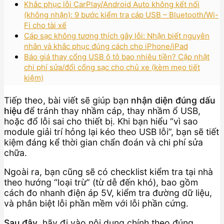
Khắc phục lỗi CarPlay/Android Auto không kết nối
(không nhận): 9 bước kiểm tra cáp USB – Bluetooth/Wi-
Fi cho tài xế
Cáp sạc không tương thích gây lỗi: Nhận biết nguyên
nhân và khắc phục đúng cách cho iPhone/iPad
Báo giá thay cổng USB ô tô bao nhiêu tiền? Cập nhật
chi phí sửa/đổi cổng sạc cho chủ xe (kèm mẹo tiết
kiệm)
Tiếp theo, bài viết sẽ giúp bạn
nhận diện đúng dấu
hiệu
để tránh thay nhầm cáp, thay nhầm ổ USB,
hoặc đổ lỗi sai cho thiết bị. Khi bạn hiểu “vì sao
module giải trí hỏng lại kéo theo USB lỗi”, bạn sẽ tiết
kiệm đáng kể thời gian chẩn đoán và chi phí sửa
chữa.
Ngoài ra, bạn cũng sẽ có checklist kiểm tra tại nhà
theo hướng “loại trừ” (từ dễ đến khó), bao gồm
cách đo nhanh điện áp 5V, kiểm tra đường dữ liệu,
và phân biệt lỗi phần mềm với lỗi phần cứng.
Sau đây
, hãy đi vào nội dung chính theo đúng