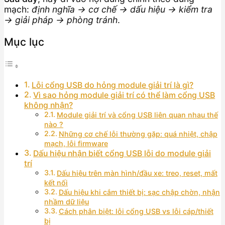
mạch:
định nghĩa → cơ chế → dấu hiệu → kiểm tra
→ giải pháp → phòng tránh
.
Mục lục
Lỗi cổng USB do hỏng module giải trí là gì?
Vì sao hỏng module giải trí có thể làm cổng USB
không nhận?
Module giải trí và cổng USB liên quan nhau thế
nào ?
Những cơ chế lỗi thường gặp: quá nhiệt, chập
mạch, lỗi firmware
Dấu hiệu nhận biết cổng USB lỗi do module giải
trí
Dấu hiệu trên màn hình/đầu xe: treo, reset, mất
kết nối
Dấu hiệu khi cắm thiết bị: sạc chập chờn, nhận
nhầm dữ liệu
Cách phân biệt: lỗi cổng USB vs lỗi cáp/thiết
bị