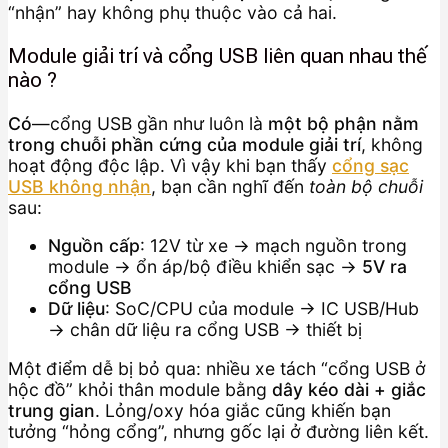
“nhận” hay không phụ thuộc vào cả hai.
Module giải trí và cổng USB liên quan nhau thế
nào ?
Có
—cổng USB gần như luôn là
một bộ phận nằm
trong chuỗi phần cứng của module giải trí
, không
hoạt động độc lập. Vì vậy khi bạn thấy
cổng sạc
USB không nhận
, bạn cần nghĩ đến
toàn bộ chuỗi
sau:
Nguồn cấp
: 12V từ xe → mạch nguồn trong
module → ổn áp/bộ điều khiển sạc →
5V ra
cổng USB
Dữ liệu
: SoC/CPU của module → IC USB/Hub
→ chân dữ liệu ra cổng USB → thiết bị
Một điểm dễ bị bỏ qua: nhiều xe tách “cổng USB ở
hộc đồ” khỏi thân module bằng
dây kéo dài + giắc
trung gian
. Lỏng/oxy hóa giắc cũng khiến bạn
tưởng “hỏng cổng”, nhưng gốc lại ở đường liên kết.