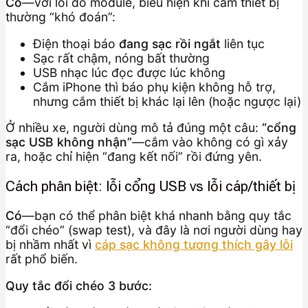
Có
—với lỗi do module, biểu hiện khi cắm thiết bị
thường “khó đoán”:
Điện thoại báo
đang sạc rồi ngắt
liên tục
Sạc rất chậm, nóng bất thường
USB nhạc lúc đọc được lúc không
Cắm iPhone thì báo phụ kiện không hỗ trợ,
nhưng cắm thiết bị khác lại lên (hoặc ngược lại)
Ở nhiều xe, người dùng mô tả đúng một câu:
“cổng
sạc USB không nhận”
—cắm vào không có gì xảy
ra, hoặc chỉ hiện “đang kết nối” rồi đứng yên.
Cách phân biệt: lỗi cổng USB vs lỗi cáp/thiết bị
Có
—bạn có thể phân biệt khá nhanh bằng quy tắc
“đổi chéo” (swap test), và đây là nơi người dùng hay
bị nhầm nhất vì
cáp sạc không tương thích gây lỗi
rất phổ biến.
Quy tắc đổi chéo 3 bước: