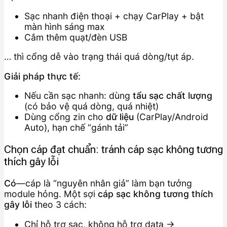
Sạc nhanh điện thoại + chạy CarPlay + bật
màn hình sáng max
Cắm thêm quạt/đèn USB
… thì cổng dễ vào trạng thái quá dòng/tụt áp.
Giải pháp thực tế:
Nếu cần sạc nhanh: dùng
tẩu sạc chất lượng
(có bảo vệ quá dòng, quá nhiệt)
Dùng cổng zin cho
dữ liệu
(CarPlay/Android
Auto), hạn chế “gánh tải”
Chọn cáp đạt chuẩn: tránh cáp sạc không tương
thích gây lỗi
Có
—cáp là “nguyên nhân giả” làm bạn tưởng
module hỏng. Một sợi
cáp sạc không tương thích
gây lỗi
theo 3 cách:
Chỉ hỗ trợ sạc, không hỗ trợ data →