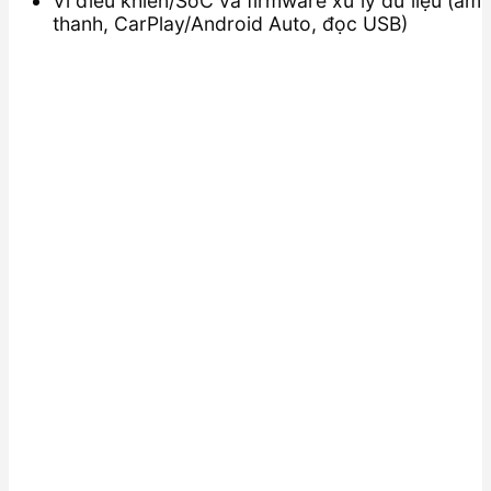
Vi điều khiển/SoC và firmware xử lý dữ liệu (âm
thanh, CarPlay/Android Auto, đọc USB)