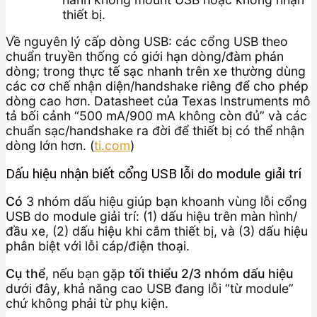
thiết bị.
Về nguyên lý cấp dòng USB: các cổng USB theo
chuẩn truyền thống có giới hạn dòng/đàm phán
dòng; trong thực tế sạc nhanh trên xe thường dùng
các cơ chế nhận diện/handshake riêng để cho phép
dòng cao hơn. Datasheet của Texas Instruments mô
tả bối cảnh “500 mA/900 mA không còn đủ” và các
chuẩn sạc/handshake ra đời để thiết bị có thể nhận
dòng lớn hơn. (
ti.com
)
Dấu hiệu nhận biết cổng USB lỗi do module giải trí
Có
3 nhóm dấu hiệu giúp bạn khoanh vùng lỗi cổng
USB do module giải trí: (1) dấu hiệu trên màn hình/
đầu xe, (2) dấu hiệu khi cắm thiết bị, và (3) dấu hiệu
phân biệt với lỗi cáp/điện thoại.
Cụ thể
, nếu bạn gặp
tối thiểu 2/3 nhóm dấu hiệu
dưới đây, khả năng cao USB đang lỗi “từ module”
chứ không phải từ phụ kiện.