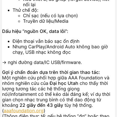
nối lại
Thử chế độ:
Chỉ sạc (nếu có lựa chọn)
Truyền dữ liệu/Media
Dấu hiệu “nguồn OK, data lỗi”:
Điện thoại vẫn báo sạc ổn định
Nhưng CarPlay/Android Auto không bao giờ
chạy, USB nhạc không đọc
→ nghi đường data/IC USB/firmware.
Gợi ý chẩn đoán dựa trên thời gian thao tác:
Một nghiên cứu phối hợp giữa AAA Foundation và
nhóm nghiên cứu của
Đại học Utah
cho thấy thời
lượng tương tác các hệ thống giọng
nói/infotainment có thể kéo dài đáng kể; ví dụ thời
gian chọn nhạc trung bình có thể dao động từ
khoảng
22 giây đến 43 giây
tùy hệ thống.
(
aaafoundation.org
)
(Thông điệp thực tế: nếu hệ thống “đơ” hoặc thao