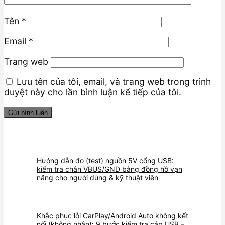
Tên
*
Email
*
Trang web
Lưu tên của tôi, email, và trang web trong trình
duyệt này cho lần bình luận kế tiếp của tôi.
Hướng dẫn đo (test) nguồn 5V cổng USB:
kiểm tra chân VBUS/GND bằng đồng hồ vạn
năng cho người dùng & kỹ thuật viên
Khắc phục lỗi CarPlay/Android Auto không kết
nối (không nhận): 9 bước kiểm tra cáp USB –