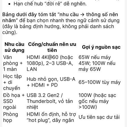
Hạn chế hub “đời rẻ” dễ nghẽn.
Bảng dưới đây tóm tắt “nhu cầu → thông số nên
nhắm”
để bạn chọn nhanh theo ngữ cảnh sử dụng
(đây là bảng định hướng, không phải danh sách
cứng).
Nhu cầu
Cổng/chuẩn nên ưu
Gợi ý nguồn sạc
sử dụng
tiên
Văn
HDMI 4K@60 (hoặc
65W nếu máy
phòng +
1080p), 2–3 USB-A,
45W; 100W nếu
1 màn
LAN
máy 65W
Học tập
Hub nhỏ gọn, USB-A
+ di
65–100W tùy máy
+ HDMI + PD
chuyển
Đồ họa +
USB 3.2 Gen2 /
100W (hoặc sạc
SSD
Thunderbolt, vỏ tản
gốc nếu máy
ngoài
nhiệt
>100W)
Phòng
HDMI ổn định, hỗ trợ
Ưu tiên sạc dư tải
họp
“hot plug”, dây ngắn