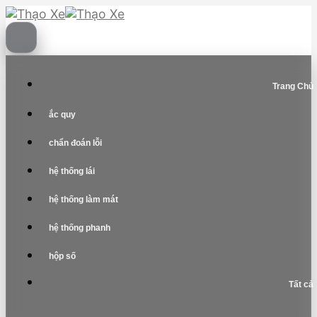
Skip
to
content
Trang Chủ
ắc quy
chẩn đoán lỗi
hệ thống lái
hệ thống làm mát
hệ thống phanh
hộp số
Tất cả