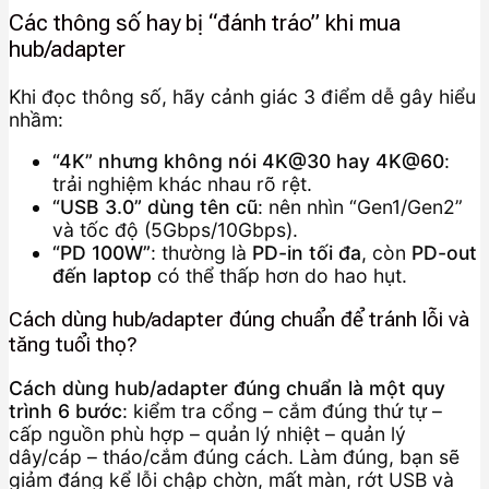
Các thông số hay bị “đánh tráo” khi mua
hub/adapter
Khi đọc thông số, hãy cảnh giác 3 điểm dễ gây hiểu
nhầm:
“4K” nhưng không nói 4K@30 hay 4K@60
:
trải nghiệm khác nhau rõ rệt.
“USB 3.0” dùng tên cũ
: nên nhìn “Gen1/Gen2”
và tốc độ (5Gbps/10Gbps).
“PD 100W”
: thường là
PD-in tối đa
, còn
PD-out
đến laptop
có thể thấp hơn do hao hụt.
Cách dùng hub/adapter đúng chuẩn để tránh lỗi và
tăng tuổi thọ?
Cách dùng hub/adapter đúng chuẩn là một quy
trình 6 bước
: kiểm tra cổng – cắm đúng thứ tự –
cấp nguồn phù hợp – quản lý nhiệt – quản lý
dây/cáp – tháo/cắm đúng cách. Làm đúng, bạn sẽ
giảm đáng kể lỗi chập chờn, mất màn, rớt USB và