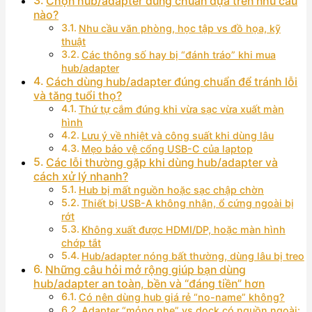
Chọn hub/adapter đúng chuẩn dựa trên nhu cầu
nào?
Nhu cầu văn phòng, học tập vs đồ họa, kỹ
thuật
Các thông số hay bị “đánh tráo” khi mua
hub/adapter
Cách dùng hub/adapter đúng chuẩn để tránh lỗi
và tăng tuổi thọ?
Thứ tự cắm đúng khi vừa sạc vừa xuất màn
hình
Lưu ý về nhiệt và công suất khi dùng lâu
Mẹo bảo vệ cổng USB-C của laptop
Các lỗi thường gặp khi dùng hub/adapter và
cách xử lý nhanh?
Hub bị mất nguồn hoặc sạc chập chờn
Thiết bị USB-A không nhận, ổ cứng ngoài bị
rớt
Không xuất được HDMI/DP, hoặc màn hình
chớp tắt
Hub/adapter nóng bất thường, dùng lâu bị treo
Những câu hỏi mở rộng giúp bạn dùng
hub/adapter an toàn, bền và “đáng tiền” hơn
Có nên dùng hub giá rẻ “no-name” không?
Adapter “mỏng nhẹ” vs dock có nguồn ngoài: