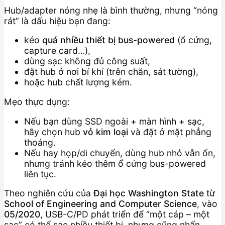
Hub/adapter nóng nhẹ là bình thường, nhưng “nóng
rát” là dấu hiệu bạn đang:
kéo
quá nhiều thiết bị bus-powered
(ổ cứng,
capture card…),
dùng sạc không đủ công suất,
đặt hub ở nơi bí khí (trên chăn, sát tường),
hoặc hub chất lượng kém.
Mẹo thực dụng:
Nếu bạn dùng SSD ngoài + màn hình + sạc,
hãy chọn hub
vỏ kim loại
và đặt ở mặt phẳng
thoáng.
Nếu hay họp/di chuyển, dùng hub nhỏ vẫn ổn,
nhưng tránh kéo thêm ổ cứng bus-powered
liên tục.
Theo nghiên cứu của
Đại học Washington State
từ
School of Engineering and Computer Science
, vào
05/2020
, USB-C/PD phát triển để “một cáp – một
sạc” có thể sạc nhiều thiết bị, nhưng cũng nhấn