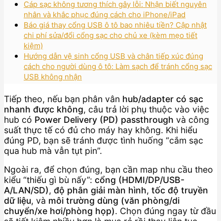
Cáp sạc không tương thích gây lỗi: Nhận biết nguyên
nhân và khắc phục đúng cách cho iPhone/iPad
Báo giá thay cổng USB ô tô bao nhiêu tiền? Cập nhật
chi phí sửa/đổi cổng sạc cho chủ xe (kèm mẹo tiết
kiệm)
Hướng dẫn vệ sinh cổng USB và chân tiếp xúc đúng
cách cho người dùng ô tô: Làm sạch để tránh cổng sạc
USB không nhận
Tiếp theo, nếu bạn phân vân
hub/adapter có sạc
nhanh được không
, câu trả lời phụ thuộc vào việc
hub có
Power Delivery (PD) passthrough
và công
suất thực tế có đủ cho máy hay không. Khi hiểu
đúng PD, bạn sẽ tránh được tình huống “cắm sạc
qua hub mà vẫn tụt pin”.
Ngoài ra, để chọn đúng, bạn cần map nhu cầu theo
kiểu “thiếu gì bù nấy”:
cổng (HDMI/DP/USB-
A/LAN/SD)
,
độ phân giải màn hình
,
tốc độ truyền
dữ liệu
, và
môi trường dùng (văn phòng/di
chuyển/xe hơi/phòng họp)
. Chọn đúng ngay từ đầu