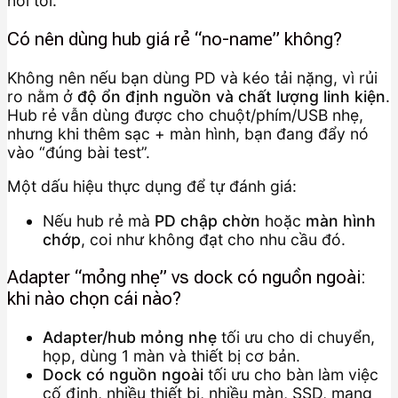
nói tới.
Có nên dùng hub giá rẻ “no-name” không?
Không nên nếu bạn dùng PD và kéo tải nặng, vì rủi
ro nằm ở
độ ổn định nguồn và chất lượng linh kiện
.
Hub rẻ vẫn dùng được cho chuột/phím/USB nhẹ,
nhưng khi thêm sạc + màn hình, bạn đang đẩy nó
vào “đúng bài test”.
Một dấu hiệu thực dụng để tự đánh giá:
Nếu hub rẻ mà
PD chập chờn
hoặc
màn hình
chớp
, coi như không đạt cho nhu cầu đó.
Adapter “mỏng nhẹ” vs dock có nguồn ngoài:
khi nào chọn cái nào?
Adapter/hub mỏng nhẹ
tối ưu cho di chuyển,
họp, dùng 1 màn và thiết bị cơ bản.
Dock có nguồn ngoài
tối ưu cho bàn làm việc
cố định, nhiều thiết bị, nhiều màn, SSD, mạng