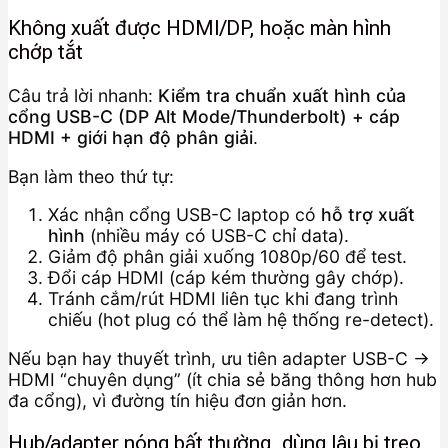
Không xuất được HDMI/DP, hoặc màn hình
chớp tắt
Câu trả lời nhanh:
Kiểm tra chuẩn xuất hình của
cổng USB-C (DP Alt Mode/Thunderbolt) + cáp
HDMI + giới hạn độ phân giải
.
Bạn làm theo thứ tự:
Xác nhận cổng USB-C laptop có
hỗ trợ xuất
hình
(nhiều máy có USB-C chỉ data).
Giảm độ phân giải xuống 1080p/60 để test.
Đổi cáp HDMI (cáp kém thường gây chớp).
Tránh cắm/rút HDMI liên tục khi đang trình
chiếu (hot plug có thể làm hệ thống re-detect).
Nếu bạn hay thuyết trình, ưu tiên adapter USB-C →
HDMI “chuyên dụng” (ít chia sẻ băng thông hơn hub
đa cổng), vì đường tín hiệu đơn giản hơn.
Hub/adapter nóng bất thường, dùng lâu bị treo