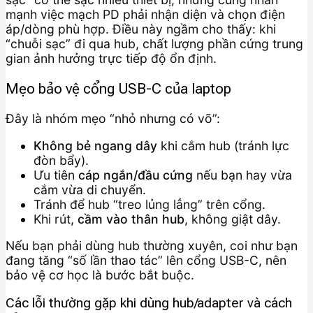
mạnh việc mạch PD phải nhận diện và chọn điện
áp/dòng phù hợp. Điều này ngầm cho thấy: khi
“chuỗi sạc” đi qua hub, chất lượng phần cứng trung
gian ảnh hưởng trực tiếp độ ổn định.
Mẹo bảo vệ cổng USB-C của laptop
Đây là nhóm mẹo “nhỏ nhưng có võ”:
Không bẻ ngang dây
khi cắm hub (tránh lực
đòn bẩy).
Ưu tiên
cáp ngắn/đầu cứng
nếu bạn hay vừa
cắm vừa di chuyển.
Tránh để hub “treo lủng lẳng” trên cổng.
Khi rút,
cầm vào thân hub
, không giật dây.
Nếu bạn phải dùng hub thường xuyên, coi như bạn
đang tăng “số lần thao tác” lên cổng USB-C, nên
bảo vệ cơ học là bước bắt buộc.
Các lỗi thường gặp khi dùng hub/adapter và cách