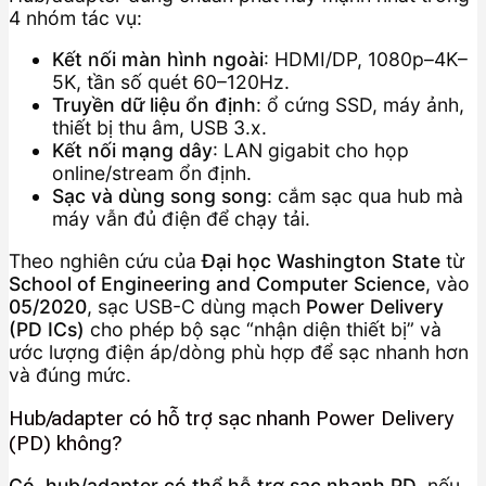
4 nhóm tác vụ:
Kết nối màn hình ngoài
: HDMI/DP, 1080p–4K–
5K, tần số quét 60–120Hz.
Truyền dữ liệu ổn định
: ổ cứng SSD, máy ảnh,
thiết bị thu âm, USB 3.x.
Kết nối mạng dây
: LAN gigabit cho họp
online/stream ổn định.
Sạc và dùng song song
: cắm sạc qua hub mà
máy vẫn đủ điện để chạy tải.
Theo nghiên cứu của
Đại học Washington State
từ
School of Engineering and Computer Science
, vào
05/2020
, sạc USB-C dùng mạch
Power Delivery
(PD ICs)
cho phép bộ sạc “nhận diện thiết bị” và
ước lượng điện áp/dòng phù hợp để sạc nhanh hơn
và đúng mức.
Hub/adapter có hỗ trợ sạc nhanh Power Delivery
(PD) không?
Có, hub/adapter có thể hỗ trợ sạc nhanh PD
, nếu