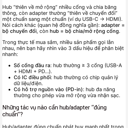
Hub “thiên về mở rộng” nhiều cổng và chia băng
thông, còn adapter thường “thiên về chuyển đổi”
một chuẩn sang một chuẩn (ví dụ USB-C → HDMI).
Nói cách khác (quan hệ đồng nghĩa gần):
adapter =
bộ chuyển đổi
, còn
hub = bộ chia/mở rộng cổng
.
Trong thực tế mua sắm, nhiều sản phẩm gọi lẫn
nhau, nên bạn hãy nhìn vào 3 dấu hiệu để phân biệt
nhanh:
Số cổng đầu ra
: hub thường ≥ 3 cổng (USB-A
+ HDMI + PD…).
Có IC điều phối
: hub thường có chip quản lý
dữ liệu/điện.
Có hỗ trợ nguồn vào (PD-in)
: hub đa năng
thường cho phép vừa mở rộng vừa nhận sạc.
Những tác vụ nào cần hub/adapter “đúng
chuẩn”?
Hub/adapter đúng chuẩn phát huy mạnh nhất trong