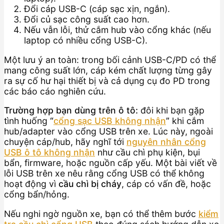
Đổi cáp USB-C (cáp sạc xịn, ngắn).
Đổi củ sạc công suất cao hơn.
Nếu vẫn lỗi, thử cắm hub vào cổng khác (nếu
laptop có nhiều cổng USB-C).
Một lưu ý an toàn: trong bối cảnh USB-C/PD có thể
mang công suất lớn, cáp kém chất lượng từng gây
ra sự cố hư hại thiết bị và cả dụng cụ đo PD trong
các báo cáo nghiên cứu.
Trường hợp bạn dùng trên ô tô:
đôi khi bạn gặp
tình huống
“
cổng sạc USB không nhận
”
khi cắm
hub/adapter vào cổng USB trên xe. Lúc này, ngoài
chuyện cáp/hub, hãy nghĩ tới
nguyên nhân cổng
USB ô tô không nhận
như cầu chì phụ kiện, bụi
bẩn, firmware, hoặc nguồn cấp yếu. Một bài viết về
lỗi USB trên xe nêu rằng cổng USB có thể không
hoạt động vì
cầu chì bị cháy
, cáp có vấn đề, hoặc
cổng bẩn/hỏng.
Nếu nghi ngờ nguồn xe, bạn có thể thêm bước
kiểm