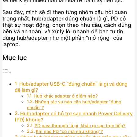
sẽ tiết kiệm nhiều hơn là mua rẻ rồi thay liên tục.
Sau đây, mình sẽ đi theo từng nhóm câu hỏi quan
trọng nhất:
hub/adapter đúng chuẩn là gì
,
PD có
thật sự hoạt động
,
chọn theo nhu cầu
,
cách dùng
bền và an toàn
, và
xử lý lỗi nhanh
để bạn tự tin
dùng hub/adapter như một phần “mở rộng” của
laptop.
Mục lục
Hub/adapter USB-C “đúng chuẩn” là gì và dùng
để làm gì?
Hub khác adapter ở điểm nào?
Những tác vụ nào cần hub/adapter “đúng
chuẩn”?
Hub/adapter có hỗ trợ sạc nhanh Power Delivery
(PD) không?
PD passthrough là gì, khác gì sạc trực tiếp?
Khi nào PD “có mà như không”?