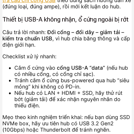
tra cầu chì cổng USB
theo đúng sách hướng dẫn xe
(đúng loại, đúng ampe), rồi mới kết luận do hub.
Thiết bị USB-A không nhận, ổ cứng ngoài bị rớt
Câu trả lời nhanh:
Đổi cổng – đổi dây – giảm tải –
kiểm tra chuẩn USB
, vì hub chia băng thông và cấp
điện giới hạn.
Checklist xử lý nhanh:
Cắm ổ cứng vào
cổng USB-A “data”
(nếu hub
có nhiều cổng, có cổng chỉ sạc).
Tránh cắm ổ cứng bus-powered qua hub “siêu
mỏng” khi không có PD-in.
Nếu hub có LAN + HDMI + SSD, hãy thử rút
bớt (giảm tải) để xác nhận nguyên nhân do
thiếu điện.
Mẹo theo kinh nghiệm triển khai: nếu bạn dùng SSD
NVMe box, hãy ưu tiên hub có USB 3.2 Gen2
(10Gbps) hoặc Thunderbolt để tránh nghẽn.