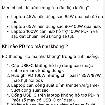
Mẹo nhanh để ước lượng “có đủ điện không”:
Laptop 45W: nên dùng sạc 65W qua hub để dư
tải.
Laptop 65W: nên dùng sạc 90–100W qua hub.
Laptop 100W: cần hub hỗ trợ 100W PD-in và
sạc đạt chuẩn, nếu không sẽ tụt.
Khi nào PD “có mà như không”?
PD thường “có mà như không” trong 5 tình huống:
Cáp USB-C không hỗ trợ dòng cao
(hoặc
cable e-mark không đúng).
Hub ghi PD 100W nhưng chỉ “pass” 85W/87W
(hao hụt nội bộ).
Laptop cần công suất đỉnh
(render/AI/game)
vượt công suất sạc.
Cổng USB-C trên laptop không hỗ trợ PD-in
(một số máy có USB-C chỉ data).
Nhiệt độ cao
làm hub tự giảm công suất để