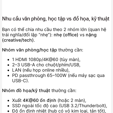
Nhu cầu văn phòng, học tập vs đồ họa, kỹ thuật
Bạn có thể chia nhu cầu theo 2 nhóm lớn (quan hệ
trái nghĩa/đối lập “nhẹ”):
nhẹ (office)
vs
nặng
(creative/tech)
.
Nhóm văn phòng/học tập
thường cần:
1 HDMI 1080p/4K@60 (tùy màn),
2–3 USB-A cho chuột/phím/USB,
LAN (nếu họp online nhiều),
PD passthrough 65–100W (nếu máy sạc qua
USB-C).
Nhóm đồ họa/kỹ thuật
thường cần:
Xuất
4K@60 ổn định
(hoặc 2 màn),
SSD ngoài tốc độ cao (USB 3.2/Thunderbolt),
Độ ổn định nhiệt (hub có vỏ kim loại, tản tốt),