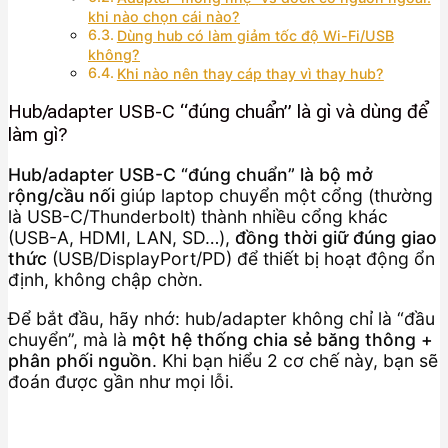
khi nào chọn cái nào?
Dùng hub có làm giảm tốc độ Wi-Fi/USB
không?
Khi nào nên thay cáp thay vì thay hub?
Hub/adapter USB-C “đúng chuẩn” là gì và dùng để
làm gì?
Hub/adapter USB-C “đúng chuẩn” là bộ mở
rộng/cầu nối
giúp laptop chuyển một cổng (thường
là USB-C/Thunderbolt) thành nhiều cổng khác
(USB-A, HDMI, LAN, SD…),
đồng thời giữ đúng giao
thức
(USB/DisplayPort/PD) để thiết bị hoạt động ổn
định, không chập chờn.
Để bắt đầu, hãy nhớ: hub/adapter không chỉ là “đầu
chuyển”, mà là
một hệ thống chia sẻ băng thông +
phân phối nguồn
. Khi bạn hiểu 2 cơ chế này, bạn sẽ
đoán được gần như mọi lỗi.