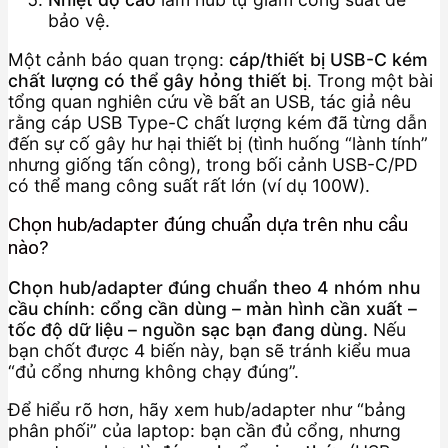
bảo vệ.
Một cảnh báo quan trọng:
cáp/thiết bị USB-C kém
chất lượng có thể gây hỏng thiết bị
. Trong một bài
tổng quan nghiên cứu về bất an USB, tác giả nêu
rằng cáp USB Type-C chất lượng kém đã từng dẫn
đến sự cố gây hư hại thiết bị (tình huống “lành tính”
nhưng giống tấn công), trong bối cảnh USB-C/PD
có thể mang công suất rất lớn (ví dụ 100W).
Chọn hub/adapter đúng chuẩn dựa trên nhu cầu
nào?
Chọn hub/adapter đúng chuẩn theo 4 nhóm nhu
cầu chính: cổng cần dùng – màn hình cần xuất –
tốc độ dữ liệu – nguồn sạc bạn đang dùng.
Nếu
bạn chốt được 4 biến này, bạn sẽ tránh kiểu mua
“đủ cổng nhưng không chạy đúng”.
Để hiểu rõ hơn, hãy xem hub/adapter như “bảng
phân phối” của laptop: bạn cần đủ cổng, nhưng