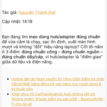
Tác giả:
Nguyễn Thành Đạt
Cập nhật: 14:18
Bạn đang tìm
mẹo dùng hub/adapter đúng chuẩn
để vừa cắm là chạy, sạc ổn định, xuất màn hình
mượt và không “đốt” hiệu năng laptop? Cốt lõi nằm
ở 3 điểm:
đúng chuẩn cổng – đúng chuẩn nguồn –
đúng chuẩn dây/cáp
, vì hub/adapter là “điểm giao”
giữa dữ liệu và điện năng.
Hướng dẫn đo (test) nguồn 5V cổng USB: kiểm tra chân
VBUS/GND bằng đồng hồ vạn năng cho người dùng &
kỹ thuật viên
Khắc phục lỗi CarPlay/Android Auto không kết nối
(không nhận): 9 bước kiểm tra cáp USB – Bluetooth/Wi-
Fi cho tài xế