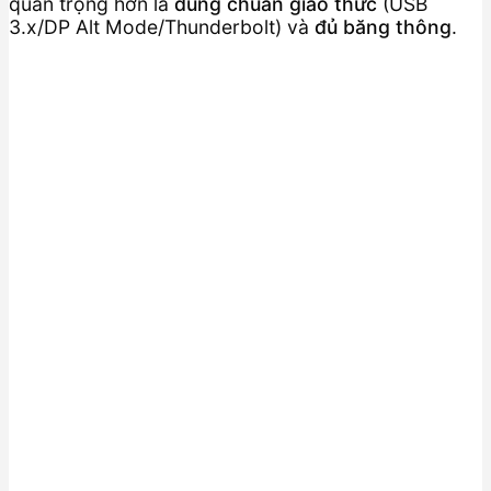
quan trọng hơn là
đúng chuẩn giao thức
(USB
3.x/DP Alt Mode/Thunderbolt) và
đủ băng thông
.