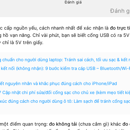
Đánh giá
Đánh g
c cấp nguồn yếu, cách nhanh nhất để xác nhận là
đo trực t
hồ vạn năng. Chỉ vài phút, bạn sẽ biết cổng USB có ra 5V
chỉ là 5V trên giấy.
uẩn cho người dùng laptop: Tránh sai cách, tối ưu sạc & kết 
kết nối (không nhận): 9 bước kiểm tra cáp USB – Bluetooth/Wi-
biết nguyên nhân và khắc phục đúng cách cho iPhone/iPad
? Cập nhật chi phí sửa/đổi cổng sạc cho chủ xe (kèm mẹo tiết k
xúc đúng cách cho người dùng ô tô: Làm sạch để tránh cổng sạ
 một điểm quan trọng:
đo không tải
(chưa cắm gì) khác
đo 