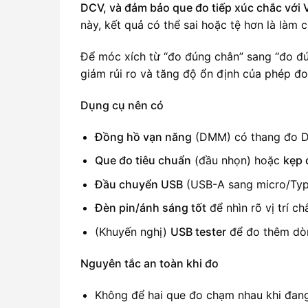
DCV, và đảm bảo que đo tiếp xúc chắc vớ
này, kết quả có thể sai hoặc tệ hơn là làm
Để móc xích từ “đo đúng chân” sang “đo đú
giảm rủi ro và tăng độ ổn định của phép đo
Dụng cụ nên có
Đồng hồ vạn năng
(DMM) có thang đo D
Que đo tiêu chuẩn
(đầu nhọn) hoặc
kẹp 
Đầu chuyển USB
(USB-A sang micro/Ty
Đèn pin/ánh sáng tốt
để nhìn rõ vị trí ch
(Khuyến nghị)
USB tester
để đo thêm dòn
Nguyên tắc an toàn khi đo
Không để hai que đo chạm nhau khi đang