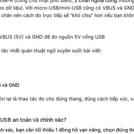
 USB-A (cổng chữ nhật phổ biến),
2 chân ngoài cùng
thường
ho dữ liệu). Với micro-USB/mini-USB cũng có VBUS và GND
 chân nên cách đo trực tiếp sẽ “khó chịu” hơn nếu bạn khô
tắc nhất quán thuật ngữ xuyên suốt bài viết:
S và GND
 lại là thao tác đo cho đúng thang, đúng cách tiếp xúc, v
 USB an toàn và chính xác?
h xác, bạn cần tối thiểu 1 đồng hồ vạn năng, chọn đúng t