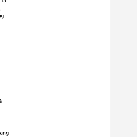
 là
,
ng
à
hang