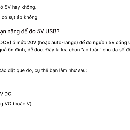
có 5V hay không.
 có sụt áp không.
vạn năng để đo 5V USB?
(DCV) ở mức 20V (hoặc auto-range) để đo nguồn 5V cổng 
quả ổn định, dễ đọc.
Đây là lựa chọn “an toàn” cho đa số 
ác đặt que đo, cụ thể bạn làm như sau:
.
V DC
.
g VΩ (hoặc V).
.