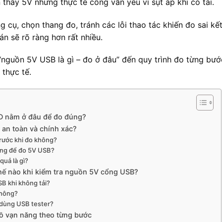
 thấy 5V nhưng thực tế cổng vẫn yếu vì sụt áp khi có tải.
g cụ, chọn thang đo, tránh các lỗi thao tác khiến đo sai kế
n sẽ rõ ràng hơn rất nhiều.
 “nguồn 5V USB là gì – đo ở đâu” đến quy trình đo từng bướ
 thực tế.
D nằm ở đâu để đo đúng?
 an toàn và chính xác?
trước khi đo không?
ăng để đo 5V USB?
quả là gì?
 thế nào khi kiểm tra nguồn 5V cổng USB?
SB khi không tải?
không?
 dùng USB tester?
ồ vạn năng theo từng bước