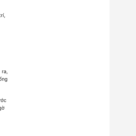
rí,
 ra,
cổng
ước
gờ