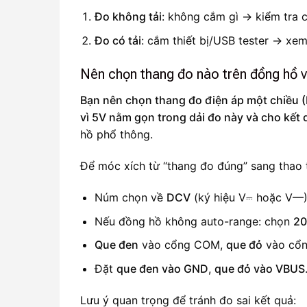
Đo không tải
: không cắm gì → kiểm tra 
Đo có tải
: cắm thiết bị/USB tester → xem
Nên chọn thang đo nào trên đồng hồ 
Bạn nên chọn thang đo điện áp một chiều 
vì 5V nằm gọn trong dải đo này và cho kết 
hồ phổ thông.
Để móc xích từ “thang đo đúng” sang thao t
Núm chọn về
DCV
(ký hiệu V⎓ hoặc V—)
Nếu đồng hồ không auto-range: chọn
20
Que đen
vào cổng COM,
que đỏ
vào cổn
Đặt
que đen vào GND
,
que đỏ vào VBUS
Lưu ý quan trọng để tránh đo sai kết quả: