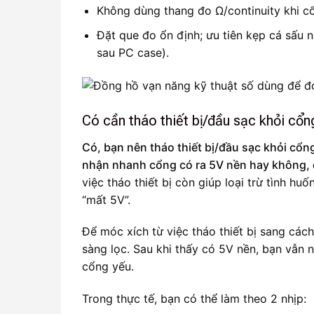
Không dùng thang đo Ω/continuity khi c
Đặt que đo ổn định; ưu tiên kẹp cá sấu nế
sau PC case).
Có cần tháo thiết bị/đầu sạc khỏi cổ
Có, bạn nên tháo thiết bị/đầu sạc khỏi cổng
nhận nhanh cổng có ra 5V nền hay không, đ
việc tháo thiết bị còn giúp loại trừ tình h
“mất 5V”.
Để móc xích từ việc tháo thiết bị sang cách
sàng lọc. Sau khi thấy có 5V nền, bạn vẫn n
cổng yếu.
Trong thực tế, bạn có thể làm theo 2 nhịp: