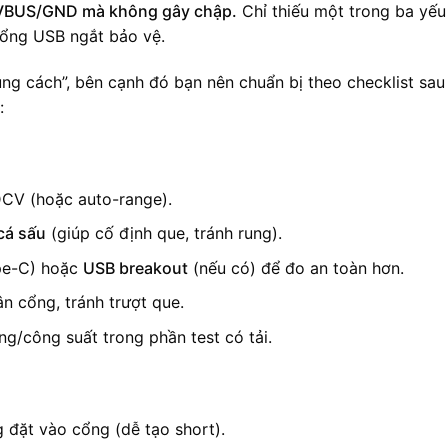
i VBUS/GND mà không gây chập.
Chỉ thiếu một trong ba yếu
 cổng USB ngắt bảo vệ.
ng cách”, bên cạnh đó bạn nên chuẩn bị theo checklist sau
:
CV (hoặc auto-range).
cá sấu
(giúp cố định que, tránh rung).
pe-C) hoặc
USB breakout
(nếu có) để đo an toàn hơn.
ân cổng, tránh trượt que.
g/công suất trong phần test có tải.
 đặt vào cổng (dễ tạo short).