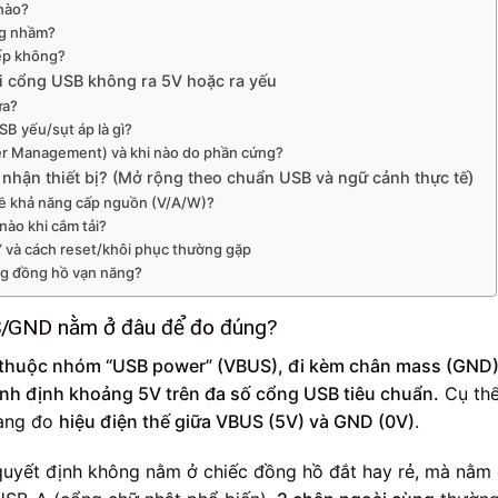
 nào?
ng nhầm?
iếp không?
hi cổng USB không ra 5V hoặc ra yếu
ưa?
B yếu/sụt áp là gì?
er Management) và khi nào do phần cứng?
nhận thiết bị? (Mở rộng theo chuẩn USB và ngữ cảnh thực tế)
về khả năng cấp nguồn (V/A/W)?
 nào khi cắm tải?
” và cách reset/khôi phục thường gặp
ùng đồng hồ vạn năng?
S/GND nằm ở đâu để đo đúng?
thuộc nhóm “USB power” (VBUS), đi kèm chân mass (GND)
anh định khoảng 5V trên đa số cổng USB tiêu chuẩn.
Cụ thể
đang đo
hiệu điện thế giữa VBUS (5V) và GND (0V)
.
 quyết định không nằm ở chiếc đồng hồ đắt hay rẻ, mà nằm