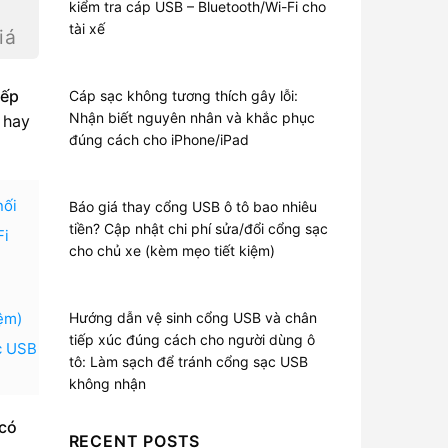
kiểm tra cáp USB – Bluetooth/Wi-Fi cho
tài xế
iá
iếp
Cáp sạc không tương thích gây lỗi:
Nhận biết nguyên nhân và khắc phục
 hay
đúng cách cho iPhone/iPad
nối
Báo giá thay cổng USB ô tô bao nhiêu
tiền? Cập nhật chi phí sửa/đổi cổng sạc
Fi
cho chủ xe (kèm mẹo tiết kiệm)
iệm)
Hướng dẫn vệ sinh cổng USB và chân
tiếp xúc đúng cách cho người dùng ô
c USB
tô: Làm sạch để tránh cổng sạc USB
không nhận
có
RECENT POSTS