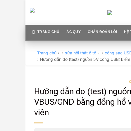
Skip
to
content
TRANG CHỦ
ẮC QUY
CHẨN ĐOÁN LỖI
HỆ 
Trang chủ
›
sửa nội thất ô tô
›
cổng sạc US
Hướng dẫn đo (test) nguồn 5V cổng USB: kiểm
Hướng dẫn đo (test) nguồn
VBUS/GND bằng đồng hồ vạ
viên