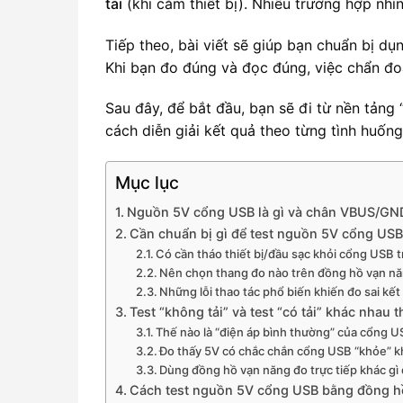
tải
(khi cắm thiết bị). Nhiều trường hợp nhìn
Tiếp theo, bài viết sẽ giúp bạn chuẩn bị dụn
Khi bạn đo đúng và đọc đúng, việc chẩn đoá
Sau đây, để bắt đầu, bạn sẽ đi từ nền tảng
cách diễn giải kết quả theo từng tình huống
Mục lục
Nguồn 5V cổng USB là gì và chân VBUS/GN
Cần chuẩn bị gì để test nguồn 5V cổng USB
Có cần tháo thiết bị/đầu sạc khỏi cổng USB 
Nên chọn thang đo nào trên đồng hồ vạn n
Những lỗi thao tác phổ biến khiến đo sai kết 
Test “không tải” và test “có tải” khác nhau
Thế nào là “điện áp bình thường” của cổng U
Đo thấy 5V có chắc chắn cổng USB “khỏe” 
Dùng đồng hồ vạn năng đo trực tiếp khác gì
Cách test nguồn 5V cổng USB bằng đồng h