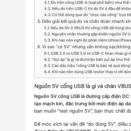
Đo trên cổng USB-A (loại phổ biến) như thế
Nếu đo trên USB-C thì đo 5V ở đâu để khô
Có thể dùng que đo “chọc vào cổng” trực t
Diễn giải kết quả đo và chẩn đoán nhanh k
Nếu đo 0V ở VBUS thì cổng USB đã hỏng ch
Nguyên nhân thường gặp khiến nguồn 5V US
Khi nào nên nghi do phần mềm (driver/Pow
Vì sao “có 5V” nhưng vẫn không sạc/không 
USB 2.0 vs USB 3.0 vs USB-C khác nhau gì 
“Sụt áp” là gì và đo/nhận biết sụt áp như thế
Các dấu hiệu “cổng USB bị bảo vệ quá dòng
Khi nào nên dùng USB tester thay vì chỉ d
Nguồn 5V cổng USB là gì và chân VBU
Nguồn 5V cổng USB là đường cấp điện DC 
tạo mạch kín, đặc trưng bởi mức điện áp d
bạn muốn “test nguồn 5V”, bạn thực chất 
Để móc xích lại vấn đề “đo đúng 5V”, điều