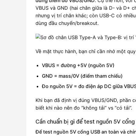
đúng điểm đo VBUS/GND
. Cụ thể hơn, với
VBUS và GND (hai chân giữa là D- và D+ c
nhưng vị trí chân khác; còn USB-C có nhiều
dùng đầu chuyển/breakout.
Về mặt thực hành, bạn chỉ cần nhớ một quy 
VBUS = đường +5V (nguồn 5V)
GND = mass/0V (điểm tham chiếu)
Đo nguồn 5V = đo điện áp DC giữa VBU
Khi bạn đã định vị đúng VBUS/GND, phần còn
biết khi nào nên đo “không tải” vs “có tải”.
Cần chuẩn bị gì để test nguồn 5V cổng
Để test nguồn 5V cổng USB an toàn và chín