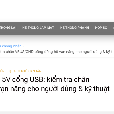
THỐNG LÁI
HỆ THỐNG LÀM MÁT
HỆ THỐNG PHANH
HỘP SỐ
B không nhận
›
 tra chân VBUS/GND bằng đồng hồ vạn năng cho người dùng & kỹ th
CỔNG SẠC USB KHÔNG NHẬN
 5V cổng USB: kiểm tra chân
n năng cho người dùng & kỹ thuật