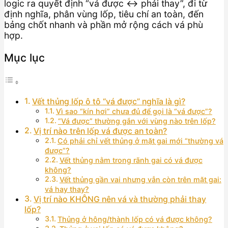
logic ra quyết định “vá được ↔ phải thay”, đi từ
định nghĩa, phân vùng lốp, tiêu chí an toàn, đến
bảng chốt nhanh và phần mở rộng cách vá phù
hợp.
Mục lục
Vết thủng lốp ô tô “vá được” nghĩa là gì?
Vì sao “kín hơi” chưa đủ để gọi là “vá được”?
“Vá được” thường gắn với vùng nào trên lốp?
Vị trí nào trên lốp vá được an toàn?
Có phải chỉ vết thủng ở mặt gai mới “thường vá
được”?
Vết thủng nằm trong rãnh gai có vá được
không?
Vết thủng gần vai nhưng vẫn còn trên mặt gai:
vá hay thay?
Vị trí nào KHÔNG nên vá và thường phải thay
lốp?
Thủng ở hông/thành lốp có vá được không?