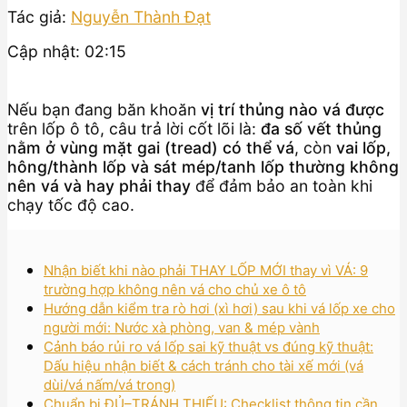
Tác giả:
Nguyễn Thành Đạt
Cập nhật: 02:15
Nếu bạn đang băn khoăn
vị trí thủng nào vá được
trên lốp ô tô, câu trả lời cốt lõi là:
đa số vết thủng
nằm ở vùng mặt gai (tread) có thể vá
, còn
vai lốp,
hông/thành lốp và sát mép/tanh lốp thường không
nên vá và hay phải thay
để đảm bảo an toàn khi
chạy tốc độ cao.
Nhận biết khi nào phải THAY LỐP MỚI thay vì VÁ: 9
trường hợp không nên vá cho chủ xe ô tô
Hướng dẫn kiểm tra rò hơi (xì hơi) sau khi vá lốp xe cho
người mới: Nước xà phòng, van & mép vành
Cảnh báo rủi ro vá lốp sai kỹ thuật vs đúng kỹ thuật:
Dấu hiệu nhận biết & cách tránh cho tài xế mới (vá
dùi/vá nấm/vá trong)
Chuẩn bị ĐỦ–TRÁNH THIẾU: Checklist thông tin cần