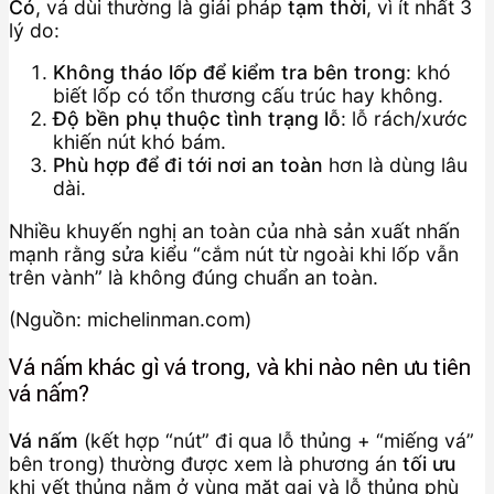
Có
, vá dùi thường là giải pháp
tạm thời
, vì ít nhất 3
lý do:
Không tháo lốp để kiểm tra bên trong
: khó
biết lốp có tổn thương cấu trúc hay không.
Độ bền phụ thuộc tình trạng lỗ
: lỗ rách/xước
khiến nút khó bám.
Phù hợp để đi tới nơi an toàn
hơn là dùng lâu
dài.
Nhiều khuyến nghị an toàn của nhà sản xuất nhấn
mạnh rằng sửa kiểu “cắm nút từ ngoài khi lốp vẫn
trên vành” là không đúng chuẩn an toàn.
(Nguồn: michelinman.com)
Vá nấm khác gì vá trong, và khi nào nên ưu tiên
vá nấm?
Vá nấm
(kết hợp “nút” đi qua lỗ thủng + “miếng vá”
bên trong) thường được xem là phương án
tối ưu
khi vết thủng nằm ở vùng mặt gai và lỗ thủng phù