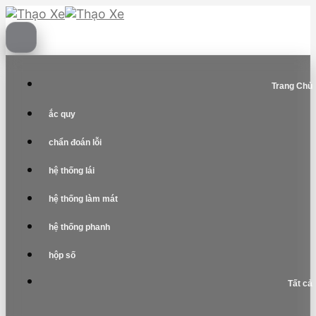
Skip
to
content
Trang Chủ
ắc quy
chẩn đoán lỗi
hệ thống lái
hệ thống làm mát
hệ thống phanh
hộp số
Tất cả