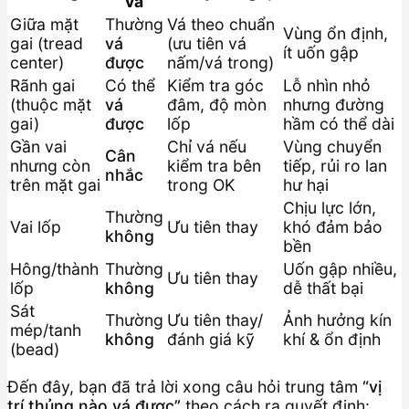
vá
Giữa mặt
Thường
Vá theo chuẩn
Vùng ổn định,
gai (tread
vá
(ưu tiên vá
ít uốn gập
center)
được
nấm/vá trong)
Rãnh gai
Có thể
Kiểm tra góc
Lỗ nhìn nhỏ
(thuộc mặt
vá
đâm, độ mòn
nhưng đường
gai)
được
lốp
hầm có thể dài
Gần vai
Chỉ vá nếu
Vùng chuyển
Cân
nhưng còn
kiểm tra bên
tiếp, rủi ro lan
nhắc
trên mặt gai
trong OK
hư hại
Chịu lực lớn,
Thường
Vai lốp
Ưu tiên thay
khó đảm bảo
không
bền
Hông/thành
Thường
Uốn gập nhiều,
Ưu tiên thay
lốp
không
dễ thất bại
Sát
Thường
Ưu tiên thay/
Ảnh hưởng kín
mép/tanh
không
đánh giá kỹ
khí & ổn định
(bead)
Đến đây, bạn đã trả lời xong câu hỏi trung tâm
“vị
trí thủng nào vá được”
theo cách ra quyết định: