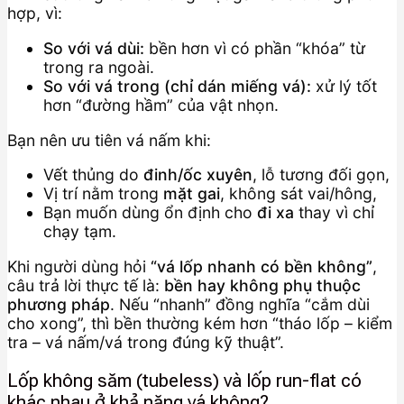
hợp, vì:
So với vá dùi:
bền hơn vì có phần “khóa” từ
trong ra ngoài.
So với vá trong (chỉ dán miếng vá):
xử lý tốt
hơn “đường hầm” của vật nhọn.
Bạn nên ưu tiên vá nấm khi:
Vết thủng do
đinh/ốc xuyên
, lỗ tương đối gọn,
Vị trí nằm trong
mặt gai
, không sát vai/hông,
Bạn muốn dùng ổn định cho
đi xa
thay vì chỉ
chạy tạm.
Khi người dùng hỏi
“vá lốp nhanh có bền không”
,
câu trả lời thực tế là:
bền hay không phụ thuộc
phương pháp
. Nếu “nhanh” đồng nghĩa “cắm dùi
cho xong”, thì bền thường kém hơn “tháo lốp – kiểm
tra – vá nấm/vá trong đúng kỹ thuật”.
Lốp không săm (tubeless) và lốp run-flat có
khác nhau ở khả năng vá không?