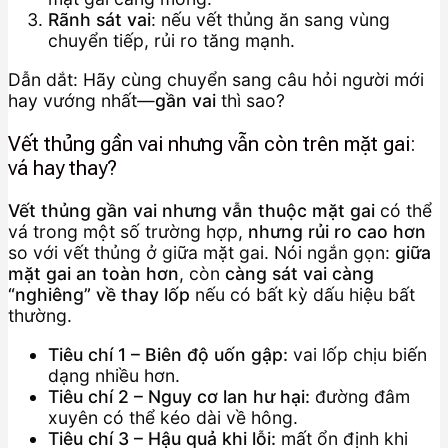
Rãnh sát vai
: nếu vết thủng ăn sang vùng
chuyển tiếp, rủi ro tăng mạnh.
Dẫn dắt: Hãy cùng chuyển sang câu hỏi người mới
hay vướng nhất—
gần vai
thì sao?
Vết thủng gần vai nhưng vẫn còn trên mặt gai:
vá hay thay?
Vết thủng gần vai nhưng vẫn thuộc mặt gai
có thể
vá trong một số trường hợp,
nhưng rủi ro cao hơn
so với vết thủng ở giữa mặt gai. Nói ngắn gọn:
giữa
mặt gai an toàn hơn
, còn
càng sát vai càng
“nghiêng” về thay lốp
nếu có bất kỳ dấu hiệu bất
thường.
Tiêu chí 1 – Biên độ uốn gập:
vai lốp chịu biến
dạng nhiều hơn.
Tiêu chí 2 – Nguy cơ lan hư hại:
đường đâm
xuyên có thể kéo dài về hông.
Tiêu chí 3 – Hậu quả khi lỗi:
mất ổn định khi