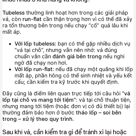
Tubeless
thường linh hoạt hơn trong các giải pháp
vá, còn
run-flat
cần thận trọng hơn vì có thể đã xảy
ra tổn thương bên trong nếu chạy “cố” quá lâu khi
mất áp.
Với lốp tubeless:
bạn có thể gặp nhiều dịch vụ
“vá tại chỗ”, nhưng vẫn nên nhớ: vá đúng
chuẩn vẫn cần
đánh giá bên trong
nếu nghi
ngờ đã chạy non hơi.
Với lốp run-flat:
nếu đã chạy một quãng khi lốp
mất áp, phần hông có thể sinh nhiệt và yếu kết
cấu; cần kiểm tra kỹ trước khi quyết định.
Đây cũng là điểm liên quan trực tiếp tới câu hỏi
“vá
lốp tại chỗ vs mang tới tiệm”
: vá tại chỗ thuận tiện,
nhưng mang tới tiệm (hoặc đơn vị có đủ thiết bị) lại
thường đảm bảo hơn ở bước
tháo lốp – soi bên
trong – xử lý theo quy trình
.
Sau khi vá, cần kiểm tra gì để tránh xì lại hoặc