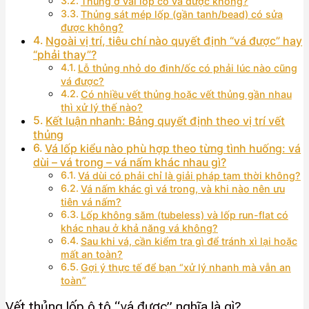
Thủng ở vai lốp có vá được không?
Thủng sát mép lốp (gần tanh/bead) có sửa
được không?
Ngoài vị trí, tiêu chí nào quyết định “vá được” hay
“phải thay”?
Lỗ thủng nhỏ do đinh/ốc có phải lúc nào cũng
vá được?
Có nhiều vết thủng hoặc vết thủng gần nhau
thì xử lý thế nào?
Kết luận nhanh: Bảng quyết định theo vị trí vết
thủng
Vá lốp kiểu nào phù hợp theo từng tình huống: vá
dùi – vá trong – vá nấm khác nhau gì?
Vá dùi có phải chỉ là giải pháp tạm thời không?
Vá nấm khác gì vá trong, và khi nào nên ưu
tiên vá nấm?
Lốp không săm (tubeless) và lốp run-flat có
khác nhau ở khả năng vá không?
Sau khi vá, cần kiểm tra gì để tránh xì lại hoặc
mất an toàn?
Gợi ý thực tế để bạn “xử lý nhanh mà vẫn an
toàn”
Vết thủng lốp ô tô “vá được” nghĩa là gì?