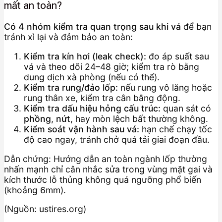
mất an toàn?
Có 4 nhóm kiểm tra quan trọng sau khi vá
để bạn
tránh xì lại và đảm bảo an toàn:
Kiểm tra kín hơi (leak check):
đo áp suất sau
vá và theo dõi 24–48 giờ; kiểm tra rò bằng
dung dịch xà phòng (nếu có thể).
Kiểm tra rung/đảo lốp:
nếu rung vô lăng hoặc
rung thân xe, kiểm tra cân bằng động.
Kiểm tra dấu hiệu hỏng cấu trúc:
quan sát có
phồng
,
nứt
, hay mòn lệch bất thường không.
Kiểm soát vận hành sau vá:
hạn chế chạy tốc
độ cao ngay, tránh chở quá tải giai đoạn đầu.
Dẫn chứng: Hướng dẫn an toàn ngành lốp thường
nhấn mạnh chỉ cân nhắc sửa trong vùng mặt gai và
kích thước lỗ thủng không quá ngưỡng phổ biến
(khoảng 6mm).
(Nguồn: ustires.org)