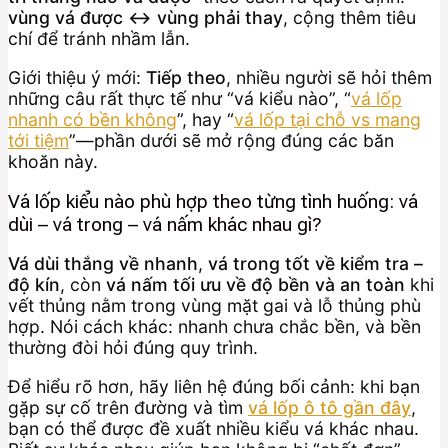
vùng vá được ↔ vùng phải thay
, cộng thêm tiêu
chí để tránh nhầm lẫn.
Giới thiệu ý mới:
Tiếp theo
, nhiều người sẽ hỏi thêm
những câu rất thực tế như “vá kiểu nào”, “
vá lốp
nhanh có bền không
”, hay “
vá lốp tại chỗ vs mang
tới tiệm
”—phần dưới sẽ mở rộng đúng các băn
khoăn này.
Vá lốp kiểu nào phù hợp theo từng tình huống: vá
dùi – vá trong – vá nấm khác nhau gì?
Vá dùi thắng về nhanh
,
vá trong tốt về kiểm tra –
độ kín
, còn
vá nấm tối ưu về độ bền và an toàn
khi
vết thủng nằm trong vùng mặt gai và lỗ thủng phù
hợp. Nói cách khác: nhanh chưa chắc bền, và bền
thường đòi hỏi đúng quy trình.
Để hiểu rõ hơn, hãy liên hệ đúng bối cảnh: khi bạn
gặp sự cố trên đường và tìm
vá lốp ô tô gần đây
,
bạn có thể được đề xuất nhiều kiểu vá khác nhau.