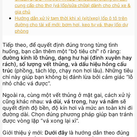
cung cấp cho thợ (vá lốp/sửa chữa) dành cho chủ xe &
gia chủ
Hướng dẫn xử lý tạm thời khi xì (xịt/xẹp) lốp ô tô trên
đường cho tài xế mới: bơm hơi, keo tự vá, thay lốp dự
phòng
Tiếp theo, để quyết định đúng trong từng tình
huống, bạn cần thêm một “bộ tiêu chí” rõ ràng:
đường kính lỗ thủng, dạng hư hại (đinh xuyên hay
rách), số lượng vết thủng, và dấu hiệu hỏng cấu
trúc
(phồng, tách lớp, chạy non hơi lâu). Những tiêu
chí này giúp bạn không bị đánh lừa bởi cảm giác “lỗ
nhỏ chắc vá được”.
Ngoài ra, cùng một vết thủng ở mặt gai, cách xử lý
cũng khác nhau:
vá dùi
,
vá trong
, hay
vá nấm
sẽ
quyết định độ bền, độ kín hơi và mức an toàn khi đi
đường dài. Chọn đúng phương pháp giúp bạn tránh
được vòng lặp “vá xong lại xì”.
Giới thiệu ý mới:
Dưới đây
là hướng dẫn theo đúng