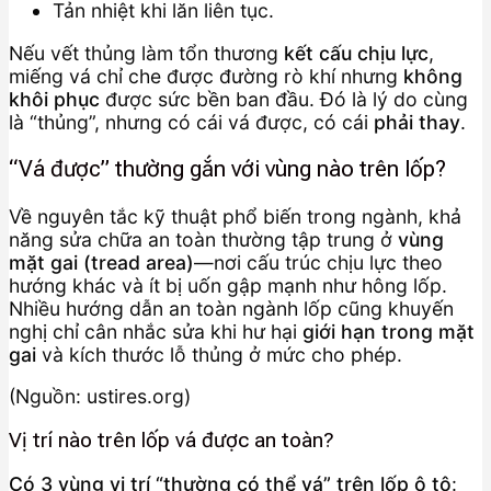
Tản nhiệt khi lăn liên tục.
Nếu vết thủng làm tổn thương
kết cấu chịu lực
,
miếng vá chỉ che được đường rò khí nhưng
không
khôi phục
được sức bền ban đầu. Đó là lý do cùng
là “thủng”, nhưng có cái vá được, có cái
phải thay
.
“Vá được” thường gắn với vùng nào trên lốp?
Về nguyên tắc kỹ thuật phổ biến trong ngành, khả
năng sửa chữa an toàn thường tập trung ở
vùng
mặt gai (tread area)
—nơi cấu trúc chịu lực theo
hướng khác và ít bị uốn gập mạnh như hông lốp.
Nhiều hướng dẫn an toàn ngành lốp cũng khuyến
nghị chỉ cân nhắc sửa khi hư hại
giới hạn trong mặt
gai
và kích thước lỗ thủng ở mức cho phép.
(Nguồn: ustires.org)
Vị trí nào trên lốp vá được an toàn?
Có 3 vùng vị trí “thường có thể vá” trên lốp ô tô
: