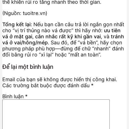
thể khiến rủi ro tăng nhanh theo thời gian.
(Nguồn: tuoitre.vn)
Tổng kết lại:
Nếu bạn cần câu trả lời ngắn gọn nhất
cho “vị trí thủng nào vá được” thì hãy nhớ:
ưu tiên
vá ở mặt gai
,
cân nhắc rất kỹ khi gần vai
, và
tránh
vá ở vai/hông/mép
. Sau đó, để “vá bền”, hãy chọn
phương pháp phù hợp—đừng để chữ “nhanh” đánh
đổi bằng rủi ro “xì lại” hoặc “mất an toàn”.
Để lại một bình luận
Email của bạn sẽ không được hiển thị công khai.
Các trường bắt buộc được đánh dấu
*
Bình luận
*