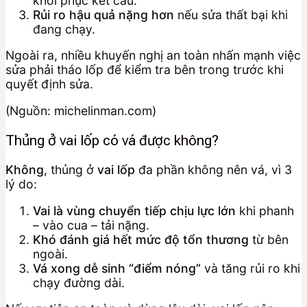
khôi phục kết cấu.
Rủi ro hậu quả nặng hơn
nếu sửa thất bại khi
đang chạy.
Ngoài ra, nhiều khuyến nghị an toàn nhấn mạnh việc
sửa phải tháo lốp để kiểm tra bên trong trước khi
quyết định sửa.
(Nguồn: michelinman.com)
Thủng ở vai lốp có vá được không?
Không
, thủng ở
vai lốp
đa phần không nên vá, vì 3
lý do:
Vai là vùng chuyển tiếp chịu lực lớn
khi phanh
– vào cua – tải nặng.
Khó đánh giá hết mức độ tổn thương
từ bên
ngoài.
Vá xong dễ sinh “điểm nóng”
và tăng rủi ro khi
chạy đường dài.