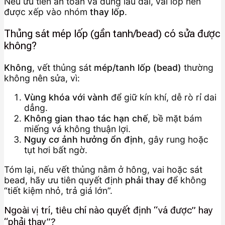
Nếu ưu tiên an toàn và dùng lâu dài, vai lốp nên
được xếp vào nhóm
thay lốp
.
Thủng sát mép lốp (gần tanh/bead) có sửa được
không?
Không
, vết thủng sát
mép/tanh lốp (bead)
thường
không nên sửa, vì:
Vùng khóa với vành
để giữ kín khí, dễ rò rỉ dai
dẳng.
Không gian thao tác hạn chế
, bề mặt bám
miếng vá không thuận lợi.
Nguy cơ ảnh hưởng ổn định
, gây rung hoặc
tụt hơi bất ngờ.
Tóm lại, nếu vết thủng nằm ở hông, vai hoặc sát
bead, hãy ưu tiên quyết định
phải thay
để không
“tiết kiệm nhỏ, trả giá lớn”.
Ngoài vị trí, tiêu chí nào quyết định “vá được” hay
“phải thay”?