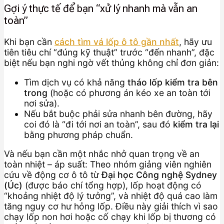
Gợi ý thực tế để bạn “xử lý nhanh mà vẫn an
toàn”
Khi bạn cần
cách tìm vá lốp ô tô gần nhất
, hãy ưu
tiên tiêu chí “đúng kỹ thuật” trước “đến nhanh”, đặc
biệt nếu bạn nghi ngờ vết thủng không chỉ đơn giản:
Tìm dịch vụ có khả năng
tháo lốp kiểm tra bên
trong
(hoặc có phương án kéo xe an toàn tới
nơi sửa).
Nếu bắt buộc phải sửa nhanh bên đường, hãy
coi đó là “đi tới nơi an toàn”, sau đó
kiểm tra lại
bằng phương pháp chuẩn.
Và nếu bạn cần một nhắc nhở quan trọng về an
toàn nhiệt – áp suất: Theo nhóm giảng viên nghiên
cứu về động cơ ô tô từ
Đại học Công nghệ Sydney
(Úc)
(được báo chí tổng hợp), lốp hoạt động có
“khoảng nhiệt độ lý tưởng”, và nhiệt độ quá cao làm
tăng nguy cơ hư hỏng lốp. Điều này giải thích vì sao
chạy lốp non hơi hoặc cố chạy khi lốp bị thương có