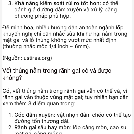
Khả năng kiểm soát rủi ro tốt hơn
: có thể
đánh giá đường đâm xuyên và xử lý bằng
phương pháp phù hợp.
Để minh họa, nhiều hướng dẫn an toàn ngành lốp
khuyến nghị chỉ cân nhắc sửa khi hư hại nằm trong
mặt gai và lỗ thủng không vượt mức nhất định
(thường nhắc mốc 1/4 inch ~ 6mm).
(Nguồn: ustires.org)
Vết thủng nằm trong rãnh gai có vá được
không?
Có
, vết thủng nằm trong
rãnh gai
vẫn có thể vá, vì
rãnh gai vẫn thuộc vùng mặt gai; tuy nhiên bạn cần
xem thêm 3 điểm quan trọng:
Góc đâm xuyên
: vật nhọn đâm chéo có thể tạo
đường tổn thương dài.
Rãnh gai sâu hay mòn
: lốp càng mòn, cao su
mặt gai càng mỏng.