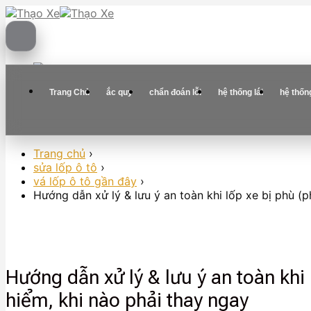
Skip
to
content
Trang Chủ
ắc quy
chẩn đoán lỗi
hệ thống lái
hệ thốn
Trang chủ
›
sửa lốp ô tô
›
vá lốp ô tô gần đây
›
Hướng dẫn xử lý & lưu ý an toàn khi lốp xe bị phù (
Hướng dẫn xử lý & lưu ý an toàn khi
hiểm, khi nào phải thay ngay