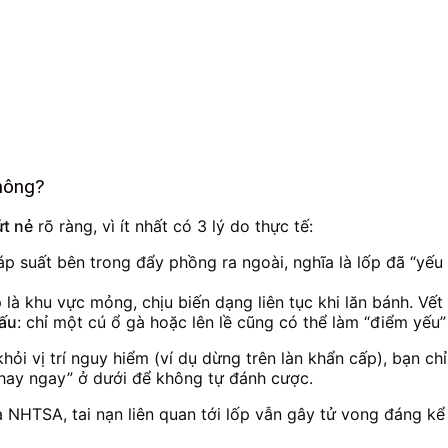
không?
ứt nẻ
rõ ràng, vì ít nhất có 3 lý do thực tế:
 áp suất bên trong đẩy phồng ra ngoài, nghĩa là lốp đã “yếu
p là khu vực mỏng, chịu biến dạng liên tục khi lăn bánh. Vết
xấu
: chỉ một cú ổ gà hoặc lên lề cũng có thể làm “điểm yếu”
hỏi vị trí nguy hiểm (ví dụ dừng trên làn khẩn cấp), bạn ch
hay ngay” ở dưới để không tự đánh cược.
a NHTSA, tai nạn liên quan tới lốp vẫn gây tử vong đáng k