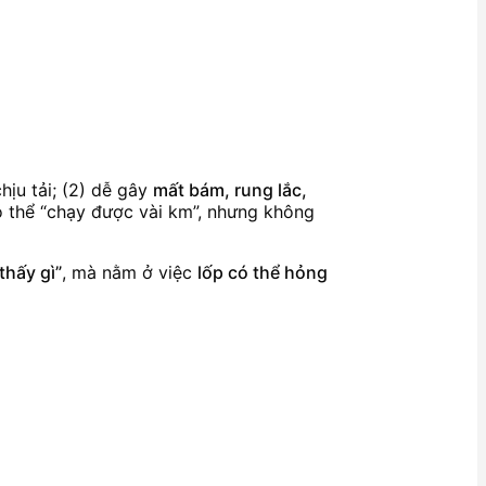
ịu tải; (2) dễ gây
mất bám, rung lắc,
ó thể “chạy được vài km”, nhưng không
hấy gì”
, mà nằm ở việc
lốp có thể hỏng