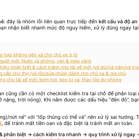
nẻ
: đây là nhóm lỗi liên quan trực tiếp đến
kết cấu và độ an
 bạn nhận biết nhanh mức độ nguy hiểm, xử lý đúng ngay tại
ng hợp không nên vá cho chủ xe ô tô
o người mới: Nước xà phòng, van & mép vành
 hiệu nhận biết & cách tránh cho tài xế mới (vá dùi/vá nấm/vá tro
cấp cho thợ (vá lốp/sửa chữa) dành cho chủ xe & gia chủ
ờng cho tài xế mới: bơm hơi, keo tự vá, thay lốp dự phòng
ạn cũng cần có một checklist kiểm tra tại chỗ để phân loại 
 nặng, trời nóng). Khi nắm được các dấu hiệu “đèn đỏ”, bạn
ng)/nứt nẻ” với “lốp thủng có thể vá” nên xử lý sai hướng. 
á
, để tránh mất tiền oan và đặc biệt là tránh mất an toàn.
 phân biệt → cách kiểm tra nhanh → quy trình xử lý ngay