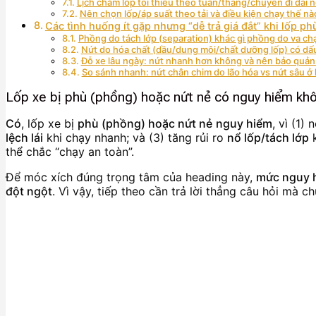
Lịch chăm lốp tối thiểu theo tuần/tháng/chuyến đi dài n
Nên chọn lốp/áp suất theo tải và điều kiện chạy thế n
Các tình huống ít gặp nhưng “dễ trả giá đắt” khi lốp ph
Phồng do tách lớp (separation) khác gì phồng do va c
Nứt do hóa chất (dầu/dung môi/chất dưỡng lốp) có dấu
Đỗ xe lâu ngày: nứt nhanh hơn không và nên bảo quản
So sánh nhanh: nứt chân chim do lão hóa vs nứt sâu ở 
Lốp xe bị phù (phồng) hoặc nứt nẻ có nguy hiểm kh
Có
, lốp xe bị
phù (phồng) hoặc nứt nẻ
nguy hiểm
, vì (1)
lệch lái
khi chạy nhanh; và (3) tăng rủi ro
nổ lốp/tách lớp
k
thể chắc “chạy an toàn”.
Để móc xích đúng trọng tâm của heading này,
mức nguy h
đột ngột
. Vì vậy, tiếp theo cần trả lời thẳng câu hỏi mà 