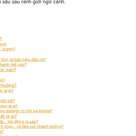
 sâu sau ranh giới ngữ cảnh.
?
ông?
, trượt)?
lốp) và báo hiệu điều gì?
nhanh thế nào?
mức nào?
?
hộ?
h huống?
c là gì?
nứt nẻ?
lốp) là gì?
ãng đường) có tồn tại không?
t là gì?
 lề… tác động ra sao?
 ít chạy… có làm nứt nhanh không?
p?