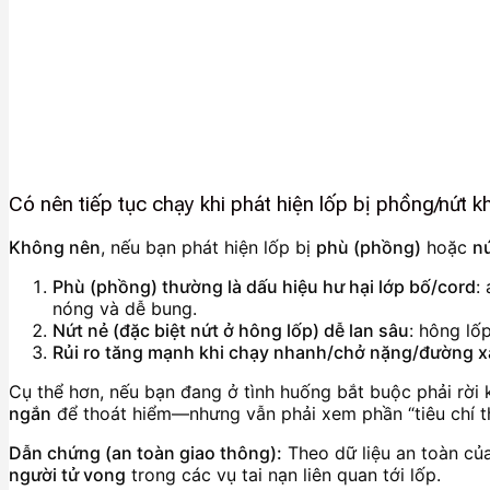
Có nên tiếp tục chạy khi phát hiện lốp bị phồng/nứt 
Không nên
, nếu bạn phát hiện lốp bị
phù (phồng)
hoặc
n
Phù (phồng) thường là dấu hiệu hư hại lớp bố/cord
:
nóng và dễ bung.
Nứt nẻ (đặc biệt nứt ở hông lốp) dễ lan sâu
: hông lố
Rủi ro tăng mạnh khi chạy nhanh/chở nặng/đường 
Cụ thể hơn, nếu bạn đang ở tình huống bắt buộc phải rời k
ngắn
để thoát hiểm—nhưng vẫn phải xem phần “tiêu chí t
Dẫn chứng (an toàn giao thông):
Theo dữ liệu an toàn củ
người tử vong
trong các vụ tai nạn liên quan tới lốp.