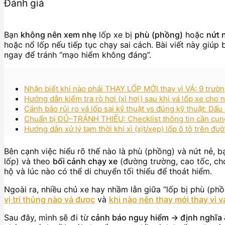
Đánh giá
Bạn
không nên xem nhẹ
lốp xe bị
phù (phồng)
hoặc
nứt 
hoặc nổ lốp nếu tiếp tục chạy sai cách. Bài viết này giúp
ngay để tránh “mạo hiểm không đáng”.
Nhận biết khi nào phải THAY LỐP MỚI thay vì VÁ: 9 trườ
Hướng dẫn kiểm tra rò hơi (xì hơi) sau khi vá lốp xe ch
Cảnh báo rủi ro vá lốp sai kỹ thuật vs đúng kỹ thuật: Dấu
Chuẩn bị ĐỦ–TRÁNH THIẾU: Checklist thông tin cần cung 
Hướng dẫn xử lý tạm thời khi xì (xịt/xẹp) lốp ô tô trên đư
Bên cạnh việc hiểu rõ thế nào là phù (phồng) và nứt nẻ, b
lốp) và theo
bối cảnh chạy xe
(đường trường, cao tốc, chở
hộ và lúc nào có thể di chuyển tối thiểu để thoát hiểm.
Ngoài ra, nhiều chủ xe hay nhầm lẫn giữa “lốp bị phù (phồ
vị trí thủng nào vá được
và
khi nào nên thay mới thay vì v
Sau đây, mình sẽ đi từ
cảnh báo nguy hiểm → định nghĩa &