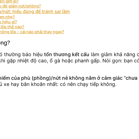
ên làm gì?
ào để giảm nứt/phồng?
ù/nứt: hiểu đúng để tránh sai lầm
hạm nhẹ?
 hiệu gì?
 lốp thế nào?
hông lốp – cái nào phải thay ngay?
ông?
 nó thường báo hiệu
tổn thương kết cấu
làm giảm khả năng ch
hi gặp nhiệt độ cao, ổ gà hoặc phanh gấp. Nói gọn: bạn c
iểm của phù (phồng)/nứt nẻ không nằm ở cảm giác “chưa t
chủ xe hay băn khoăn nhất: có nên chạy tiếp không.