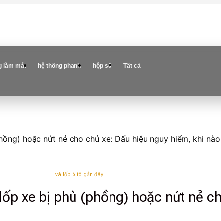
g làm mát
hệ thống phanh
hộp số
Tất cả
phồng) hoặc nứt nẻ cho chủ xe: Dấu hiệu nguy hiểm, khi nào
vá lốp ô tô gần đây
 lốp xe bị phù (phồng) hoặc nứt nẻ c