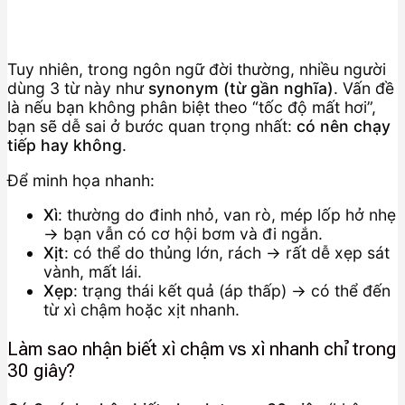
Tuy nhiên, trong ngôn ngữ đời thường, nhiều người
dùng 3 từ này như
synonym (từ gần nghĩa)
. Vấn đề
là nếu bạn không phân biệt theo “tốc độ mất hơi”,
bạn sẽ dễ sai ở bước quan trọng nhất:
có nên chạy
tiếp hay không
.
Để minh họa nhanh:
Xì
: thường do đinh nhỏ, van rò, mép lốp hở nhẹ
→ bạn vẫn có cơ hội bơm và đi ngắn.
Xịt
: có thể do thủng lớn, rách → rất dễ xẹp sát
vành, mất lái.
Xẹp
: trạng thái kết quả (áp thấp) → có thể đến
từ xì chậm hoặc xịt nhanh.
Làm sao nhận biết xì chậm vs xì nhanh chỉ trong
30 giây?