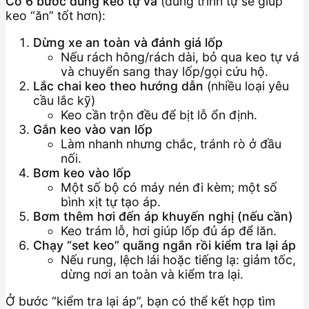
Có 6 bước dùng keo tự vá
(đúng trình tự sẽ giúp
keo “ăn” tốt hơn):
Dừng xe an toàn và đánh giá lốp
Nếu rách hông/rách dài, bỏ qua keo tự vá
và chuyển sang thay lốp/gọi cứu hộ.
Lắc chai keo theo hướng dẫn
(nhiều loại yêu
cầu lắc kỹ)
Keo cần trộn đều để bịt lỗ ổn định.
Gắn keo vào van lốp
Làm nhanh nhưng chắc, tránh rò ở đầu
nối.
Bơm keo vào lốp
Một số bộ có máy nén đi kèm; một số
bình xịt tự tạo áp.
Bơm thêm hơi đến áp khuyến nghị (nếu cần)
Keo trám lỗ, hơi giúp lốp đủ áp để lăn.
Chạy “set keo” quãng ngắn rồi kiểm tra lại áp
Nếu rung, lệch lái hoặc tiếng lạ: giảm tốc,
dừng nơi an toàn và kiểm tra lại.
Ở bước “kiểm tra lại áp”, bạn có thể kết hợp tìm