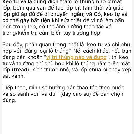
Keo tự vá là dung dịch trám lỗ thủng nhỏ ở mặt
lốp, bơm qua van để tạo lớp bịt tạm thời và giúp
lốp giữ áp đủ để di chuyển ngắn
; và
Có, keo tự vá
có thể gây bất tiện khi sửa triệt để
vì nó làm bẩn
bên trong lốp, có thể ảnh hưởng thao tác vá
trong/kiểm tra cảm biến tùy trường hợp.
Sau đây, phần quan trọng nhất là: keo tự vá chỉ phù
hợp với “đúng loại lỗ thủng”. Nói cách khác, nếu bạn
đang băn khoăn
“
vị trí thủng nào vá được
”
, thì keo
tự vá thường chỉ phù hợp khi lỗ thủng nằm
trên mặt
lốp (tread)
, kích thước nhỏ, và lốp chưa bị chạy xẹp
sát vành.
Tiếp theo, mình sẽ hướng dẫn thao tác theo bước
và so sánh với “vá dùi” (dây cao su) để bạn chọn
đúng.