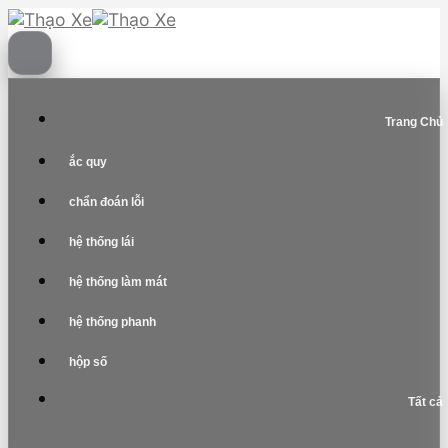
Skip
to
content
Trang Chủ
ắc quy
chẩn đoán lỗi
hệ thống lái
hệ thống làm mát
hệ thống phanh
hộp số
Tất cả