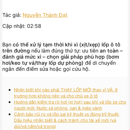
Tác giả:
Nguyễn Thành Đạt
Cập nhật: 02:58
Bạn
có thể xử lý tạm thời khi xì (xịt/xẹp) lốp ô tô
trên đường
nếu làm đúng thứ tự: ưu tiên
an toàn –
đánh giá mức xì – chọn giải pháp phù hợp (bơm
hơi/keo tự vá/thay lốp dự phòng)
để di chuyển
ngắn đến điểm sửa hoặc gọi cứu hộ.
Nhận biết khi nào phải THAY LỐP MỚI thay vì VÁ: 9
trường hợp không nên vá cho chủ xe ô tô
Hướng dẫn kiểm tra rò hơi (xì hơi) sau khi vá lốp xe cho
người mới: Nước xà phòng, van & mép vành
Cảnh báo rủi ro vá lốp sai kỹ thuật vs đúng kỹ thuật:
Dấu hiệu nhận biết & cách tránh cho tài xế mới (vá
dùi/vá nấm/vá trong)