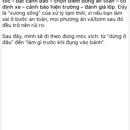
tốc – bật cảnh báo – chọn điểm dừng an toàn – cố
định xe – cảnh báo hiện trường – đánh giá lốp
. Đây
là “xương sống” của xử lý tạm thời, vì nếu bạn làm
sai ở bước an toàn, mọi phương án vá/bơm sau đó
đều trở nên rủi ro.
Sau đây, mình sẽ đi theo đúng móc xích: từ “dừng ở
đâu” đến “làm gì trước khi đụng vào bánh”.