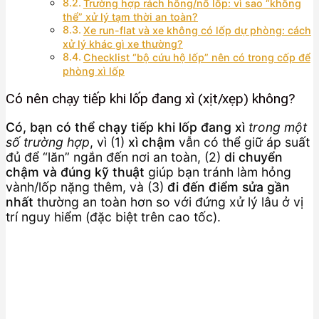
Trường hợp rách hông/nổ lốp: vì sao “không
thể” xử lý tạm thời an toàn?
Xe run-flat và xe không có lốp dự phòng: cách
xử lý khác gì xe thường?
Checklist “bộ cứu hộ lốp” nên có trong cốp để
phòng xì lốp
Có nên chạy tiếp khi lốp đang xì (xịt/xẹp) không?
Có, bạn có thể chạy tiếp khi lốp đang xì
trong một
số trường hợp
, vì (1)
xì chậm
vẫn có thể giữ áp suất
đủ để “lăn” ngắn đến nơi an toàn, (2)
di chuyển
chậm và đúng kỹ thuật
giúp bạn tránh làm hỏng
vành/lốp nặng thêm, và (3)
đi đến điểm sửa gần
nhất
thường an toàn hơn so với đứng xử lý lâu ở vị
trí nguy hiểm (đặc biệt trên cao tốc).