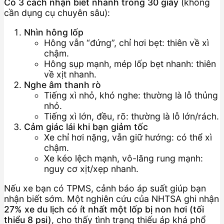
Có 3 cách nhận biết nhanh trong 30 giây
(không
cần dụng cụ chuyên sâu):
Nhìn hông lốp
Hông vẫn “đứng”, chỉ hơi bẹt: thiên về xì
chậm.
Hông sụp mạnh, mép lốp bẹt nhanh: thiên
về xịt nhanh.
Nghe âm thanh rò
Tiếng xì nhỏ, khó nghe: thường là lỗ thủng
nhỏ.
Tiếng xì lớn, đều, rõ: thường là lỗ lớn/rách.
Cảm giác lái khi bạn giảm tốc
Xe chỉ hơi nặng, vẫn giữ hướng: có thể xì
chậm.
Xe kéo lệch mạnh, vô-lăng rung mạnh:
nguy cơ xịt/xẹp nhanh.
Nếu xe bạn có TPMS, cảnh báo áp suất giúp bạn
nhận biết sớm. Một nghiên cứu của NHTSA ghi nhận
27% xe du lịch có ít nhất một lốp bị non hơi (tối
thiểu 8 psi)
, cho thấy tình trạng thiếu áp khá phổ