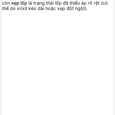
còn
xẹp lốp
là trạng thái lốp đã thiếu áp rõ rệt (có
thể do xì/xịt kéo dài hoặc xẹp đột ngột).