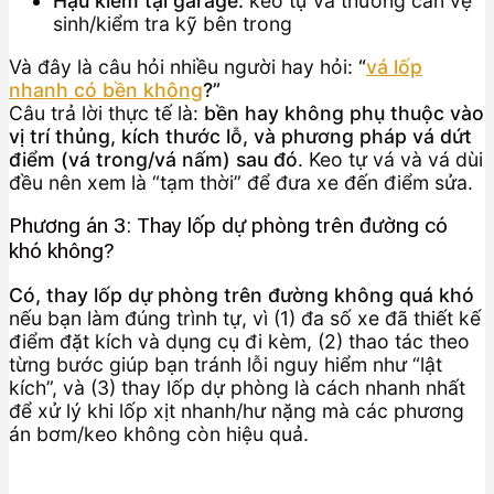
Hậu kiểm tại garage:
keo tự vá thường cần vệ
sinh/kiểm tra kỹ bên trong
Và đây là câu hỏi nhiều người hay hỏi:
“
vá lốp
nhanh có bền không
?”
Câu trả lời thực tế là:
bền hay không phụ thuộc vào
vị trí thủng, kích thước lỗ, và phương pháp vá dứt
điểm (vá trong/vá nấm) sau đó
. Keo tự vá và vá dùi
đều nên xem là “tạm thời” để đưa xe đến điểm sửa.
Phương án 3: Thay lốp dự phòng trên đường có
khó không?
Có, thay lốp dự phòng trên đường không quá khó
nếu bạn làm đúng trình tự, vì (1) đa số xe đã thiết kế
điểm đặt kích và dụng cụ đi kèm, (2) thao tác theo
từng bước giúp bạn tránh lỗi nguy hiểm như “lật
kích”, và (3) thay lốp dự phòng là cách nhanh nhất
để xử lý khi lốp xịt nhanh/hư nặng mà các phương
án bơm/keo không còn hiệu quả.