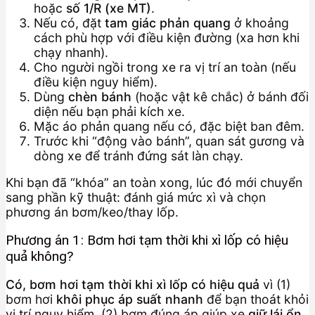
hoặc
số 1/R (xe MT)
.
Nếu có, đặt
tam giác phản quang
ở khoảng
cách phù hợp với điều kiện đường (xa hơn khi
chạy nhanh).
Cho người ngồi trong xe ra vị trí an toàn (nếu
điều kiện nguy hiểm).
Dùng
chèn bánh
(hoặc vật kê chắc) ở bánh đối
diện nếu bạn phải kích xe.
Mặc áo phản quang nếu có, đặc biệt ban đêm.
Trước khi “động vào bánh”, quan sát gương và
dòng xe để tránh đứng sát làn chạy.
Khi bạn đã “khóa” an toàn xong, lúc đó mới chuyển
sang phần kỹ thuật: đánh giá mức xì và chọn
phương án bơm/keo/thay lốp.
Phương án 1: Bơm hơi tạm thời khi xì lốp có hiệu
quả không?
Có, bơm hơi tạm thời khi xì lốp có hiệu quả
vì (1)
bơm hơi
khôi phục áp suất nhanh
để bạn thoát khỏi
vị trí nguy hiểm, (2) bơm đúng áp giúp xe
giữ lái ổn