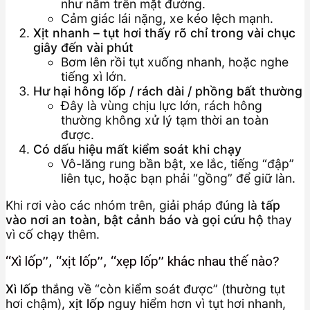
như nằm trên mặt đường.
Cảm giác lái nặng, xe kéo lệch mạnh.
Xịt nhanh – tụt hơi thấy rõ chỉ trong vài chục
giây đến vài phút
Bơm lên rồi tụt xuống nhanh, hoặc nghe
tiếng xì lớn.
Hư hại hông lốp / rách dài / phồng bất thường
Đây là vùng chịu lực lớn, rách hông
thường không xử lý tạm thời an toàn
được.
Có dấu hiệu mất kiểm soát khi chạy
Vô-lăng rung bần bật, xe lắc, tiếng “đập”
liên tục, hoặc bạn phải “gồng” để giữ làn.
Khi rơi vào các nhóm trên, giải pháp đúng là
tấp
vào nơi an toàn, bật cảnh báo và gọi cứu hộ
thay
vì cố chạy thêm.
“Xì lốp”, “xịt lốp”, “xẹp lốp” khác nhau thế nào?
Xì lốp
thắng về “còn kiểm soát được” (thường tụt
hơi chậm),
xịt lốp
nguy hiểm hơn vì tụt hơi nhanh,