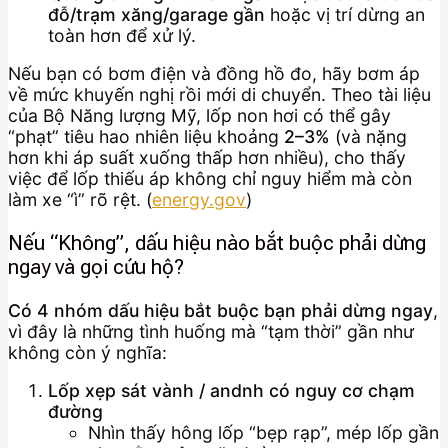
đỗ/trạm xăng/garage gần
hoặc vị trí dừng an
toàn hơn để xử lý.
Nếu bạn có bơm điện và đồng hồ đo, hãy bơm áp
về mức khuyến nghị rồi mới di chuyển. Theo tài liệu
của Bộ Năng lượng Mỹ, lốp non hơi có thể gây
“phạt” tiêu hao nhiên liệu khoảng
2–3%
(và nặng
hơn khi áp suất xuống thấp hơn nhiều), cho thấy
việc để lốp thiếu áp không chỉ nguy hiểm mà còn
làm xe “ì” rõ rệt. (
energy.gov
)
Nếu “Không”, dấu hiệu nào bắt buộc phải dừng
ngay và gọi cứu hộ?
Có 4 nhóm dấu hiệu bắt buộc bạn phải dừng ngay
,
vì đây là những tình huống mà “tạm thời” gần như
không còn ý nghĩa:
Lốp xẹp sát vành / andnh có nguy cơ chạm
đường
Nhìn thấy hông lốp “bẹp rạp”, mép lốp gần