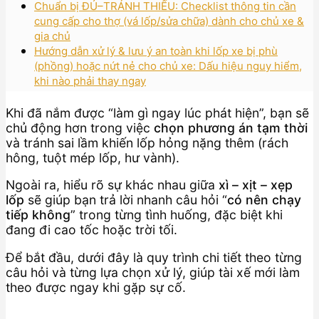
Chuẩn bị ĐỦ–TRÁNH THIẾU: Checklist thông tin cần
cung cấp cho thợ (vá lốp/sửa chữa) dành cho chủ xe &
gia chủ
Hướng dẫn xử lý & lưu ý an toàn khi lốp xe bị phù
(phồng) hoặc nứt nẻ cho chủ xe: Dấu hiệu nguy hiểm,
khi nào phải thay ngay
Khi đã nắm được “làm gì ngay lúc phát hiện”, bạn sẽ
chủ động hơn trong việc
chọn phương án tạm thời
và tránh sai lầm khiến lốp hỏng nặng thêm (rách
hông, tuột mép lốp, hư vành).
Ngoài ra, hiểu rõ sự khác nhau giữa
xì – xịt – xẹp
lốp
sẽ giúp bạn trả lời nhanh câu hỏi “
có nên chạy
tiếp không
” trong từng tình huống, đặc biệt khi
đang đi cao tốc hoặc trời tối.
Để bắt đầu, dưới đây là quy trình chi tiết theo từng
câu hỏi và từng lựa chọn xử lý, giúp tài xế mới làm
theo được ngay khi gặp sự cố.