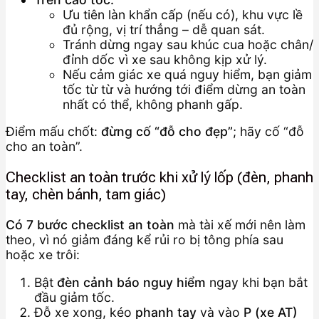
Ưu tiên làn khẩn cấp (nếu có), khu vực lề
đủ rộng, vị trí thẳng – dễ quan sát.
Tránh dừng ngay sau khúc cua hoặc chân/
đỉnh dốc vì xe sau không kịp xử lý.
Nếu cảm giác xe quá nguy hiểm, bạn giảm
tốc từ từ và hướng tới điểm dừng an toàn
nhất có thể, không phanh gấp.
Điểm mấu chốt:
đừng cố “đỗ cho đẹp”
; hãy cố “đỗ
cho an toàn”.
Checklist an toàn trước khi xử lý lốp (đèn, phanh
tay, chèn bánh, tam giác)
Có 7 bước checklist an toàn
mà tài xế mới nên làm
theo, vì nó giảm đáng kể rủi ro bị tông phía sau
hoặc xe trôi:
Bật
đèn cảnh báo nguy hiểm
ngay khi bạn bắt
đầu giảm tốc.
Đỗ xe xong, kéo
phanh tay
và vào
P (xe AT)