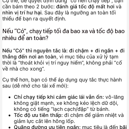
Cụ thể, để quyết định đúng “có nên chạy tiếp”, bạn
cần bám theo 2 bước:
đánh giá tốc độ mất hơi
và
nhìn vị trí hư hại
. Sau đây là ngưỡng an toàn tối
thiểu để bạn ra quyết định.
Nếu “Có”, chạy tiếp tối đa bao xa và tốc độ bao
nhiêu để an toàn?
Nếu “Có” thì nguyên tắc là: đi chậm + đi ngắn + đi
thẳng đến nơi an toàn
, vì mục tiêu của xử lý tạm
thời là “thoát khỏi vị trí nguy hiểm”, không phải “cố
về nhà cho xong”.
Cụ thể hơn, bạn có thể áp dụng quy tắc thực hành
sau (dễ nhớ cho tài xế mới):
Chỉ chạy tiếp khi cảm giác lái vẫn ổn:
vô-lăng
không giật mạnh, xe không kéo lệch dữ dội,
không có tiếng “lạch cạch/đập” từ bánh.
Tốc độ ưu tiên thấp:
đi chậm để giảm nhiệt và
giảm lực cắt lên hông lốp.
Quãng đường ưu tiên ngắn:
mục tiêu là đến
bãi