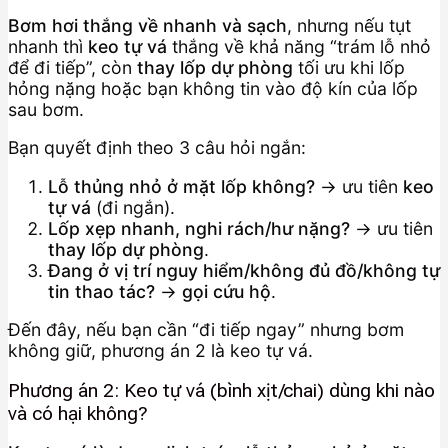
Bơm hơi thắng về nhanh và sạch
, nhưng nếu tụt
nhanh thì
keo tự vá
thắng về khả năng “trám lỗ nhỏ
để đi tiếp”, còn
thay lốp dự phòng
tối ưu khi lốp
hỏng nặng hoặc bạn không tin vào độ kín của lốp
sau bơm.
Bạn quyết định theo 3 câu hỏi ngắn:
Lỗ thủng nhỏ ở mặt lốp không?
→ ưu tiên
keo
tự vá
(đi ngắn).
Lốp xẹp nhanh, nghi rách/hư nặng?
→ ưu tiên
thay lốp dự phòng
.
Đang ở vị trí nguy hiểm/không đủ đồ/không tự
tin thao tác?
→
gọi cứu hộ
.
Đến đây, nếu bạn cần “đi tiếp ngay” nhưng bơm
không giữ, phương án 2 là keo tự vá.
Phương án 2: Keo tự vá (bình xịt/chai) dùng khi nào
và có hại không?