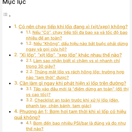
Mục lục
Có nên chạy tiếp khi lốp đang xì (xịt/xẹp) không?
Nếu “Có”, chạy tiếp tối đa bao xa và tốc độ bao
nhiêu để an toàn?
Nếu “Không”, dấu hiệu nào bắt buộc phải dừng
ngay và gọi cứu hộ?
“Xì lốp”, “xịt lốp”, “xẹp lốp” khác nhau thế nào?
Làm sao nhận biết xì chậm vs xì nhanh chỉ
trong 30 giây?
Thủng mặt lốp vs rách hông lốp: trường hợp
nào “tạm thời” được?
Cần làm gì ngay khi phát hiện xì lốp trên đường?
Tấp vào đâu mới là “điểm dừng an toàn” (đô thị
vs cao tốc)?
Checklist an toàn trước khi xử lý lốp (đèn,
phanh tay, chèn bánh, tam giác)
Phương án 1: Bơm hơi tạm thời khi xì lốp có hiệu
quả không?
Bơm đến bao nhiêu PSI/bar là đúng và đo như
thế nào?