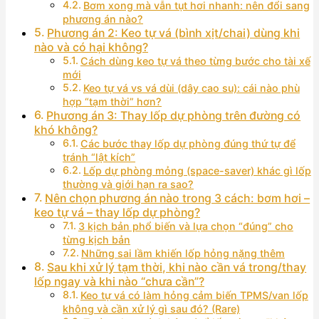
Bơm xong mà vẫn tụt hơi nhanh: nên đổi sang
phương án nào?
Phương án 2: Keo tự vá (bình xịt/chai) dùng khi
nào và có hại không?
Cách dùng keo tự vá theo từng bước cho tài xế
mới
Keo tự vá vs vá dùi (dây cao su): cái nào phù
hợp “tạm thời” hơn?
Phương án 3: Thay lốp dự phòng trên đường có
khó không?
Các bước thay lốp dự phòng đúng thứ tự để
tránh “lật kích”
Lốp dự phòng mỏng (space-saver) khác gì lốp
thường và giới hạn ra sao?
Nên chọn phương án nào trong 3 cách: bơm hơi –
keo tự vá – thay lốp dự phòng?
3 kịch bản phổ biến và lựa chọn “đúng” cho
từng kịch bản
Những sai lầm khiến lốp hỏng nặng thêm
Sau khi xử lý tạm thời, khi nào cần vá trong/thay
lốp ngay và khi nào “chưa cần”?
Keo tự vá có làm hỏng cảm biến TPMS/van lốp
không và cần xử lý gì sau đó? (Rare)