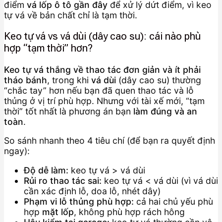
điểm
vá lốp ô tô gần đây
để xử lý dứt điểm, vì keo
tự vá về bản chất chỉ là tạm thời.
Keo tự vá vs vá dùi (dây cao su): cái nào phù
hợp “tạm thời” hơn?
Keo tự vá thắng về thao tác đơn giản và ít phải
tháo bánh
, trong khi
vá dùi
(dây cao su) thường
“chắc tay” hơn nếu bạn đã quen thao tác và lỗ
thủng ở vị trí phù hợp. Nhưng với tài xế mới, “tạm
thời” tốt nhất là phương án bạn
làm đúng và an
toàn
.
So sánh nhanh theo 4 tiêu chí (để bạn ra quyết định
ngay):
Độ dễ làm:
keo tự vá > vá dùi
Rủi ro thao tác sai:
keo tự vá < vá dùi (vì vá dùi
cần xác định lỗ, doa lỗ, nhét dây)
Phạm vi lỗ thủng phù hợp:
cả hai chủ yếu phù
hợp
mặt lốp
, không phù hợp rách hông