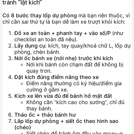
tránh “lật kích”
Có 8 bước thay lốp dự phòng
mà bạn nên thuộc, vì
chỉ cần sai thứ tự là bạn dễ làm xe trượt khỏi kích:
Đỗ xe an toàn + phanh tay + vào số/P
(như
checklist an toàn đã nêu).
Lấy dụng cụ
: kích, tay quay/khoá chữ L, lốp dự
phòng, chèn bánh.
Nới ốc bánh xe (nới nhẹ) trước khi kích
Nới khi bánh còn chạm đất để không bị
quay trơn.
Đặt kích đúng điểm nâng theo xe
Điểm nâng thường có ký hiệu/điểm gia
cường ở gầm xe.
Kích xe lên vừa đủ để bánh hở mặt đất
Không cần “kích cao cho sướng”, chỉ đủ
thay bánh.
Tháo ốc + tháo bánh hư
Lắp lốp dự phòng + siết ốc theo hình sao
(chéo)
Siết chéo để bánh ôm đều vào moay-ơ.