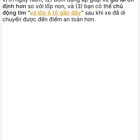
định hơn
so với lốp non, và (3) bạn có thể
chủ
động tìm “
vá lốp ô tô gần đây
”
sau khi xe đã di
chuyển được đến điểm an toàn hơn.