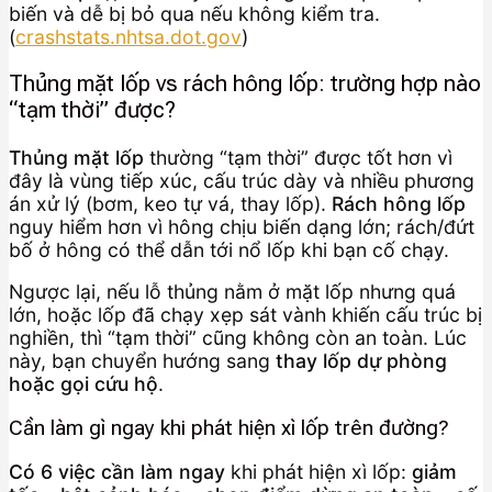
biến và dễ bị bỏ qua nếu không kiểm tra.
(
crashstats.nhtsa.dot.gov
)
Thủng mặt lốp vs rách hông lốp: trường hợp nào
“tạm thời” được?
Thủng mặt lốp
thường “tạm thời” được tốt hơn vì
đây là vùng tiếp xúc, cấu trúc dày và nhiều phương
án xử lý (bơm, keo tự vá, thay lốp).
Rách hông lốp
nguy hiểm hơn vì hông chịu biến dạng lớn; rách/đứt
bố ở hông có thể dẫn tới nổ lốp khi bạn cố chạy.
Ngược lại, nếu lỗ thủng nằm ở mặt lốp nhưng quá
lớn, hoặc lốp đã chạy xẹp sát vành khiến cấu trúc bị
nghiền, thì “tạm thời” cũng không còn an toàn. Lúc
này, bạn chuyển hướng sang
thay lốp dự phòng
hoặc gọi cứu hộ
.
Cần làm gì ngay khi phát hiện xì lốp trên đường?
Có 6 việc cần làm ngay
khi phát hiện xì lốp:
giảm