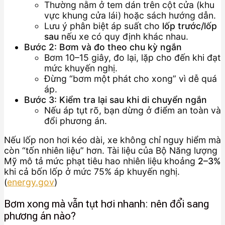
Thường nằm ở tem dán trên cột cửa (khu
vực khung cửa lái) hoặc sách hướng dẫn.
Lưu ý phân biệt áp suất cho
lốp trước/lốp
sau
nếu xe có quy định khác nhau.
Bước 2: Bơm và đo theo chu kỳ ngắn
Bơm 10–15 giây, đo lại, lặp cho đến khi đạt
mức khuyến nghị.
Đừng “bơm một phát cho xong” vì dễ quá
áp.
Bước 3: Kiểm tra lại sau khi di chuyển ngắn
Nếu áp tụt rõ, bạn dừng ở điểm an toàn và
đổi phương án.
Nếu lốp non hơi kéo dài, xe không chỉ nguy hiểm mà
còn “tốn nhiên liệu” hơn. Tài liệu của Bộ Năng lượng
Mỹ mô tả mức phạt tiêu hao nhiên liệu khoảng
2–3%
khi cả bốn lốp ở mức 75% áp khuyến nghị.
(
energy.gov
)
Bơm xong mà vẫn tụt hơi nhanh: nên đổi sang
phương án nào?