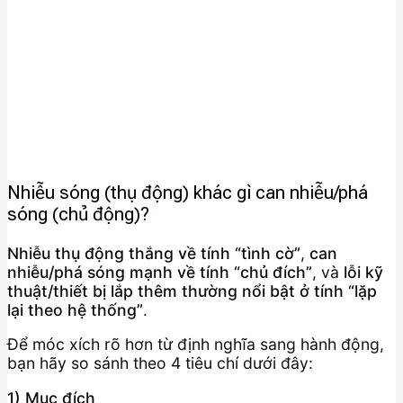
Nhiễu sóng (thụ động) khác gì can nhiễu/phá
sóng (chủ động)?
Nhiễu thụ động thắng về tính “tình cờ”
,
can
nhiễu/phá sóng mạnh về tính “chủ đích”
, và
lỗi kỹ
thuật/thiết bị lắp thêm thường nổi bật ở tính “lặp
lại theo hệ thống”
.
Để móc xích rõ hơn từ định nghĩa sang hành động,
bạn hãy so sánh theo 4 tiêu chí dưới đây:
1) Mục đích