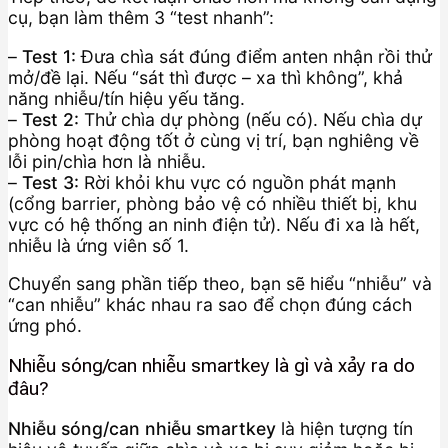
cụ, bạn làm thêm 3 “test nhanh”:
–
Test 1:
Đưa chìa sát đúng điểm anten nhận rồi thử
mở/đề lại. Nếu “sát thì được – xa thì không”, khả
năng nhiễu/tín hiệu yếu tăng.
–
Test 2:
Thử chìa dự phòng (nếu có). Nếu chìa dự
phòng hoạt động tốt ở cùng vị trí, bạn nghiêng về
lỗi pin/chìa hơn là nhiễu.
–
Test 3:
Rời khỏi khu vực có nguồn phát mạnh
(cổng barrier, phòng bảo vệ có nhiều thiết bị, khu
vực có hệ thống an ninh điện tử). Nếu đi xa là hết,
nhiễu là ứng viên số 1.
Chuyển sang phần tiếp theo, bạn sẽ hiểu “nhiễu” và
“can nhiễu” khác nhau ra sao để chọn đúng cách
ứng phó.
Nhiễu sóng/can nhiễu smartkey là gì và xảy ra do
đâu?
Nhiễu sóng/can nhiễu smartkey
là hiện tượng tín