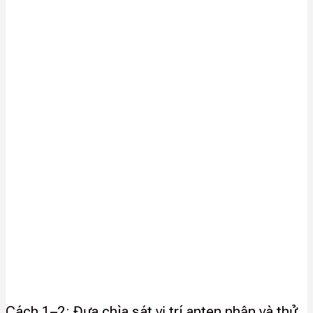
Cách 1–2: Đưa chìa sát vị trí anten nhận và thử