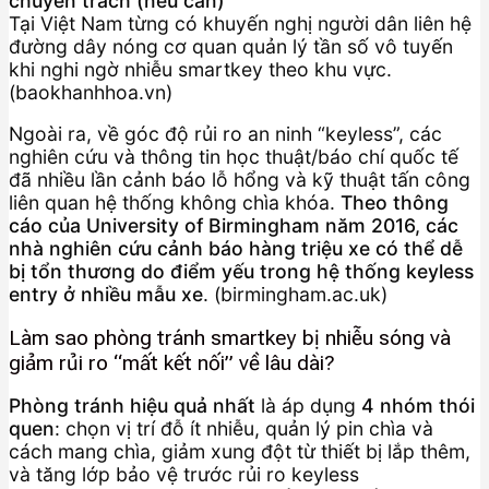
chuyên trách (nếu cần)
Tại Việt Nam từng có khuyến nghị người dân liên hệ
đường dây nóng cơ quan quản lý tần số vô tuyến
khi nghi ngờ nhiễu smartkey theo khu vực.
(baokhanhhoa.vn)
Ngoài ra, về góc độ rủi ro an ninh “keyless”, các
nghiên cứu và thông tin học thuật/báo chí quốc tế
đã nhiều lần cảnh báo lỗ hổng và kỹ thuật tấn công
liên quan hệ thống không chìa khóa.
Theo thông
cáo của University of Birmingham năm 2016, các
nhà nghiên cứu cảnh báo hàng triệu xe có thể dễ
bị tổn thương do điểm yếu trong hệ thống keyless
entry ở nhiều mẫu xe
. (birmingham.ac.uk)
Làm sao phòng tránh smartkey bị nhiễu sóng và
giảm rủi ro “mất kết nối” về lâu dài?
Phòng tránh hiệu quả nhất
là áp dụng
4 nhóm thói
quen
: chọn vị trí đỗ ít nhiễu, quản lý pin chìa và
cách mang chìa, giảm xung đột từ thiết bị lắp thêm,
và tăng lớp bảo vệ trước rủi ro keyless