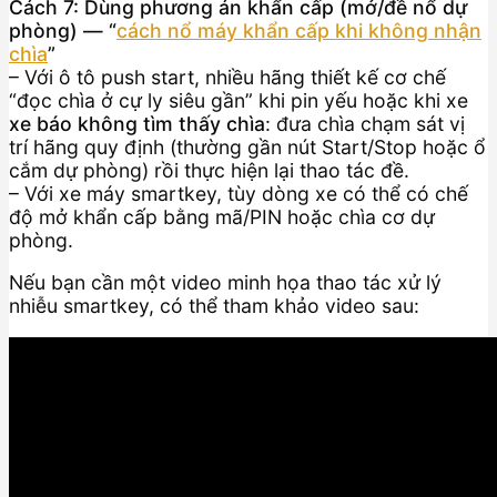
Cách 7: Dùng phương án khẩn cấp (mở/đề nổ dự
phòng) — “
cách nổ máy khẩn cấp khi không nhận
chìa
”
– Với ô tô push start, nhiều hãng thiết kế cơ chế
“đọc chìa ở cự ly siêu gần” khi pin yếu hoặc khi xe
xe báo không tìm thấy chìa
: đưa chìa chạm sát vị
trí hãng quy định (thường gần nút Start/Stop hoặc ổ
cắm dự phòng) rồi thực hiện lại thao tác đề.
– Với xe máy smartkey, tùy dòng xe có thể có chế
độ mở khẩn cấp bằng mã/PIN hoặc chìa cơ dự
phòng.
Nếu bạn cần một video minh họa thao tác xử lý
nhiễu smartkey, có thể tham khảo video sau: