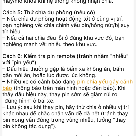
máy/mở khóa khi hệ thống không nhận chìa.
Cách 5: Thử chìa dự phòng (nếu có)
– Nếu chìa dự phòng hoạt động tốt ở cùng vị trí,
bạn nghiêng về: chìa chính yếu pin/hỏng nút/bị suy
tín hiệu.
– Nếu cả hai chìa đều lỗi ở đúng khu vực đó, bạn
nghiêng mạnh về: nhiễu theo khu vực.
Cách 6: Kiểm tra pin remote (tránh nhầm “nhiễu”
với “pin yếu”)
– Dấu hiệu thường gặp là bấm xa không ăn, bấm
gần mới ăn, hoặc lúc được lúc không.
– Nhiều xe có cảnh báo dạng
pin chìa yếu gây cảnh
báo
(thông báo trên màn hình hoặc đèn báo). Khi
thấy dấu hiệu này, thay pin sớm sẽ giảm rủi ro
“đứng hình” ở bãi xe.
– Lưu ý: sau khi thay pin, hãy thử chìa ở nhiều vị trí
khác nhau để chắc chắn vấn đề đã hết (tránh thay
pin xong vẫn đứng trong vùng nhiễu, tưởng “thay
pin không tác dụng”).