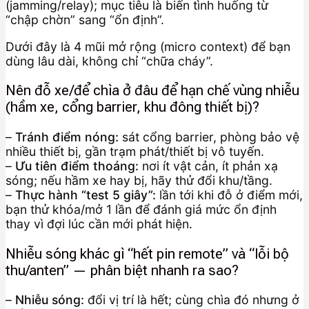
(jamming/relay); mục tiêu là biến tình huống từ
“chập chờn” sang “ổn định”.
Dưới đây là 4 mũi mở rộng (micro context) để bạn
dùng lâu dài, không chỉ “chữa cháy”.
Nên đỗ xe/để chìa ở đâu để hạn chế vùng nhiễu
(hầm xe, cổng barrier, khu đông thiết bị)?
–
Tránh điểm nóng:
sát cổng barrier, phòng bảo vệ
nhiều thiết bị, gần trạm phát/thiết bị vô tuyến.
–
Ưu tiên điểm thoáng:
nơi ít vật cản, ít phản xạ
sóng; nếu hầm xe hay bị, hãy thử đổi khu/tầng.
–
Thực hành “test 5 giây”:
lần tới khi đỗ ở điểm mới,
bạn thử khóa/mở 1 lần để đánh giá mức ổn định
thay vì đợi lúc cần mới phát hiện.
Nhiễu sóng khác gì “hết pin remote” và “lỗi bộ
thu/anten” — phân biệt nhanh ra sao?
–
Nhiễu sóng:
đổi vị trí là hết; cùng chìa đó nhưng ở