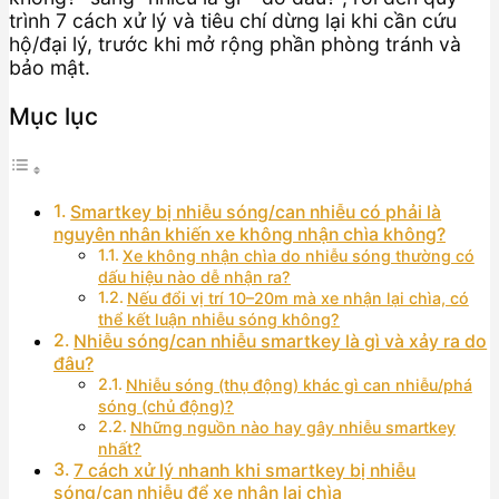
trình 7 cách xử lý và tiêu chí dừng lại khi cần cứu
hộ/đại lý, trước khi mở rộng phần phòng tránh và
bảo mật.
Mục lục
Smartkey bị nhiễu sóng/can nhiễu có phải là
nguyên nhân khiến xe không nhận chìa không?
Xe không nhận chìa do nhiễu sóng thường có
dấu hiệu nào dễ nhận ra?
Nếu đổi vị trí 10–20m mà xe nhận lại chìa, có
thể kết luận nhiễu sóng không?
Nhiễu sóng/can nhiễu smartkey là gì và xảy ra do
đâu?
Nhiễu sóng (thụ động) khác gì can nhiễu/phá
sóng (chủ động)?
Những nguồn nào hay gây nhiễu smartkey
nhất?
7 cách xử lý nhanh khi smartkey bị nhiễu
sóng/can nhiễu để xe nhận lại chìa