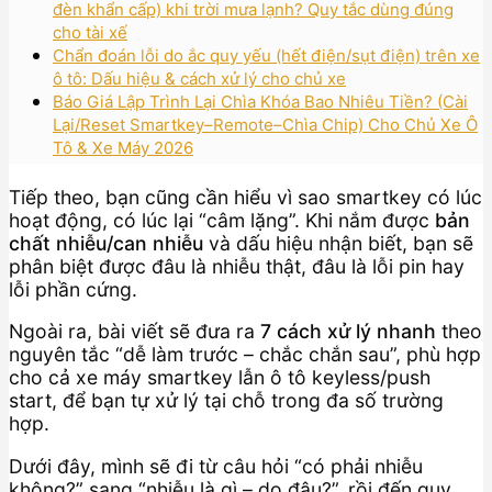
đèn khẩn cấp) khi trời mưa lạnh? Quy tắc dùng đúng
cho tài xế
Chẩn đoán lỗi do ắc quy yếu (hết điện/sụt điện) trên xe
ô tô: Dấu hiệu & cách xử lý cho chủ xe
Báo Giá Lập Trình Lại Chìa Khóa Bao Nhiêu Tiền? (Cài
Lại/Reset Smartkey–Remote–Chìa Chip) Cho Chủ Xe Ô
Tô & Xe Máy 2026
Tiếp theo, bạn cũng cần hiểu vì sao smartkey có lúc
hoạt động, có lúc lại “câm lặng”. Khi nắm được
bản
chất nhiễu/can nhiễu
và dấu hiệu nhận biết, bạn sẽ
phân biệt được đâu là nhiễu thật, đâu là lỗi pin hay
lỗi phần cứng.
Ngoài ra, bài viết sẽ đưa ra
7 cách xử lý nhanh
theo
nguyên tắc “dễ làm trước – chắc chắn sau”, phù hợp
cho cả xe máy smartkey lẫn ô tô keyless/push
start, để bạn tự xử lý tại chỗ trong đa số trường
hợp.
Dưới đây, mình sẽ đi từ câu hỏi “có phải nhiễu
không?” sang “nhiễu là gì – do đâu?”, rồi đến quy