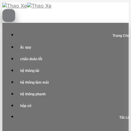
Skip
to
content
Trang Chủ
ắc quy
chẩn đoán lỗi
hệ thống lái
hệ thống làm mát
hệ thống phanh
hộp số
Tất cả