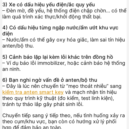
3) Xe có dấu hiệu yếu điện/ắc quy yếu
– Đèn mờ, đề yếu, hệ thống điện chập chờn… có thể
làm quá trình xác thực/khởi động thất bại.
4) Có dấu hiệu từng ngập nước/ẩm ướt khu vực
điện
– Nước/ẩm có thể gây oxy hóa giắc, làm sai tín hiệu
anten/bộ thu.
5) Cảnh báo lặp lại kèm lỗi khác trên đồng hồ
– Ví dụ báo lỗi immobilizer, hoặc cảnh báo hệ thống
an ninh.
6) Bạn nghi ngờ vấn đề ở anten/bộ thu
– Đây là lúc nên chuyển từ “mẹo thoát nhiễu” sang
kiểm tra anten smart key
và mạch nhận tín hiệu
theo quy trình kỹ thuật (đo kiểm, test linh kiện),
tránh tự tháo lắp gây phát sinh lỗi.
Chuyển tiếp sang ý tiếp theo, nếu tình huống xảy ra
theo cụm/khu vực, bạn còn có hướng xử lý phối
hợp để đảm bảo an toàn.