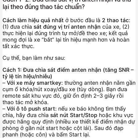
lại theo đúng thao tác chuẩn?
Cách làm hiệu quả nhất
ở bước đầu là
2 thao tác
:
(1) đưa chìa
sát đúng vị trí anten nhận
của xe, (2)
thực hiện lại đúng trình tự mở/đề theo xe; kết quả
mong đợi là xe “bắt” lại tín hiệu mạnh hơn và hoàn
tất xác thực.
Cụ thể, bạn làm như sau:
Cách 1: Đưa chìa sát điểm anten nhận (tăng SNR –
tỷ lệ tín hiệu/nhiễu)
–
Với xe máy smartkey:
thường anten nhận nằm gần
cụm ổ khóa/nút xoay/đầu xe (tùy dòng). Bạn đưa
remote sát khu vực đó, giữ ổn định 2–3 giây rồi
thao tác mở khóa.
–
Với ô tô push start:
nếu xe báo không tìm thấy
chìa, hãy đưa chìa
sát nút Start/Stop
hoặc khu vực
được hãng quy định (nhiều xe thiết kế điểm nhận dự
phòng ở gần nút start hoặc cột lái). Sau đó đạp
phanh (hoặc côn) và bấm Start lại.