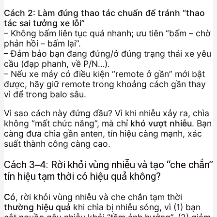
Cách 2: Làm đúng thao tác chuẩn để tránh “thao
tác sai tưởng xe lỗi”
– Không bấm liên tục quá nhanh; ưu tiên “bấm – chờ
phản hồi – bấm lại”.
– Đảm bảo bạn đang đứng/ở đúng trạng thái xe yêu
cầu (đạp phanh, về P/N…).
– Nếu xe máy có điều kiện “remote ở gần” mới bật
được, hãy giữ remote trong khoảng cách gần thay
vì để trong balo sâu.
Vì sao cách này đứng đầu? Vì khi nhiễu xảy ra, chìa
không “mất chức năng”, mà chỉ
khó vượt nhiễu
. Bạn
càng đưa chìa gần anten, tín hiệu càng mạnh, xác
suất thành công càng cao.
Cách 3–4: Rời khỏi vùng nhiễu và tạo “che chắn”
tín hiệu tạm thời có hiệu quả không?
Có
, rời khỏi vùng nhiễu và che chắn tạm thời
thường hiệu quả
khi chìa bị nhiễu sóng, vì (1) bạn