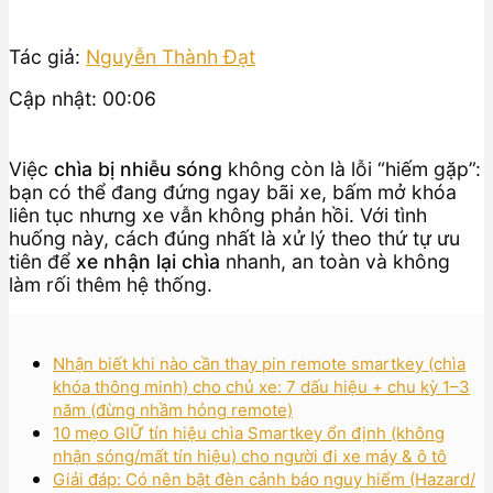
Tác giả:
Nguyễn Thành Đạt
Cập nhật: 00:06
Việc
chìa bị nhiễu sóng
không còn là lỗi “hiếm gặp”:
bạn có thể đang đứng ngay bãi xe, bấm mở khóa
liên tục nhưng xe vẫn không phản hồi. Với tình
huống này, cách đúng nhất là xử lý theo thứ tự ưu
tiên để
xe nhận lại chìa
nhanh, an toàn và không
làm rối thêm hệ thống.
Nhận biết khi nào cần thay pin remote smartkey (chìa
khóa thông minh) cho chủ xe: 7 dấu hiệu + chu kỳ 1–3
năm (đừng nhầm hỏng remote)
10 mẹo GIỮ tín hiệu chìa Smartkey ổn định (không
nhận sóng/mất tín hiệu) cho người đi xe máy & ô tô
Giải đáp: Có nên bật đèn cảnh báo nguy hiểm (Hazard/