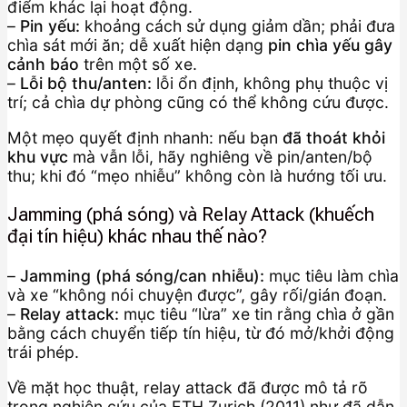
điểm khác lại hoạt động.
–
Pin yếu:
khoảng cách sử dụng giảm dần; phải đưa
chìa sát mới ăn; dễ xuất hiện dạng
pin chìa yếu gây
cảnh báo
trên một số xe.
–
Lỗi bộ thu/anten:
lỗi ổn định, không phụ thuộc vị
trí; cả chìa dự phòng cũng có thể không cứu được.
Một mẹo quyết định nhanh: nếu bạn
đã thoát khỏi
khu vực
mà vẫn lỗi, hãy nghiêng về pin/anten/bộ
thu; khi đó “mẹo nhiễu” không còn là hướng tối ưu.
Jamming (phá sóng) và Relay Attack (khuếch
đại tín hiệu) khác nhau thế nào?
–
Jamming (phá sóng/can nhiễu):
mục tiêu làm chìa
và xe “không nói chuyện được”, gây rối/gián đoạn.
–
Relay attack:
mục tiêu “lừa” xe tin rằng chìa ở gần
bằng cách chuyển tiếp tín hiệu, từ đó mở/khởi động
trái phép.
Về mặt học thuật, relay attack đã được mô tả rõ
trong nghiên cứu của ETH Zurich (2011) như đã dẫn