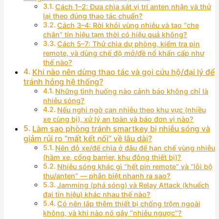
Cách 1–2: Đưa chìa sát vị trí anten nhận và thử
lại theo đúng thao tác chuẩn?
Cách 3–4: Rời khỏi vùng nhiễu và tạo “che
chắn” tín hiệu tạm thời có hiệu quả không?
Cách 5–7: Thử chìa dự phòng, kiểm tra pin
remote, và dùng chế độ mở/đề nổ khẩn cấp như
thế nào?
Khi nào nên dừng thao tác và gọi cứu hộ/đại lý để
tránh hỏng hệ thống?
Những tình huống nào cảnh báo không chỉ là
nhiễu sóng?
Nếu nghi ngờ can nhiễu theo khu vực (nhiều
xe cùng bị), xử lý an toàn và báo đơn vị nào?
Làm sao phòng tránh smartkey bị nhiễu sóng và
giảm rủi ro “mất kết nối” về lâu dài?
Nên đỗ xe/để chìa ở đâu để hạn chế vùng nhiễu
(hầm xe, cổng barrier, khu đông thiết bị)?
Nhiễu sóng khác gì “hết pin remote” và “lỗi bộ
thu/anten” — phân biệt nhanh ra sao?
Jamming (phá sóng) và Relay Attack (khuếch
đại tín hiệu) khác nhau thế nào?
Có nên lắp thêm thiết bị chống trộm ngoài
không, và khi nào nó gây “nhiễu ngược”?