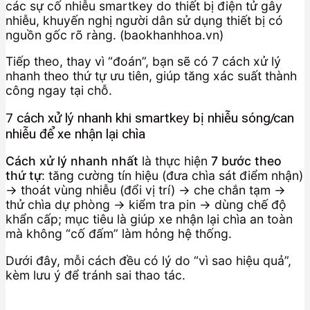
các sự cố nhiễu smartkey do thiết bị điện tử gây
nhiễu, khuyến nghị người dân sử dụng thiết bị có
nguồn gốc rõ ràng. (baokhanhhoa.vn)
Tiếp theo, thay vì “đoán”, bạn sẽ có 7 cách xử lý
nhanh theo thứ tự ưu tiên, giúp tăng xác suất thành
công ngay tại chỗ.
7 cách xử lý nhanh khi smartkey bị nhiễu sóng/can
nhiễu để xe nhận lại chìa
Cách xử lý nhanh nhất
là thực hiện
7 bước theo
thứ tự
: tăng cường tín hiệu (đưa chìa sát điểm nhận)
→ thoát vùng nhiễu (đổi vị trí) → che chắn tạm →
thử chìa dự phòng → kiểm tra pin → dùng chế độ
khẩn cấp; mục tiêu là giúp xe nhận lại chìa an toàn
mà không “cố đấm” làm hỏng hệ thống.
Dưới đây, mỗi cách đều có lý do “vì sao hiệu quả”,
kèm lưu ý để tránh sai thao tác.