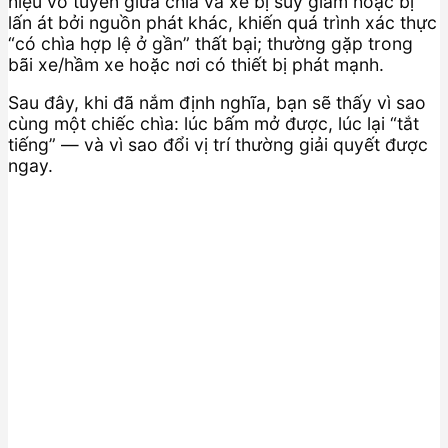
hiệu vô tuyến giữa chìa và xe bị suy giảm hoặc bị
lấn át bởi nguồn phát khác, khiến quá trình xác thực
“có chìa hợp lệ ở gần” thất bại; thường gặp trong
bãi xe/hầm xe hoặc nơi có thiết bị phát mạnh.
Sau đây, khi đã nắm định nghĩa, bạn sẽ thấy vì sao
cùng một chiếc chìa: lúc bấm mở được, lúc lại “tắt
tiếng” — và vì sao đổi vị trí thường giải quyết được
ngay.