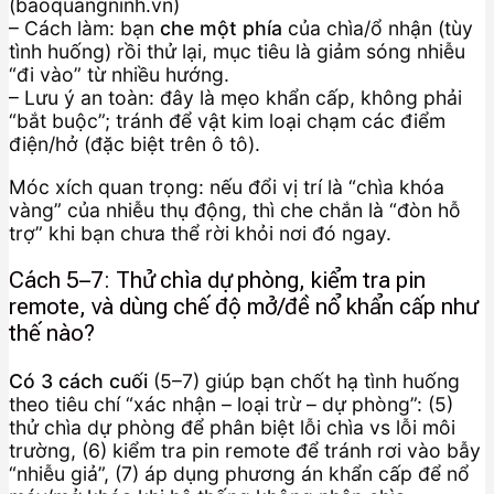
(baoquangninh.vn)
– Cách làm: bạn
che một phía
của chìa/ổ nhận (tùy
tình huống) rồi thử lại, mục tiêu là giảm sóng nhiễu
“đi vào” từ nhiều hướng.
– Lưu ý an toàn: đây là mẹo khẩn cấp, không phải
“bắt buộc”; tránh để vật kim loại chạm các điểm
điện/hở (đặc biệt trên ô tô).
Móc xích quan trọng: nếu đổi vị trí là “chìa khóa
vàng” của nhiễu thụ động, thì che chắn là “đòn hỗ
trợ” khi bạn chưa thể rời khỏi nơi đó ngay.
Cách 5–7: Thử chìa dự phòng, kiểm tra pin
remote, và dùng chế độ mở/đề nổ khẩn cấp như
thế nào?
Có 3 cách cuối
(5–7) giúp bạn chốt hạ tình huống
theo tiêu chí “xác nhận – loại trừ – dự phòng”: (5)
thử chìa dự phòng để phân biệt lỗi chìa vs lỗi môi
trường, (6) kiểm tra pin remote để tránh rơi vào bẫy
“nhiễu giả”, (7) áp dụng phương án khẩn cấp để nổ