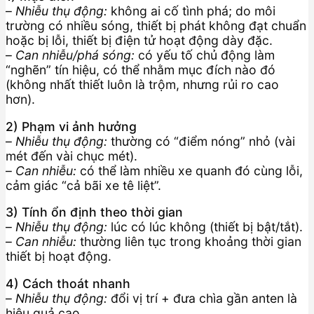
–
Nhiễu thụ động:
không ai cố tình phá; do môi
trường có nhiều sóng, thiết bị phát không đạt chuẩn
hoặc bị lỗi, thiết bị điện tử hoạt động dày đặc.
–
Can nhiễu/phá sóng:
có yếu tố chủ động làm
“nghẽn” tín hiệu, có thể nhằm mục đích nào đó
(không nhất thiết luôn là trộm, nhưng rủi ro cao
hơn).
2) Phạm vi ảnh hưởng
–
Nhiễu thụ động:
thường có “điểm nóng” nhỏ (vài
mét đến vài chục mét).
–
Can nhiễu:
có thể làm nhiều xe quanh đó cùng lỗi,
cảm giác “cả bãi xe tê liệt”.
3) Tính ổn định theo thời gian
–
Nhiễu thụ động:
lúc có lúc không (thiết bị bật/tắt).
–
Can nhiễu:
thường liên tục trong khoảng thời gian
thiết bị hoạt động.
4) Cách thoát nhanh
–
Nhiễu thụ động:
đổi vị trí + đưa chìa gần anten là
hiệu quả cao.