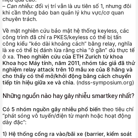
–
Can nhiễu:
đổi vị trí vẫn là ưu tiên số 1, nhưng đôi
khi cần thông báo ban quản lý khu vực/cơ quan
chuyên trách.
Về mặt nghiên cứu bảo mật hệ thống keyless, các
công trình đã chỉ ra PKES/keyless có thể bị tấn
công kiểu “kéo dài khoảng cách” bằng relay, nghĩa
là xe có thể bị đánh lừa rằng chìa “ở gần” dù thực tế
ở xa.
Theo nghiên cứu của ETH Zurich từ khoa
Khoa học Máy tính, năm 2011, nhóm tác giả đã thử
nghiệm relay attack trên 10 mẫu xe của 8 hãng và
cho thấy có thể mở/khởi động bằng cách chuyển
tiếp tín hiệu giữa xe và chìa
. (ndss-symposium.org)
Những nguồn nào hay gây nhiễu smartkey nhất?
Có 5 nhóm nguồn gây nhiễu phổ biến
theo tiêu chí
“phát sóng vô tuyến/điện từ mạnh hoặc hoạt động
dày đặc”:
1) Hệ thống cổng ra vào/bãi xe (barrier, kiểm soát