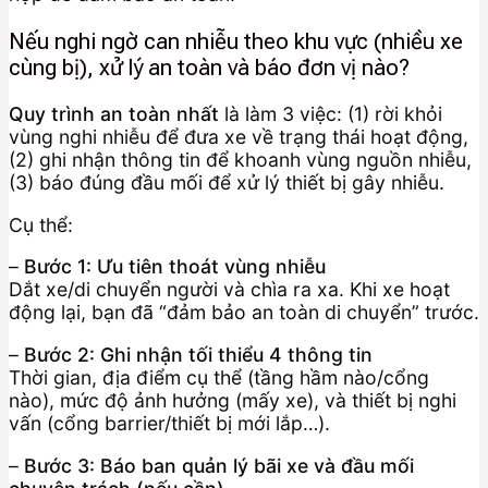
Nếu nghi ngờ can nhiễu theo khu vực (nhiều xe
cùng bị), xử lý an toàn và báo đơn vị nào?
Quy trình an toàn nhất
là làm 3 việc: (1) rời khỏi
vùng nghi nhiễu để đưa xe về trạng thái hoạt động,
(2) ghi nhận thông tin để khoanh vùng nguồn nhiễu,
(3) báo đúng đầu mối để xử lý thiết bị gây nhiễu.
Cụ thể:
–
Bước 1: Ưu tiên thoát vùng nhiễu
Dắt xe/di chuyển người và chìa ra xa. Khi xe hoạt
động lại, bạn đã “đảm bảo an toàn di chuyển” trước.
–
Bước 2: Ghi nhận tối thiểu 4 thông tin
Thời gian, địa điểm cụ thể (tầng hầm nào/cổng
nào), mức độ ảnh hưởng (mấy xe), và thiết bị nghi
vấn (cổng barrier/thiết bị mới lắp…).
–
Bước 3: Báo ban quản lý bãi xe và đầu mối