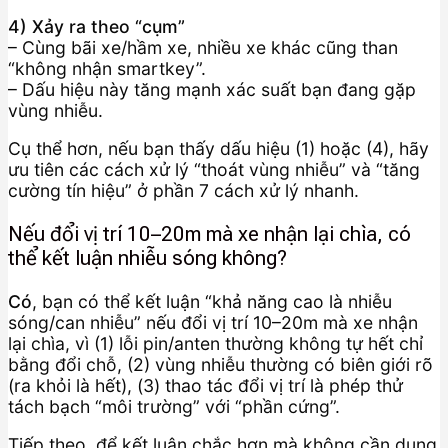
4) Xảy ra theo “cụm”
– Cùng bãi xe/hầm xe, nhiều xe khác cũng than
“không nhận smartkey”.
– Dấu hiệu này tăng mạnh xác suất bạn đang gặp
vùng nhiễu.
Cụ thể hơn, nếu bạn thấy dấu hiệu (1) hoặc (4), hãy
ưu tiên các cách xử lý “thoát vùng nhiễu” và “tăng
cường tín hiệu” ở phần 7 cách xử lý nhanh.
Nếu đổi vị trí 10–20m mà xe nhận lại chìa, có
thể kết luận nhiễu sóng không?
Có
, bạn có thể kết luận “khả năng cao là nhiễu
sóng/can nhiễu” nếu đổi vị trí 10–20m mà xe nhận
lại chìa, vì (1) lỗi pin/anten thường không tự hết chỉ
bằng đổi chỗ, (2) vùng nhiễu thường có biên giới rõ
(ra khỏi là hết), (3) thao tác đổi vị trí là phép thử
tách bạch “môi trường” với “phần cứng”.
Tiếp theo, để kết luận chắc hơn mà không cần dụng