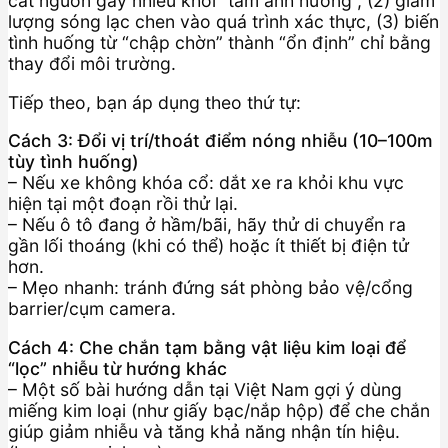
cắt nguồn gây nhiễu khỏi “tầm ảnh hưởng”, (2) giảm
lượng sóng lạc chen vào quá trình xác thực, (3) biến
tình huống từ “chập chờn” thành “ổn định” chỉ bằng
thay đổi môi trường.
Tiếp theo, bạn áp dụng theo thứ tự:
Cách 3: Đổi vị trí/thoát điểm nóng nhiễu (10–100m
tùy tình huống)
– Nếu xe không khóa cổ: dắt xe ra khỏi khu vực
hiện tại một đoạn rồi thử lại.
– Nếu ô tô đang ở hầm/bãi, hãy thử di chuyển ra
gần lối thoáng (khi có thể) hoặc ít thiết bị điện tử
hơn.
– Mẹo nhanh: tránh đứng sát phòng bảo vệ/cổng
barrier/cụm camera.
Cách 4: Che chắn tạm bằng vật liệu kim loại để
“lọc” nhiễu từ hướng khác
– Một số bài hướng dẫn tại Việt Nam gợi ý dùng
miếng kim loại (như giấy bạc/nắp hộp) để che chắn
giúp giảm nhiễu và tăng khả năng nhận tín hiệu.