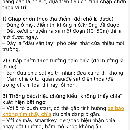
năng cao là nhiễu”, dựa trên tiêu chí
tính chập chờn
theo vị trí
:
1) Chập chờn theo địa điểm (đổi chỗ là được)
– Đứng ở một điểm thì không mở/không đề được.
– Dắt xe/di chuyển ra xa một đoạn (10–50m) thì lại
mở được ngay.
– Đây là “dấu vân tay” phổ biến nhất của nhiễu môi
trường.
2) Chập chờn theo hướng cầm chìa (đổi hướng là
được)
– Bạn đưa chìa sát xe thì nhận; đưa xa ra thì không.
– Cầm chìa ở túi quần sau/để sát điện thoại/để
trong ví kim loại thì hay lỗi hơn.
3) Thông báo/triệu chứng kiểu “không thấy chìa”
xuất hiện bất ngờ
– Với ô tô push start, có thể gặp tình huống
xe báo
không tìm thấy chìa
dù chìa đang ở gần.
– Với xe máy smartkey, đèn/báo hiệu nhận chìa
nháy bất thường, bấm mở khóa không ăn.