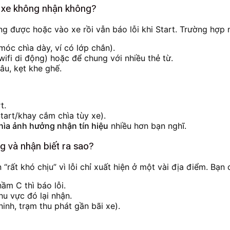
ến xe không nhận không?
g được hoặc vào xe rồi vẫn báo lỗi khi Start. Trường hợp 
 móc chìa dày, ví có lớp chắn).
wifi di động) hoặc để chung với nhiều thẻ từ.
sâu, kẹt khe ghế.
t.
tart/khay cắm chìa tùy xe).
 chìa ảnh hưởng nhận tín hiệu
nhiều hơn bạn nghĩ.
g và nhận biết ra sao?
rất khó chịu” vì lỗi chỉ xuất hiện ở một vài địa điểm. Bạn 
ầm C thì báo lỗi.
u vực đó lại nhận.
ninh, trạm thu phát gần bãi xe).