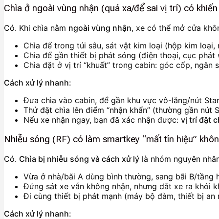
Chìa ở ngoài vùng nhận (quá xa/để sai vị trí) có khi
Có. Khi chìa nằm
ngoài vùng nhận
, xe có thể mở cửa khôn
Chìa để trong túi sâu, sát vật kim loại (hộp kim loại,
Chìa để gần thiết bị phát sóng (điện thoại, cục phát 
Chìa đặt ở vị trí “khuất” trong cabin: góc cốp, ngăn 
Cách xử lý nhanh:
Đưa chìa vào cabin, để gần khu vực vô-lăng/nút Star
Thử đặt chìa lên điểm “nhận khẩn” (thường gần nút S
Nếu xe nhận ngay, bạn đã xác nhận được:
vị trí đặt
Nhiễu sóng (RF) có làm smartkey “mất tín hiệu” khôn
Có.
Chìa bị nhiễu sóng và cách xử lý
là nhóm nguyên nhân “
Vừa ở nhà/bãi A dùng bình thường, sang bãi B/tầng h
Đứng sát xe vẫn không nhận, nhưng dắt xe ra khỏi kh
Đi cùng thiết bị phát mạnh (máy bộ đàm, thiết bị an 
Cách xử lý nhanh: