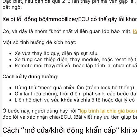
Đặc biệt, nếu bạn đã qua 2–3 lần thay pin mà vẫn gặp lại
bất ngờ.
Xe bị lỗi đồng bộ/immobilizer/ECU có thể gây lỗi kh
Có, và đây là nhóm “khó” nhất vì liên quan lớp bảo mật.
l
Một số tình huống dễ kích hoạt:
Xe vừa thay ắc quy, điện áp sụt sâu.
Xe từng can thiệp điện, thay module, hoặc reset hệ 
Remote mới thay/đổi vỏ, hoặc lập trình lại chưa chuẩ
Cách xử lý đúng hướng:
Dừng thử “mẹo” quá nhiều lần (tránh lock hệ thống).
Ghi lại triệu chứng, thời điểm phát sinh, các bước đã
Liên hệ dịch vụ
sửa khóa và chìa ô tô
hoặc đại lý có t
Ở bước này, người dùng hay hỏi “
lập trình lại chìa giá bao
đọc lỗi và xác nhận chìa/ECU. (Bài viết này ưu tiên giúp bạ
Cách “mở cửa/khởi động khẩn cấp” khi x