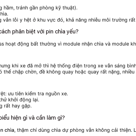
ng hầm, tránh gần phòng kỹ thuật).
hìa.
vẫn lỗi y hệt ở khu vực đó, khả năng nhiễu môi trường rất
ách phân biệt với pin chìa yếu?
ss hoạt động bất thường vì module nhận chìa và module kh
hưng khi xe đã mở thì hệ thống điện trong xe vẫn sáng bìn
có thể chập chờn, đề không quay hoặc quay rất nặng, nhiều
ệt: ưu tiên kiểm tra nguồn xe.
thử khởi động lại.
g rất hay gặp.
iểu hiện gì và cần làm gì?
in chìa
, thậm chí dùng chìa dự phòng vẫn không cải thiện. 