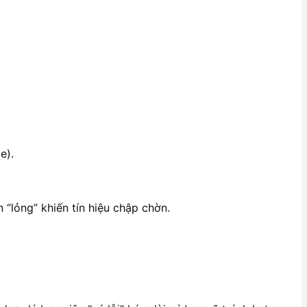
e).
“lỏng” khiến tín hiệu chập chờn.