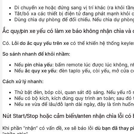
Di chuyển xe hoặc đứng sang vị trí khác (ra khỏi tầ
Tắt/bỏ xa các thiết bị điện tử đang phát mạnh khỏi c
Dùng chìa dự phòng để đối chiếu. Nếu chìa dự phòng 
Ắc quy/pin xe yếu có làm xe báo không nhận chìa và c
Có.
Lỗi do ắc quy yếu trên xe
có thể khiến hệ thống keyle
So sánh nhanh để khỏi nhầm:
Nếu
pin chìa yếu
: bấm remote lúc được lúc không, n
Nếu
ắc quy xe yếu
: đèn taplo yếu, còi yếu, mở cửa 
Cách xử lý nhanh:
Thử bật đèn, bóp còi, quan sát độ sáng. Nếu yếu rõ r
Nếu có bộ kích, kích đúng quy trình an toàn; sau đó 
Nếu xe vừa để lâu/đỗ lạnh dài ngày, đây là tình huốn
Nút Start/Stop hoặc cảm biến/anten nhận chìa lỗi có b
Khi phần “nhận” có vấn đề, xe sẽ báo lỗi
dù bạn đã thay p
“phần chìa”.