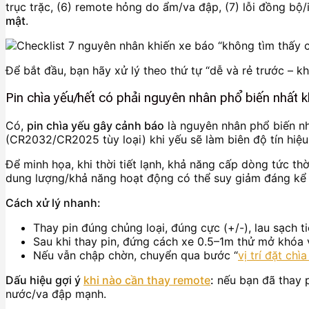
trục trặc, (6) remote hỏng do ẩm/va đập, (7) lỗi đồng bộ/
mật
.
Để bắt đầu, bạn hãy xử lý theo thứ tự “dễ và rẻ trước – kh
Pin chìa yếu/hết có phải nguyên nhân phổ biến nhất k
Có,
pin chìa yếu gây cảnh báo
là nguyên nhân phổ biến nhấ
(CR2032/CR2025 tùy loại) khi yếu sẽ làm biên độ tín hiệu
Để minh họa, khi thời tiết lạnh, khả năng cấp dòng tức th
dung lượng/khả năng hoạt động có thể suy giảm đáng kể 
Cách xử lý nhanh:
Thay pin đúng chủng loại, đúng cực (+/-), lau sạch 
Sau khi thay pin, đứng cách xe 0.5–1m thử mở khóa v
Nếu vẫn chập chờn, chuyển qua bước “
vị trí đặt chì
Dấu hiệu gợi ý
khi nào cần thay remote
:
nếu bạn đã thay p
nước/va đập mạnh.