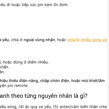
 yếu đi hoặc tiếp xúc pin kém ổn định.
a yếu
, chìa ở
ngoài vùng nhận
, hoặc
chìa bị nhiễu sóng và
ại, hoặc đứng ở điểm nhiễu.
khẩn.
ần.
hiệu thiếu điện nặng, chập chờn điện, hoặc mùi khét/ẩm
yện pin remote.
anh theo từng nguyên nhân là gì?
hiễu sóng, (4) ắc quy xe yếu, (5) anten/cảm biến nhận chìa