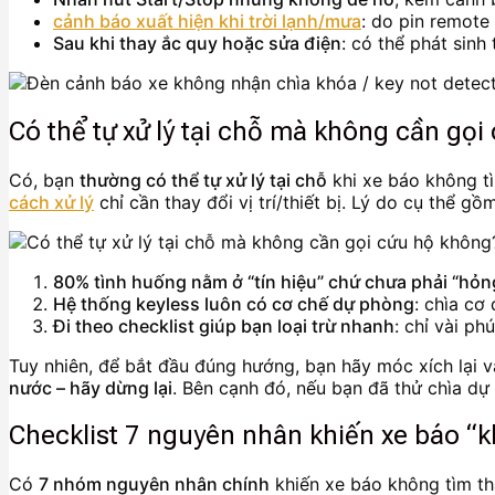
cảnh báo xuất hiện khi trời lạnh/mưa
: do pin remote
Sau khi thay ắc quy hoặc sửa điện
: có thể phát sinh
Có thể tự xử lý tại chỗ mà không cần gọ
Có, bạn
thường có thể tự xử lý tại chỗ
khi xe báo không tì
cách xử lý
chỉ cần thay đổi vị trí/thiết bị. Lý do cụ thể gồm
80% tình huống nằm ở “tín hiệu” chứ chưa phải “hỏ
Hệ thống keyless luôn có cơ chế dự phòng
: chìa cơ
Đi theo checklist giúp bạn loại trừ nhanh
: chỉ vài ph
Tuy nhiên, để bắt đầu đúng hướng, bạn hãy móc xích lại v
nước – hãy dừng lại
. Bên cạnh đó, nếu bạn đã thử chìa dự
Checklist 7 nguyên nhân khiến xe báo “k
Có
7 nhóm nguyên nhân chính
khiến xe báo không tìm thấ