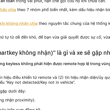
 an toàn
trong vài phút, hạn chế gọi cứu hộ khi chưa cần.
hấy chìa
theo 7 nhóm phổ biến nhất, kèm dấu hiệu nhận bi
khi không nhận chìa
theo nguyên tắc chung của hệ thống ke
ứ tự từ dễ đến khó, để bạn vừa giải quyết được sự cố, vừa
martkey không nhận)” là gì và xe sẽ gặp 
ống keyless không phát hiện được remote hợp lệ trong vùng
 tín hiệu điều khiển từ remote và (2) tín hiệu nhận diện/ủy 
iểu “Key not detected/Key not in vehicle”.
 gặp dưới đây:
g nhận proximity).
.
báo trên cụm đồng hồ.