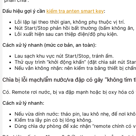
Dấu hiệu gợi ý cần
kiểm tra anten smart key
:
Lỗi lặp lại theo thời gian, không phụ thuộc vị trí.
Nút Start/Stop phản hồi bất thường (bấm không ăn, 
Lỗi xuất hiện sau can thiệp điện/độ phụ kiện.
Cách xử lý nhanh (mức cơ bản, an toàn):
Lau sạch khu vực nút Start/Stop, tránh ẩm.
Thử quy trình “khởi động khẩn” (đặt chìa sát nút St
Nếu vẫn không nhận: nên kiểm tra bằng thiết bị chẩn
Chìa bị lỗi mạch/ẩm nước/va đập có gây “không tìm 
Có. Remote rơi nước, bị va đập mạnh hoặc bị oxy hóa có t
Cách xử lý nhanh:
Nếu vừa dính nước: tháo pin, lau khô nhẹ, để nơi khô
Kiểm tra lẫy pin có bị lỏng không.
Dùng chìa dự phòng để xác nhận “remote chính có v