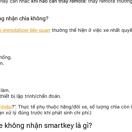
, hãy cân nhắc
khi nào cần thay remote
: thay remote thường 
ông nhận chìa không?
ỗi immobilizer liên quan
thường thể hiện ở việc xe nhất quyế
thống.
n.
 làm.
hiết bị lập trình/chẩn đoán.
 nhiêu
?”. Thực tế phụ thuộc hãng/đời xe, số lượng chìa còn l
n xử lý đúng trước khi phát sinh chi phí.)
e không nhận smartkey là gì?