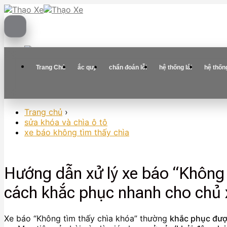
Skip
to
content
Trang Chủ
ắc quy
chẩn đoán lỗi
hệ thống lái
hệ thốn
Trang chủ
›
sửa khóa và chìa ô tô
xe báo không tìm thấy chìa
Hướng dẫn xử lý xe báo “Không 
cách khắc phục nhanh cho chủ 
Xe báo “Không tìm thấy chìa khóa” thường
khắc phục đượ