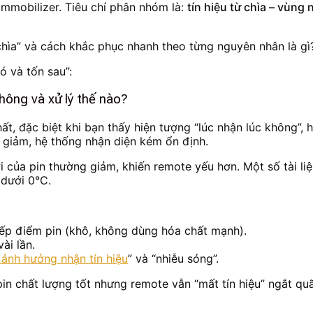
immobilizer. Tiêu chí phân nhóm là:
tín hiệu từ chìa – vùn
ó và tốn sau”:
hông và xử lý thế nào?
t, đặc biệt khi bạn thấy hiện tượng “lúc nhận lúc không”, 
 giảm, hệ thống nhận diện kém ổn định.
ời của pin thường giảm, khiến remote yếu hơn. Một số tài li
dưới 0°C.
tiếp điểm pin (khô, không dùng hóa chất mạnh).
ài lần.
a ảnh hưởng nhận tín hiệu
” và “nhiễu sóng”.
in chất lượng tốt nhưng remote vẫn “mất tín hiệu” ngắt qu