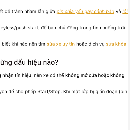
ết để tránh nhầm lẫn giữa
pin chìa yếu gây cảnh báo
và
lỗi
yless/push start, để bạn chủ động trong tình huống trời
 biết khi nào nên tìm
sửa xe uy tín
hoặc dịch vụ
sửa khóa
những dấu hiệu nào?
 nhận tín hiệu
, nên xe có thể
không mở cửa hoặc không
quyền để cho phép Start/Stop. Khi một lớp bị gián đoạn (pin