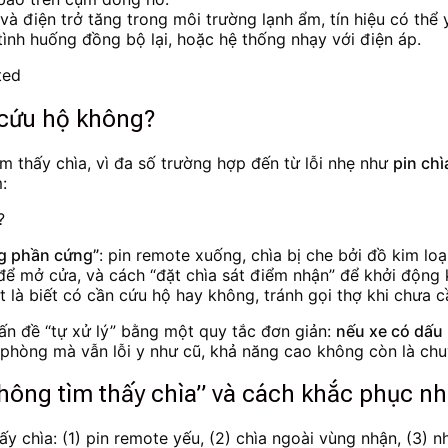
 và điện trở tăng trong môi trường lạnh ẩm, tín hiệu có thể
 tình huống đồng bộ lại, hoặc hệ thống nhạy với điện áp.
i cứu hộ không?
m thấy chìa, vì đa số trường hợp đến từ lỗi nhẹ như
pin chì
:
ng phần cứng”
: pin remote xuống, chìa bị che bởi đồ kim lo
 để mở cửa, và cách “đặt chìa sát điểm nhận” để khởi động 
út là biết có cần cứu hộ hay không, tránh gọi thợ khi chưa c
ấn đề “tự xử lý” bằng một quy tắc đơn giản:
nếu xe có dấu 
 phòng mà vẫn lỗi y như cũ, khả năng cao không còn là chu
hông tìm thấy chìa” và cách khắc phục nh
y chìa: (1) pin remote yếu, (2) chìa ngoài vùng nhận, (3) n