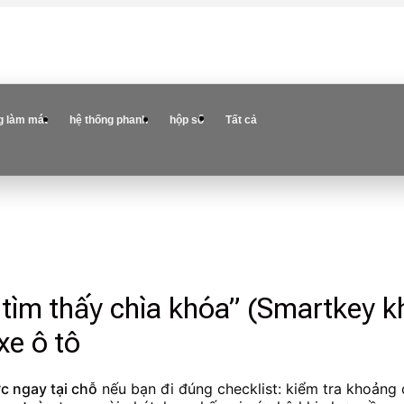
g làm mát
hệ thống phanh
hộp số
Tất cả
tìm thấy chìa khóa” (Smartkey 
xe ô tô
c ngay tại chỗ
nếu bạn đi đúng checklist: kiểm tra khoảng c