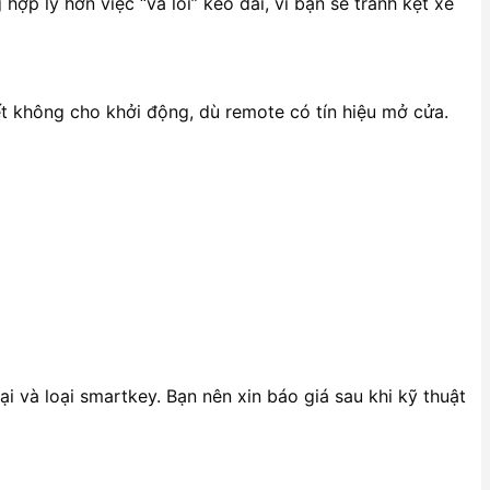
hợp lý hơn việc “vá lỗi” kéo dài, vì bạn sẽ tránh kẹt xe
t không cho khởi động, dù remote có tín hiệu mở cửa.
ại và loại smartkey. Bạn nên xin báo giá sau khi kỹ thuật