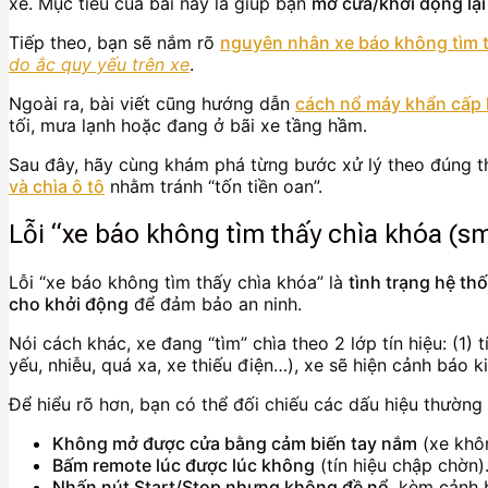
xe. Mục tiêu của bài này là giúp bạn
mở cửa/khởi động lại
Tiếp theo, bạn sẽ nắm rõ
nguyên nhân xe báo không tìm t
do ắc quy yếu trên xe
.
Ngoài ra, bài viết cũng hướng dẫn
cách nổ máy khẩn cấp 
tối, mưa lạnh hoặc đang ở bãi xe tầng hầm.
Sau đây, hãy cùng khám phá từng bước xử lý theo đúng th
và chìa ô tô
nhằm tránh “tốn tiền oan”.
Lỗi “xe báo không tìm thấy chìa khóa (s
Lỗi “xe báo không tìm thấy chìa khóa” là
tình trạng hệ th
cho khởi động
để đảm bảo an ninh.
Nói cách khác, xe đang “tìm” chìa theo 2 lớp tín hiệu: (1)
yếu, nhiễu, quá xa, xe thiếu điện…), xe sẽ hiện cảnh báo k
Để hiểu rõ hơn, bạn có thể đối chiếu các dấu hiệu thường
Không mở được cửa bằng cảm biến tay nắm
(xe khôn
Bấm remote lúc được lúc không
(tín hiệu chập chờn)
Nhấn nút Start/Stop nhưng không đề nổ
, kèm cảnh 