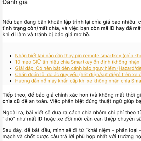
Đánh giá
Nếu bạn đang băn khoăn
lập trình lại chìa giá bao nhiêu
, 
tình trạng còn/mất chìa
, và việc bạn
còn mã ID hay đã mất
khi đi làm và tránh bị báo giá mơ hồ.
Nhận biết khi nào cần thay pin remote smartkey (chìa k
10 mẹo GIỮ tín hiệu chìa Smartkey ổn định (không nhận s
Giải đáp: Có nên bật đèn cảnh báo nguy hiểm (Hazard/đèn
Chẩn đoán lỗi do ắc quy yếu (hết điện/sụt điện) trên xe 
Hướng dẫn nổ máy khẩn cấp khi xe không nhận chìa Smar
Tiếp theo, để báo giá chính xác hơn (và không mất thời gi
chìa cũ
để an toàn. Việc phân biệt đúng thuật ngữ giúp bạ
Ngoài ra, bài viết sẽ đưa ra cách chia nhóm chi phí theo 
“khó” như
mất ID
hoặc xe đời mới cần can thiệp chuyên sâ
Sau đây, để bắt đầu, mình sẽ đi từ “khái niệm – phân loại
mạch và chốt được câu trả lời phù hợp nhất với trường h