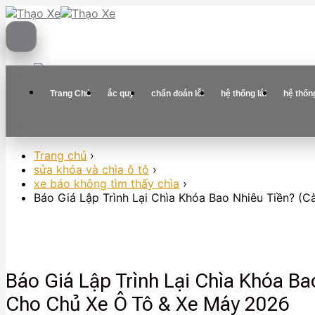
Skip
to
content
Trang Chủ
ắc quy
chẩn đoán lỗi
hệ thống lái
hệ thốn
Trang chủ
›
sửa khóa và chìa ô tô
›
xe báo không tìm thấy chìa
›
Báo Giá Lập Trình Lại Chìa Khóa Bao Nhiêu Tiền? (
Báo Giá Lập Trình Lại Chìa Khóa B
Cho Chủ Xe Ô Tô & Xe Máy 2026