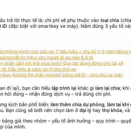
câu trả lời thực tế là: chi phí sẽ phụ thuộc vào
loại chìa
(chìa
 ID
(đặc biệt với smartkey xe máy). Nắm đúng 3 yếu tố này
hóa thông minh) cho chủ xe: 7 dấu hiệu + chu kỳ 1–3 năm (đừng
óng/mất tín hiệu) cho người đi xe máy & ô tô
 khẩn cấp) khi trời mưa lạnh? Quy tắc dùng đúng cho tài xế
ô tô: Dấu hiệu & cách xử lý cho chủ xe
tkey (không tìm thấy remote) bằng mã ID – cho chủ xe máy
an đi lại), bạn cần hiểu
lập trình lại
khác gì
làm lại chìa
; khi
n hỏi đúng – nhận đúng dịch vụ – trả đúng chi phí.
từng kịch bản phổ biến:
làm thêm chìa dự phòng
,
làm lại khi
u. Bạn cũng sẽ biết nên chọn làm ở
đại lý
hay
thợ khóa
, và
 – bảng giá theo nhóm – yếu tố ảnh hưởng – quy trình – quy
ợp của mình.