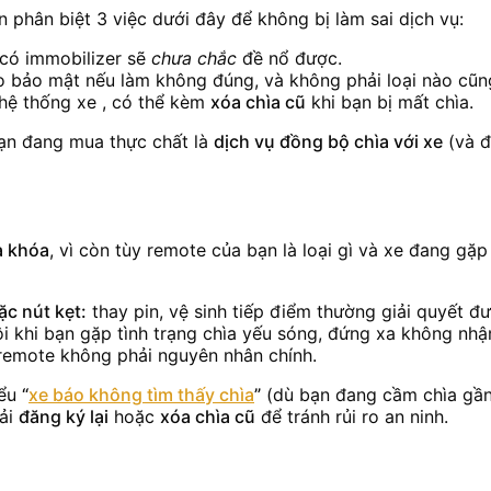
n phân biệt 3 việc dưới đây để không bị làm sai dịch vụ:
 có immobilizer sẽ
chưa chắc
đề nổ được.
i ro bảo mật nếu làm không đúng, và không phải loại nào cũ
hệ thống xe , có thể kèm
xóa chìa cũ
khi bạn bị mất chìa.
u bạn đang mua thực chất là
dịch vụ đồng bộ chìa với xe
(và đ
a khóa
, vì còn tùy remote của bạn là loại gì và xe đang gặp
c nút kẹt:
thay pin, vệ sinh tiếp điểm thường giải quyết đư
i khi bạn gặp tình trạng chìa yếu sóng, đứng xa không nhận
emote không phải nguyên nhân chính.
iểu
“
xe báo không tìm thấy chìa
”
(dù bạn đang cầm chìa gần 
hải
đăng ký lại
hoặc
xóa chìa cũ
để tránh rủi ro an ninh.