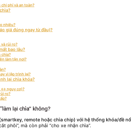
 chi phí và an toàn?
 chìa?
ao nhiêu?
áo giá đúng ngay từ đầu)?
 và rủi ro?
 mất bao lâu?
h chìa?
ên làm tận nơi?
oàn?
vì lập trình lại?
ình lại chìa khóa?
àn ↔ nguy cơ)?
ủi ro?
hấp?
g “làm lại chìa” không?
a (smartkey, remote hoặc chìa chip) với hệ thống khóa/đề n
ắt phôi”, mà còn phải “cho xe nhận chìa”.