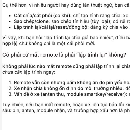
Cụ thể hơn, vì nhiều người hay dùng lẫn thuật ngữ, bạn cầ
Cắt chìa/cắt phôi (cơ khí):
chỉ tạo hình răng chìa; xe
Sao chép/clone:
sao chép tín hiệu (tùy loại); có rủ
Lập trình lại/cài lại/reset/đồng bộ:
đăng ký chìa vào 
Vì vậy, khi bạn hỏi “lập trình lại chìa giá bao nhiêu”, điề
hợp lệ
) chứ không chỉ là một cái phôi mới.
Có phải cứ mất remote là phải “lập trình lại” không?
Không phải lúc nào mất remote cũng phải lập trình lại chì
chưa cần
lập trình ngay:
Remote vẫn còn nhưng bấm không ăn do pin yếu hoặ
Xe nhận chìa không ổn định do môi trường nhiễu:
đô
Vấn đề ở xe (anten thu, module smartkey/receiver):
r
Tuy nhiên, nếu bạn
mất remote
, hoặc xe liên tục báo lỗi k
sâu: pin, anten, module nhận, và trường hợp xấu hơn là p