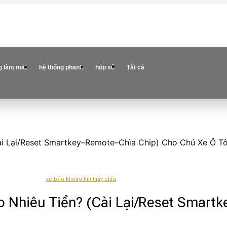
g làm mát
hệ thống phanh
hộp số
Tất cả
Cài Lại/Reset Smartkey–Remote–Chìa Chip) Cho Chủ Xe Ô 
xe báo không tìm thấy chìa
ao Nhiêu Tiền? (Cài Lại/Reset Smart