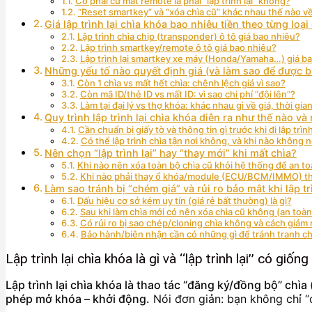
Có phải cứ mất remote là phải “lập trình lại” không?
“Reset smartkey” và “xóa chìa cũ” khác nhau thế nào về
Giá lập trình lại chìa khóa bao nhiêu tiền theo từng loại
Lập trình chìa chip (transponder) ô tô giá bao nhiêu?
Lập trình smartkey/remote ô tô giá bao nhiêu?
Lập trình lại smartkey xe máy (Honda/Yamaha…) giá b
Những yếu tố nào quyết định giá (và làm sao để được b
Còn 1 chìa vs mất hết chìa: chênh lệch giá vì sao?
Còn mã ID/thẻ ID vs mất ID: vì sao chi phí “đội lên”?
Làm tại đại lý vs thợ khóa: khác nhau gì về giá, thời gian
Quy trình lập trình lại chìa khóa diễn ra như thế nào và
Cần chuẩn bị giấy tờ và thông tin gì trước khi đi lập trìn
Có thể lập trình chìa tận nơi không, và khi nào không n
Nên chọn “lập trình lại” hay “thay mới” khi mất chìa?
Khi nào nên xóa toàn bộ chìa cũ khỏi hệ thống để an t
Khi nào phải thay ổ khóa/module (ECU/BCM/IMMO) thay 
Làm sao tránh bị “chém giá” và rủi ro bảo mật khi lập tr
Dấu hiệu cơ sở kém uy tín (giá rẻ bất thường) là gì?
Sau khi làm chìa mới có nên xóa chìa cũ không (an to
Có rủi ro bị sao chép/cloning chìa không và cách giảm r
Bảo hành/biên nhận cần có những gì để tránh tranh c
Lập trình lại chìa khóa là gì và “lập trình lại” có giốn
Lập trình lại chìa khóa là thao tác “đăng ký/đồng bộ” chì
phép mở khóa – khởi động.
Nói đơn giản: bạn không chỉ “c