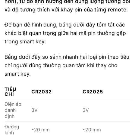
hơn), từ đó ảnh hưởng đến dung lượng tương đối
và độ tương thích với khay pin của từng remote.
Để bạn dễ hình dung, bảng dưới đây tóm tắt các
khác biệt quan trọng giữa hai mã pin thường gặp
trong smart key:
Bảng dưới đây so sánh nhanh hai loại pin theo tiêu
chí người dùng thường quan tâm khi thay cho
smart key.
TIÊU
CR2032
CR2025
CHÍ
Điện áp
danh
3V
3V
định
Đường
~20 mm
~20 mm
kính