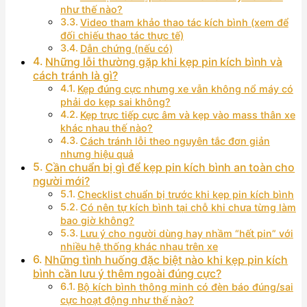
như thế nào?
Video tham khảo thao tác kích bình (xem để
đối chiếu thao tác thực tế)
Dẫn chứng (nếu có)
Những lỗi thường gặp khi kẹp pin kích bình và
cách tránh là gì?
Kẹp đúng cực nhưng xe vẫn không nổ máy có
phải do kẹp sai không?
Kẹp trực tiếp cực âm và kẹp vào mass thân xe
khác nhau thế nào?
Cách tránh lỗi theo nguyên tắc đơn giản
nhưng hiệu quả
Cần chuẩn bị gì để kẹp pin kích bình an toàn cho
người mới?
Checklist chuẩn bị trước khi kẹp pin kích bình
Có nên tự kích bình tại chỗ khi chưa từng làm
bao giờ không?
Lưu ý cho người dùng hay nhầm “hết pin” với
nhiều hệ thống khác nhau trên xe
Những tình huống đặc biệt nào khi kẹp pin kích
bình cần lưu ý thêm ngoài đúng cực?
Bộ kích bình thông minh có đèn báo đúng/sai
cực hoạt động như thế nào?