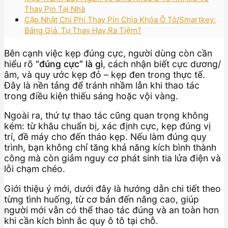
Thay Pin Tại Nhà
Cập Nhật Chi Phí Thay Pin Chìa Khóa Ô Tô/Smartkey:
Bảng Giá, Tự Thay Hay Ra Tiệm?
Bên cạnh việc kẹp đúng cực, người dùng còn cần
hiểu rõ
“đúng cực” là gì
, cách nhận biết cực dương/
âm, và quy ước kẹp đỏ – kẹp đen trong thực tế.
Đây là nền tảng để tránh nhầm lẫn khi thao tác
trong điều kiện thiếu sáng hoặc vội vàng.
Ngoài ra, thứ tự thao tác cũng quan trọng không
kém: từ khâu chuẩn bị, xác định cực, kẹp đúng vị
trí, đề máy cho đến tháo kẹp. Nếu làm đúng quy
trình, bạn không chỉ tăng khả năng kích bình thành
công mà còn giảm nguy cơ phát sinh tia lửa điện và
lỗi chạm chéo.
Giới thiệu ý mới, dưới đây là hướng dẫn chi tiết theo
từng tình huống, từ cơ bản đến nâng cao, giúp
người mới vẫn có thể thao tác đúng và an toàn hơn
khi cần kích bình ắc quy ô tô tại chỗ.