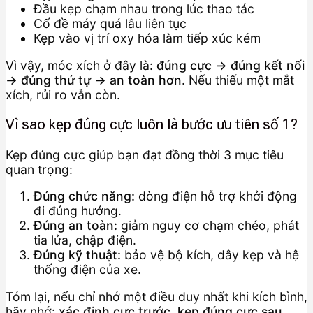
Đầu kẹp chạm nhau trong lúc thao tác
Cố đề máy quá lâu liên tục
Kẹp vào vị trí oxy hóa làm tiếp xúc kém
Vì vậy, móc xích ở đây là:
đúng cực → đúng kết nối
→ đúng thứ tự → an toàn hơn
. Nếu thiếu một mắt
xích, rủi ro vẫn còn.
Vì sao kẹp đúng cực luôn là bước ưu tiên số 1?
Kẹp đúng cực giúp bạn đạt đồng thời 3 mục tiêu
quan trọng:
Đúng chức năng:
dòng điện hỗ trợ khởi động
đi đúng hướng.
Đúng an toàn:
giảm nguy cơ chạm chéo, phát
tia lửa, chập điện.
Đúng kỹ thuật:
bảo vệ bộ kích, dây kẹp và hệ
thống điện của xe.
Tóm lại, nếu chỉ nhớ một điều duy nhất khi kích bình,
hãy nhớ:
xác định cực trước, kẹp đúng cực sau
.