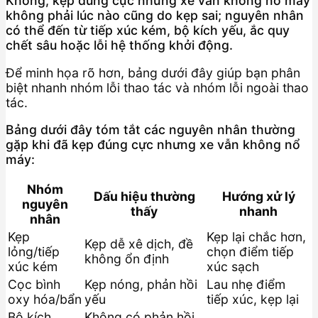
Không, kẹp đúng cực nhưng xe vẫn không nổ máy
không phải lúc nào cũng do kẹp sai; nguyên nhân
có thể đến từ tiếp xúc kém, bộ kích yếu, ắc quy
chết sâu hoặc lỗi hệ thống khởi động.
Để minh họa rõ hơn, bảng dưới đây giúp bạn phân
biệt nhanh nhóm lỗi thao tác và nhóm lỗi ngoài thao
tác.
Bảng dưới đây tóm tắt các nguyên nhân thường
gặp khi đã kẹp đúng cực nhưng xe vẫn không nổ
máy:
Nhóm
Dấu hiệu thường
Hướng xử lý
nguyên
thấy
nhanh
nhân
Kẹp
Kẹp lại chắc hơn,
Kẹp dễ xê dịch, đề
lỏng/tiếp
chọn điểm tiếp
không ổn định
xúc kém
xúc sạch
Cọc bình
Kẹp nóng, phản hồi
Lau nhẹ điểm
oxy hóa/bẩn
yếu
tiếp xúc, kẹp lại
Bộ kích
Không có phản hồi