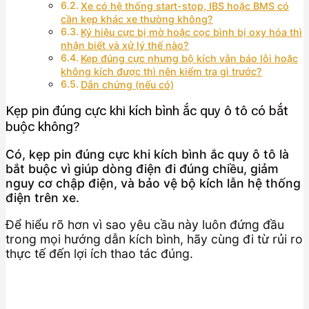
Xe có hệ thống start-stop, IBS hoặc BMS có
cần kẹp khác xe thường không?
Ký hiệu cực bị mờ hoặc cọc bình bị oxy hóa thì
nhận biết và xử lý thế nào?
Kẹp đúng cực nhưng bộ kích vẫn báo lỗi hoặc
không kích được thì nên kiểm tra gì trước?
Dẫn chứng (nếu có)
Kẹp pin đúng cực khi kích bình ắc quy ô tô có bắt
buộc không?
Có, kẹp pin đúng cực khi kích bình ắc quy ô tô là
bắt buộc vì giúp dòng điện đi đúng chiều, giảm
nguy cơ chập điện, và bảo vệ bộ kích lẫn hệ thống
điện trên xe.
Để hiểu rõ hơn vì sao yêu cầu này luôn đứng đầu
trong mọi hướng dẫn kích bình, hãy cùng đi từ rủi ro
thực tế đến lợi ích thao tác đúng.