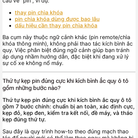
cầu về “pin”, ví dụ:
thay pin chìa khóa
pin chìa khóa dùng được bao lâu
dấu hiệu cần thay pin chìa khóa
Ba cụm này thuộc ngữ cảnh khác (pin remote/chìa
khóa thông minh), không phải thao tác kích bình ắc
quy. Việc phân biệt đúng ngữ cảnh giúp bạn tránh
áp dụng nhầm hướng dẫn, đặc biệt khi đang xử lý
sự cố xe không nổ máy.
Thứ tự kẹp pin đúng cực khi kích bình ắc quy ô tô
gồm những bước nào?
Thứ tự kẹp pin đúng cực khi kích bình ắc quy ô tô
gồm 7 bước chính: chuẩn bị an toàn, xác định cực,
kẹp đỏ, kẹp đen, kiểm tra kết nối, đề máy, và tháo
kẹp đúng thứ tự.
Sau đây là quy trình how-to theo đúng mạch thao
tác để người mới có thể làm theo ngay mà không bị