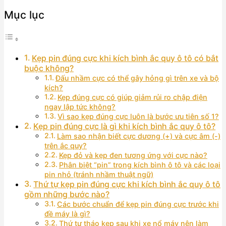
Mục lục
Kẹp pin đúng cực khi kích bình ắc quy ô tô có bắt
buộc không?
Đấu nhầm cực có thể gây hỏng gì trên xe và bộ
kích?
Kẹp đúng cực có giúp giảm rủi ro chập điện
ngay lập tức không?
Vì sao kẹp đúng cực luôn là bước ưu tiên số 1?
Kẹp pin đúng cực là gì khi kích bình ắc quy ô tô?
Làm sao nhận biết cực dương (+) và cực âm (-)
trên ắc quy?
Kẹp đỏ và kẹp đen tương ứng với cực nào?
Phân biệt “pin” trong kích bình ô tô và các loại
pin nhỏ (tránh nhầm thuật ngữ)
Thứ tự kẹp pin đúng cực khi kích bình ắc quy ô tô
gồm những bước nào?
Các bước chuẩn để kẹp pin đúng cực trước khi
đề máy là gì?
Thứ tự tháo kẹp sau khi xe nổ máy nên làm