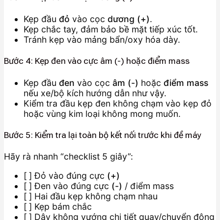
Kẹp đầu
đỏ
vào cọc
dương (+)
.
Kẹp chắc tay, đảm bảo bề mặt tiếp xúc tốt.
Tránh kẹp vào mảng bẩn/oxy hóa dày.
Bước 4: Kẹp đen vào cực âm (-) hoặc điểm mass
Kẹp đầu
đen
vào cọc
âm (-)
hoặc
điểm mass
nếu xe/bộ kích hướng dẫn như vậy.
Kiểm tra đầu kẹp đen không chạm vào kẹp đỏ
hoặc vùng kim loại không mong muốn.
Bước 5: Kiểm tra lại toàn bộ kết nối trước khi đề máy
Hãy rà nhanh “checklist 5 giây”:
[ ] Đỏ vào đúng cực
(+)
[ ] Đen vào đúng cực
(-)
/ điểm mass
[ ] Hai đầu kẹp không chạm nhau
[ ] Kẹp bám chắc
[ ] Dây không vướng chi tiết quay/chuyển động