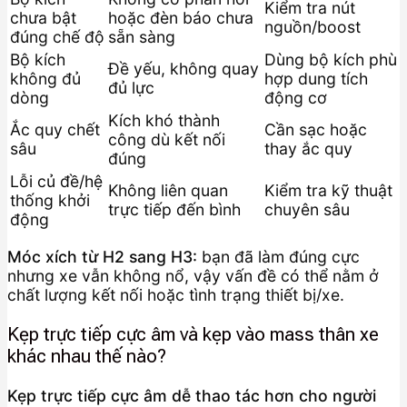
Kiểm tra nút
chưa bật
hoặc đèn báo chưa
nguồn/boost
đúng chế độ
sẵn sàng
Bộ kích
Dùng bộ kích phù
Đề yếu, không quay
không đủ
hợp dung tích
đủ lực
dòng
động cơ
Kích khó thành
Ắc quy chết
Cần sạc hoặc
công dù kết nối
sâu
thay ắc quy
đúng
Lỗi củ đề/hệ
Không liên quan
Kiểm tra kỹ thuật
thống khởi
trực tiếp đến bình
chuyên sâu
động
Móc xích từ H2 sang H3:
bạn đã làm đúng cực
nhưng xe vẫn không nổ, vậy vấn đề có thể nằm ở
chất lượng kết nối hoặc tình trạng thiết bị/xe.
Kẹp trực tiếp cực âm và kẹp vào mass thân xe
khác nhau thế nào?
Kẹp trực tiếp cực âm dễ thao tác hơn cho người