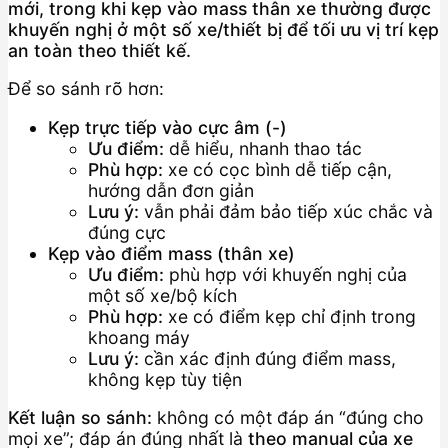
mới, trong khi kẹp vào mass thân xe thường được
khuyến nghị ở một số xe/thiết bị để tối ưu vị trí kẹp
an toàn theo thiết kế.
Để so sánh rõ hơn:
Kẹp trực tiếp vào cực âm (-)
Ưu điểm:
dễ hiểu, nhanh thao tác
Phù hợp:
xe có cọc bình dễ tiếp cận,
hướng dẫn đơn giản
Lưu ý:
vẫn phải đảm bảo tiếp xúc chắc và
đúng cực
Kẹp vào điểm mass (thân xe)
Ưu điểm:
phù hợp với khuyến nghị của
một số xe/bộ kích
Phù hợp:
xe có điểm kẹp chỉ định trong
khoang máy
Lưu ý:
cần xác định đúng điểm mass,
không kẹp tùy tiện
Kết luận so sánh:
không có một đáp án “đúng cho
mọi xe”; đáp án đúng nhất là
theo manual của xe