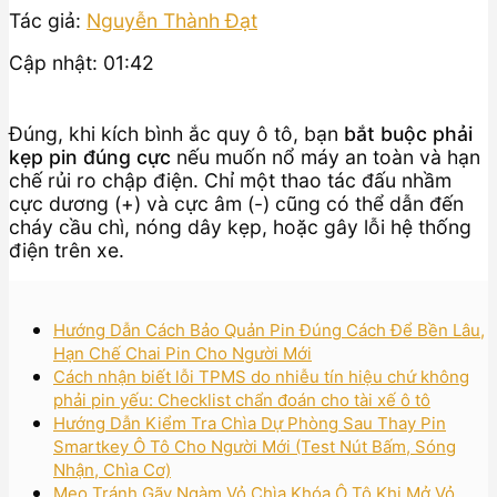
Tác giả:
Nguyễn Thành Đạt
Cập nhật: 01:42
Đúng, khi kích bình ắc quy ô tô, bạn
bắt buộc phải
kẹp pin đúng cực
nếu muốn nổ máy an toàn và hạn
chế rủi ro chập điện. Chỉ một thao tác đấu nhầm
cực dương (+) và cực âm (-) cũng có thể dẫn đến
cháy cầu chì, nóng dây kẹp, hoặc gây lỗi hệ thống
điện trên xe.
Hướng Dẫn Cách Bảo Quản Pin Đúng Cách Để Bền Lâu,
Hạn Chế Chai Pin Cho Người Mới
Cách nhận biết lỗi TPMS do nhiễu tín hiệu chứ không
phải pin yếu: Checklist chẩn đoán cho tài xế ô tô
Hướng Dẫn Kiểm Tra Chìa Dự Phòng Sau Thay Pin
Smartkey Ô Tô Cho Người Mới (Test Nút Bấm, Sóng
Nhận, Chìa Cơ)
Mẹo Tránh Gãy Ngàm Vỏ Chìa Khóa Ô Tô Khi Mở Vỏ