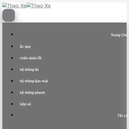
Skip
to
content
Trang Chủ
ắc quy
chẩn đoán lỗi
hệ thống lái
hệ thống làm mát
hệ thống phanh
hộp số
Tất cả