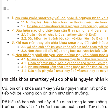
Pin chìa khóa smartkey yếu có phải là nguyên nhân kh
Những biểu hiện chập chờn nào thường xuất hiện trước 
Có phải cứ bấm không ăn là pin yếu, hay còn nguyên n
Dấu hiệu nào cho thấy bạn cần thay pin chìa khóa sma
7 dấu hiệu pin chìa khóa smartkey sắp hết là gì?
Dấu hiệu nào là cảnh báo sớm và dấu hiệu nào là cảnh
Khi nào nên thay pin chìa khóa smartkey để tránh hết p
Có nên chờ đến khi chìa khóa hết pin hoàn toàn mới t
Nên theo dõi dấu hiệu trong bao lâu trước khi kết luận
Nếu không phải pin yếu, còn những nguyên nhân nào k
Nhiễu sóng hoặc môi trường điện từ có thể làm remote
Chân tiếp xúc pin bị bẩn/oxy hóa có tạo ra triệu chứn
Pin mới nhưng kém chất lượng hoặc pin tồn kho có kh
Dấu hiệu pin yếu ở smartkey ô tô và smartkey xe máy
Pin chìa khóa smartkey yếu có phải là nguyên nhân
Có, pin chìa khóa smartkey yếu là nguyên nhân rất phổ bi
tiếp với xe không còn ổn định như bình thường.
Để hiểu rõ hơn câu hỏi này, điều quan trọng là bạn không
trường nhiều vật cản hoặc thao tác quá nhanh. Tuy nhiên,