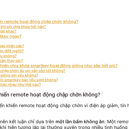
iến remote hoạt động chập chờn không?
khi pin chìa khóa hết hẳn?
hân khác?
rtkey ngay?
 báo khẩn cấp?
in đột ngột?
hay không?
 cần thay pin?
hiến chìa khóa smartkey hoạt động giống như sắp hết pin?
 chập chờn dù pin vẫn còn tốt không?
g giống pin yếu không?
iến smartkey báo yếu sớm không?
 khác nhau như thế nào?
 khiến remote hoạt động chập chờn không?
ến khiến remote hoạt động chập chờn vì điện áp giảm, tín 
 nên kết luận chỉ dựa trên
một lần bấm không ăn
. Một remot
 khi hiện tượng lặp lại thường xuyên trong nhiều tình huốn