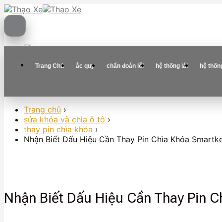
Skip
to
content
Trang Chủ
ắc quy
chẩn đoán lỗi
hệ thống lái
hệ thốn
Trang chủ
›
sửa khóa và chìa ô tô
›
thay pin chìa khóa
›
Nhận Biết Dấu Hiệu Cần Thay Pin Chìa Khóa Smartke
Nhận Biết Dấu Hiệu Cần Thay Pin C