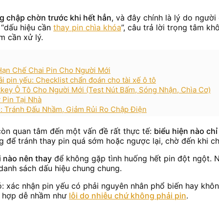
g chập chờn trước khi hết hẳn
, và đây chính là lý do ngườ
 “dấu hiệu cần
thay pin chìa khóa
”, câu trả lời trọng tâm k
m cần xử lý.
ạn Chế Chai Pin Cho Người Mới
 pin yếu: Checklist chẩn đoán cho tài xế ô tô
key Ô Tô Cho Người Mới (Test Nút Bấm, Sóng Nhận, Chìa Cơ)
 Pin Tại Nhà
: Tránh Đấu Nhầm, Giảm Rủi Ro Chập Điện
 còn quan tâm đến một vấn đề rất thực tế:
biểu hiện nào ch
 để tránh thay pin quá sớm hoặc ngược lại, chờ đến khi ch
i nào nên thay
để không gặp tình huống hết pin đột ngột. 
 danh sách dấu hiệu chung chung.
đó: xác nhận pin yếu có phải nguyên nhân phổ biến hay không
ng hợp dễ nhầm như
lỗi do nhiễu chứ không phải pin
.