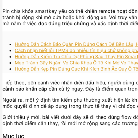
Pin chìa khóa smartkey yếu
có thể khiến remote hoạt độn
tránh bị động khi mở cửa hoặc khởi động xe. Với truy vấn
mà nằm ở việc
đọc đúng triệu chứng
và xác định thời điể
Hướng Dẫn Cách Bảo Quản Pin Đúng Cách Để Bền Lâu, H
Cách nhận biết lỗi TPMS do nhiễu tín hiệu chứ không phải
Hướng Dẫn Kiểm Tra Chìa Dự Phòng Sau Thay Pin Smart
Mẹo Tránh Gãy Ngàm Vỏ Chìa Khóa Ô Tô Khi Mở Vỏ Thay
Hướng Dẫn Kẹp Pin Đúng Cực Khi Kích Bình Ắc Quy Ô Tô
Tiếp theo, bên cạnh việc nhận diện dấu hiệu, người dùng
cảnh báo khẩn cấp
cần xử lý ngay. Đây là điểm quan trọng
Ngoài ra, một ý định tìm kiếm phụ thường xuất hiện là:
kh
mốc quyết định dễ áp dụng trong thực tế thay vì chỉ đọc
Giới thiệu ý mới, bài viết dưới đây sẽ đi theo đúng flow 
định thời điểm cần thay, rồi mới mở rộng sang các trườ
Mục lục