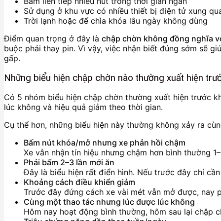
Bấm liên tiếp nhiều nút trong thời gian ngắn
Sử dụng ở khu vực có nhiều thiết bị điện tử xung qu
Trời lạnh hoặc để chìa khóa lâu ngày không dùng
Điểm quan trọng ở đây là
chập chờn không đồng nghĩa vớ
buộc phải thay pin. Vì vậy, việc nhận biết đúng sớm sẽ gi
gấp.
Những biểu hiện chập chờn nào thường xuất hiện trướ
Có 5 nhóm biểu hiện chập chờn thường xuất hiện trước khi
lúc không và hiệu quả giảm theo thời gian.
Cụ thể hơn, những biểu hiện này thường không xảy ra cùn
Bấm nút khóa/mở nhưng xe phản hồi chậm
Xe vẫn nhận tín hiệu nhưng chậm hơn bình thường 1–
Phải bấm 2–3 lần mới ăn
Đây là biểu hiện rất điển hình. Nếu trước đây chỉ cần
Khoảng cách điều khiển giảm
Trước đây đứng cách xe vài mét vẫn mở được, nay phả
Cùng một thao tác nhưng lúc được lúc không
Hôm nay hoạt động bình thường, hôm sau lại chập ch