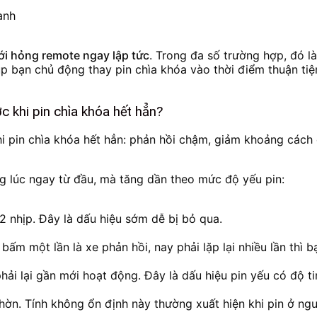
anh
i hỏng remote ngay lập tức
. Trong đa số trường hợp, đó là
úp bạn chủ động thay pin chìa khóa vào thời điểm thuận tiệ
c khi pin chìa khóa hết hẳn?
 pin chìa khóa hết hẳn: phản hồi chậm, giảm khoảng cách đ
g lúc ngay từ đầu, mà tăng dần theo mức độ yếu pin:
2 nhịp. Đây là dấu hiệu sớm dễ bị bỏ qua.
 bấm một lần là xe phản hồi, nay phải lặp lại nhiều lần thì b
i lại gần mới hoạt động. Đây là dấu hiệu pin yếu có độ ti
ờn. Tính không ổn định này thường xuất hiện khi pin ở ng