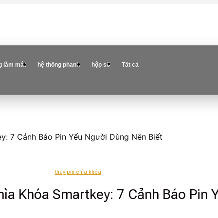
g làm mát
hệ thống phanh
hộp số
Tất cả
y: 7 Cảnh Báo Pin Yếu Người Dùng Nên Biết
thay pin chìa khóa
hìa Khóa Smartkey: 7 Cảnh Báo Pin 