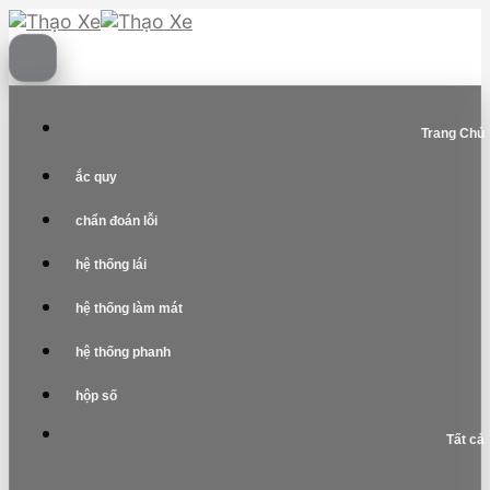
Skip
to
content
Trang Chủ
ắc quy
chẩn đoán lỗi
hệ thống lái
hệ thống làm mát
hệ thống phanh
hộp số
Tất cả