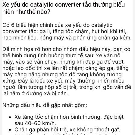
Xe yếu do catalytic converter tắc thường biểu
hiện như thế nào?
Có 6 biểu hiện chính của xe yếu do catalytic
converter tắc: ga lì, tăng tốc chậm, hụt hơi khi tải,
hao nhiên liệu, nóng máy và phản ứng chân ga kém.
Để minh họa rõ hơn cho nhóm dấu hiệu này, bạn có
thể hình dung tình huống thực tế sau: xe vẫn nổ
máy, vào số vẫn chạy, nhưng khi đạp ga để vượt
hoặc leo dốc thì xe lên rất chậm; càng ép ga, tiếng
máy càng nặng nhưng tốc độ tăng không tương
xứng. Đây là kiểu xe yếu máy thường khiến nhiều
người lầm tưởng hộp số bị trễ, trong khi gốc vấn đề
lại nằm ở đường xả bị cản.
Những dấu hiệu dễ gặp nhất gồm:
Xe tăng tốc chậm hơn bình thường, đặc biệt
sau 40–60 km/h.
Chân ga phản hồi trễ, xe không “thoát ga”.