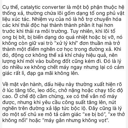
Cụ thể, catalytic converter là một bộ phận thuộc hệ
thống xả, thường chứa lõi gốm dạng tổ ong phủ vật
liệu xúc tác. Nhiệm vụ của nó là hỗ trợ chuyển hóa
các khí thải độc hại thành thành phần ít hại hơn
trước khi thải ra môi trường. Tuy nhiên, khi lõi tổ
ong bị bít, bị biến dạng do quá nhiệt hoặc bị vỡ, nó
không còn giữ vai trò “xử lý khí” đơn thuần mà trở
thành một điểm nghẽn cơ học trong đường xả. Khi
đó, động cơ không thể xả khí cháy hiệu quả, nên
lượng khí mới vào buồng đốt cũng kém đi. Đó là lý
do nhiều xe không chết máy ngay nhưng lại có cảm
giác rất lì, đạp ga mãi không lên.
Về mặt vận hành, dấu hiệu này thường xuất hiện rõ
ở lúc tăng tốc, leo dốc, chở nặng hoặc chạy tốc độ
cao. Ở chế độ cầm chừng, xe có thể vẫn nổ máy
được, nhưng khi yêu cầu công suất tăng lên, nút
nghẽn trên đường xả lập tức bộc lộ. Đây cũng là lý
do một số chủ xe mô tả cảm giác “xe bị bó”, “xe thở
không nổi” hoặc “máy gằn nhưng không vọt”.