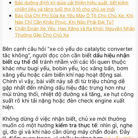
Bảo dưỡng định kỳ giúp cải thiện hiệu suất, tiết kiệm
nhiên liệu và tăng tuổi thọ ô tô cho chủ xe mới
Báo Giá Chi Phí Sửa Xe Yếu Máy Ô Tô Cho Chủ Xe: Khi
Nào Chỉ Cần Khắc Phục, Khi Nào Phải Đại Tu?
Chẩn Đoán Xe Yếu, Hao Xăng và Ra Khói: Nguyên Nhân
Thường Gặp Cho Chủ Xe
Bên cạnh câu hỏi “xe có yếu do catalytic converter
tắc không”, người đọc còn cần biết
dấu hiệu nhận
biết cụ thể
để tránh nhầm với các lỗi quen thuộc
khác như bugi yếu, bobin yếu, lọc xăng bẩn, bơm
xăng yếu hoặc cảm biến khí nạp hoạt động sai.
Chính vì vậy, bài viết này sẽ đi từ triệu chứng dễ
gặp nhất đến những dấu hiệu đặc trưng hơn như
mùi trứng thối, nhiệt độ đường xả tăng, xe hụt công
suất rõ khi tải nặng hoặc đèn check engine xuất
hiện.
Không dừng ở việc nhận biết, chủ xe mới thường
muốn có một hướng
kiểm tra thực tế
: nhìn gì, nghe
gì, đo gì và khi nào cần dùng máy chẩn đoán. Đây