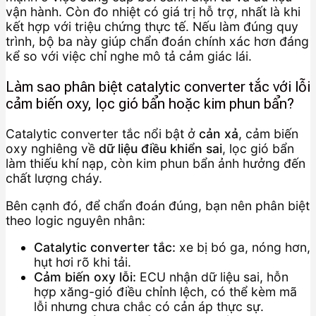
vận hành. Còn đo nhiệt có giá trị hỗ trợ, nhất là khi
kết hợp với triệu chứng thực tế. Nếu làm đúng quy
trình, bộ ba này giúp chẩn đoán chính xác hơn đáng
kể so với việc chỉ nghe mô tả cảm giác lái.
Làm sao phân biệt catalytic converter tắc với lỗi
cảm biến oxy, lọc gió bẩn hoặc kim phun bẩn?
Catalytic converter tắc nổi bật ở
cản xả
, cảm biến
oxy nghiêng về
dữ liệu điều khiển sai
, lọc gió bẩn
làm thiếu khí nạp, còn kim phun bẩn ảnh hưởng đến
chất lượng cháy.
Bên cạnh đó, để chẩn đoán đúng, bạn nên phân biệt
theo logic nguyên nhân:
Catalytic converter tắc:
xe bị bó ga, nóng hơn,
hụt hơi rõ khi tải.
Cảm biến oxy lỗi:
ECU nhận dữ liệu sai, hỗn
hợp xăng-gió điều chỉnh lệch, có thể kèm mã
lỗi nhưng chưa chắc có cản áp thực sự.