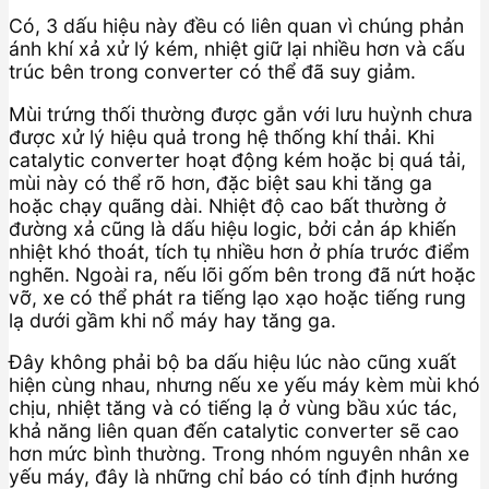
Có, 3 dấu hiệu này đều có liên quan vì chúng phản
ánh khí xả xử lý kém, nhiệt giữ lại nhiều hơn và cấu
trúc bên trong converter có thể đã suy giảm.
Mùi trứng thối thường được gắn với lưu huỳnh chưa
được xử lý hiệu quả trong hệ thống khí thải. Khi
catalytic converter hoạt động kém hoặc bị quá tải,
mùi này có thể rõ hơn, đặc biệt sau khi tăng ga
hoặc chạy quãng dài. Nhiệt độ cao bất thường ở
đường xả cũng là dấu hiệu logic, bởi cản áp khiến
nhiệt khó thoát, tích tụ nhiều hơn ở phía trước điểm
nghẽn. Ngoài ra, nếu lõi gốm bên trong đã nứt hoặc
vỡ, xe có thể phát ra tiếng lạo xạo hoặc tiếng rung
lạ dưới gầm khi nổ máy hay tăng ga.
Đây không phải bộ ba dấu hiệu lúc nào cũng xuất
hiện cùng nhau, nhưng nếu xe yếu máy kèm mùi khó
chịu, nhiệt tăng và có tiếng lạ ở vùng bầu xúc tác,
khả năng liên quan đến catalytic converter sẽ cao
hơn mức bình thường. Trong nhóm nguyên nhân xe
yếu máy, đây là những chỉ báo có tính định hướng