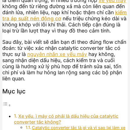
là điểm quan trọng, vì nhiều trường hợp
xe yếu máy
không đến từ riêng đường xả mà còn liên quan đến
đánh lửa, nhiên liệu, nạp khí hoặc thậm chí cần
kiểm
tra áp suất nén động cơ
nếu triệu chứng kéo dài và
không khớp với lỗi khí thải. Cách tiếp cận đúng là
loại trừ lần lượt thay vì thay đồ theo cảm tính.
Sau đây, bài viết sẽ dẫn bạn đi theo đúng flow chẩn
đoán: từ việc xác nhận catalytic converter tắc có
thực sự là
nguyên nhân xe yếu máy
hay không,
sang nhận diện dấu hiệu, cách kiểm tra và cuối
cùng là hướng xử lý phù hợp để tránh sửa sai, tốn
chi phí và làm hư hỏng lan rộng sang các bộ phận
liên quan.
Mục lục
Xe yếu, ì máy có phải là dấu hiệu của catalytic
converter tắc không?
Catalytic converter tắc là gì và vì sao lại làm xe