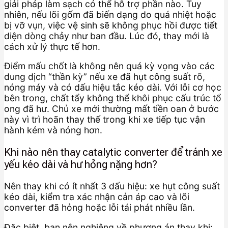
giải pháp làm sạch có thể hỗ trợ phần nào. Tuy
nhiên, nếu lõi gốm đã biến dạng do quá nhiệt hoặc
bị vỡ vụn, việc vệ sinh sẽ không phục hồi được tiết
diện dòng chảy như ban đầu. Lúc đó, thay mới là
cách xử lý thực tế hơn.
Điểm mấu chốt là không nên quá kỳ vọng vào các
dung dịch “thần kỳ” nếu xe đã hụt công suất rõ,
nóng máy và có dấu hiệu tắc kéo dài. Với lỗi cơ học
bên trong, chất tẩy không thể khôi phục cấu trúc tổ
ong đã hư. Chủ xe mới thường mất tiền oan ở bước
này vì trì hoãn thay thế trong khi xe tiếp tục vận
hành kém và nóng hơn.
Khi nào nên thay catalytic converter để tránh xe
yếu kéo dài và hư hỏng nặng hơn?
Nên thay khi có ít nhất 3 dấu hiệu: xe hụt công suất
kéo dài, kiểm tra xác nhận cản áp cao và lõi
converter đã hỏng hoặc lỗi tái phát nhiều lần.
Đặc biệt, bạn nên nghiêng về phương án thay khi: