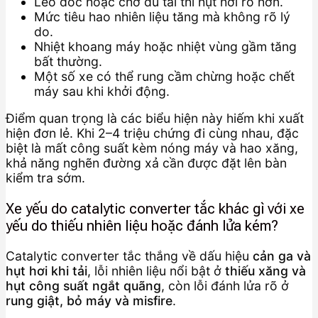
Leo dốc hoặc chở đủ tải thì hụt hơi rõ hơn.
Mức tiêu hao nhiên liệu tăng mà không rõ lý
do.
Nhiệt khoang máy hoặc nhiệt vùng gầm tăng
bất thường.
Một số xe có thể rung cầm chừng hoặc chết
máy sau khi khởi động.
Điểm quan trọng là các biểu hiện này hiếm khi xuất
hiện đơn lẻ. Khi 2–4 triệu chứng đi cùng nhau, đặc
biệt là mất công suất kèm nóng máy và hao xăng,
khả năng nghẽn đường xả cần được đặt lên bàn
kiểm tra sớm.
Xe yếu do catalytic converter tắc khác gì với xe
yếu do thiếu nhiên liệu hoặc đánh lửa kém?
Catalytic converter tắc thắng về dấu hiệu
cản ga và
hụt hơi khi tải
, lỗi nhiên liệu nổi bật ở
thiếu xăng và
hụt công suất ngắt quãng
, còn lỗi đánh lửa rõ ở
rung giật, bỏ máy và misfire
.