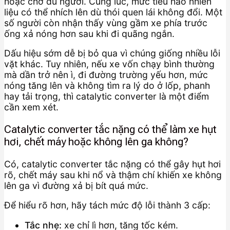
hoặc chở đủ người. Cùng lúc, mức tiêu hao nhiên
liệu có thể nhích lên dù thói quen lái không đổi. Một
số người còn nhận thấy vùng gầm xe phía trước
ống xả nóng hơn sau khi đi quãng ngắn.
Dấu hiệu sớm dễ bị bỏ qua vì chúng giống nhiều lỗi
vặt khác. Tuy nhiên, nếu xe vốn chạy bình thường
mà dần trở nên ì, đi đường trường yếu hơn, mức
nóng tăng lên và không tìm ra lý do ở lốp, phanh
hay tải trọng, thì catalytic converter là một điểm
cần xem xét.
Catalytic converter tắc nặng có thể làm xe hụt
hơi, chết máy hoặc không lên ga không?
Có, catalytic converter tắc nặng có thể gây hụt hơi
rõ, chết máy sau khi nổ và thậm chí khiến xe không
lên ga vì đường xả bị bít quá mức.
Để hiểu rõ hơn, hãy tách mức độ lỗi thành 3 cấp:
Tắc nhẹ:
xe chỉ lì hơn, tăng tốc kém.