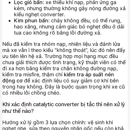
Lọc gió bẩn:
xe thiếu khí nạp, phản ứng ga
kém, nhưng thường không gây nóng đường xả
kiểu nghẹt converter.
Kim phun bẩn:
cháy không đều, có thể rung,
hao xăng, nhưng cảm giác bó nghẹt đều ở dải
tua cao không rõ bằng lỗi đường xả.
Nếu đã kiểm tra nhóm nạp, nhiên liệu và đánh lửa
mà xe vẫn ì theo kiểu “không thoát”, lúc đó nên đẩy
ưu tiên lên hệ xả. Trường hợp mọi hạng mục đều
chưa giải thích được tình trạng, kỹ thuật viên có thể
đi xa hơn bằng kiểm tra chân không đường nạp,
kiểm tra misfire, thậm chí
kiểm tra áp suất nén
động cơ
để xác định liệu có suy giảm cơ khí bên
trong hay không. Đây là bước quan trọng khi xe cũ
có nhiều lỗi chồng chéo.
Khi xác định catalytic converter bị tắc thì nên xử lý
như thế nào?
Hướng xử lý gồm 3 lựa chọn chính: vệ sinh khi
nghẹt nhẹ, sửa theo nguyên nhân gốc nếu còn khả