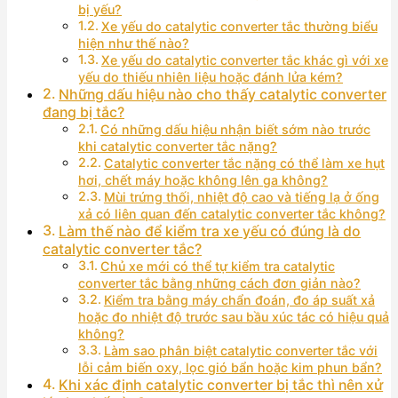
bị yếu?
Xe yếu do catalytic converter tắc thường biểu
hiện như thế nào?
Xe yếu do catalytic converter tắc khác gì với xe
yếu do thiếu nhiên liệu hoặc đánh lửa kém?
Những dấu hiệu nào cho thấy catalytic converter
đang bị tắc?
Có những dấu hiệu nhận biết sớm nào trước
khi catalytic converter tắc nặng?
Catalytic converter tắc nặng có thể làm xe hụt
hơi, chết máy hoặc không lên ga không?
Mùi trứng thối, nhiệt độ cao và tiếng lạ ở ống
xả có liên quan đến catalytic converter tắc không?
Làm thế nào để kiểm tra xe yếu có đúng là do
catalytic converter tắc?
Chủ xe mới có thể tự kiểm tra catalytic
converter tắc bằng những cách đơn giản nào?
Kiểm tra bằng máy chẩn đoán, đo áp suất xả
hoặc đo nhiệt độ trước sau bầu xúc tác có hiệu quả
không?
Làm sao phân biệt catalytic converter tắc với
lỗi cảm biến oxy, lọc gió bẩn hoặc kim phun bẩn?
Khi xác định catalytic converter bị tắc thì nên xử