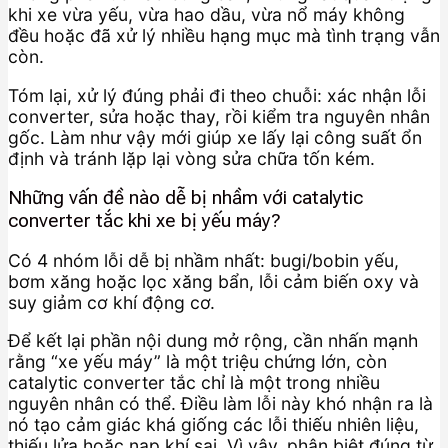
khi xe vừa yếu, vừa hao dầu, vừa nổ máy không
đều hoặc đã xử lý nhiều hạng mục mà tình trạng vẫn
còn.
Tóm lại, xử lý đúng phải đi theo chuỗi: xác nhận lỗi
converter, sửa hoặc thay, rồi kiểm tra nguyên nhân
gốc. Làm như vậy mới giúp xe lấy lại công suất ổn
định và tránh lặp lại vòng sửa chữa tốn kém.
Những vấn đề nào dễ bị nhầm với catalytic
converter tắc khi xe bị yếu máy?
Có 4 nhóm lỗi dễ bị nhầm nhất: bugi/bobin yếu,
bơm xăng hoặc lọc xăng bẩn, lỗi cảm biến oxy và
suy giảm cơ khí động cơ.
Để kết lại phần nội dung mở rộng, cần nhấn mạnh
rằng “xe yếu máy” là một triệu chứng lớn, còn
catalytic converter tắc chỉ là một trong nhiều
nguyên nhân có thể. Điều làm lỗi này khó nhận ra là
nó tạo cảm giác khá giống các lỗi thiếu nhiên liệu,
thiếu lửa hoặc nạp khí sai. Vì vậy, phân biệt đúng từ