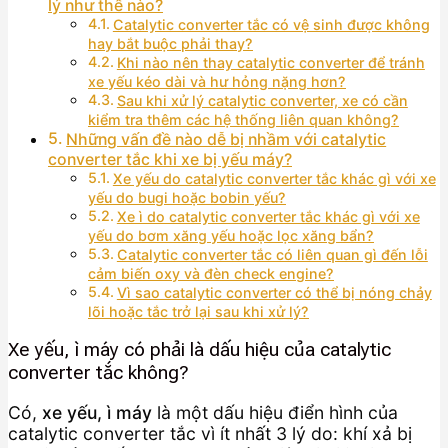
lý như thế nào?
Catalytic converter tắc có vệ sinh được không
hay bắt buộc phải thay?
Khi nào nên thay catalytic converter để tránh
xe yếu kéo dài và hư hỏng nặng hơn?
Sau khi xử lý catalytic converter, xe có cần
kiểm tra thêm các hệ thống liên quan không?
Những vấn đề nào dễ bị nhầm với catalytic
converter tắc khi xe bị yếu máy?
Xe yếu do catalytic converter tắc khác gì với xe
yếu do bugi hoặc bobin yếu?
Xe ì do catalytic converter tắc khác gì với xe
yếu do bơm xăng yếu hoặc lọc xăng bẩn?
Catalytic converter tắc có liên quan gì đến lỗi
cảm biến oxy và đèn check engine?
Vì sao catalytic converter có thể bị nóng chảy
lõi hoặc tắc trở lại sau khi xử lý?
Xe yếu, ì máy có phải là dấu hiệu của catalytic
converter tắc không?
Có,
xe yếu, ì máy
là một dấu hiệu điển hình của
catalytic converter tắc vì ít nhất 3 lý do: khí xả bị