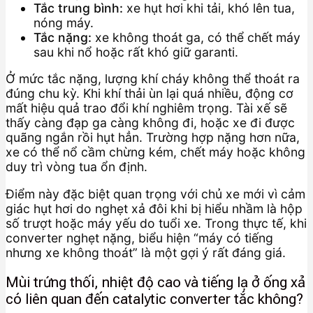
Tắc trung bình:
xe hụt hơi khi tải, khó lên tua,
nóng máy.
Tắc nặng:
xe không thoát ga, có thể chết máy
sau khi nổ hoặc rất khó giữ garanti.
Ở mức tắc nặng, lượng khí cháy không thể thoát ra
đúng chu kỳ. Khi khí thải ùn lại quá nhiều, động cơ
mất hiệu quả trao đổi khí nghiêm trọng. Tài xế sẽ
thấy càng đạp ga càng không đi, hoặc xe đi được
quãng ngắn rồi hụt hẳn. Trường hợp nặng hơn nữa,
xe có thể nổ cầm chừng kém, chết máy hoặc không
duy trì vòng tua ổn định.
Điểm này đặc biệt quan trọng với chủ xe mới vì cảm
giác hụt hơi do nghẹt xả đôi khi bị hiểu nhầm là hộp
số trượt hoặc máy yếu do tuổi xe. Trong thực tế, khi
converter nghẹt nặng, biểu hiện “máy có tiếng
nhưng xe không thoát” là một gợi ý rất đáng giá.
Mùi trứng thối, nhiệt độ cao và tiếng lạ ở ống xả
có liên quan đến catalytic converter tắc không?