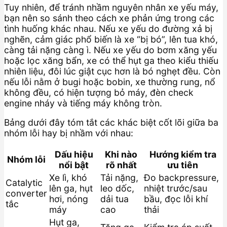
Tuy nhiên, để tránh nhầm nguyên nhân xe yếu máy,
bạn nên so sánh theo cách xe phản ứng trong các
tình huống khác nhau. Nếu xe yếu do đường xả bị
nghẽn, cảm giác phổ biến là xe “bị bó”, lên tua khó,
càng tải nặng càng ì. Nếu xe yếu do bơm xăng yếu
hoặc lọc xăng bẩn, xe có thể hụt ga theo kiểu thiếu
nhiên liệu, đôi lúc giật cục hơn là bó nghẹt đều. Còn
nếu lỗi nằm ở bugi hoặc bobin, xe thường rung, nổ
không đều, có hiện tượng bỏ máy, đèn check
engine nháy và tiếng máy không tròn.
Bảng dưới đây tóm tắt các khác biệt cốt lõi giữa ba
nhóm lỗi hay bị nhầm với nhau:
Dấu hiệu
Khi nào
Hướng kiểm tra
Nhóm lỗi
nổi bật
rõ nhất
ưu tiên
Xe lì, khó
Tải nặng,
Đo backpressure,
Catalytic
lên ga, hụt
leo dốc,
nhiệt trước/sau
converter
hơi, nóng
dải tua
bầu, đọc lỗi khí
tắc
máy
cao
thải
Hụt ga,