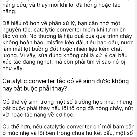
năng cứu, và thay mới khi lõi đã hỏng hoặc tắc
nặng.
Để hiểu rõ hơn về phần xử lý, bạn cần nhớ một
nguyên tắc: catalytic converter hiếm khi tự nhiên
tắc vô cớ. Nó thường là hậu quả của quá trình cháy
không hoàn hảo, misfire kéo dài, tiêu hao dầu, nước
làm mát lọt buồng đốt hoặc nhiên liệu kém chất
lượng. Vì vậy, sửa đúng không chỉ là xử lý cái bầu
xúc tác đang nghẹt, mà còn phải tìm vì sao nó bị
như vậy.
Catalytic converter tắc có vệ sinh được không
hay bắt buộc phải thay?
Có thể vệ sinh trong một số trường hợp nhẹ, nhưng
bắt buộc phải thay nếu lõi tổ ong đã nóng chảy, nứt
vỡ hoặc tắc nặng về cơ học.
Cụ thể hơn, nếu catalytic converter chỉ mới bám cặn
ở mức nhẹ và lõi bên trong chưa hư kết cấu, một số