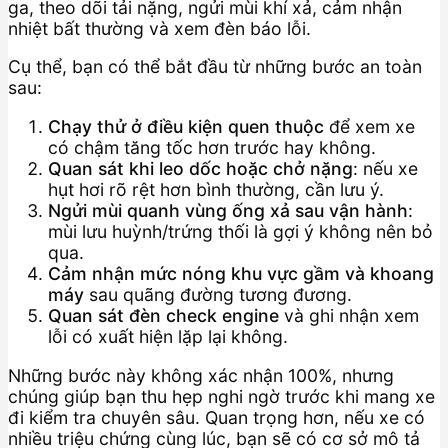
ga, theo dõi tải nặng, ngửi mùi khí xả, cảm nhận
nhiệt bất thường và xem đèn báo lỗi.
Cụ thể, bạn có thể bắt đầu từ những bước an toàn
sau:
Chạy thử ở điều kiện quen thuộc
để xem xe
có chậm tăng tốc hơn trước hay không.
Quan sát khi leo dốc hoặc chở nặng
: nếu xe
hụt hơi rõ rệt hơn bình thường, cần lưu ý.
Ngửi mùi quanh vùng ống xả sau vận hành
:
mùi lưu huỳnh/trứng thối là gợi ý không nên bỏ
qua.
Cảm nhận mức nóng khu vực gầm và khoang
máy
sau quãng đường tương đương.
Quan sát đèn check engine
và ghi nhận xem
lỗi có xuất hiện lặp lại không.
Những bước này không xác nhận 100%, nhưng
chúng giúp bạn thu hẹp nghi ngờ trước khi mang xe
đi kiểm tra chuyên sâu. Quan trọng hơn, nếu xe có
nhiều triệu chứng cùng lúc, bạn sẽ có cơ sở mô tả