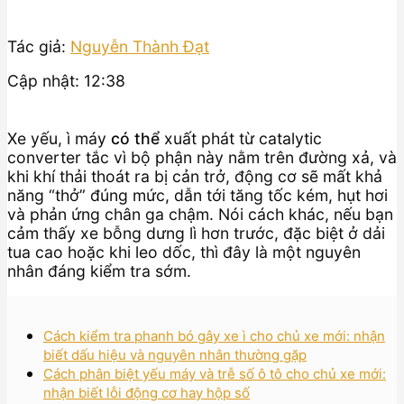
Tác giả:
Nguyễn Thành Đạt
Cập nhật: 12:38
Xe yếu, ì máy
có thể
xuất phát từ catalytic
converter tắc vì bộ phận này nằm trên đường xả, và
khi khí thải thoát ra bị cản trở, động cơ sẽ mất khả
năng “thở” đúng mức, dẫn tới tăng tốc kém, hụt hơi
và phản ứng chân ga chậm. Nói cách khác, nếu bạn
cảm thấy xe bỗng dưng lì hơn trước, đặc biệt ở dải
tua cao hoặc khi leo dốc, thì đây là một nguyên
nhân đáng kiểm tra sớm.
Cách kiểm tra phanh bó gây xe ì cho chủ xe mới: nhận
biết dấu hiệu và nguyên nhân thường gặp
Cách phân biệt yếu máy và trễ số ô tô cho chủ xe mới:
nhận biết lỗi động cơ hay hộp số