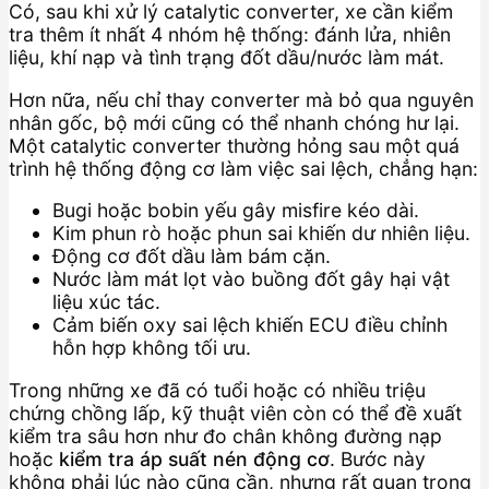
Có, sau khi xử lý catalytic converter, xe cần kiểm
tra thêm ít nhất 4 nhóm hệ thống: đánh lửa, nhiên
liệu, khí nạp và tình trạng đốt dầu/nước làm mát.
Hơn nữa, nếu chỉ thay converter mà bỏ qua nguyên
nhân gốc, bộ mới cũng có thể nhanh chóng hư lại.
Một catalytic converter thường hỏng sau một quá
trình hệ thống động cơ làm việc sai lệch, chẳng hạn:
Bugi hoặc bobin yếu gây misfire kéo dài.
Kim phun rò hoặc phun sai khiến dư nhiên liệu.
Động cơ đốt dầu làm bám cặn.
Nước làm mát lọt vào buồng đốt gây hại vật
liệu xúc tác.
Cảm biến oxy sai lệch khiến ECU điều chỉnh
hỗn hợp không tối ưu.
Trong những xe đã có tuổi hoặc có nhiều triệu
chứng chồng lấp, kỹ thuật viên còn có thể đề xuất
kiểm tra sâu hơn như đo chân không đường nạp
hoặc
kiểm tra áp suất nén động cơ
. Bước này
không phải lúc nào cũng cần, nhưng rất quan trọng