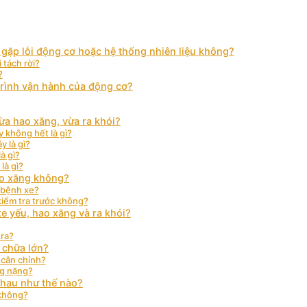
g gặp lỗi động cơ hoặc hệ thống nhiên liệu không?
 tách rời?
?
 trình vận hành của động cơ?
a hao xăng, vừa ra khói?
 không hết là gì?
 là gì?
à gì?
là gì?
ao xăng không?
n bệnh xe?
iểm tra trước không?
e yếu, hao xăng và ra khói?
tra?
 chữa lớn?
 cân chỉnh?
ng nặng?
 nhau như thế nào?
 không?