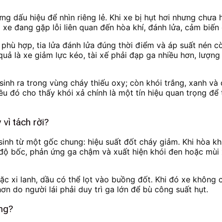
ừng dấu hiệu để nhìn riêng lẻ. Khi xe bị hụt hơi nhưng chưa
 là xe đang gặp lỗi liên quan đến hòa khí, đánh lửa, cảm biế
phù hợp, tia lửa đánh lửa đúng thời điểm và áp suất nén cò
quả là xe giảm lực kéo, tài xế phải đạp ga nhiều hơn, lượng 
inh ra trong vùng cháy thiếu oxy; còn khói trắng, xanh và 
u đó cho thấy khói xả chính là một tín hiệu quan trọng để
 vì tách rời?
inh từ một gốc chung: hiệu suất đốt cháy giảm. Khi hòa khí
t độ bốc, phản ứng ga chậm và xuất hiện khói đen hoặc mùi
c xi lanh, dầu có thể lọt vào buồng đốt. Khi đó xe không 
hơn do người lái phải duy trì ga lớn để bù công suất hụt.
ặng?