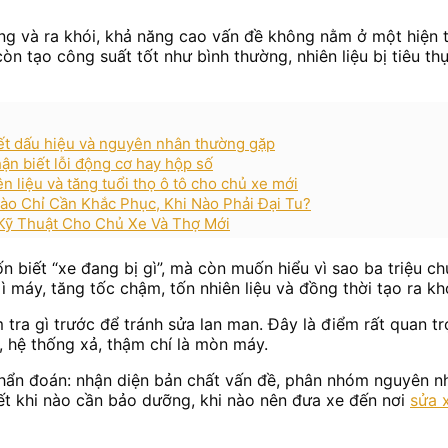
ăng và ra khói, khả năng cao vấn đề không nằm ở một hiện 
tạo công suất tốt như bình thường, nhiên liệu bị tiêu thụ 
iết dấu hiệu và nguyên nhân thường gặp
ận biết lỗi động cơ hay hộp số
ên liệu và tăng tuổi thọ ô tô cho chủ xe mới
ào Chỉ Cần Khắc Phục, Khi Nào Phải Đại Tu?
Kỹ Thuật Cho Chủ Xe Và Thợ Mới
 biết “xe đang bị gì”, mà còn muốn hiểu vì sao ba triệu c
ì máy, tăng tốc chậm, tốn nhiên liệu và đồng thời tạo ra kh
tra gì trước để tránh sửa lan man. Đây là điểm rất quan tr
, hệ thống xả, thậm chí là mòn máy.
c chẩn đoán: nhận diện bản chất vấn đề, phân nhóm nguyên 
biết khi nào cần bảo dưỡng, khi nào nên đưa xe đến nơi
sửa x