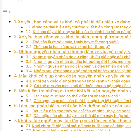
Xe yếu, hao xăng và ra khói có phải là dấu hiệu xe đan
Vì sao ba dấu hiệu này thường xuất hiện cùng lúc thay vì
Khi nào đây là lỗi nhẹ và khi nào là cảnh báo hỏng nặng
Xe yếu, hao xăng và ra khói là hiện tượng gì trong quá
Thế nào là xe yếu máy, ì máy hay mất công suất?
Thế nào là hao xăng và ra khói bất thường?
Những nguyên nhân nào thường làm xe vừa yếu máy, vừ
Nhóm nguyên nhân do dư xăng, thiếu gió hoặc đốt cháy
Nhóm nguyên nhân do dầu lọt buồng đốt hoặc mòn máy
Nhóm nguyên nhân do cảm biến và điều khiển điện tử l
Nhóm nguyên nhân do hệ thống xả hoặc xúc tác bị tắc 
Màu khói có giúp chẩn đoán nguyên nhân xe yếu và h
Khói đen khác gì khói trắng và khói xanh khi chẩn đoá
Có thể dựa vào màu khói để đoán nhanh bộ phận cần k
Nên kiểm tra những gì trước khi kết luận nguyên nhân x
Các hạng mục nào có thể kiểm tra nhanh tại chỗ?
Các hạng mục nào cần thiết bị hoặc thợ kỹ thuật kiểm 
Làm sao phân biệt xe chỉ cần bảo dưỡng với xe cần sửa
Dấu hiệu nào cho thấy xe chỉ cần vệ sinh, thay lọc hoặc
Dấu hiệu nào cho thấy xe có thể đã mòn máy hoặc hỏ
Khói ra lúc nguội máy, lúc tăng ga và lúc leo dốc khác
Khói chỉ xuất hiện khi mới nổ máy buổi sáng có đáng lo
Khói xuất hiện mạnh khi tăng ga gợi ý lỗi gì?