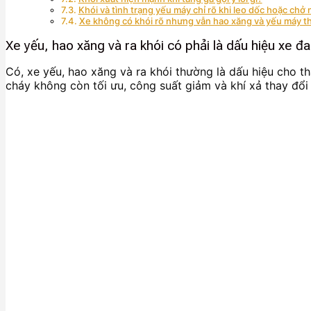
Khói và tình trạng yếu máy chỉ rõ khi leo dốc hoặc chở 
Xe không có khói rõ nhưng vẫn hao xăng và yếu máy t
Xe yếu, hao xăng và ra khói có phải là dấu hiệu xe đ
Có, xe yếu, hao xăng và ra khói thường là dấu hiệu cho th
cháy không còn tối ưu, công suất giảm và khí xả thay đổi