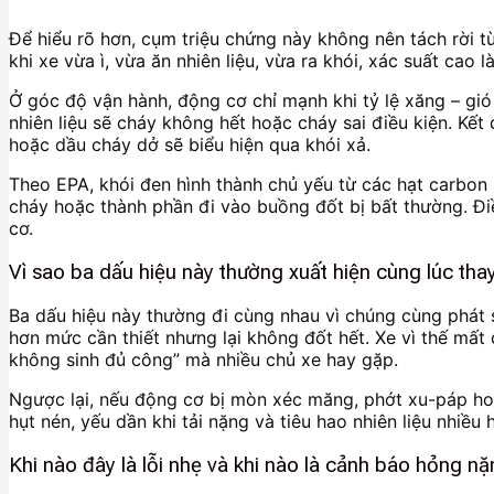
Để hiểu rõ hơn, cụm triệu chứng này không nên tách rời t
khi xe vừa ì, vừa ăn nhiên liệu, vừa ra khói, xác suất cao
Ở góc độ vận hành, động cơ chỉ mạnh khi tỷ lệ xăng – gió 
nhiên liệu sẽ cháy không hết hoặc cháy sai điều kiện. Kết 
hoặc dầu cháy dở sẽ biểu hiện qua khói xả.
Theo EPA, khói đen hình thành chủ yếu từ các hạt carbon s
cháy hoặc thành phần đi vào buồng đốt bị bất thường. Điề
cơ.
Vì sao ba dấu hiệu này thường xuất hiện cùng lúc thay
Ba dấu hiệu này thường đi cùng nhau vì chúng cùng phát s
hơn mức cần thiết nhưng lại không đốt hết. Xe vì thế mấ
không sinh đủ công” mà nhiều chủ xe hay gặp.
Ngược lại, nếu động cơ bị mòn xéc măng, phớt xu-páp hoặ
hụt nén, yếu dần khi tải nặng và tiêu hao nhiên liệu nhiều 
Khi nào đây là lỗi nhẹ và khi nào là cảnh báo hỏng n