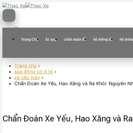
Skip
to
content
Trang Chủ
ắc quy
chẩn đoán lỗi
hệ thống lái
hệ thốn
Trang chủ
›
sửa động cơ ô tô
›
xe yếu máy
›
Chẩn Đoán Xe Yếu, Hao Xăng và Ra Khói: Nguyên 
Chẩn Đoán Xe Yếu, Hao Xăng và R