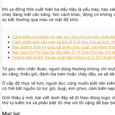
Khi xe đồng thời xuất hiện ba dấu hiệu là yếu máy, hao x
cháy đang mất cân bằng. Nói cách khác, động cơ không còn 
sự bất thường qua màu và mật độ khói.
Cách kiểm tra phanh bó gây xe ì cho chủ xe mới: nhận b
Cách phân biệt yếu máy và trễ số ô tô cho chủ xe mới: nh
Bảo dưỡng định kỳ giúp cải thiện hiệu suất, tiết kiệm nhi
Báo Giá Chi Phí Sửa Xe Yếu Máy Ô Tô Cho Chủ Xe: Khi N
Hướng Dẫn Kiểm Tra Áp Suất Nén Động Cơ Ô Tô Chuẩn 
Từ góc nhìn chẩn đoán, người dùng thường không chỉ muốn
dư xăng, thiếu gió, đánh lửa kém hoặc cháy dầu, xe sẽ dễ 
Ở cấp độ thực tế hơn, người đọc cũng muốn biết nên kiểm 
có thể bắt nguồn từ lọc gió, bugi, kim phun, cảm biến nạp
Giới thiệu ý mới, bài viết dưới đây sẽ đi theo đúng logi
thứ tự kiểm tra và phân biệt lỗi nhẹ với lỗi nặng để bạn 
Mục lục