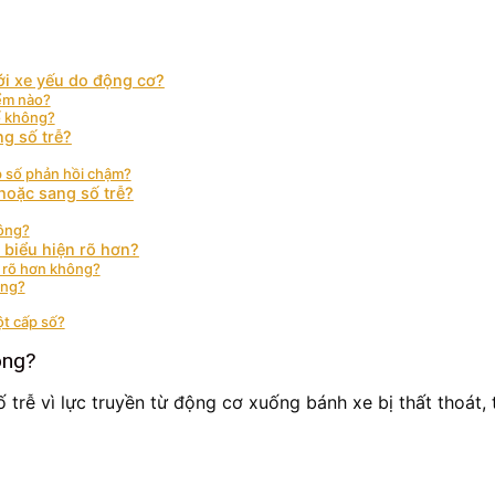
ới xe yếu do động cơ?
iểm nào?
số không?
g số trễ?
p số phản hồi chậm?
hoặc sang số trễ?
hông?
 biểu hiện rõ hơn?
ộ rõ hơn không?
ông?
ột cấp số?
ông?
 trễ vì lực truyền từ động cơ xuống bánh xe bị thất thoát