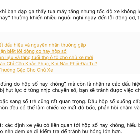
 khi bạn đạp ga thấy tua máy tăng nhưng tốc độ xe không l
áy” thường khiến nhiều người nghĩ ngay đến lỗi động cơ, tr
iết dấu hiệu và nguyên nhân thường gặp
ận biết lỗi động cơ hay hộp số
ên liệu và tăng tuổi thọ ô tô cho chủ xe mới
ào Chỉ Cần Khắc Phục, Khi Nào Phải Đại Tu?
 Thường Gặp Cho Chủ Xe
ó đúng do hộp số hay không”, mà còn là nhận ra các dấu hiệ
bị hụt lực ở từng nhịp chuyển số, bạn sẽ tránh được việc c
oặc sang số trễ cũng rất quan trọng. Dầu hộp số xuống cấp
 mòn đều có thể làm chiếc xe mất độ bốc, phản hồi chậm v
ết: xác định xe yếu có liên quan tới hộp số hay không, hiểu 
nào nên đem xe đi kiểm tra để tránh hư hỏng lớn hơn.