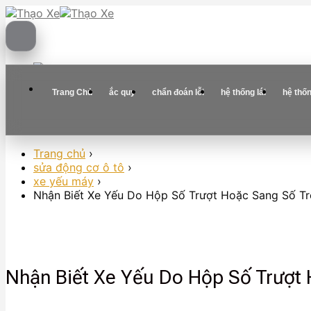
Skip
to
content
Trang Chủ
ắc quy
chẩn đoán lỗi
hệ thống lái
hệ thố
Trang chủ
›
sửa động cơ ô tô
›
xe yếu máy
›
Nhận Biết Xe Yếu Do Hộp Số Trượt Hoặc Sang Số T
Nhận Biết Xe Yếu Do Hộp Số Trượt