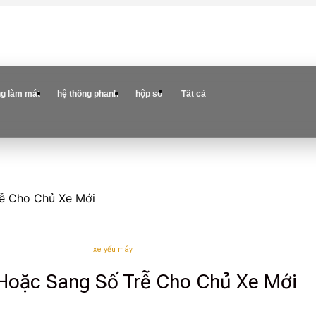
ng làm mát
hệ thống phanh
hộp số
Tất cả
rễ Cho Chủ Xe Mới
xe yếu máy
 Hoặc Sang Số Trễ Cho Chủ Xe Mới