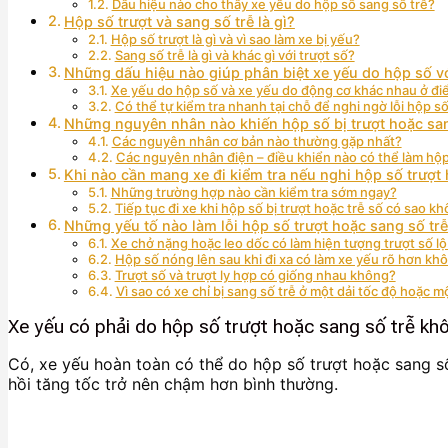
Dấu hiệu nào cho thấy xe yếu do hộp số sang số trễ?
Hộp số trượt và sang số trễ là gì?
Hộp số trượt là gì và vì sao làm xe bị yếu?
Sang số trễ là gì và khác gì với trượt số?
Những dấu hiệu nào giúp phân biệt xe yếu do hộp số v
Xe yếu do hộp số và xe yếu do động cơ khác nhau ở đ
Có thể tự kiểm tra nhanh tại chỗ để nghi ngờ lỗi hộp 
Những nguyên nhân nào khiến hộp số bị trượt hoặc san
Các nguyên nhân cơ bản nào thường gặp nhất?
Các nguyên nhân điện – điều khiển nào có thể làm hộ
Khi nào cần mang xe đi kiểm tra nếu nghi hộp số trượt 
Những trường hợp nào cần kiểm tra sớm ngay?
Tiếp tục đi xe khi hộp số bị trượt hoặc trễ số có sao k
Những yếu tố nào làm lỗi hộp số trượt hoặc sang số trễ
Xe chở nặng hoặc leo dốc có làm hiện tượng trượt số l
Hộp số nóng lên sau khi đi xa có làm xe yếu rõ hơn kh
Trượt số và trượt ly hợp có giống nhau không?
Vì sao có xe chỉ bị sang số trễ ở một dải tốc độ hoặc m
Xe yếu có phải do hộp số trượt hoặc sang số trễ kh
Có, xe yếu hoàn toàn có thể do hộp số trượt hoặc sang số
hồi tăng tốc trở nên chậm hơn bình thường.