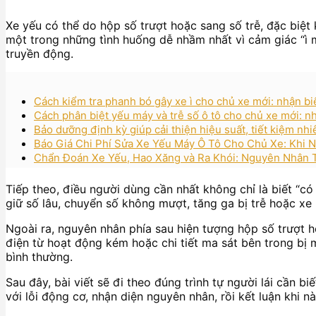
Xe yếu có thể do hộp số trượt hoặc sang số trễ, đặc biệt
một trong những tình huống dễ nhầm nhất vì cảm giác “ì m
truyền động.
Cách kiểm tra phanh bó gây xe ì cho chủ xe mới: nhận b
Cách phân biệt yếu máy và trễ số ô tô cho chủ xe mới: nh
Bảo dưỡng định kỳ giúp cải thiện hiệu suất, tiết kiệm nhi
Báo Giá Chi Phí Sửa Xe Yếu Máy Ô Tô Cho Chủ Xe: Khi N
Chẩn Đoán Xe Yếu, Hao Xăng và Ra Khói: Nguyên Nhân
Tiếp theo, điều người dùng cần nhất không chỉ là biết “c
giữ số lâu, chuyển số không mượt, tăng ga bị trễ hoặc xe 
Ngoài ra, nguyên nhân phía sau hiện tượng hộp số trượt h
điện từ hoạt động kém hoặc chi tiết ma sát bên trong bị
bình thường.
Sau đây, bài viết sẽ đi theo đúng trình tự người lái cần bi
với lỗi động cơ, nhận diện nguyên nhân, rồi kết luận khi 