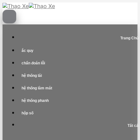
Skip
to
content
Trang Chủ
ắc quy
chẩn đoán lỗi
hệ thống lái
hệ thống làm mát
hệ thống phanh
hộp số
Tất cả