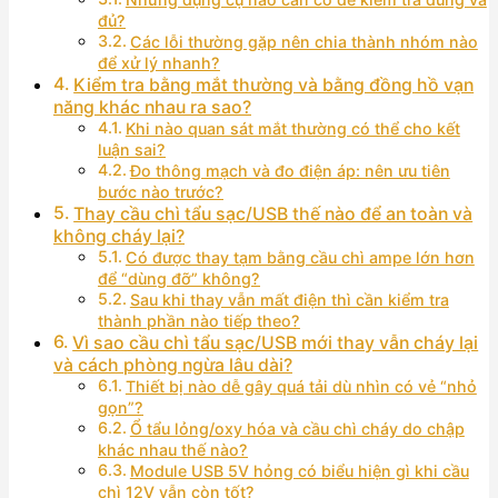
đủ?
Các lỗi thường gặp nên chia thành nhóm nào
để xử lý nhanh?
Kiểm tra bằng mắt thường và bằng đồng hồ vạn
năng khác nhau ra sao?
Khi nào quan sát mắt thường có thể cho kết
luận sai?
Đo thông mạch và đo điện áp: nên ưu tiên
bước nào trước?
Thay cầu chì tẩu sạc/USB thế nào để an toàn và
không cháy lại?
Có được thay tạm bằng cầu chì ampe lớn hơn
để “dùng đỡ” không?
Sau khi thay vẫn mất điện thì cần kiểm tra
thành phần nào tiếp theo?
Vì sao cầu chì tẩu sạc/USB mới thay vẫn cháy lại
và cách phòng ngừa lâu dài?
Thiết bị nào dễ gây quá tải dù nhìn có vẻ “nhỏ
gọn”?
Ổ tẩu lỏng/oxy hóa và cầu chì cháy do chập
khác nhau thế nào?
Module USB 5V hỏng có biểu hiện gì khi cầu
chì 12V vẫn còn tốt?