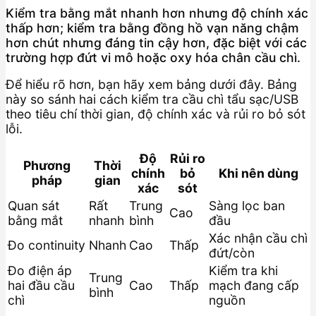
Kiểm tra bằng mắt nhanh hơn nhưng độ chính xác
thấp hơn; kiểm tra bằng đồng hồ vạn năng chậm
hơn chút nhưng đáng tin cậy hơn, đặc biệt với các
trường hợp đứt vi mô hoặc oxy hóa chân cầu chì.
Để hiểu rõ hơn, bạn hãy xem bảng dưới đây. Bảng
này so sánh hai cách kiểm tra cầu chì tẩu sạc/USB
theo tiêu chí thời gian, độ chính xác và rủi ro bỏ sót
lỗi.
Độ
Rủi ro
Phương
Thời
chính
bỏ
Khi nên dùng
pháp
gian
xác
sót
Quan sát
Rất
Trung
Sàng lọc ban
Cao
bằng mắt
nhanh
bình
đầu
Xác nhận cầu chì
Đo continuity
Nhanh
Cao
Thấp
đứt/còn
Đo điện áp
Kiểm tra khi
Trung
hai đầu cầu
Cao
Thấp
mạch đang cấp
bình
chì
nguồn