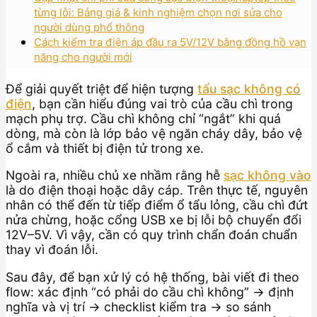
từng lỗi: Bảng giá & kinh nghiệm chọn nơi sửa cho
người dùng phổ thông
Cách kiểm tra điện áp đầu ra 5V/12V bằng đồng hồ vạn
năng cho người mới
Để giải quyết triệt để hiện tượng
tẩu sạc không có
điện
, bạn cần hiểu đúng vai trò của cầu chì trong
mạch phụ trợ. Cầu chì không chỉ “ngắt” khi quá
dòng, mà còn là lớp bảo vệ ngăn cháy dây, bảo vệ
ổ cắm và thiết bị điện tử trong xe.
Ngoài ra, nhiều chủ xe nhầm rằng hễ
sạc không vào
là do điện thoại hoặc dây cáp. Trên thực tế, nguyên
nhân có thể đến từ tiếp điểm ổ tẩu lỏng, cầu chì đứt
nửa chừng, hoặc cổng USB xe bị lỗi bộ chuyển đổi
12V–5V. Vì vậy, cần có quy trình chẩn đoán chuẩn
thay vì đoán lỗi.
Sau đây, để bạn xử lý có hệ thống, bài viết đi theo
flow: xác định “có phải do cầu chì không” → định
nghĩa và vị trí → checklist kiểm tra → so sánh