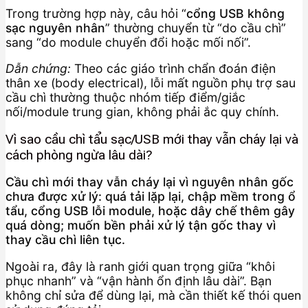
Trong trường hợp này, câu hỏi “
cổng USB không
sạc nguyên nhân
” thường chuyển từ “do cầu chì”
sang “do module chuyển đổi hoặc mối nối”.
Dẫn chứng:
Theo các giáo trình chẩn đoán điện
thân xe (body electrical), lỗi mất nguồn phụ trợ sau
cầu chì thường thuộc nhóm tiếp điểm/giắc
nối/module trung gian, không phải ắc quy chính.
Vì sao cầu chì tẩu sạc/USB mới thay vẫn cháy lại và
cách phòng ngừa lâu dài?
Cầu chì mới thay vẫn cháy lại vì nguyên nhân gốc
chưa được xử lý: quá tải lặp lại, chập mềm trong ổ
tẩu, cổng USB lỗi module, hoặc dây chế thêm gây
quá dòng; muốn bền phải xử lý tận gốc thay vì
thay cầu chì liên tục.
Ngoài ra, đây là ranh giới quan trọng giữa “khôi
phục nhanh” và “vận hành ổn định lâu dài”. Bạn
không chỉ sửa để dùng lại, mà cần thiết kế thói quen