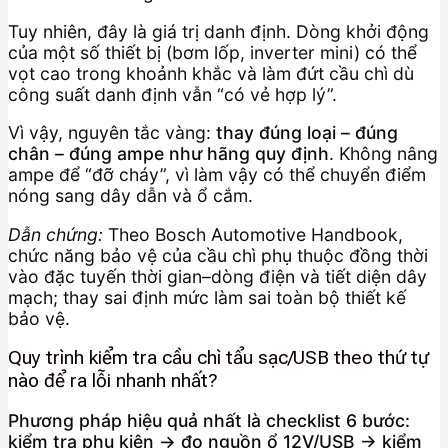
Tuy nhiên, đây là giá trị danh định. Dòng khởi động
của một số thiết bị (bơm lốp, inverter mini) có thể
vọt cao trong khoảnh khắc và làm đứt cầu chì dù
công suất danh định vẫn “có vẻ hợp lý”.
Vì vậy, nguyên tắc vàng:
thay đúng loại – đúng
chân – đúng ampe như hãng quy định
. Không nâng
ampe để “đỡ cháy”, vì làm vậy có thể chuyển điểm
nóng sang dây dẫn và ổ cắm.
Dẫn chứng:
Theo Bosch Automotive Handbook,
chức năng bảo vệ của cầu chì phụ thuộc đồng thời
vào đặc tuyến thời gian–dòng điện và tiết diện dây
mạch; thay sai định mức làm sai toàn bộ thiết kế
bảo vệ.
Quy trình kiểm tra cầu chì tẩu sạc/USB theo thứ tự
nào để ra lỗi nhanh nhất?
Phương pháp hiệu quả nhất là checklist 6 bước:
kiểm tra phụ kiện → đo nguồn ổ 12V/USB → kiểm