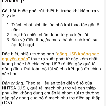
tra không?
Có, bắt buộc phải rút thiết bị trước khi kiểm tra
vì
3 lý do:
Tránh phát sinh tia lửa nhỏ khi thao tác gần ổ
cắm.
Loại bỏ nhiễu chẩn đoán từ phụ kiện lỗi.
Bảo vệ điện thoại/camera hành trình khỏi sụt
áp đột ngột.
Đặc biệt, nhiều trường hợp “
cổng USB không sạc
nguyên nhân
” thực ra xuất phát từ cáp kém chất
lượng hoặc bộ chia cổng USB rẻ tiền gây quá tải
dòng đỉnh. Rút toàn bộ tải sẽ cho kết quả đo chính
xác hơn.
Dẫn chứng:
Theo tài liệu an toàn điện ô tô của
NHTSA (U.S.), quá tải mạch phụ trợ và can thiệp
phụ kiện không đúng chuẩn là nhóm rủi ro thường
gặp gây nóng cục bộ ở mạch phụ trợ điện áp thấp
(12V).