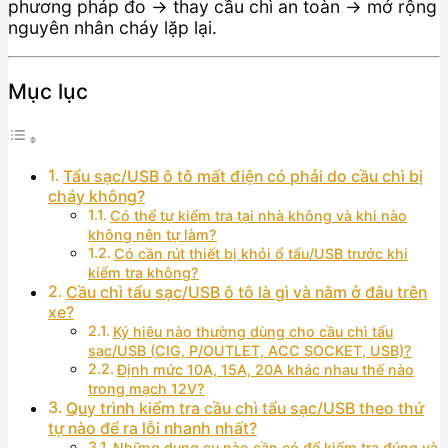
phương pháp đo → thay cầu chì an toàn → mở rộng
nguyên nhân cháy lặp lại.
Mục lục
Tẩu sạc/USB ô tô mất điện có phải do cầu chì bị
cháy không?
Có thể tự kiểm tra tại nhà không và khi nào
không nên tự làm?
Có cần rút thiết bị khỏi ổ tẩu/USB trước khi
kiểm tra không?
Cầu chì tẩu sạc/USB ô tô là gì và nằm ở đâu trên
xe?
Ký hiệu nào thường dùng cho cầu chì tẩu
sạc/USB (CIG, P/OUTLET, ACC SOCKET, USB)?
Định mức 10A, 15A, 20A khác nhau thế nào
trong mạch 12V?
Quy trình kiểm tra cầu chì tẩu sạc/USB theo thứ
tự nào để ra lỗi nhanh nhất?
Những dụng cụ nào cần có để kiểm tra đúng và