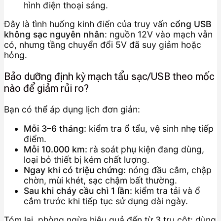
hình điện thoại sáng.
Đây là tình huống kinh điển của truy vấn
cổng USB
không sạc nguyên nhân
: nguồn 12V vào mạch vẫn
có, nhưng tầng chuyển đổi 5V đã suy giảm hoặc
hỏng.
Bảo dưỡng định kỳ mạch tẩu sạc/USB theo mốc
nào để giảm rủi ro?
Bạn có thể áp dụng lịch đơn giản:
Mỗi 3–6 tháng:
kiểm tra ổ tẩu, vệ sinh nhẹ tiếp
điểm.
Mỗi 10.000 km:
rà soát phụ kiện đang dùng,
loại bỏ thiết bị kém chất lượng.
Ngay khi có triệu chứng:
nóng đầu cắm, chập
chờn, mùi khét, sạc chậm bất thường.
Sau khi cháy cầu chì 1 lần:
kiểm tra tải và ổ
cắm trước khi tiếp tục sử dụng dài ngày.
Tóm lại, phòng ngừa hiệu quả đến từ 3 trụ cột: dùng