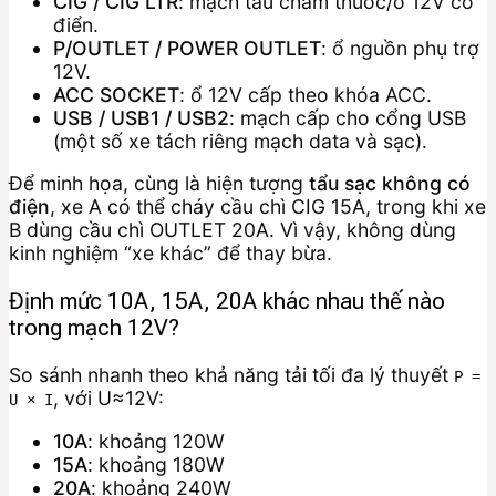
CIG / CIG LTR
: mạch tẩu châm thuốc/ổ 12V cổ
điển.
P/OUTLET / POWER OUTLET
: ổ nguồn phụ trợ
12V.
ACC SOCKET
: ổ 12V cấp theo khóa ACC.
USB / USB1 / USB2
: mạch cấp cho cổng USB
(một số xe tách riêng mạch data và sạc).
Để minh họa, cùng là hiện tượng
tẩu sạc không có
điện
, xe A có thể cháy cầu chì CIG 15A, trong khi xe
B dùng cầu chì OUTLET 20A. Vì vậy, không dùng
kinh nghiệm “xe khác” để thay bừa.
Định mức 10A, 15A, 20A khác nhau thế nào
trong mạch 12V?
So sánh nhanh theo khả năng tải tối đa lý thuyết
P =
, với U≈12V:
U × I
10A
: khoảng 120W
15A
: khoảng 180W
20A
: khoảng 240W