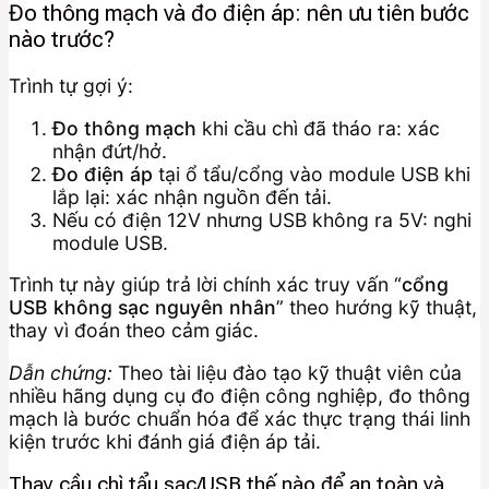
Đo thông mạch và đo điện áp: nên ưu tiên bước
nào trước?
Trình tự gợi ý:
Đo thông mạch
khi cầu chì đã tháo ra: xác
nhận đứt/hở.
Đo điện áp
tại ổ tẩu/cổng vào module USB khi
lắp lại: xác nhận nguồn đến tải.
Nếu có điện 12V nhưng USB không ra 5V: nghi
module USB.
Trình tự này giúp trả lời chính xác truy vấn “
cổng
USB không sạc nguyên nhân
” theo hướng kỹ thuật,
thay vì đoán theo cảm giác.
Dẫn chứng:
Theo tài liệu đào tạo kỹ thuật viên của
nhiều hãng dụng cụ đo điện công nghiệp, đo thông
mạch là bước chuẩn hóa để xác thực trạng thái linh
kiện trước khi đánh giá điện áp tải.
Thay cầu chì tẩu sạc/USB thế nào để an toàn và