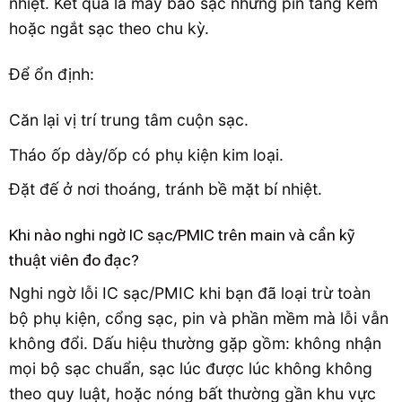
nhiệt. Kết quả là máy báo sạc nhưng pin tăng kém
hoặc ngắt sạc theo chu kỳ.
Để ổn định:
Căn lại vị trí trung tâm cuộn sạc.
Tháo ốp dày/ốp có phụ kiện kim loại.
Đặt đế ở nơi thoáng, tránh bề mặt bí nhiệt.
Khi nào nghi ngờ IC sạc/PMIC trên main và cần kỹ
thuật viên đo đạc?
Nghi ngờ lỗi IC sạc/PMIC khi bạn đã loại trừ toàn
bộ phụ kiện, cổng sạc, pin và phần mềm mà lỗi vẫn
không đổi. Dấu hiệu thường gặp gồm: không nhận
mọi bộ sạc chuẩn, sạc lúc được lúc không không
theo quy luật, hoặc nóng bất thường gần khu vực