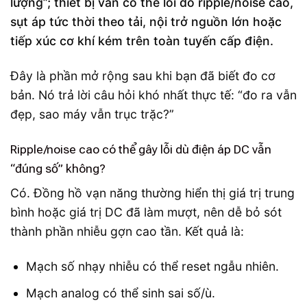
lượng”; thiết bị vẫn có thể lỗi do ripple/noise cao,
sụt áp tức thời theo tải, nội trở nguồn lớn hoặc
tiếp xúc cơ khí kém trên toàn tuyến cấp điện.
Đây là phần mở rộng sau khi bạn đã biết đo cơ
bản. Nó trả lời câu hỏi khó nhất thực tế: “đo ra vẫn
đẹp, sao máy vẫn trục trặc?”
Ripple/noise cao có thể gây lỗi dù điện áp DC vẫn
“đúng số” không?
Có. Đồng hồ vạn năng thường hiển thị giá trị trung
bình hoặc giá trị DC đã làm mượt, nên dễ bỏ sót
thành phần nhiễu gợn cao tần. Kết quả là:
Mạch số nhạy nhiễu có thể reset ngẫu nhiên.
Mạch analog có thể sinh sai số/ù.