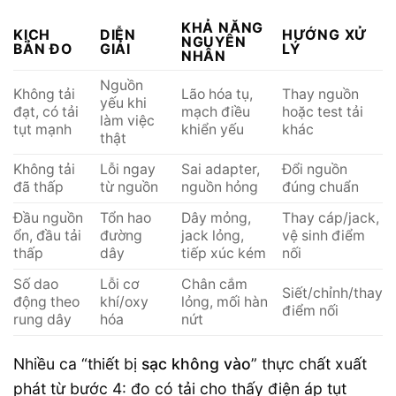
KHẢ NĂNG
KỊCH
DIỄN
HƯỚNG XỬ
NGUYÊN
BẢN ĐO
GIẢI
LÝ
NHÂN
Nguồn
Không tải
Lão hóa tụ,
Thay nguồn
yếu khi
đạt, có tải
mạch điều
hoặc test tải
làm việc
tụt mạnh
khiển yếu
khác
thật
Không tải
Lỗi ngay
Sai adapter,
Đổi nguồn
đã thấp
từ nguồn
nguồn hỏng
đúng chuẩn
Đầu nguồn
Tổn hao
Dây mỏng,
Thay cáp/jack,
ổn, đầu tải
đường
jack lỏng,
vệ sinh điểm
thấp
dây
tiếp xúc kém
nối
Số dao
Lỗi cơ
Chân cắm
Siết/chỉnh/thay
động theo
khí/oxy
lỏng, mối hàn
điểm nối
rung dây
hóa
nứt
Nhiều ca “thiết bị
sạc không vào
” thực chất xuất
phát từ bước 4: đo có tải cho thấy điện áp tụt