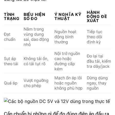
HÀNH
TÌNH
BIỂU HIỆN
Ý NGHĨA KỸ
ĐỘNG ĐỀ
TRẠNG
SỐ ĐO
THUẬT
XUẤT
Nằm trong
Nguồn hoạt
Tiếp tục
Đạt
vùng dung
động bình
theo dõi
chuẩn
sai, dao động
thường
định kỳ
nhỏ
Nội trở nguồn
Đo lại tại
Sụt áp
Không tải ổn,
cao hoặc
đầu tải, kiểm
theo tải
có tải tụt rõ
đường cấp
tra dây/jack
kém
Mạch ổn áp lỗi
Dừng dùng
Vượt ngưỡng
Quá áp
hoặc nguồn
ngay, thay
cho phép
không phù hợp
nguồn
Cần chuẩn bị những gì để đo đúng điện áp đầu ra