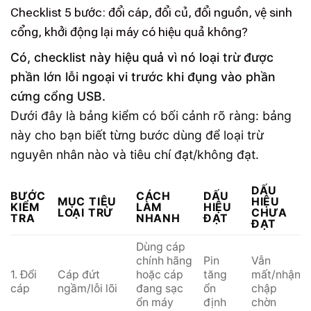
Checklist 5 bước: đổi cáp, đổi củ, đổi nguồn, vệ sinh
cổng, khởi động lại máy có hiệu quả không?
Có, checklist này hiệu quả vì nó loại trừ được
phần lớn lỗi ngoại vi trước khi đụng vào phần
cứng cổng USB.
Dưới đây là bảng kiểm có bối cảnh rõ ràng: bảng
này cho bạn biết từng bước dùng để loại trừ
nguyên nhân nào và tiêu chí đạt/không đạt.
DẤU
BƯỚC
CÁCH
DẤU
MỤC TIÊU
HIỆU
KIỂM
LÀM
HIỆU
LOẠI TRỪ
CHƯA
TRA
NHANH
ĐẠT
ĐẠT
Dùng cáp
chính hãng
Pin
Vẫn
1. Đổi
Cáp đứt
hoặc cáp
tăng
mất/nhận
cáp
ngầm/lỗi lõi
đang sạc
ổn
chập
ổn máy
định
chờn