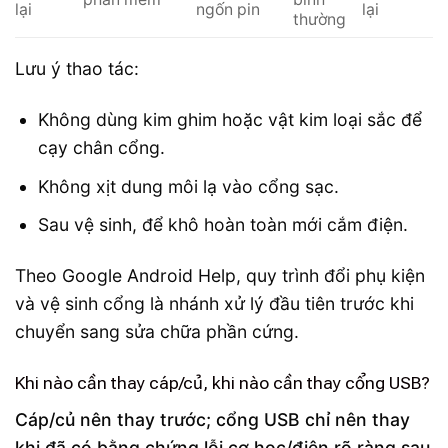
lại
ngốn pin
lại
thường
Lưu ý thao tác:
Không dùng kim ghim hoặc vật kim loại sắc để
cạy chân cổng.
Không xịt dung môi lạ vào cổng sạc.
Sau vệ sinh, để khô hoàn toàn mới cắm điện.
Theo Google Android Help, quy trình đổi phụ kiện
và vệ sinh cổng là nhánh xử lý đầu tiên trước khi
chuyển sang sửa chữa phần cứng.
Khi nào cần thay cáp/củ, khi nào cần thay cổng USB?
Cáp/củ nên thay trước; cổng USB chỉ nên thay
khi đã có bằng chứng lỗi cơ học/điện rõ ràng sau