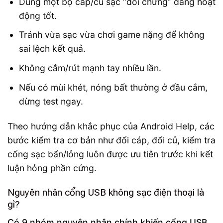
Dùng một bộ cáp/củ sạc “đối chứng” đang hoạt
động tốt.
Tránh vừa sạc vừa chơi game nặng để không
sai lệch kết quả.
Không cắm/rút mạnh tay nhiều lần.
Nếu có mùi khét, nóng bất thường ở đầu cắm,
dừng test ngay.
Theo hướng dẫn khắc phục của Android Help, các
bước kiểm tra cơ bản như đổi cáp, đổi củ, kiểm tra
cổng sạc bẩn/lỏng luôn được ưu tiên trước khi kết
luận hỏng phần cứng.
Nguyên nhân cổng USB không sạc điện thoại là
gì?
Có 9 nhóm nguyên nhân chính khiến cổng USB