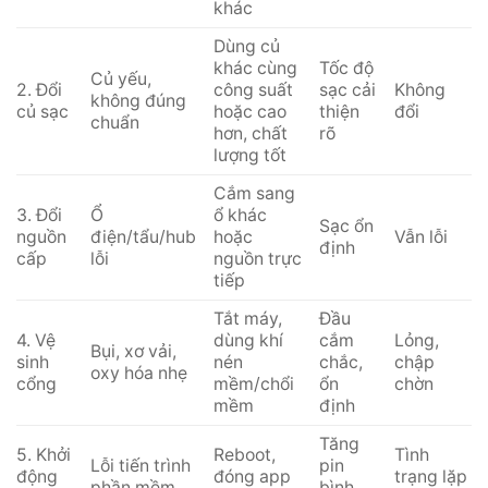
khác
Dùng củ
khác cùng
Tốc độ
Củ yếu,
2. Đổi
công suất
sạc cải
Không
không đúng
củ sạc
hoặc cao
thiện
đổi
chuẩn
hơn, chất
rõ
lượng tốt
Cắm sang
3. Đổi
Ổ
ổ khác
Sạc ổn
nguồn
điện/tẩu/hub
hoặc
Vẫn lỗi
định
cấp
lỗi
nguồn trực
tiếp
Tắt máy,
Đầu
4. Vệ
dùng khí
cắm
Lỏng,
Bụi, xơ vải,
sinh
nén
chắc,
chập
oxy hóa nhẹ
cổng
mềm/chổi
ổn
chờn
mềm
định
Tăng
5. Khởi
Reboot,
Tình
Lỗi tiến trình
pin
động
đóng app
trạng lặp
phần mềm
bình