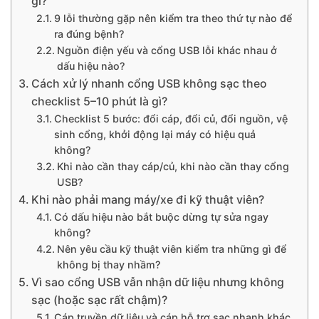
gì?
9 lỗi thường gặp nên kiểm tra theo thứ tự nào để
ra đúng bệnh?
Nguồn điện yếu và cổng USB lỗi khác nhau ở
dấu hiệu nào?
Cách xử lý nhanh cổng USB không sạc theo
checklist 5–10 phút là gì?
Checklist 5 bước: đổi cáp, đổi củ, đổi nguồn, vệ
sinh cổng, khởi động lại máy có hiệu quả
không?
Khi nào cần thay cáp/củ, khi nào cần thay cổng
USB?
Khi nào phải mang máy/xe đi kỹ thuật viên?
Có dấu hiệu nào bắt buộc dừng tự sửa ngay
không?
Nên yêu cầu kỹ thuật viên kiểm tra những gì để
không bị thay nhầm?
Vì sao cổng USB vẫn nhận dữ liệu nhưng không
sạc (hoặc sạc rất chậm)?
Cáp truyền dữ liệu và cáp hỗ trợ sạc nhanh khác