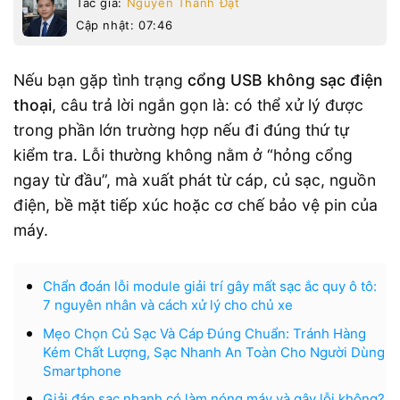
Tác giả:
Nguyễn Thành Đạt
Cập nhật: 07:46
Nếu bạn gặp tình trạng
cổng USB không sạc điện
thoại
, câu trả lời ngắn gọn là: có thể xử lý được
trong phần lớn trường hợp nếu đi đúng thứ tự
kiểm tra. Lỗi thường không nằm ở “hỏng cổng
ngay từ đầu”, mà xuất phát từ cáp, củ sạc, nguồn
điện, bề mặt tiếp xúc hoặc cơ chế bảo vệ pin của
máy.
Chẩn đoán lỗi module giải trí gây mất sạc ắc quy ô tô:
7 nguyên nhân và cách xử lý cho chủ xe
Mẹo Chọn Củ Sạc Và Cáp Đúng Chuẩn: Tránh Hàng
Kém Chất Lượng, Sạc Nhanh An Toàn Cho Người Dùng
Smartphone
Giải đáp sạc nhanh có làm nóng máy và gây lỗi không?