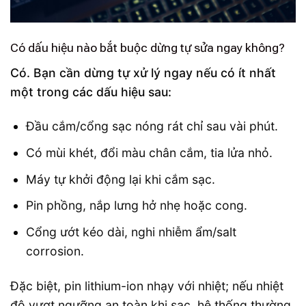
Có dấu hiệu nào bắt buộc dừng tự sửa ngay không?
Có. Bạn cần dừng tự xử lý ngay nếu có ít nhất
một trong các dấu hiệu sau:
Đầu cắm/cổng sạc nóng rát chỉ sau vài phút.
Có mùi khét, đổi màu chân cắm, tia lửa nhỏ.
Máy tự khởi động lại khi cắm sạc.
Pin phồng, nắp lưng hở nhẹ hoặc cong.
Cổng ướt kéo dài, nghi nhiễm ẩm/salt
corrosion.
Đặc biệt, pin lithium-ion nhạy với nhiệt; nếu nhiệt
độ vượt ngưỡng an toàn khi sạc, hệ thống thường