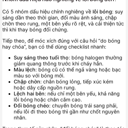
Có 5 nhóm dấu hiệu chính nghiêng về
lỗi bóng
: suy
sáng dần theo thời gian, đổi màu ánh sáng, chập
chờn theo rung, một bên yếu rõ rệt, và cải thiện tức
thì khi thay bóng đối chứng.
Tiếp theo, để móc xích đúng với câu hỏi “do bóng
hay chóa”, bạn có thể dùng checklist nhanh:
Suy sáng theo tuổi thọ
: bóng halogen thường
giảm quang thông trước khi cháy hẳn.
Màu lệch
: bóng cũ có thể ngả vàng hoặc bạc
màu so với bóng mới.
Chập chờn
: chân bóng lỏng, tiếp xúc kém
hoặc dây cấp nguồn rung.
Lệch hai bên
: nếu chỉ một bên yếu, khả năng
lỗi bóng hoặc chân cắm cao.
Đổi bóng chéo
: chuyển bóng trái sang phải,
nếu lỗi đi theo bóng thì gần như chốt nguyên
nhân.