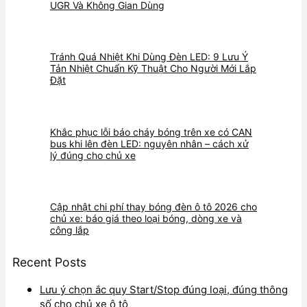
UGR Và Không Gian Dùng
Tránh Quá Nhiệt Khi Dùng Đèn LED: 9 Lưu Ý
Tản Nhiệt Chuẩn Kỹ Thuật Cho Người Mới Lắp
Đặt
Khắc phục lỗi báo cháy bóng trên xe có CAN
bus khi lên đèn LED: nguyên nhân – cách xử
lý đúng cho chủ xe
Cập nhật chi phí thay bóng đèn ô tô 2026 cho
chủ xe: báo giá theo loại bóng, dòng xe và
công lắp
Recent Posts
Lưu ý chọn ắc quy Start/Stop đúng loại, đúng thông
số cho chủ xe ô tô