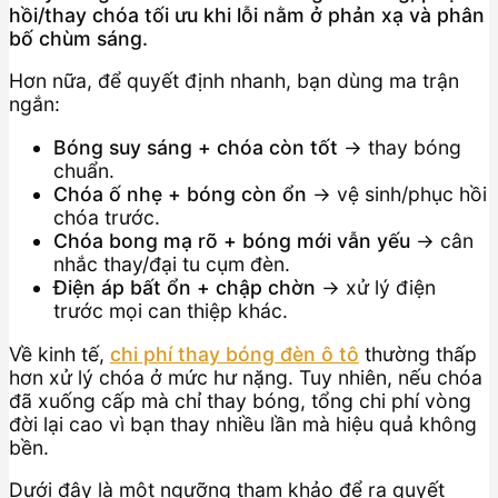
hồi/thay chóa tối ưu khi lỗi nằm ở phản xạ và phân
bố chùm sáng.
Hơn nữa, để quyết định nhanh, bạn dùng ma trận
ngắn:
Bóng suy sáng + chóa còn tốt
→ thay bóng
chuẩn.
Chóa ố nhẹ + bóng còn ổn
→ vệ sinh/phục hồi
chóa trước.
Chóa bong mạ rõ + bóng mới vẫn yếu
→ cân
nhắc thay/đại tu cụm đèn.
Điện áp bất ổn + chập chờn
→ xử lý điện
trước mọi can thiệp khác.
Về kinh tế,
chi phí thay bóng đèn ô tô
thường thấp
hơn xử lý chóa ở mức hư nặng. Tuy nhiên, nếu chóa
đã xuống cấp mà chỉ thay bóng, tổng chi phí vòng
đời lại cao vì bạn thay nhiều lần mà hiệu quả không
bền.
Dưới đây là một ngưỡng tham khảo để ra quyết