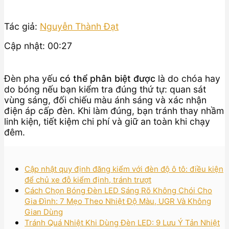
Tác giả:
Nguyễn Thành Đạt
Cập nhật: 00:27
Đèn pha yếu
có thể phân biệt được
là do chóa hay
do bóng nếu bạn kiểm tra đúng thứ tự: quan sát
vùng sáng, đối chiếu màu ánh sáng và xác nhận
điện áp cấp đèn. Khi làm đúng, bạn tránh thay nhầm
linh kiện, tiết kiệm chi phí và giữ an toàn khi chạy
đêm.
Cập nhật quy định đăng kiểm với đèn độ ô tô: điều kiện
để chủ xe đỗ kiểm định, tránh trượt
Cách Chọn Bóng Đèn LED Sáng Rõ Không Chói Cho
Gia Đình: 7 Mẹo Theo Nhiệt Độ Màu, UGR Và Không
Gian Dùng
Tránh Quá Nhiệt Khi Dùng Đèn LED: 9 Lưu Ý Tản Nhiệt