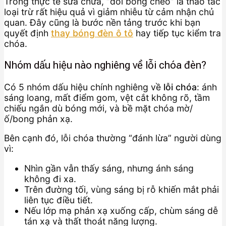
Trong thực tế sửa chữa, “đổi bóng chéo” là thao tác
loại trừ rất hiệu quả vì giảm nhiễu từ cảm nhận chủ
quan. Đây cũng là bước nền tảng trước khi bạn
quyết định
thay bóng đèn ô tô
hay tiếp tục kiểm tra
chóa.
Nhóm dấu hiệu nào nghiêng về lỗi chóa đèn?
Có 5 nhóm dấu hiệu chính nghiêng về
lỗi chóa
: ánh
sáng loang, mất điểm gom, vệt cắt không rõ, tầm
chiếu ngắn dù bóng mới, và bề mặt chóa mờ/
ố/bong phản xạ.
Bên cạnh đó, lỗi chóa thường “đánh lừa” người dùng
vì:
Nhìn gần vẫn thấy sáng, nhưng ánh sáng
không đi xa.
Trên đường tối, vùng sáng bị rỗ khiến mắt phải
liên tục điều tiết.
Nếu lớp mạ phản xạ xuống cấp, chùm sáng dễ
tán xạ và thất thoát năng lượng.