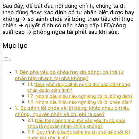
Sau đây, để bắt đầu nội dung chính, chúng ta đi
theo đúng flow:
xác định có tự phân biệt được hay
không → so sánh chóa và bóng theo tiêu chí thực
chiến → quyết định có nên nâng cấp LED/công
suất cao → phòng ngừa tái phát sau khi sửa
.
Mục lục
Đèn pha yếu do chóa hay do bóng: có thể tự
phân biệt nhanh tại nhà không?
“Đèn yếu” được định nghĩa thế nào để không
chẩn đoán cảm tính?
Nhóm dấu hiệu nào nghiêng về lỗi bóng đèn?
Nhóm dấu hiệu nào nghiêng về lỗi chóa đèn?
So sánh lỗi chóa và lỗi bóng: khác nhau ở triệu
chứng, nguyên nhân và chi phí ra sao?
Nếu thay bóng mới mà vẫn yếu thì có phải
chóa là nguyên nhân chính không?
Quy trình 6 bước kiểm tra tại chỗ để chốt lỗi
trước khi sửa là gì?