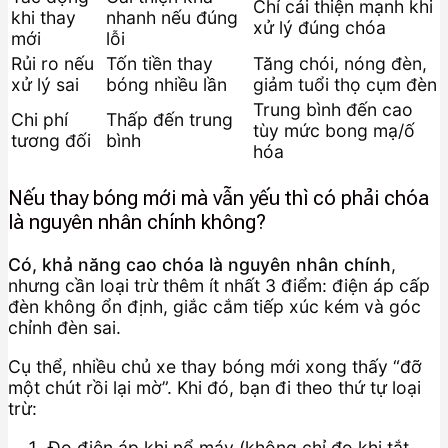
Chỉ cải thiện mạnh khi
khi thay
nhanh nếu đúng
xử lý đúng chóa
mới
lỗi
Rủi ro nếu
Tốn tiền thay
Tăng chói, nóng đèn,
xử lý sai
bóng nhiều lần
giảm tuổi thọ cụm đèn
Trung bình đến cao
Chi phí
Thấp đến trung
tùy mức bong mạ/ố
tương đối
bình
hóa
Nếu thay bóng mới mà vẫn yếu thì có phải chóa
là nguyên nhân chính không?
Có, khả năng cao chóa là nguyên nhân chính
,
nhưng cần loại trừ thêm ít nhất 3 điểm: điện áp cấp
đèn không ổn định, giắc cắm tiếp xúc kém và góc
chỉnh đèn sai.
Cụ thể, nhiều chủ xe thay bóng mới xong thấy “đỡ
một chút rồi lại mờ”. Khi đó, bạn đi theo thứ tự loại
trừ:
Đo điện áp khi nổ máy (không chỉ đo khi tắt