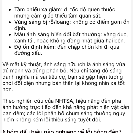
Tầm chiếu xa giảm
: đi tốc độ quen thuộc
nhưng cảm giác thiếu tầm quan sát.
Vùng sáng bị rỗ/loang
: không có điểm gom ổn
định.
Màu ánh sáng biến đổi bất thường
: vàng đục,
xanh tái, hoặc không đồng nhất giữa hai bên.
Độ ổn định kém
: đèn chập chờn khi đi qua
đường xấu.
Về mặt kỹ thuật, ánh sáng hữu ích là ánh sáng vừa
đủ mạnh
và
đúng phân bố. Nếu chỉ tăng độ sáng
danh nghĩa mà sai tiêu cự, bạn sẽ gặp hiện tượng
chói đối diện nhưng bản thân lại không nhìn xa tốt
hơn.
Theo nghiên cứu của
NHTSA
, hiệu năng đèn pha
ảnh hưởng trực tiếp đến khả năng phát hiện vật cản
ban đêm; các lỗi phân bố chùm sáng thường nguy
hiểm không kém lỗi thiếu sáng tuyệt đối.
Nhóm dấu hiệu nào nghiêng về lỗi bóng đèn?