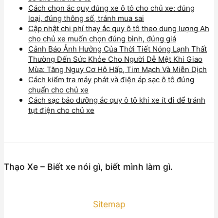
Cách chọn ắc quy đúng xe ô tô cho chủ xe: đúng
loại, đúng thông số, tránh mua sai
Cập nhật chi phí thay ắc quy ô tô theo dung lượng Ah
cho chủ xe muốn chọn đúng bình, đúng giá
Cảnh Báo Ảnh Hưởng Của Thời Tiết Nóng Lạnh Thất
Thường Đến Sức Khỏe Cho Người Dễ Mệt Khi Giao
Mùa: Tăng Nguy Cơ Hô Hấp, Tim Mạch Và Miễn Dịch
Cách kiểm tra máy phát và điện áp sạc ô tô đúng
chuẩn cho chủ xe
Cách sạc bảo dưỡng ắc quy ô tô khi xe ít đi để tránh
tụt điện cho chủ xe
Thạo Xe – Biết xe nói gì, biết mình làm gì.
Sitemap