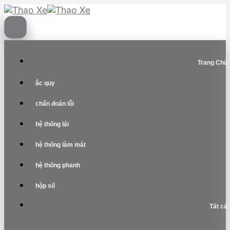
Skip
to
content
Trang Chủ
ắc quy
chẩn đoán lỗi
hệ thống lái
hệ thống làm mát
hệ thống phanh
hộp số
Tất cả