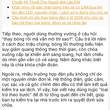
Chuẩn Kỹ Thuật Cho Người Mới Lắp Đặt
Khắc phục lỗi báo cháy bóng trên xe có CAN bus khi
lên đèn LED: nguyên nhân – cách xử lý đúng cho chủ xe
Cập nhật chi phí thay bóng đèn ô tô 2026 cho chủ xe:
báo giá theo loại bóng, dòng xe và công lắp
Tiếp theo, người dùng thường vướng ở câu hỏi
“thay bóng rồi mà vẫn mờ thì sao?”. Câu trả lời nằm
ở cách đọc triệu chứng: bóng lỗi thường biểu hiện
suy giảm quang thông theo thời gian, còn chóa
xuống cấp lại khiến ánh sáng loang, hụt tầm chiếu
dù nhìn gần vẫn có vẻ sáng. Nắm đúng khác biệt
này là chìa khóa chẩn đoán.
Ngoài ra, nhiều trường hợp đèn yếu không chỉ do
một nguyên nhân đơn lẻ. Hệ thống điện, giắc cắm,
cục sạc và cả góc chỉnh đèn đều có thể làm kết quả
kiểm tra sai lệch. Vì vậy, bài viết này dùng logic “loại
trừ theo bước” để đi từ tổng quát đến chi tiết, giúp
bạn tự kiểm tra tại nhà trước khi ra quyết định sửa
chữa.