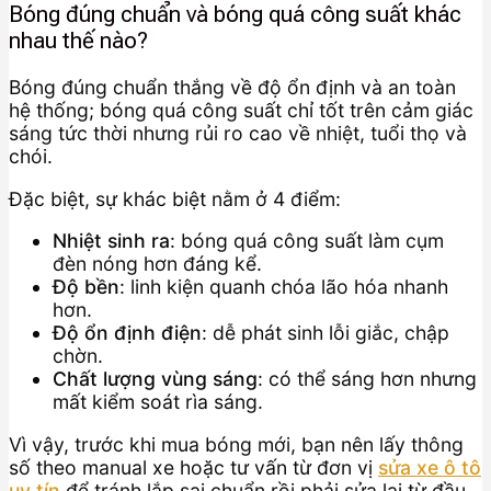
Bóng đúng chuẩn và bóng quá công suất khác
nhau thế nào?
Bóng đúng chuẩn thắng về độ ổn định và an toàn
hệ thống; bóng quá công suất chỉ tốt trên cảm giác
sáng tức thời nhưng rủi ro cao về nhiệt, tuổi thọ và
chói.
Đặc biệt, sự khác biệt nằm ở 4 điểm:
Nhiệt sinh ra
: bóng quá công suất làm cụm
đèn nóng hơn đáng kể.
Độ bền
: linh kiện quanh chóa lão hóa nhanh
hơn.
Độ ổn định điện
: dễ phát sinh lỗi giắc, chập
chờn.
Chất lượng vùng sáng
: có thể sáng hơn nhưng
mất kiểm soát rìa sáng.
Vì vậy, trước khi mua bóng mới, bạn nên lấy thông
số theo manual xe hoặc tư vấn từ đơn vị
sửa xe ô tô
uy tín
để tránh lắp sai chuẩn rồi phải sửa lại từ đầu.