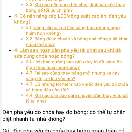
Khi nào nên phục hồi chóa, khi nào nên thay
bóng để tối ưu chi phí?
Có nên nâng cấp LED/công suất cao khi đèn yếu
không?
Nâng cấp sai có làm sáng hơn nhưng nguy
hiểm hơn không?
Bóng đúng chuẩn và bóng quá công suất khác
nhau thế nào?
Làm sao ngăn đèn pha yếu tái phát sau khi đã
sửa đúng chóa hoặc bóng?
Lịch bảo dưỡng nào giúp duy trì độ sáng ổn
định theo mùa mưa–nắng?
Tại sao cùng thay bóng mới nhưng xe này
sáng tốt, xe kia vẫn mờ?
Có những lỗi hiếm nào khiến đèn yếu dù chóa
và bóng đều còn tốt?
Khi nào cần vào gara chuyên đèn thay vì tự xử
lý tại nhà?
Đèn pha yếu do chóa hay do bóng: có thể tự phân
biệt nhanh tại nhà không?
Có, đèn pha yếu do chóa hay bóng hoàn toàn có