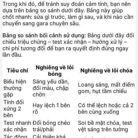
Trong khi đó, để tránh suy đoán cảm tính, bạn nên
dựa trên bảng so sánh dưới đây. Bảng này giúp
chốt nhanh: sửa gì trước, làm gì sau, và khi nào cần
chuyển sang gara chuyên sâu.
Bảng so sánh bối cảnh sử dụng:
Bảng dưới đây đối
chiếu triệu chứng – test xác nhận – hướng xử lý –
chi phí tương đối để bạn ra quyết định đúng ngay
lần đầu.
Nghiêng về lỗi
Tiêu chí
Nghiêng về lỗi chóa
bóng
Biểu hiện
Sáng yếu dần,
Loang sáng, mất điểm
thường
đổi màu, chập
gom, hụt tầm chiếu
gặp
chờn
Tính đối
Hay lệch 1 bên
Có thể lệch hoặc cả 2
xứng 2
rõ
bên cùng xuống
bên
Test nhanh
Đổi bóng chéo
Soi bề mặt chóa, test
xác nhận
trái/phải
vệt sáng trên tường
Tác động
Cải thiện khá