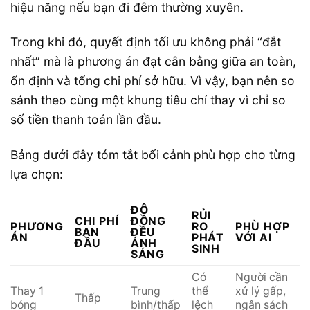
hiệu năng nếu bạn đi đêm thường xuyên.
Trong khi đó, quyết định tối ưu không phải “đắt
nhất” mà là phương án đạt cân bằng giữa an toàn,
ổn định và tổng chi phí sở hữu. Vì vậy, bạn nên so
sánh theo cùng một khung tiêu chí thay vì chỉ so
số tiền thanh toán lần đầu.
Bảng dưới đây tóm tắt bối cảnh phù hợp cho từng
lựa chọn:
ĐỘ
RỦI
CHI PHÍ
ĐỒNG
PHƯƠNG
RO
PHÙ HỢP
BAN
ĐỀU
ÁN
PHÁT
VỚI AI
ĐẦU
ÁNH
SINH
SÁNG
Có
Người cần
Thay 1
Trung
thể
xử lý gấp,
Thấp
bóng
bình/thấp
lệch
ngân sách