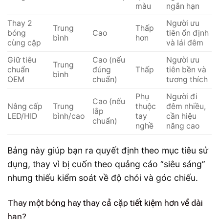
màu
ngắn hạn
Thay 2
Người ưu
Trung
Thấp
bóng
Cao
tiên ổn định
bình
hơn
cùng cặp
và lái đêm
Giữ tiêu
Cao (nếu
Người ưu
Trung
chuẩn
đúng
Thấp
tiên bền và
bình
OEM
chuẩn)
tương thích
Phụ
Người đi
Cao (nếu
Nâng cấp
Trung
thuộc
đêm nhiều,
lắp
LED/HID
bình/cao
tay
cần hiệu
chuẩn)
nghề
năng cao
Bảng này giúp bạn ra quyết định theo mục tiêu sử
dụng, thay vì bị cuốn theo quảng cáo “siêu sáng”
nhưng thiếu kiểm soát về độ chói và góc chiếu.
Thay một bóng hay thay cả cặp tiết kiệm hơn về dài
hạn?