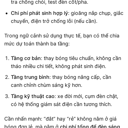
tra chống chói, test đèn cốt/pha.
Chi phí phát sinh hợp lý
: gioăng nắp chụp, giắc
chuyển, điện trở chống lỗi (nếu cần).
Trong ngữ cảnh sử dụng thực tế, bạn có thể chia
mức dự toán thành ba tầng:
Tầng cơ bản
: thay bóng tiêu chuẩn, không cần
tháo nhiều chi tiết, không phát sinh điện.
Tầng trung bình
: thay bóng nâng cấp, cần
canh chỉnh chùm sáng kỹ hơn.
Tầng kỹ thuật cao
: xe đời mới, cụm đèn chật,
có hệ thống giám sát điện cần tương thích.
Cần nhấn mạnh: “đắt” hay “rẻ” không nằm ở giá
bóng đơn lẻ, mà nằm ở
chi phí tổng để đèn sáng