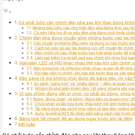
Có phải luôn cần chỉnh đèn pha sau khi thay bóng khô
Những dấu hiệu nào cho thấy đèn pha đang lệch sau kh
Có nên tiếp tục đi xe nếu đèn pha đang chói hoặc chiế
Chỉnh đèn pha đúng chuẩn gồm những bước nào tại n
Cần chuẩn bị những điều kiện và dụng cụ nào trước khi
Cách kẻ mốc và xác lập đường cut-off chuẩn để chỉnh n
Nên chỉnh vít cao-thấp trước hay trái-phải trước để trá
Làm sao kiểm tra lại kết quả sau chỉnh khi chạy thử ba
Halogen, LED và HID khác nhau thế nào khi căn chỉnh 
Đèn projector và reflector khác nhau ra sao về độ khó 
Khi nào nên tự chỉnh, khi nào bắt buộc đưa xe vào gar
Đèn sáng rõ mà không chói được đo bằng tiêu chí nào?
So sánh “sáng hơn” và “chiếu đúng” – điều gì quan trọn
Những lỗi phổ biến khiến đèn ‘rất sáng’ nhưng vẫn ngu
Vì sao chỉnh đúng vẫn bị chói: có phải do bóng, chóa h
Bóng “đúng chân” và bóng “đúng tiêu cự quang học” k
Chóa phản xạ lão hóa hoặc thấu kính mờ ảnh hưởng đư
Tải nặng phía sau và hệ treo mềm có làm đèn ngẩng g
Auto-leveling/AFS lỗi nhận biết bằng cách nào trước k
Bảng tóm tắt nhanh để áp dụng ngay trước khi lái đêm
Kết luận