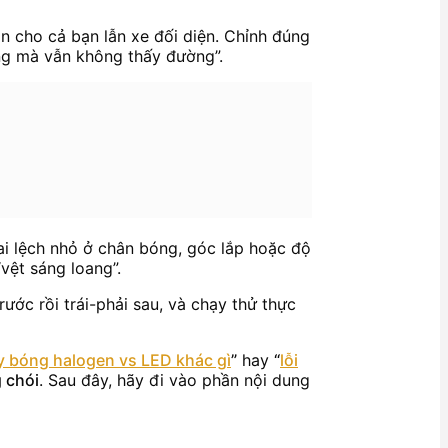
 cho cả bạn lẫn xe đối diện. Chỉnh đúng
áng mà vẫn không thấy đường”.
 sai lệch nhỏ ở chân bóng, góc lắp hoặc độ
vệt sáng loang”.
ước rồi trái-phải sau, và chạy thử thực
y bóng halogen vs LED khác gì
”
hay
“
lỗi
 chói
. Sau đây, hãy đi vào phần nội dung