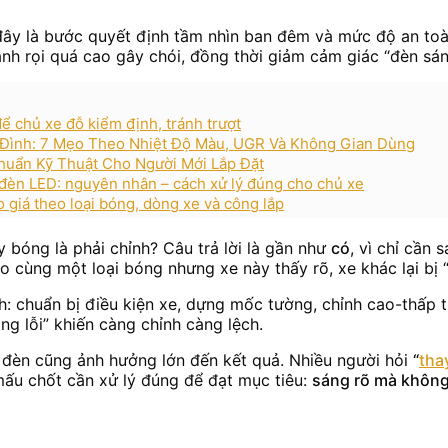
đây là bước quyết định tầm nhìn ban đêm và mức độ an toàn
ránh rọi quá cao gây chói, đồng thời giảm cảm giác “đèn s
ể chủ xe đỗ kiểm định, tránh trượt
Đình: 7 Mẹo Theo Nhiệt Độ Màu, UGR Và Không Gian Dùng
huẩn Kỹ Thuật Cho Người Mới Lắp Đặt
 đèn LED: nguyên nhân – cách xử lý đúng cho chủ xe
 giá theo loại bóng, dòng xe và công lắp
 bóng là phải chỉnh? Câu trả lời là gần như
có
, vì chỉ cần
o cùng một loại bóng nhưng xe này thấy rõ, xe khác lại bị “
nh: chuẩn bị điều kiện xe, dựng mốc tường, chỉnh cao-thấp tr
ồng lỗi” khiến càng chỉnh càng lệch.
 đèn cũng ảnh hưởng lớn đến kết quả. Nhiều người hỏi
“
tha
mấu chốt cần xử lý đúng để đạt mục tiêu:
sáng rõ mà không