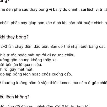
hông?
 đèn pha sau thay bóng vì ba lý do chính: sai lệch vị trí l
hói”, phần này giúp bạn xác định khi nào bắt buộc chỉnh n
khi thay bóng?
 2–3 lần chạy đêm đầu tiên. Bạn có thể nhận biết bằng các 
phía trước hoặc mắt người đi ngược chiều.
t đường gần nhưng không thấy xa.
ột bên ăn lề quá nhiều.
h rõ, gây mệt mắt.
do lắp bóng lệch hoặc chóa xuống cấp.
 đề thường không nằm ở việc thiếu lumen, mà nằm ở
góc chiế
iếu lệch không?
 đủ sáng để đến nơi chỉnh đèn. Có 3 lý do thực tế: