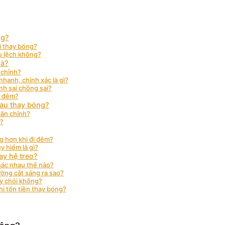
ng?
i thay bóng?
u lệch không?
hà?
 chỉnh?
hanh, chính xác là gì?
nh sai chồng sai?
n đêm?
sau thay bóng?
căn chỉnh?
a?
g hơn khi đi đêm?
y hiểm là gì?
ay hệ treo?
hác nhau thế nào?
ờng cắt sáng ra sao?
ây chói không?
hi tốn tiền thay bóng?