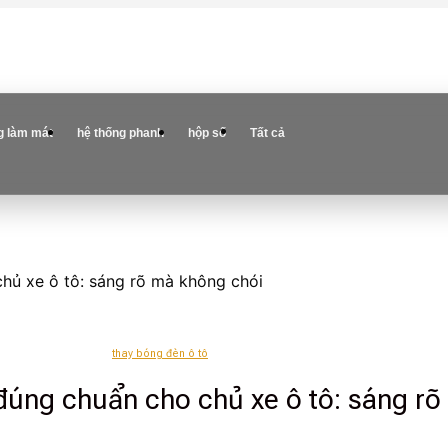
g làm mát
hệ thống phanh
hộp số
Tất cả
hủ xe ô tô: sáng rõ mà không chói
thay bóng đèn ô tô
đúng chuẩn cho chủ xe ô tô: sáng rõ