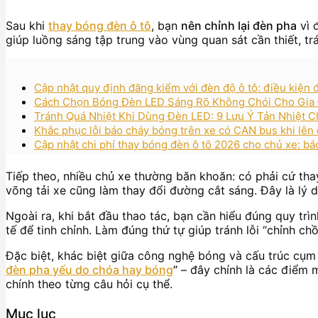
Sau khi
thay bóng đèn ô tô
, bạn
nên chỉnh lại đèn pha
vì 
giúp luồng sáng tập trung vào vùng quan sát cần thiết, t
Cập nhật quy định đăng kiểm với đèn độ ô tô: điều kiện đ
Cách Chọn Bóng Đèn LED Sáng Rõ Không Chói Cho Gia 
Tránh Quá Nhiệt Khi Dùng Đèn LED: 9 Lưu Ý Tản Nhiệt C
Khắc phục lỗi báo cháy bóng trên xe có CAN bus khi lên
Cập nhật chi phí thay bóng đèn ô tô 2026 cho chủ xe: báo
Tiếp theo, nhiều chủ xe thường băn khoăn: có phải cứ thay
võng tải xe cũng làm thay đổi đường cắt sáng. Đây là lý d
Ngoài ra, khi bắt đầu thao tác, bạn cần hiểu đúng quy trì
tế để tinh chỉnh. Làm đúng thứ tự giúp tránh lỗi “chỉnh ch
Đặc biệt, khác biệt giữa công nghệ bóng và cấu trúc cụm
đèn pha yếu do chóa hay bóng
”
– đây chính là các điểm 
chính theo từng câu hỏi cụ thể.
Mục lục