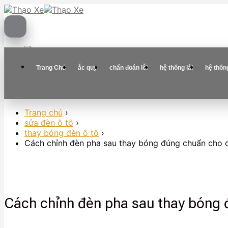
Skip
to
content
Trang Chủ
ắc quy
chẩn đoán lỗi
hệ thống lái
hệ thốn
Trang chủ
›
sửa đèn ô tô
›
thay bóng đèn ô tô
›
Cách chỉnh đèn pha sau thay bóng đúng chuẩn cho c
Cách chỉnh đèn pha sau thay bóng 