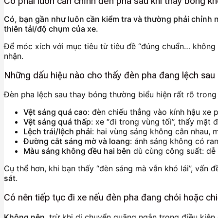
Có phải luôn cần chỉnh đèn pha sau khi thay bóng k
Có, bạn gần như luôn cần kiểm tra và thường phải chỉnh nhẹ
thiên tải/độ chụm của xe.
Để móc xích với mục tiêu từ tiêu đề “đúng chuẩn… không c
nhận.
Những dấu hiệu nào cho thấy đèn pha đang lệch sau 
Đèn pha lệch sau thay bóng thường biểu hiện rất rõ trong
Vệt sáng quá cao
: đèn chiếu thẳng vào kính hậu xe 
Vệt sáng quá thấp
: xe “đi trong vùng tối”, thấy mặ
Lệch trái/lệch phải
: hai vùng sáng không cân nhau, m
Đường cắt sáng mờ và loang
: ánh sáng không có ran
Màu sáng không đều hai bên
dù cùng công suất: dễ 
Cụ thể hơn, khi bạn thấy “đèn sáng mà vẫn khó lái”, vấn
sát
.
Có nên tiếp tục đi xe nếu đèn pha đang chói hoặc ch
Không nên
, trừ khi di chuyển quãng ngắn trong điều kiện