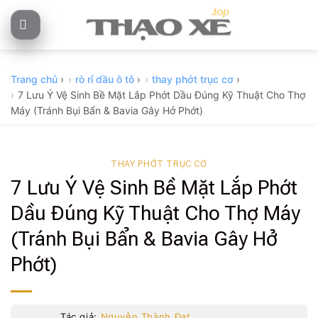
Skip
to
content
Trang chủ
›
rò rỉ dầu ô tô
›
thay phớt trục cơ
›
7 Lưu Ý Vệ Sinh Bề Mặt Lắp Phớt Dầu Đúng Kỹ Thuật Cho Thợ
Máy (Tránh Bụi Bẩn & Bavia Gây Hở Phớt)
THAY PHỚT TRỤC CƠ
7 Lưu Ý Vệ Sinh Bề Mặt Lắp Phớt
Dầu Đúng Kỹ Thuật Cho Thợ Máy
(Tránh Bụi Bẩn & Bavia Gây Hở
Phớt)
Tác giả:
Nguyễn Thành Đạt