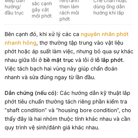
Mép dẫn
ren/rãnh
Che chắn hoặc
sắc cạnh
hướng/
then làm
dùng ống dẫn
gây cắt
đầu trục
rách môi
hướng khi lắp
môi phớt
phớt
Bên cạnh đó, khi xử lý các ca
nguyên nhân phớt
nhanh hỏng
, thợ thường tập trung vào vật liệu
phớt hoặc áp suất làm việc, nhưng bỏ qua sự khác
nhau giữa lỗi ở
bề mặt trục
và lỗi ở
lỗ lắp phớt
.
Việc tách bạch hai vùng này giúp chẩn đoán
nhanh và sửa đúng ngay từ lần đầu.
Dẫn chứng (nếu có):
Các hướng dẫn kỹ thuật lắp
phớt tiêu chuẩn thường tách riêng phần kiểm tra
“shaft condition” và “housing bore condition”, cho
thấy đây là hai nhóm thuộc tính khác nhau và cần
quy trình vệ sinh/đánh giá khác nhau.