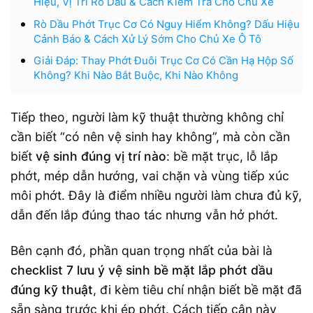
Hiệu, Vị Trí Rò Dầu & Cách Kiểm Tra Cho Chủ Xe
Rò Dầu Phớt Trục Cơ Có Nguy Hiểm Không? Dấu Hiệu
Cảnh Báo & Cách Xử Lý Sớm Cho Chủ Xe Ô Tô
Giải Đáp: Thay Phớt Đuôi Trục Cơ Có Cần Hạ Hộp Số
Không? Khi Nào Bắt Buộc, Khi Nào Không
Tiếp theo, người làm kỹ thuật thường không chỉ
cần biết “có nên vệ sinh hay không”, mà còn cần
biết
vệ sinh đúng vị trí nào
: bề mặt trục, lỗ lắp
phớt, mép dẫn hướng, vai chặn và vùng tiếp xúc
môi phớt. Đây là điểm nhiều người làm chưa đủ kỹ,
dẫn đến lắp đúng thao tác nhưng vẫn hở phớt.
Bên cạnh đó, phần quan trọng nhất của bài là
checklist 7 lưu ý vệ sinh bề mặt lắp phớt dầu
đúng kỹ thuật
, đi kèm tiêu chí nhận biết bề mặt đã
sẵn sàng trước khi ép phớt. Cách tiếp cận này