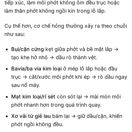
tiếp xúc, làm môi phớt không ôm đều trục hoặc
làm thân phớt không ngồi kín trong lỗ lắp.
Cụ thể hơn, cơ chế hỏng thường xảy ra theo chuỗi
như sau:
Bụi/cặn cứng
kẹt giữa phớt và bề mặt lắp →
tạo khe hở nhỏ → dầu rò thành vệt.
Bavia/ba via kim loại
ở mép lỗ lắp hoặc đầu
trục → cắt/xước môi phớt khi ép → rò dầu ngay
sau nổ máy.
Mạt kim loại/rỉ sét
còn sót lại → mài mòn môi
phớt nhanh hơn trong quá trình quay.
Xơ vải từ giẻ lau
bám lại → giữ dầu/cặn, khiến
phớt ngồi không đều.