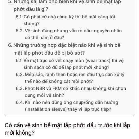
Những sai lầm phổ biến khi vệ sinh bề mặt lắp
phớt dầu là gì?
Có phải cứ chà càng kỹ thì bề mặt càng tốt
không?
Vệ sinh đúng nhưng vẫn rò dầu: nguyên nhân
có thể nằm ở đâu?
Những trường hợp đặc biệt nào khi vệ sinh bề
mặt lắp phớt dầu dễ bị bỏ sót?
Bề mặt trục có vết chạy mòn (wear track) thì vệ
sinh sạch có đủ để lắp phớt mới không?
Mép sắc, rãnh then hoặc ren đầu trục cần xử lý
thế nào để không cắt môi phớt?
Phớt NBR và FKM có khác nhau không khi chọn
dung môi vệ sinh?
Khi nào nên dùng ống chụp/ống dẫn hướng
(installation sleeve) thay vì lắp trực tiếp?
Có cần vệ sinh bề mặt lắp phớt dầu trước khi lắp
mới không?