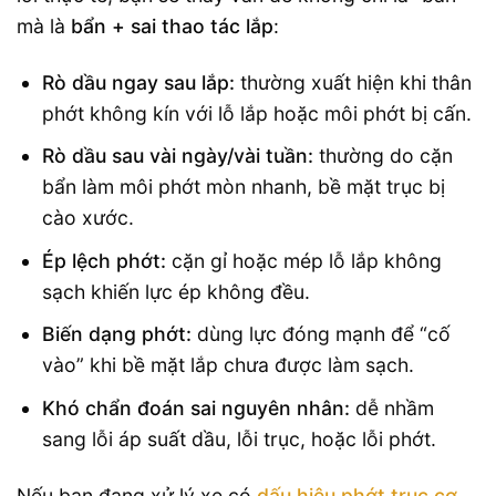
mà là
bẩn + sai thao tác lắp
:
Rò dầu ngay sau lắp:
thường xuất hiện khi thân
phớt không kín với lỗ lắp hoặc môi phớt bị cấn.
Rò dầu sau vài ngày/vài tuần:
thường do cặn
bẩn làm môi phớt mòn nhanh, bề mặt trục bị
cào xước.
Ép lệch phớt:
cặn gỉ hoặc mép lỗ lắp không
sạch khiến lực ép không đều.
Biến dạng phớt:
dùng lực đóng mạnh để “cố
vào” khi bề mặt lắp chưa được làm sạch.
Khó chẩn đoán sai nguyên nhân:
dễ nhầm
sang lỗi áp suất dầu, lỗi trục, hoặc lỗi phớt.
Nếu bạn đang xử lý xe có
dấu hiệu phớt trục cơ