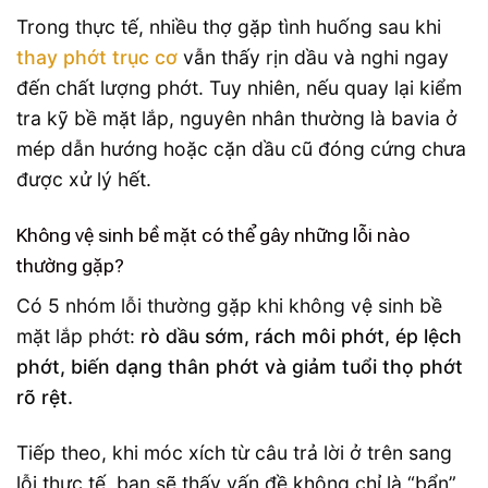
Trong thực tế, nhiều thợ gặp tình huống sau khi
thay phớt trục cơ
vẫn thấy rịn dầu và nghi ngay
đến chất lượng phớt. Tuy nhiên, nếu quay lại kiểm
tra kỹ bề mặt lắp, nguyên nhân thường là bavia ở
mép dẫn hướng hoặc cặn dầu cũ đóng cứng chưa
được xử lý hết.
Không vệ sinh bề mặt có thể gây những lỗi nào
thường gặp?
Có 5 nhóm lỗi thường gặp khi không vệ sinh bề
mặt lắp phớt:
rò dầu sớm, rách môi phớt, ép lệch
phớt, biến dạng thân phớt và giảm tuổi thọ phớt
rõ rệt.
Tiếp theo, khi móc xích từ câu trả lời ở trên sang
lỗi thực tế, bạn sẽ thấy vấn đề không chỉ là “bẩn”