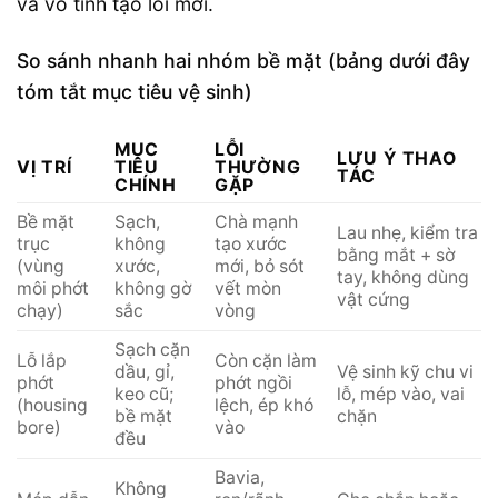
và vô tình tạo lỗi mới.
So sánh nhanh hai nhóm bề mặt (bảng dưới đây
tóm tắt mục tiêu vệ sinh)
MỤC
LỖI
LƯU Ý THAO
VỊ TRÍ
TIÊU
THƯỜNG
TÁC
CHÍNH
GẶP
Bề mặt
Sạch,
Chà mạnh
Lau nhẹ, kiểm tra
trục
không
tạo xước
bằng mắt + sờ
(vùng
xước,
mới, bỏ sót
tay, không dùng
môi phớt
không gờ
vết mòn
vật cứng
chạy)
sắc
vòng
Sạch cặn
Lỗ lắp
Còn cặn làm
dầu, gỉ,
Vệ sinh kỹ chu vi
phớt
phớt ngồi
keo cũ;
lỗ, mép vào, vai
(housing
lệch, ép khó
bề mặt
chặn
bore)
vào
đều
Bavia,
Không