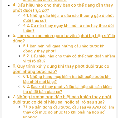
Dấu hiệu nào cho thấy bạn có thể đang cần thay
phớt đuôi trục cơ?
Những dấu hiệu rò dầu nào thường gặp ở phớt
đuôi trục cơ?
Có nên thay ngay khi mới rò nhẹ hay theo dõi
thêm?
Làm sao xác minh gara tư vấn “phải hạ hộp số” là
đúng?
Bạn nên hỏi gara những câu nào trước khi
đồng ý thay phớt?
Dấu hiệu nào cho thấy có thể chẩn đoán nhầm
vị trí rò dầu?
Quy trình xử lý đúng khi thay phớt đuôi trục cơ
gồm những bước nào?
Những hạng mục kiểm tra bắt buộc trước khi
lắp phớt mới là gì?
Sau khi thay phớt và lắp lại hộp số, cần kiểm
tra gì để bàn giao xe?
Những trường hợp đặc biệt nào khiến thay phớt
đuôi trục cơ dễ bị hiểu sai hoặc tái rò sau sửa?
Xe dẫn động cầu trước, cầu sau và AWD có làm
thay đổi mức độ phức tạp khi phải hạ hộp số
không?