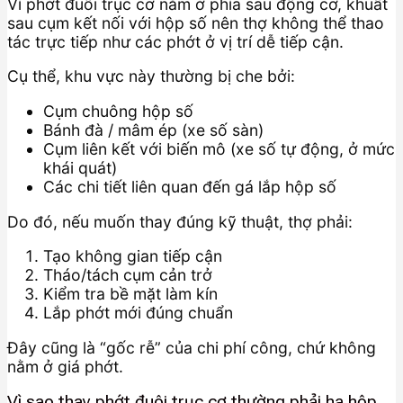
Vì phớt đuôi trục cơ nằm ở phía sau động cơ, khuất
sau cụm kết nối với hộp số nên thợ không thể thao
tác trực tiếp như các phớt ở vị trí dễ tiếp cận.
Cụ thể, khu vực này thường bị che bởi:
Cụm chuông hộp số
Bánh đà / mâm ép (xe số sàn)
Cụm liên kết với biến mô (xe số tự động, ở mức
khái quát)
Các chi tiết liên quan đến gá lắp hộp số
Do đó, nếu muốn thay đúng kỹ thuật, thợ phải:
Tạo không gian tiếp cận
Tháo/tách cụm cản trở
Kiểm tra bề mặt làm kín
Lắp phớt mới đúng chuẩn
Đây cũng là “gốc rễ” của chi phí công, chứ không
nằm ở giá phớt.
Vì sao thay phớt đuôi trục cơ thường phải hạ hộp