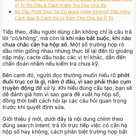
Vị Trí Rò Dầu & Cách Kiểm Tra Cho Chủ Xe
Rò Dầu Phớt Trục Cơ Có Nguy Hiểm Không? Dấu Hiệu
Cảnh Báo & Cách Xử Lý Sớm Cho Chủ Xe Ô Tô
Tiếp theo, điều người dùng cần không chỉ là câu trả
lời “có/không”, mà còn là
khi nào bắt buộc, khi nào
chưa chắc cần hạ hộp số
. Một số trường hợp rò
dầu nhìn giống nhau nhưng thực tế lại đến từ gioăng
nắp máy, cacte dầu hoặc các vị trí khác, dẫn đến
chẩn đoán nhầm nếu kiểm tra chưa kỹ.
Bên cạnh đó, người đọc thường muốn hiểu rõ
phớt
đuôi trục cơ là gì, nằm ở đâu, vì sao phải tháo cụm
truyền động
để xử lý. Khi hiểu đúng cấu tạo, bạn sẽ
dễ đánh giá hơn vì sao gara đề xuất hạ hộp số,
đồng thời biết cách hỏi lại các câu hỏi quan trọng
trước khi quyết định sửa.
Giới thiệu ý mới, dưới đây là nội dung chính theo
đúng search intent: trả lời trực tiếp việc có cần hạ
hộp số hay không, cách phân biệt trường hợp bắt