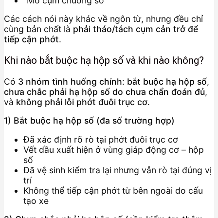
“Mở cụm chuông số”
Các cách nói này khác về ngôn từ, nhưng đều chỉ
cùng bản chất là
phải tháo/tách cụm cản trở để
tiếp cận phớt
.
Khi nào bắt buộc hạ hộp số và khi nào không?
Có
3 nhóm tình huống chính
:
bắt buộc hạ hộp số
,
chưa chắc phải hạ hộp số do chưa chẩn đoán đủ
,
và
không phải lỗi phớt đuôi trục cơ
.
1) Bắt buộc hạ hộp số (đa số trường hợp)
Đã xác định rõ rò tại phớt đuôi trục cơ
Vết dầu xuất hiện ở vùng giáp động cơ – hộp
số
Đã vệ sinh kiểm tra lại nhưng vẫn rò tại đúng vị
trí
Không thể tiếp cận phớt từ bên ngoài do cấu
tạo xe