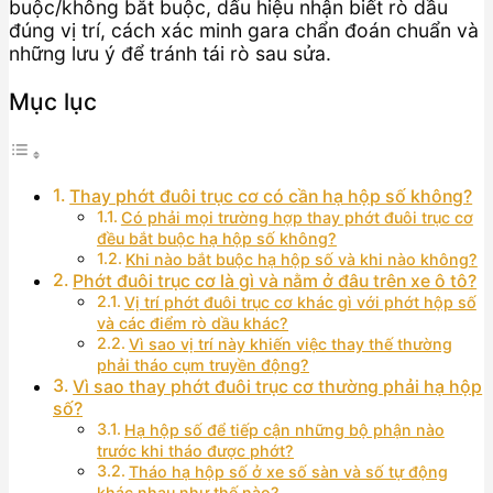
buộc/không bắt buộc, dấu hiệu nhận biết rò dầu
đúng vị trí, cách xác minh gara chẩn đoán chuẩn và
những lưu ý để tránh tái rò sau sửa.
Mục lục
Thay phớt đuôi trục cơ có cần hạ hộp số không?
Có phải mọi trường hợp thay phớt đuôi trục cơ
đều bắt buộc hạ hộp số không?
Khi nào bắt buộc hạ hộp số và khi nào không?
Phớt đuôi trục cơ là gì và nằm ở đâu trên xe ô tô?
Vị trí phớt đuôi trục cơ khác gì với phớt hộp số
và các điểm rò dầu khác?
Vì sao vị trí này khiến việc thay thế thường
phải tháo cụm truyền động?
Vì sao thay phớt đuôi trục cơ thường phải hạ hộp
số?
Hạ hộp số để tiếp cận những bộ phận nào
trước khi tháo được phớt?
Tháo hạ hộp số ở xe số sàn và số tự động
khác nhau như thế nào?