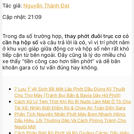
Tác giả:
Nguyễn Thành Đạt
Cập nhật: 21:09
Trong đa số trường hợp,
thay phớt đuôi trục cơ có
cần hạ hộp số
và câu trả lời là
có
, vì vị trí phớt nằm
ở khu vực giáp giữa động cơ và hộp số nên rất khó
tiếp cận từ bên ngoài. Đây cũng là lý do nhiều chủ
xe thấy “tiền công cao hơn tiền phớt” và dễ băn
khoăn gara có tư vấn đúng hay không.
7 Lưu Ý Vệ Sinh Bề Mặt Lắp Phớt Dầu Đúng Kỹ Thuật
Cho Thợ Máy (Tránh Bụi Bẩn & Bavia Gây Hở Phớt)
Cách Xử Lý Tạm Thời Khi Rò Rỉ Nước Làm Mát Ô Tô Cho
Tài Xế: Nhận Biết Điểm Rò & Chạy An Toàn Đến Gara
Phân Tích Nguyên Nhân Phớt Máy Bơm Nhanh Hỏng:
Dấu Hiệu, Lỗi Thường Gặp Và Cách Phòng Tránh Cho
Người Mới
Cách Phân Biệt Rò Phớt Và Rò Gioăng Cácte: Dấu Hiệu,