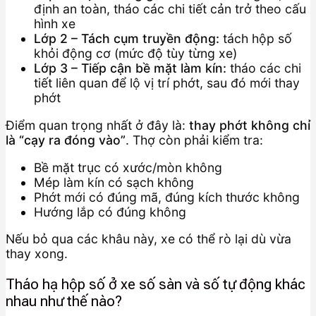
định an toàn, tháo các chi tiết cản trở theo cấu
hình xe
Lớp 2 – Tách cụm truyền động:
tách hộp số
khỏi động cơ (mức độ tùy từng xe)
Lớp 3 – Tiếp cận bề mặt làm kín:
tháo các chi
tiết liên quan để lộ vị trí phớt, sau đó mới thay
phớt
Điểm quan trọng nhất ở đây là:
thay phớt không chỉ
là “cạy ra đóng vào”
. Thợ còn phải kiểm tra:
Bề mặt trục có xước/mòn không
Mép làm kín có sạch không
Phớt mới có đúng mã, đúng kích thước không
Hướng lắp có đúng không
Nếu bỏ qua các khâu này, xe có thể rò lại dù vừa
thay xong.
Tháo hạ hộp số ở xe số sàn và số tự động khác
nhau như thế nào?