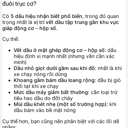
đuôi trục cơ?
Có
5 dấu hiệu nhận biết phổ biến
, trong đó quan
trọng nhất là
vị trí vết dầu tập trung gần khu vực
giáp động cơ – hộp số
.
Cụ thể:
Vết dầu ở mặt ghép động cơ – hộp số:
dấu
hiệu định vị mạnh nhất (nhưng vẫn cần xác
minh)
Dầu nhỏ giọt dưới gầm sau khi đỗ:
nhất là khi
xe chạy nóng rồi dừng
Khoang gầm bám dầu loang rộng:
dầu bị gió
thổi tạt khi xe chạy
Mức dầu máy giảm bất thường:
cần loại trừ
tiêu hao dầu do đốt cháy
Mùi dầu khét nhẹ (một số trường hợp):
khi
dầu bám vào bề mặt nóng
Cụ thể hơn, bạn cũng nên phân biệt với các lỗi dễ
nhầm: