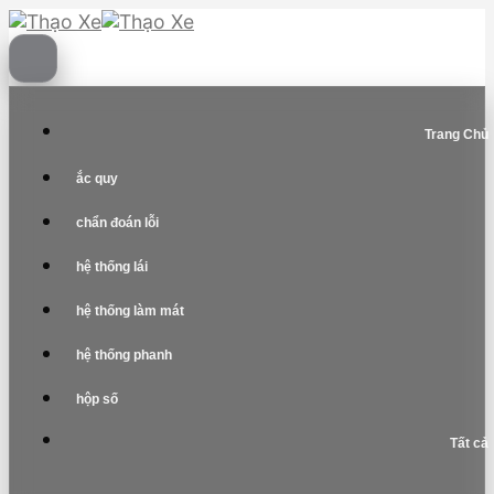
Skip
to
content
Trang Chủ
ắc quy
chẩn đoán lỗi
hệ thống lái
hệ thống làm mát
hệ thống phanh
hộp số
Tất cả