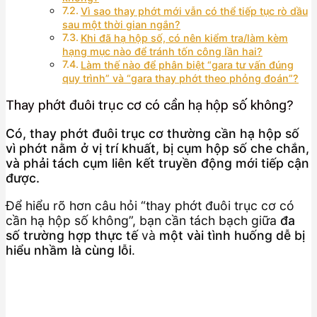
Vì sao thay phớt mới vẫn có thể tiếp tục rò dầu
sau một thời gian ngắn?
Khi đã hạ hộp số, có nên kiểm tra/làm kèm
hạng mục nào để tránh tốn công lần hai?
Làm thế nào để phân biệt “gara tư vấn đúng
quy trình” và “gara thay phớt theo phỏng đoán”?
Thay phớt đuôi trục cơ có cần hạ hộp số không?
Có, thay phớt đuôi trục cơ thường cần hạ hộp số
vì phớt nằm ở vị trí khuất, bị cụm hộp số che chắn,
và phải tách cụm liên kết truyền động mới tiếp cận
được.
Để hiểu rõ hơn câu hỏi “thay phớt đuôi trục cơ có
cần hạ hộp số không”, bạn cần tách bạch giữa
đa
số trường hợp thực tế
và
một vài tình huống dễ bị
hiểu nhầm là cùng lỗi
.