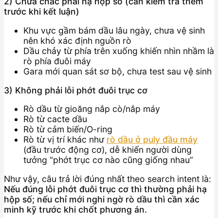
2) Chưa chắc phải hạ hộp số (cần kiểm tra thêm
trước khi kết luận)
Khu vực gầm bám dầu lâu ngày, chưa vệ sinh
nên khó xác định nguồn rò
Dầu chảy từ phía trên xuống khiến nhìn nhầm là
rò phía đuôi máy
Gara mới quan sát sơ bộ, chưa test sau vệ sinh
3) Không phải lỗi phớt đuôi trục cơ
Rò dầu từ gioăng nắp cò/nắp máy
Rò từ cacte dầu
Rò từ cảm biến/O-ring
Rò từ vị trí khác như
rò dầu ở puly đầu máy
(đầu trước động cơ), dễ khiến người dùng
tưởng “phớt trục cơ nào cũng giống nhau”
Như vậy, câu trả lời đúng nhất theo search intent là:
Nếu đúng lỗi phớt đuôi trục cơ thì thường phải hạ
hộp số; nếu chỉ mới nghi ngờ rò dầu thì cần xác
minh kỹ trước khi chốt phương án.