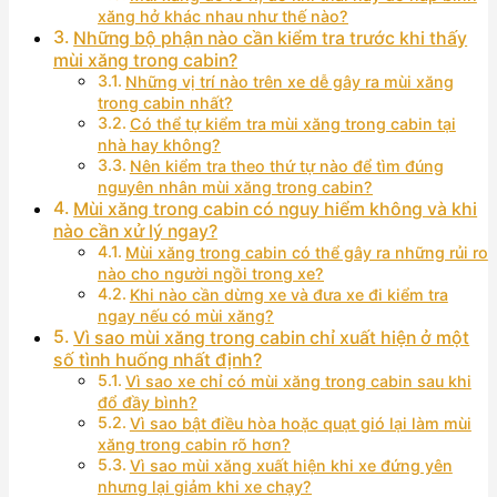
xăng hở khác nhau như thế nào?
Những bộ phận nào cần kiểm tra trước khi thấy
mùi xăng trong cabin?
Những vị trí nào trên xe dễ gây ra mùi xăng
trong cabin nhất?
Có thể tự kiểm tra mùi xăng trong cabin tại
nhà hay không?
Nên kiểm tra theo thứ tự nào để tìm đúng
nguyên nhân mùi xăng trong cabin?
Mùi xăng trong cabin có nguy hiểm không và khi
nào cần xử lý ngay?
Mùi xăng trong cabin có thể gây ra những rủi ro
nào cho người ngồi trong xe?
Khi nào cần dừng xe và đưa xe đi kiểm tra
ngay nếu có mùi xăng?
Vì sao mùi xăng trong cabin chỉ xuất hiện ở một
số tình huống nhất định?
Vì sao xe chỉ có mùi xăng trong cabin sau khi
đổ đầy bình?
Vì sao bật điều hòa hoặc quạt gió lại làm mùi
xăng trong cabin rõ hơn?
Vì sao mùi xăng xuất hiện khi xe đứng yên
nhưng lại giảm khi xe chạy?