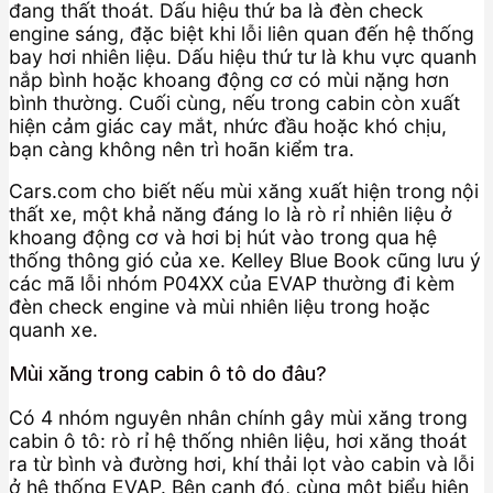
đang thất thoát. Dấu hiệu thứ ba là đèn check
engine sáng, đặc biệt khi lỗi liên quan đến hệ thống
bay hơi nhiên liệu. Dấu hiệu thứ tư là khu vực quanh
nắp bình hoặc khoang động cơ có mùi nặng hơn
bình thường. Cuối cùng, nếu trong cabin còn xuất
hiện cảm giác cay mắt, nhức đầu hoặc khó chịu,
bạn càng không nên trì hoãn kiểm tra.
Cars.com cho biết nếu mùi xăng xuất hiện trong nội
thất xe, một khả năng đáng lo là rò rỉ nhiên liệu ở
khoang động cơ và hơi bị hút vào trong qua hệ
thống thông gió của xe. Kelley Blue Book cũng lưu ý
các mã lỗi nhóm P04XX của EVAP thường đi kèm
đèn check engine và mùi nhiên liệu trong hoặc
quanh xe.
Mùi xăng trong cabin ô tô do đâu?
Có 4 nhóm nguyên nhân chính gây mùi xăng trong
cabin ô tô: rò rỉ hệ thống nhiên liệu, hơi xăng thoát
ra từ bình và đường hơi, khí thải lọt vào cabin và lỗi
ở hệ thống EVAP. Bên cạnh đó, cùng một biểu hiện