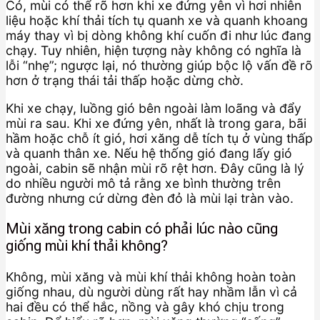
Có, mùi có thể rõ hơn khi xe đứng yên vì hơi nhiên
liệu hoặc khí thải tích tụ quanh xe và quanh khoang
máy thay vì bị dòng không khí cuốn đi như lúc đang
chạy. Tuy nhiên, hiện tượng này không có nghĩa là
lỗi “nhẹ”; ngược lại, nó thường giúp bộc lộ vấn đề rõ
hơn ở trạng thái tải thấp hoặc dừng chờ.
Khi xe chạy, luồng gió bên ngoài làm loãng và đẩy
mùi ra sau. Khi xe đứng yên, nhất là trong gara, bãi
hầm hoặc chỗ ít gió, hơi xăng dễ tích tụ ở vùng thấp
và quanh thân xe. Nếu hệ thống gió đang lấy gió
ngoài, cabin sẽ nhận mùi rõ rệt hơn. Đây cũng là lý
do nhiều người mô tả rằng xe bình thường trên
đường nhưng cứ dừng đèn đỏ là mùi lại tràn vào.
Mùi xăng trong cabin có phải lúc nào cũng
giống mùi khí thải không?
Không, mùi xăng và mùi khí thải không hoàn toàn
giống nhau, dù người dùng rất hay nhầm lẫn vì cả
hai đều có thể hắc, nồng và gây khó chịu trong