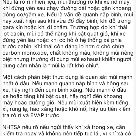
Nếu là rò rỉ nhiên liệu, mùi thường rõ khi xe nổ máy,
khi đứng yên sau chạy đường dài hoặc gần khoang
động cơ/gầm xe. Nếu là vấn đề quanh nắp bình, mùi
hay xuất hiện sau khi vừa đổ đầy bình, khi đỗ trong
gara kín hoặc khi đi chậm. Trường hợp do khí thải
lọt cabin, mùi có thể nặng khi bật quạt gió, khi xe
đứng yên lâu hoặc khi có hở ở hệ thống xả phía
trước cabin. Khí thải còn đáng lo hơn ở chỗ chứa
carbon monoxide, chất không màu, không mùi riêng
biệt nhưng thường đi cùng mùi exhaust khiến người
dùng cảm nhận là “mùi lạ rất khó chịu”.
Một cách phân biệt thực dụng là quan sát mùi mạnh
nhất ở đâu. Nếu mạnh quanh nắp bình và hông sau
xe, hãy nghĩ đến cụm bình xăng. Nếu mạnh ở đầu
xe hoặc tăng khi bật quạt, hãy nghĩ đến khoang
máy hoặc đường gió. Nếu mùi xuất hiện kèm tiếng
xì, rung lạ, hao xăng hoặc khó nổ, hãy ưu tiên kiểm
tra rò rỉ và EVAP trước.
NHTSA nêu rõ nếu ngửi thấy khí xả trong xe, cần
kiểm tra ngay và không nên tiếp tục lái, vì khí xả có