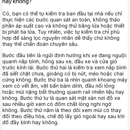
hay không?
Có, bạn có thể tự kiểm tra ban đầu tại nhà nếu chỉ
thực hiện các bước quan sát an toàn, không tháo
phần áp suất cao và không thử bằng lửa hoặc thiết
bị phát tia lửa. Tuy nhiên, việc tự kiểm tra chỉ phù
hợp để sàng lọc nguyên nhân dễ thấy chứ không
thay thế chẩn đoán chuyên sâu.
Bước đầu tiên là ngửi định hướng khi xe đang nguội:
quanh nắp bình, hông sau xe, đầu xe và cửa gió
trước kính lái. Bước thứ hai là kiểm tra xem nắp bình
đã siết chặt chưa, gioăng có bị nứt, méo hoặc chai
cứng không. Bước thứ ba là nhìn quanh khoang máy
xem có vết ẩm, vệt bẩn bám dính, đầu nối lỏng
hoặc mùi nặng bất thường quanh rail nhiên liệu hay
không. Bước thứ tư là quan sát mặt sàn nơi đỗ xe
sau nhiều giờ xem có đốm chất lỏng nghi ngờ
không. Bước thứ năm là theo dõi xem mùi có thay
đổi theo điều hòa, chế độ lấy gió ngoài hay sau khi
đổ đầy bình hay không.