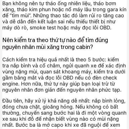
Bạn không nên tự tháo ống nhiên liệu, tháo bơm
xăng, tháo kim phun hoặc nổ máy lâu trong gara kín
để “tìm mùi”. Những thao tác đó làm rủi ro tăng cao
và dễ dẫn đến kết luận sai nếu thiếu thiết bị như
máy dò rò, smoke test hoặc máy đọc lỗi OBD.
Nên kiểm tra theo thứ tự nào để tìm đúng
nguyên nhân mùi xăng trong cabin?
Cách kiểm tra hiệu quả nhất là theo 5 bước: kiểm
tra nắp bình và cổ châm, ngửi quanh xe để xác định
vùng nặng mùi, quan sát khoang máy, kiểm tra dưới
gầm bằng mắt và đọc lỗi OBD nếu có đèn check
engine. Hơn nữa, thứ tự này giúp bạn loại trừ từ
nguyên nhân đơn giản đến nguyên nhân phức tạp.
Đầu tiên, hãy xử lý khả năng dễ nhất: nắp bình lỏng,
đóng chưa chặt, gioăng hỏng. Nếu không có bất
thường, chuyển sang bước hai là đi một vòng quanh
xe sau khi đỗ để nhận biết vùng nào có mùi nặng
nhất. Bước ba là mở capo khi xe đã nguội để xem