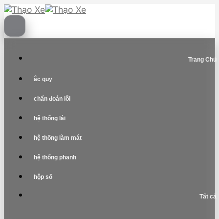
Skip
to
content
Trang Chủ
ắc quy
chẩn đoán lỗi
hệ thống lái
hệ thống làm mát
hệ thống phanh
hộp số
Tất cả