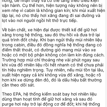
nồng, dễ nhận thấy và có thể tăng theo điều kiện
vận hành. Cụ thể hơn, hiện tượng này không nên bị
xem nhẹ vì cabin là không gian kín; khi mùi xuất hiện
lặp lại, nó cho thấy hơi xăng đang đi sai đường và
lọt vào nơi người ngồi hít thở trực tiếp.
Về bản chất, xe hiện đại được thiết kế để giữ hơi
xăng trong hệ thống, sau đó thu hồi và đưa trở lại
quá trình đốt cháy. Khi bạn ngửi thấy mùi nhiên liệu
trong cabin, điều đó đồng nghĩa hệ thống đang có
điểm thất thoát, có đường gió mang mùi vào xe
hoặc có một bộ phận không còn làm kín đúng cách.
Trường hợp mùi chỉ thoáng nhẹ vài phút ngay sau
khi vừa đổ nhiên liệu rồi hết nhanh có thể chưa phải
tín hiệu nghiêm trọng. Tuy nhiên, nếu mùi tồn tại lâu,
xuất hiện ngay cả khi không vừa đổ xăng, hoặc rõ
hơn khi xe dừng đèn đỏ, đó là dấu hiệu bất thường
cần theo dõi sát.
Theo EPA, hệ thống kiểm soát bay hơi nhiên liệu
dùng than hoạt tính để giữ hơi xăng và sau đó
purge hơi này trở lại động cơ để đốt; khi hệ thống