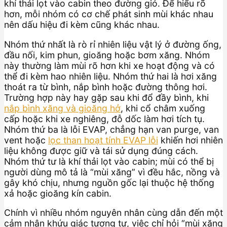
khí thải lọt vào cabin theo đường gió. Để hiểu rõ
hơn, mỗi nhóm có cơ chế phát sinh mùi khác nhau
nên dấu hiệu đi kèm cũng khác nhau.
Nhóm thứ nhất là rò rỉ nhiên liệu vật lý ở đường ống,
đầu nối, kim phun, gioăng hoặc bơm xăng. Nhóm
này thường làm mùi rõ hơn khi xe hoạt động và có
thể đi kèm hao nhiên liệu. Nhóm thứ hai là hơi xăng
thoát ra từ bình, nắp bình hoặc đường thông hơi.
Trường hợp này hay gặp sau khi đổ đầy bình, khi
nắp bình xăng và gioăng hở
, khi cổ châm xuống
cấp hoặc khi xe nghiêng, đỗ dốc làm hơi tích tụ.
Nhóm thứ ba là lỗi EVAP, chẳng hạn van purge, van
vent hoặc
lọc than hoạt tính EVAP lỗi
khiến hơi nhiên
liệu không được giữ và tái sử dụng đúng cách.
Nhóm thứ tư là khí thải lọt vào cabin; mùi có thể bị
người dùng mô tả là “mùi xăng” vì đều hắc, nồng và
gây khó chịu, nhưng nguồn gốc lại thuộc hệ thống
xả hoặc gioăng kín cabin.
Chính vì nhiều nhóm nguyên nhân cùng dẫn đến một
cảm nhận khứu giác tương tự, việc chỉ hỏi “mùi xăng