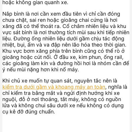
hoặc không gian quanh xe.
Nắp bình là nơi cần xem đầu tiên vì chỉ cần đóng
chưa chặt, sai ren hoặc gioăng chai cứng là hơi
xăng đã có thể thoát ra. Cổ châm nhiên liệu và khu
vực sát bình là nơi thường tích mùi sau khi tiếp nhiên
liệu. Đường ống nhiên liệu dưới gầm chịu tác động
nhiệt, bụi, ẩm và va đập nên lão hóa theo thời gian.
Khu vực bơm xăng phía trên bình cũng có thể rò ở
gioăng hoặc cút nối. Ở đầu xe, kim phun, ống rail,
các gioăng làm kín và đường hồi hơi là nhóm cần để
ý nếu mùi nặng hơn khi nổ máy.
Khi chủ xe muốn tự quan sát, nguyên tắc nên là
kiểm tra dưới gầm và khoang máy an toàn
, nghĩa là
chỉ kiểm tra bằng mắt và ngửi định hướng khi xe
nguội, đỗ ở nơi thoáng, tắt máy, không có nguồn
lửa và không chui sâu dưới xe nếu không có dụng
cụ kê đỡ đúng chuẩn.