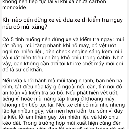
không nên tiếp tục lái vì khí xả chứa carbon
monoxide.
Khi nào cần dừng xe và đưa xe đi kiểm tra ngay
nếu có mùi xăng?
Có 5 tình huống nên dừng xe và kiểm tra ngay: mùi
rất nồng, mùi tăng nhanh khi nổ máy, có vệt ướt
nghi rò nhiên liệu, đèn check engine sáng kèm mùi
và xuất hiện triệu chứng khó chịu trong cabin. Như
vậy, bạn không cần đợi tới khi xe chết máy mới coi
đó là sự cố khẩn.
Nếu vừa khởi hành mà mùi tăng nhanh, bạn nên hạ
kính, tắt điều hòa lấy gió ngoài nếu cần, tìm nơi đỗ
an toàn và kiểm tra sơ bộ. Nếu phát hiện vệt ướt,
tiếng xì hoặc mùi nặng tập trung ở khoang máy,
không nên tiếp tục lái. Nếu xe chỉ có mùi nhẹ nhưng
lặp lại nhiều ngày, vẫn nên hẹn kiểm tra sớm vì đây
là kiểu lỗi âm thầm gây tốn nhiên liệu và khó chịu
kéo dài. Trong trường hợp mùi xuất hiện cùng đèn
check engine, việc đọc lỗi sớm sẽ giúp tránh dò mò