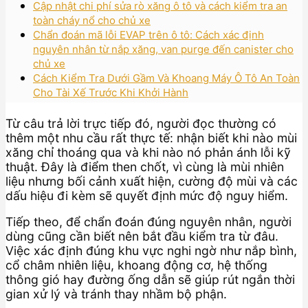
Cập nhật chi phí sửa rò xăng ô tô và cách kiểm tra an
toàn cháy nổ cho chủ xe
Chẩn đoán mã lỗi EVAP trên ô tô: Cách xác định
nguyên nhân từ nắp xăng, van purge đến canister cho
chủ xe
Cách Kiểm Tra Dưới Gầm Và Khoang Máy Ô Tô An Toàn
Cho Tài Xế Trước Khi Khởi Hành
Từ câu trả lời trực tiếp đó, người đọc thường có
thêm một nhu cầu rất thực tế: nhận biết khi nào mùi
xăng chỉ thoáng qua và khi nào nó phản ánh lỗi kỹ
thuật. Đây là điểm then chốt, vì cùng là mùi nhiên
liệu nhưng bối cảnh xuất hiện, cường độ mùi và các
dấu hiệu đi kèm sẽ quyết định mức độ nguy hiểm.
Tiếp theo, để chẩn đoán đúng nguyên nhân, người
dùng cũng cần biết nên bắt đầu kiểm tra từ đâu.
Việc xác định đúng khu vực nghi ngờ như nắp bình,
cổ châm nhiên liệu, khoang động cơ, hệ thống
thông gió hay đường ống dẫn sẽ giúp rút ngắn thời
gian xử lý và tránh thay nhầm bộ phận.