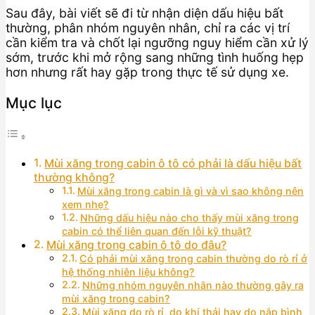
Sau đây, bài viết sẽ đi từ nhận diện dấu hiệu bất
thường, phân nhóm nguyên nhân, chỉ ra các vị trí
cần kiểm tra và chốt lại ngưỡng nguy hiểm cần xử lý
sớm, trước khi mở rộng sang những tình huống hẹp
hơn nhưng rất hay gặp trong thực tế sử dụng xe.
Mục lục
Mùi xăng trong cabin ô tô có phải là dấu hiệu bất
thường không?
Mùi xăng trong cabin là gì và vì sao không nên
xem nhẹ?
Những dấu hiệu nào cho thấy mùi xăng trong
cabin có thể liên quan đến lỗi kỹ thuật?
Mùi xăng trong cabin ô tô do đâu?
Có phải mùi xăng trong cabin thường do rò rỉ ở
hệ thống nhiên liệu không?
Những nhóm nguyên nhân nào thường gây ra
mùi xăng trong cabin?
Mùi xăng do rò rỉ, do khí thải hay do nắp bình