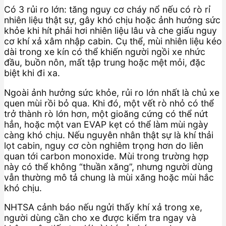
Có 3 rủi ro lớn: tăng nguy cơ cháy nổ nếu có rò rỉ
nhiên liệu thật sự, gây khó chịu hoặc ảnh hưởng sức
khỏe khi hít phải hơi nhiên liệu lâu và che giấu nguy
cơ khí xả xâm nhập cabin. Cụ thể, mùi nhiên liệu kéo
dài trong xe kín có thể khiến người ngồi xe nhức
đầu, buồn nôn, mất tập trung hoặc mệt mỏi, đặc
biệt khi đi xa.
Ngoài ảnh hưởng sức khỏe, rủi ro lớn nhất là chủ xe
quen mùi rồi bỏ qua. Khi đó, một vết rò nhỏ có thể
trở thành rò lớn hơn, một gioăng cứng có thể nứt
hẳn, hoặc một van EVAP kẹt có thể làm mùi ngày
càng khó chịu. Nếu nguyên nhân thật sự là khí thải
lọt cabin, nguy cơ còn nghiêm trọng hơn do liên
quan tới carbon monoxide. Mùi trong trường hợp
này có thể không “thuần xăng”, nhưng người dùng
vẫn thường mô tả chung là mùi xăng hoặc mùi hắc
khó chịu.
NHTSA cảnh báo nếu ngửi thấy khí xả trong xe,
người dùng cần cho xe được kiểm tra ngay và