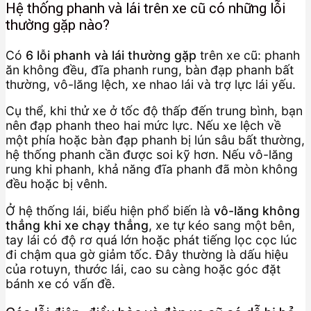
Hệ thống phanh và lái trên xe cũ có những lỗi
thường gặp nào?
Có
6 lỗi phanh và lái thường gặp
trên xe cũ: phanh
ăn không đều, đĩa phanh rung, bàn đạp phanh bất
thường, vô-lăng lệch, xe nhao lái và trợ lực lái yếu.
Cụ thể, khi thử xe ở tốc độ thấp đến trung bình, bạn
nên đạp phanh theo hai mức lực. Nếu xe lệch về
một phía hoặc bàn đạp phanh bị lún sâu bất thường,
hệ thống phanh cần được soi kỹ hơn. Nếu vô-lăng
rung khi phanh, khả năng đĩa phanh đã mòn không
đều hoặc bị vênh.
Ở hệ thống lái, biểu hiện phổ biến là
vô-lăng không
thẳng khi xe chạy thẳng
, xe tự kéo sang một bên,
tay lái có độ rơ quá lớn hoặc phát tiếng lọc cọc lúc
đi chậm qua gờ giảm tốc. Đây thường là dấu hiệu
của rotuyn, thước lái, cao su càng hoặc góc đặt
bánh xe có vấn đề.