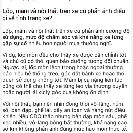
Lốp, mâm và nội thất trên xe cũ phản ánh điều
gì về tình trạng xe?
Lốp, mâm và nội thất trên xe cũ phản ánh
cường độ
sử dụng, mức độ chăm sóc và khả năng xe từng
gặp sự cố
nhiều hơn người mua thường nghĩ.
Ví dụ, lốp mòn đều cho thấy xe được cân chỉnh tốt
và chủ cũ có thói quen bảo dưỡng tương đối chuẩn.
Ngược lại, lốp mòn lệch trong hoặc ngoài thường
báo hiệu hệ thống treo, góc đặt bánh xe hoặc thói
quen sử dụng không tốt. Mâm bị cạ nặng liên tục
cũng có thể cho thấy xe từng leo vỉa thường xuyên
hoặc người lái xử lý góc cua không ổn định.
Với nội thất, bạn nên nhìn đồng thời vô-lăng, núm
số, bàn đạp, ghế lái, dây an toàn và hàng nút điều
khiển. Nếu ODO thấp nhưng bàn đạp mòn sâu, ghế
xẹp nhiều, vô-lăng bóng bất thường, khả năng cao
số km không phản ánh đúng mức hao mòn thực tế.