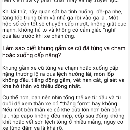
nên kiểm tra kỹ phần chân máy và hệ truyền lực.
Khi lái thử, hãy quan sát ba tình huống: đề-pa nhẹ,
tăng tốc trung bình và nhả ga rồi vào ga lại. Một
hộp số còn tốt sẽ chuyển cấp mượt, không giật cục
mạnh, không hú to và không có cảm giác “nghĩ”
quá lâu trước khi xe phản ứng.
Làm sao biết khung gầm xe cũ đã từng va chạm
hoặc xuống cấp nặng?
Khung gầm xe cũ từng va chạm hoặc xuống cấp
nặng thường lộ ra qua
lệch hướng lái, mòn lốp
không đều, tiếng động gầm, vết hàn cắt, gỉ sét và
khe hở thân vỏ thiếu đồng nhất
.
Cụ thể hơn, bạn nên nhìn tổng thể xe từ đầu và từ
đuôi để xem thân xe có “thẳng form” hay không.
Nếu một bên thân xe có khe cửa lớn hơn bên còn
lại, nắp capo không đều mép, cốp sau đóng không
khít hoặc vết sơn lệch tông ở nhiều mảng, nguy cơ
xe từng đâm va là khá rõ.