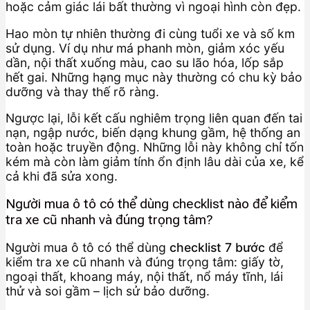
hoặc cảm giác lái bất thường vì ngoại hình còn đẹp.
Hao mòn tự nhiên thường đi cùng tuổi xe và số km
sử dụng. Ví dụ như má phanh mòn, giảm xóc yếu
dần, nội thất xuống màu, cao su lão hóa, lốp sắp
hết gai. Những hạng mục này thường có chu kỳ bảo
dưỡng và thay thế rõ ràng.
Ngược lại, lỗi kết cấu nghiêm trọng liên quan đến tai
nạn, ngập nước, biến dạng khung gầm, hệ thống an
toàn hoặc truyền động. Những lỗi này không chỉ tốn
kém mà còn làm giảm tính ổn định lâu dài của xe, kể
cả khi đã sửa xong.
Người mua ô tô có thể dùng checklist nào để kiểm
tra xe cũ nhanh và đúng trọng tâm?
Người mua ô tô có thể dùng
checklist 7 bước
để
kiểm tra xe cũ nhanh và đúng trọng tâm: giấy tờ,
ngoại thất, khoang máy, nội thất, nổ máy tĩnh, lái
thử và soi gầm – lịch sử bảo dưỡng.