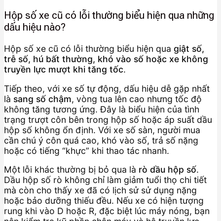
Hộp số xe cũ có lỗi thường biểu hiện qua những
dấu hiệu nào?
Hộp số xe cũ có lỗi thường biểu hiện qua
giật số,
trễ số, hú bất thường, khó vào số hoặc xe không
truyền lực mượt khi tăng tốc
.
Tiếp theo, với xe số tự động, dấu hiệu dễ gặp nhất
là
sang số chậm
, vòng tua lên cao nhưng tốc độ
không tăng tương ứng. Đây là biểu hiện của tình
trạng trượt côn bên trong hộp số hoặc áp suất dầu
hộp số không ổn định. Với xe số sàn, người mua
cần chú ý côn quá cao, khó vào số, trả số nặng
hoặc có tiếng “khực” khi thao tác nhanh.
Một lỗi khác thường bị bỏ qua là
rò dầu hộp số
.
Dầu hộp số rò không chỉ làm giảm tuổi thọ chi tiết
mà còn cho thấy xe đã có lịch sử sử dụng nặng
hoặc bảo dưỡng thiếu đều. Nếu xe có hiện tượng
rung khi vào D hoặc R, đặc biệt lúc máy nóng, bạn