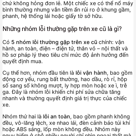
chứ không hỏng đơn lẻ. Một chiếc xe có thể nổ máy
bình thường nhưng vẫn tiềm ẩn rủi ro ở khung gầm,
phanh, hệ thống lái hoặc giấy tờ sở hữu.
Những nhóm lỗi thường gặp trên xe cũ là gì?
Có
5 nhóm lỗi thường gặp trên xe cũ
chính: vận
hành, an toàn, điện – điện tử, thân vỏ – nội thất và
hồ sơ pháp lý theo tiêu chí mức độ ảnh hưởng đến
quyết định mua.
Cụ thể hơn, nhóm đầu tiên là
lỗi vận hành
, bao gồm
động cơ yếu, rung bất thường, hao dầu, rò rỉ, hộp
số sang số không mượt, ly hợp mòn hoặc xe ì, trễ
ga. Đây là nhóm lỗi khiến chi phí sửa chữa tăng
nhanh và thường quyết định giá trị thực của chiếc
xe.
Nhóm thứ hai là
lỗi an toàn
, bao gồm phanh không
đều, vô-lăng lệch, xe nhao lái, đèn cảnh báo túi khí
hoặc ABS sáng, lốp mòn không đều. Nhóm này
nguy hiểm ở chỗ nhiều người chỉ nhìn ngoại thất mà