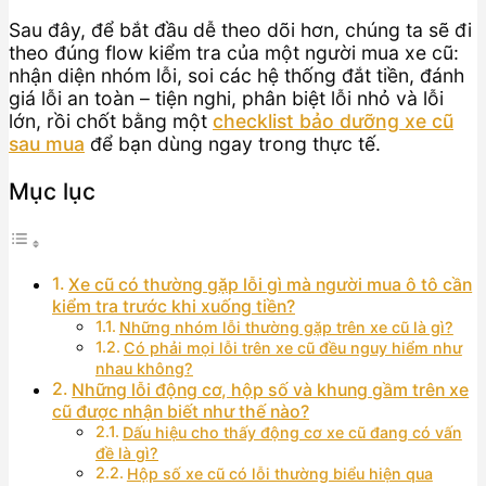
Sau đây, để bắt đầu dễ theo dõi hơn, chúng ta sẽ đi
theo đúng flow kiểm tra của một người mua xe cũ:
nhận diện nhóm lỗi, soi các hệ thống đắt tiền, đánh
giá lỗi an toàn – tiện nghi, phân biệt lỗi nhỏ và lỗi
lớn, rồi chốt bằng một
checklist bảo dưỡng xe cũ
sau mua
để bạn dùng ngay trong thực tế.
Mục lục
Xe cũ có thường gặp lỗi gì mà người mua ô tô cần
kiểm tra trước khi xuống tiền?
Những nhóm lỗi thường gặp trên xe cũ là gì?
Có phải mọi lỗi trên xe cũ đều nguy hiểm như
nhau không?
Những lỗi động cơ, hộp số và khung gầm trên xe
cũ được nhận biết như thế nào?
Dấu hiệu cho thấy động cơ xe cũ đang có vấn
đề là gì?
Hộp số xe cũ có lỗi thường biểu hiện qua