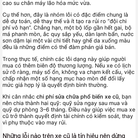
cao su chân máy lão hóa mức vừa.
Cụ thể hơn, đây là nhóm lỗi có đặc điểm chung là
dễ dự toán, dễ thay thế và ít tạo ra rủi ro “đội chi
phí vô hạn”. Chẳng hạn, một bộ lốp gần hết gai, bộ
má phanh mòn, ắc quy sắp yếu, dàn lạnh bẩn, nước
sơn dặm lại một vài chi tiết hay ghế da xuống màu
đều là những điểm có thể đàm phán giá bán.
Trong thực tế, chính các lỗi dạng này giúp người
mua có thêm biên độ thương lượng. Nếu xe có lịch
sử rõ ràng, máy số ổn, không va chạm kết cấu, việc
chấp nhận một số hạng mục hao mòn để đổi lấy
mức giá hợp lý là quyết định bình thường.
Khi cân nhắc
chi phí sửa chữa phổ biến xe cũ
, bạn
nên chia thành hai quỹ: quỹ sửa ngay sau mua và
quỹ dự phòng 3–6 tháng. Điều này giúp việc mua xe
cũ trở thành quyết định tài chính có kiểm soát, thay
vì phụ thuộc vào may rủi.
Những lỗi nào trên xe cũ là tín hiệu nên dừng