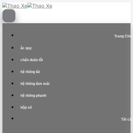
Skip
to
content
Trang Chủ
ắc quy
chẩn đoán lỗi
hệ thống lái
hệ thống làm mát
hệ thống phanh
hộp số
Tất cả