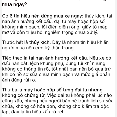
mua ngay?
Có
6 tín hiệu nên dừng mua xe ngay
: thủy kích, tai
nạn ảnh hưởng kết cấu, đại tu máy hoặc hộp số
không minh bạch, lỗi điện diện rộng, giấy tờ mập
mờ và còn triệu hồi nghiêm trọng chưa xử lý.
Trước hết là
thủy kích
. Đây là nhóm tín hiệu khiến
người mua nên cực kỳ thận trọng.
Tiếp theo là
tai nạn ảnh hưởng kết cấu
. Nếu xe có
dấu hàn cắt, lệch khung phụ, bung túi khí nhưng
không có thông tin rõ, tốt nhất bạn nên bỏ qua trừ
khi có hồ sơ sửa chữa minh bạch và mức giá phản
ánh đúng rủi ro.
Thứ ba là
máy hoặc hộp số từng đại tu nhưng
không có chứng từ
. Việc đại tu không phải lúc nào
cũng xấu, nhưng nếu người bán né tránh lịch sử sửa
chữa, không có hóa đơn, không cho kiểm tra độc
lập, đây là tín hiệu xấu rõ rệt.