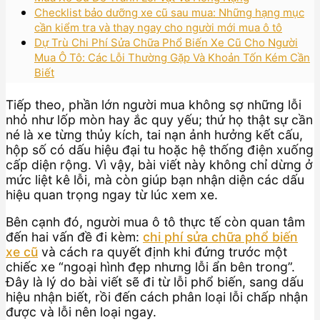
Checklist bảo dưỡng xe cũ sau mua: Những hạng mục
cần kiểm tra và thay ngay cho người mới mua ô tô
Dự Trù Chi Phí Sửa Chữa Phổ Biến Xe Cũ Cho Người
Mua Ô Tô: Các Lỗi Thường Gặp Và Khoản Tốn Kém Cần
Biết
Tiếp theo, phần lớn người mua không sợ những lỗi
nhỏ như lốp mòn hay ắc quy yếu; thứ họ thật sự cần
né là xe từng thủy kích, tai nạn ảnh hưởng kết cấu,
hộp số có dấu hiệu đại tu hoặc hệ thống điện xuống
cấp diện rộng. Vì vậy, bài viết này không chỉ dừng ở
mức liệt kê lỗi, mà còn giúp bạn nhận diện các dấu
hiệu quan trọng ngay từ lúc xem xe.
Bên cạnh đó, người mua ô tô thực tế còn quan tâm
đến hai vấn đề đi kèm:
chi phí sửa chữa phổ biến
xe cũ
và cách ra quyết định khi đứng trước một
chiếc xe “ngoại hình đẹp nhưng lỗi ẩn bên trong”.
Đây là lý do bài viết sẽ đi từ lỗi phổ biến, sang dấu
hiệu nhận biết, rồi đến cách phân loại lỗi chấp nhận
được và lỗi nên loại ngay.