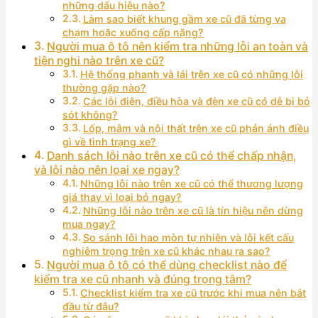
những dấu hiệu nào?
Làm sao biết khung gầm xe cũ đã từng va
chạm hoặc xuống cấp nặng?
Người mua ô tô nên kiểm tra những lỗi an toàn và
tiện nghi nào trên xe cũ?
Hệ thống phanh và lái trên xe cũ có những lỗi
thường gặp nào?
Các lỗi điện, điều hòa và đèn xe cũ có dễ bị bỏ
sót không?
Lốp, mâm và nội thất trên xe cũ phản ánh điều
gì về tình trạng xe?
Danh sách lỗi nào trên xe cũ có thể chấp nhận,
và lỗi nào nên loại xe ngay?
Những lỗi nào trên xe cũ có thể thương lượng
giá thay vì loại bỏ ngay?
Những lỗi nào trên xe cũ là tín hiệu nên dừng
mua ngay?
So sánh lỗi hao mòn tự nhiên và lỗi kết cấu
nghiêm trọng trên xe cũ khác nhau ra sao?
Người mua ô tô có thể dùng checklist nào để
kiểm tra xe cũ nhanh và đúng trọng tâm?
Checklist kiểm tra xe cũ trước khi mua nên bắt
đầu từ đâu?