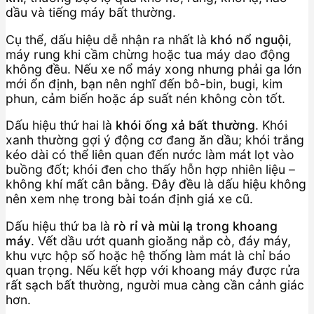
dầu và tiếng máy bất thường.
Cụ thể, dấu hiệu dễ nhận ra nhất là
khó nổ nguội
,
máy rung khi cầm chừng hoặc tua máy dao động
không đều. Nếu xe nổ máy xong nhưng phải ga lớn
mới ổn định, bạn nên nghĩ đến bô-bin, bugi, kim
phun, cảm biến hoặc áp suất nén không còn tốt.
Dấu hiệu thứ hai là
khói ống xả bất thường
. Khói
xanh thường gợi ý động cơ đang ăn dầu; khói trắng
kéo dài có thể liên quan đến nước làm mát lọt vào
buồng đốt; khói đen cho thấy hỗn hợp nhiên liệu –
không khí mất cân bằng. Đây đều là dấu hiệu không
nên xem nhẹ trong bài toán định giá xe cũ.
Dấu hiệu thứ ba là
rò rỉ và mùi lạ trong khoang
máy
. Vết dầu ướt quanh gioăng nắp cò, đáy máy,
khu vực hộp số hoặc hệ thống làm mát là chỉ báo
quan trọng. Nếu kết hợp với khoang máy được rửa
rất sạch bất thường, người mua càng cần cảnh giác
hơn.