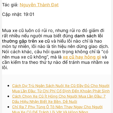
Tác giả:
Nguyễn Thành Đạt
Cập nhật: 19:01
Mua xe cũ luôn có rủi ro, nhưng rủi ro đó giảm đi
rất nhiều nếu người mua biết đúng
danh sách lỗi
thường gặp trên xe cũ
và hiểu lỗi nào chỉ là hao
mòn tự nhiên, lỗi nào là tín hiệu nên dừng giao dịch.
Nói cách khác, câu hỏi quan trọng không chỉ là “có
nên mua xe cũ không”, mà là
xe cũ hay hỏng gì
và
cần kiểm tra theo thứ tự nào để tránh mua nhầm xe
lỗi.
Cách Dự Trù Ngân Sách Nuôi Xe Cũ Đầy Đủ Cho Người
Mua Lần Đầu: Từ Chi Phí Cố Định Đến Khoản Phát Sinh
Cách Chọn Xe Cũ Ít Hỏng Cho Người Mua Lần Đầu: 7
Dấu Hiệu Nhận Biết Xe Bền, Dễ Nuôi
Chỉ Ra 7 Phụ Tùng Ô Tô Nên Thay Ngay Cho Người
Mua Xe Cũ Để Tránh Lỗi Vặt Và Hỏng Nặng