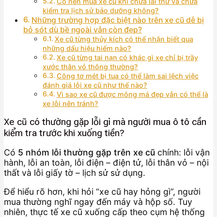
Có nên mua xe cũ khi chưa lái thử và chưa
kiểm tra lịch sử bảo dưỡng không?
Những trường hợp đặc biệt nào trên xe cũ dễ bị
bỏ sót dù bề ngoài vẫn còn đẹp?
Xe cũ từng thủy kích có thể nhận biết qua
những dấu hiệu hiếm nào?
Xe cũ từng tai nạn có khác gì xe chỉ bị trầy
xước thân vỏ thông thường?
Công tơ mét bị tua có thể làm sai lệch việc
đánh giá lỗi xe cũ như thế nào?
Vì sao xe cũ được mông má đẹp vẫn có thể là
xe lỗi nên tránh?
Xe cũ có thường gặp lỗi gì mà người mua ô tô cần
kiểm tra trước khi xuống tiền?
Có
5 nhóm lỗi thường gặp trên xe cũ
chính: lỗi vận
hành, lỗi an toàn, lỗi điện – điện tử, lỗi thân vỏ – nội
thất và lỗi giấy tờ – lịch sử sử dụng.
Để hiểu rõ hơn, khi hỏi “xe cũ hay hỏng gì”, người
mua thường nghĩ ngay đến máy và hộp số. Tuy
nhiên, thực tế xe cũ xuống cấp theo cụm hệ thống