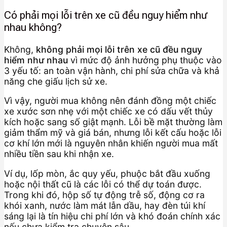
Có phải mọi lỗi trên xe cũ đều nguy hiểm như
nhau không?
Không,
không phải mọi lỗi trên xe cũ đều nguy
hiểm như nhau
vì mức độ ảnh hưởng phụ thuộc vào
3 yếu tố: an toàn vận hành, chi phí sửa chữa và khả
năng che giấu lịch sử xe.
Vì vậy, người mua không nên đánh đồng một chiếc
xe xước sơn nhẹ với một chiếc xe có dấu vết thủy
kích hoặc sang số giật mạnh. Lỗi bề mặt thường làm
giảm thẩm mỹ và giá bán, nhưng lỗi kết cấu hoặc lỗi
cơ khí lớn mới là nguyên nhân khiến người mua mất
nhiều tiền sau khi nhận xe.
Ví dụ, lốp mòn, ắc quy yếu, phuộc bắt đầu xuống
hoặc nội thất cũ là các lỗi có thể dự toán được.
Trong khi đó, hộp số tự động trễ số, động cơ ra
khói xanh, nước làm mát lẫn dầu, hay đèn túi khí
sáng lại là tín hiệu chi phí lớn và khó đoán chính xác
nếu chưa kiểm tra chuyên sâu.