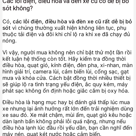
Các lỗi điện, điều hòa và đèn xe cũ có dễ bị bỏ
sót không?
Có,
các lỗi điện, điều hòa và đèn xe cũ rất dễ bị bỏ
sót
vì chúng thường xuất hiện không liên tục, phụ
thuộc tải điện và đôi khi chỉ lộ ra khi xe đã chạy đủ
nóng.
Vì vậy, người mua không nên chỉ bật thử một lần rồi
kết luận hệ thống còn tốt. Hãy kiểm tra đồng thời
điều hòa, quạt gió, kính điện, đèn pha, xi-nhan, màn
hình giải trí, camera lùi, cảm biến lùi, cổng sạc, gạt
mưa và khóa cửa. Cách bật đồng thời nhiều thiết bị
sẽ giúp lộ ra tình trạng yếu điện, ắc quy kém, máy
phát sạc không ổn định hoặc giắc cắm bị oxy hóa.
Điều hòa là hạng mục hay bị đánh giá thấp lúc mua
xe nhưng lại ảnh hưởng rất lớn đến trải nghiệm dùng
xe sau đó. Xe mát chậm, mùi ẩm, quạt gió kêu hoặc
dàn lạnh bẩn không phải lỗi quá nặng, nhưng nếu
điều hòa lạnh lúc đầu rồi yếu dần, bạn cần nghĩ đến
máy nén, quạt két nước hoặc cảm biến.