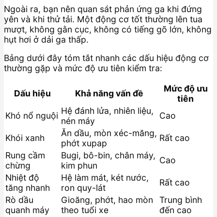
Ngoài ra, bạn nên quan sát phản ứng ga khi đứng
yên và khi thử tải. Một động cơ tốt thường lên tua
mượt, không gằn cục, không có tiếng gõ lớn, không
hụt hơi ở dải ga thấp.
Bảng dưới đây tóm tắt nhanh các dấu hiệu động cơ
thường gặp và mức độ ưu tiên kiểm tra:
Mức độ ưu
Dấu hiệu
Khả năng vấn đề
tiên
Hệ đánh lửa, nhiên liệu,
Khó nổ nguội
Cao
nén máy
Ăn dầu, mòn xéc-măng,
Khói xanh
Rất cao
phớt xupap
Rung cầm
Bugi, bô-bin, chân máy,
Cao
chừng
kim phun
Nhiệt độ
Hệ làm mát, két nước,
Rất cao
tăng nhanh
ron quy-lát
Rò dầu
Gioăng, phớt, hao mòn
Trung bình
quanh máy
theo tuổi xe
đến cao