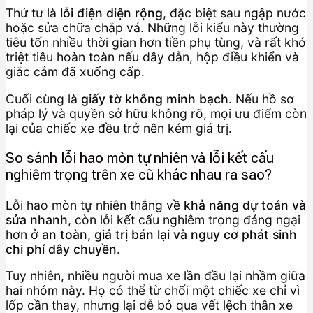
Thứ tư là
lỗi điện diện rộng
, đặc biệt sau ngập nước
hoặc sửa chữa chắp vá. Những lỗi kiểu này thường
tiêu tốn nhiều thời gian hơn tiền phụ tùng, và rất khó
triệt tiêu hoàn toàn nếu dây dẫn, hộp điều khiển và
giắc cắm đã xuống cấp.
Cuối cùng là
giấy tờ không minh bạch
. Nếu hồ sơ
pháp lý và quyền sở hữu không rõ, mọi ưu điểm còn
lại của chiếc xe đều trở nên kém giá trị.
So sánh lỗi hao mòn tự nhiên và lỗi kết cấu
nghiêm trọng trên xe cũ khác nhau ra sao?
Lỗi hao mòn tự nhiên thắng về
khả năng dự toán và
sửa nhanh
, còn lỗi kết cấu nghiêm trọng đáng ngại
hơn ở
an toàn, giá trị bán lại và nguy cơ phát sinh
chi phí dây chuyền
.
Tuy nhiên, nhiều người mua xe lần đầu lại nhầm giữa
hai nhóm này. Họ có thể từ chối một chiếc xe chỉ vì
lốp cần thay, nhưng lại dễ bỏ qua vết lệch thân xe