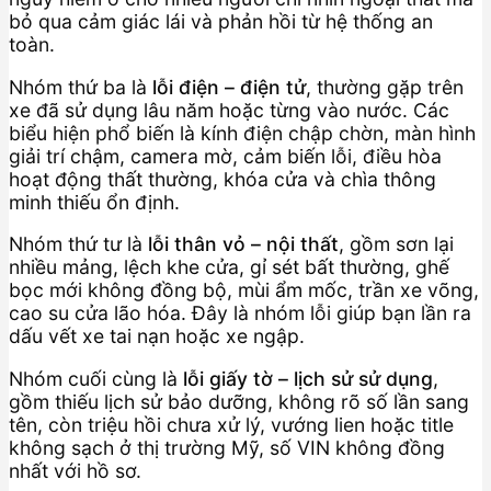
bỏ qua cảm giác lái và phản hồi từ hệ thống an
toàn.
Nhóm thứ ba là
lỗi điện – điện tử
, thường gặp trên
xe đã sử dụng lâu năm hoặc từng vào nước. Các
biểu hiện phổ biến là kính điện chập chờn, màn hình
giải trí chậm, camera mờ, cảm biến lỗi, điều hòa
hoạt động thất thường, khóa cửa và chìa thông
minh thiếu ổn định.
Nhóm thứ tư là
lỗi thân vỏ – nội thất
, gồm sơn lại
nhiều mảng, lệch khe cửa, gỉ sét bất thường, ghế
bọc mới không đồng bộ, mùi ẩm mốc, trần xe võng,
cao su cửa lão hóa. Đây là nhóm lỗi giúp bạn lần ra
dấu vết xe tai nạn hoặc xe ngập.
Nhóm cuối cùng là
lỗi giấy tờ – lịch sử sử dụng
,
gồm thiếu lịch sử bảo dưỡng, không rõ số lần sang
tên, còn triệu hồi chưa xử lý, vướng lien hoặc title
không sạch ở thị trường Mỹ, số VIN không đồng
nhất với hồ sơ.