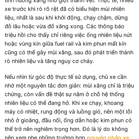
tình huống xăng nhỏ giọt thành vệt. Thực tế, nhiều
xe trước khi rò rõ rệt đã có biểu hiện mùi nhiên
liệu, nhất là sau khi khởi động, chạy chậm, dừng
đỗ lâu hoặc vừa đổ xăng xong. Các thông báo
triệu hồi cho thấy chỉ riêng việc ống nhiên liệu nứt
hoặc vùng kín giữa fuel rail và kim phun mất kín
cũng có thể gây mùi xăng, sau đó phát triển thành
rò nhiên liệu và tăng nguy cơ cháy.
Nếu nhìn từ góc độ thực tế sử dụng, chủ xe cần
nhớ một nguyên tắc đơn giản: mùi xăng chỉ là triệu
chứng, còn vấn đề thật sự nằm ở chỗ hệ thống
nhiên liệu có thể đang hở. Khi xe chạy, khoang
máy có nhiệt, rung động và luồng gió, nên một lỗi
nhỏ ở gioăng, đầu nối, ống dẫn hoặc kim phun có
thể trở nên nghiêm trọng hơn. Đó là lý do không
nên xem nhẹ những trường hợp
nguyên nhân xe