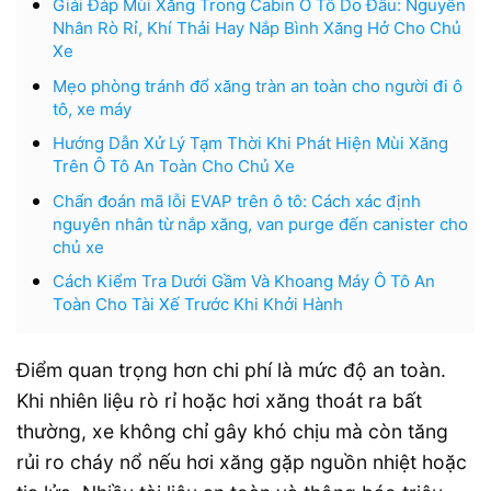
Giải Đáp Mùi Xăng Trong Cabin Ô Tô Do Đâu: Nguyên
Nhân Rò Rỉ, Khí Thải Hay Nắp Bình Xăng Hở Cho Chủ
Xe
Mẹo phòng tránh đổ xăng tràn an toàn cho người đi ô
tô, xe máy
Hướng Dẫn Xử Lý Tạm Thời Khi Phát Hiện Mùi Xăng
Trên Ô Tô An Toàn Cho Chủ Xe
Chẩn đoán mã lỗi EVAP trên ô tô: Cách xác định
nguyên nhân từ nắp xăng, van purge đến canister cho
chủ xe
Cách Kiểm Tra Dưới Gầm Và Khoang Máy Ô Tô An
Toàn Cho Tài Xế Trước Khi Khởi Hành
Điểm quan trọng hơn chi phí là mức độ an toàn.
Khi nhiên liệu rò rỉ hoặc hơi xăng thoát ra bất
thường, xe không chỉ gây khó chịu mà còn tăng
rủi ro cháy nổ nếu hơi xăng gặp nguồn nhiệt hoặc