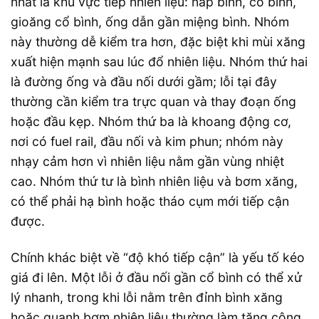
nhất là khu vực tiếp nhiên liệu: nắp bình, cổ bình,
gioăng cổ bình, ống dẫn gần miệng bình. Nhóm
này thường dễ kiểm tra hơn, đặc biệt khi mùi xăng
xuất hiện mạnh sau lúc đổ nhiên liệu. Nhóm thứ hai
là đường ống và đầu nối dưới gầm; lỗi tại đây
thường cần kiểm tra trực quan và thay đoạn ống
hoặc đầu kẹp. Nhóm thứ ba là khoang động cơ,
nơi có fuel rail, đầu nối và kim phun; nhóm này
nhạy cảm hơn vì nhiên liệu nằm gần vùng nhiệt
cao. Nhóm thứ tư là bình nhiên liệu và bơm xăng,
có thể phải hạ bình hoặc tháo cụm mới tiếp cận
được.
Chính khác biệt về “độ khó tiếp cận” là yếu tố kéo
giá đi lên. Một lỗi ở đầu nối gần cổ bình có thể xử
lý nhanh, trong khi lỗi nằm trên đỉnh bình xăng
hoặc quanh bơm nhiên liệu thường làm tăng công