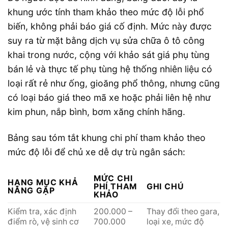
khung ước tính tham khảo theo mức độ lỗi phổ
biến, không phải báo giá cố định. Mức này được
suy ra từ mặt bằng dịch vụ sửa chữa ô tô công
khai trong nước, cộng với khảo sát giá phụ tùng
bán lẻ và thực tế phụ tùng hệ thống nhiên liệu có
loại rất rẻ như ống, gioăng phổ thông, nhưng cũng
có loại báo giá theo mã xe hoặc phải liên hệ như
kim phun, nắp bình, bơm xăng chính hãng.
Bảng sau tóm tắt khung chi phí tham khảo theo
mức độ lỗi để chủ xe dễ dự trù ngân sách:
MỨC CHI
HẠNG MỤC KHẢ
PHÍ THAM
GHI CHÚ
NĂNG GẶP
KHẢO
Kiểm tra, xác định
200.000 –
Thay đổi theo gara,
điểm rò, vệ sinh cơ
700.000
loại xe, mức độ