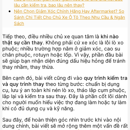
lâu cần kiểm tra, bao lâu nên thay?
Nên Chọn Giảm Xóc Chính Hãng Hay Aftermarket? So
Sánh Chi Tiết Cho Chủ Xe Ô Tô Theo Nhu Cầu & Ngân
Sách
Tiếp theo, điều nhiều chủ xe quan tâm là
khi nào
thật sự cần thay
. Không phải cứ xe xóc là lỗi lò xo
phuộc; nhiều trường hợp nằm ở giảm xóc, cao su
chân phuộc, rotuyn hoặc lốp. Vì vậy, phần đầu bài
sẽ giúp bạn nhận diện đúng dấu hiệu hỏng để tránh
thay nhầm, thay thừa.
Bên cạnh đó, bài viết cũng đi vào
quy trình kiểm tra
và quy trình thay
theo từng bước: chuẩn bị dụng
cụ, lưu ý an toàn khi nén lò xo, tháo lắp cụm phuộc,
lắp lại và kiểm tra sau thay. Đây là phần cốt lõi dành
cho người muốn hiểu việc thợ đang làm hoặc tự làm
khi có đủ dụng cụ và kỹ năng.
Sau đây, để hoàn thiện góc nhìn trước khi vào nội
dung chính, bài viết sẽ mở rộng thêm một vấn đề rất