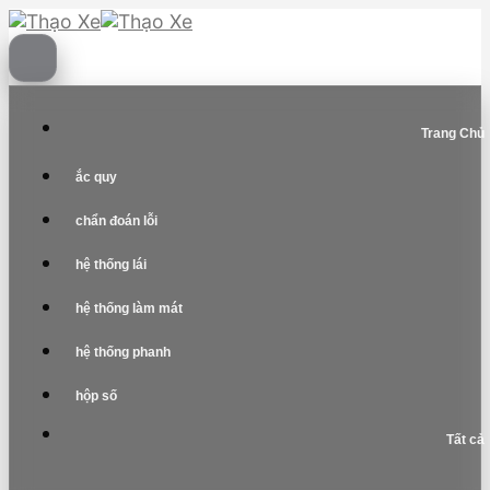
Skip
to
content
Trang Chủ
ắc quy
chẩn đoán lỗi
hệ thống lái
hệ thống làm mát
hệ thống phanh
hộp số
Tất cả