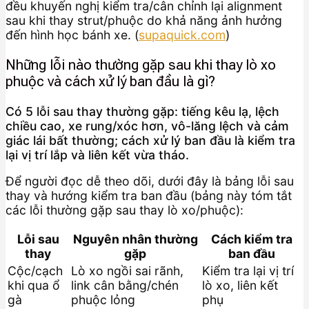
đều khuyến nghị kiểm tra/cân chỉnh lại alignment
sau khi thay strut/phuộc do khả năng ảnh hưởng
đến hình học bánh xe. (
supaquick.com
)
Những lỗi nào thường gặp sau khi thay lò xo
phuộc và cách xử lý ban đầu là gì?
Có 5 lỗi sau thay thường gặp: tiếng kêu lạ, lệch
chiều cao, xe rung/xóc hơn, vô-lăng lệch và cảm
giác lái bất thường; cách xử lý ban đầu là kiểm tra
lại vị trí lắp và liên kết vừa tháo.
Để người đọc dễ theo dõi, dưới đây là bảng lỗi sau
thay và hướng kiểm tra ban đầu (bảng này tóm tắt
các lỗi thường gặp sau thay lò xo/phuộc):
Lỗi sau
Nguyên nhân thường
Cách kiểm tra
thay
gặp
ban đầu
Cộc/cạch
Lò xo ngồi sai rãnh,
Kiểm tra lại vị trí
khi qua ổ
link cân bằng/chén
lò xo, liên kết
gà
phuộc lỏng
phụ