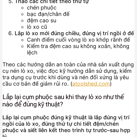
Tháo các chi tiết theo thứ tự
chén phuộc
bạc đạn/chân đế
đệm cao su
lò xo cũ
Lắp lò xo mới đúng chiều, đúng vị trí ngồi ở đế
Canh điểm cuối vòng lò xo khớp rãnh đế
Kiểm tra đệm cao su không xoắn, không
lệch
Theo các hướng dẫn an toàn của nhà sản xuất dụng
cụ nén lò xo, việc đọc kỹ hướng dẫn sử dụng, kiểm
tra dụng cụ trước khi dùng và nén đối xứng là yêu
cầu cơ bản để giảm rủi ro. (
atoolshed.com
)
Lắp lại cụm phuộc sau khi thay lò xo như thế
nào để đúng kỹ thuật?
Lắp lại cụm phuộc đúng kỹ thuật là lắp đúng vị trí
ngồi của lò xo, đúng thứ tự chi tiết đệm/chén
phuộc và siết liên kết theo trình tự trước–sau hợp
lý.