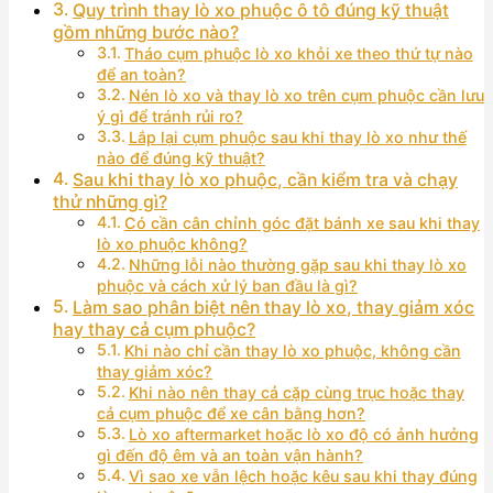
Quy trình thay lò xo phuộc ô tô đúng kỹ thuật
gồm những bước nào?
Tháo cụm phuộc lò xo khỏi xe theo thứ tự nào
để an toàn?
Nén lò xo và thay lò xo trên cụm phuộc cần lưu
ý gì để tránh rủi ro?
Lắp lại cụm phuộc sau khi thay lò xo như thế
nào để đúng kỹ thuật?
Sau khi thay lò xo phuộc, cần kiểm tra và chạy
thử những gì?
Có cần cân chỉnh góc đặt bánh xe sau khi thay
lò xo phuộc không?
Những lỗi nào thường gặp sau khi thay lò xo
phuộc và cách xử lý ban đầu là gì?
Làm sao phân biệt nên thay lò xo, thay giảm xóc
hay thay cả cụm phuộc?
Khi nào chỉ cần thay lò xo phuộc, không cần
thay giảm xóc?
Khi nào nên thay cả cặp cùng trục hoặc thay
cả cụm phuộc để xe cân bằng hơn?
Lò xo aftermarket hoặc lò xo độ có ảnh hưởng
gì đến độ êm và an toàn vận hành?
Vì sao xe vẫn lệch hoặc kêu sau khi thay đúng