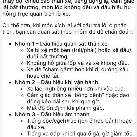
thay đổi chiều cao thân xe, tiếng động lạ, cảm giác
lái bất thường, mòn lốp không đều và dấu hiệu hư
hỏng trực quan trên lò xo.
Cụ thể hơn, khi móc xích lại với câu trả lời ở phần
trên, bạn cần quan sát theo nhóm để dễ chẩn đoán:
Nhóm 1 – Dấu hiệu quan sát thân xe
Xe bị
xệ một bên
(trái/phải) hoặc
xệ đầu/
đuôi
bất thường.
Khoảng hở giữa lốp và vè xe không đều.
Xe dễ “chạm gầm” hơn khi đi đường xấu
hoặc chở tải.
Nhóm 2 – Dấu hiệu khi vận hành
Xe
lắc, nghiêng nhiều
hơn khi vào cua.
Cảm giác thân xe “bồng bềnh” hoặc dao
động kéo dài sau khi qua gờ.
Mất độ ổn định khi phanh gấp.
Nhóm 3 – Dấu hiệu âm thanh
Tiếng
cộc/cạch/rục rịch
ở hốc bánh hoặc
đầu xe.
Tiếng va đập khi đi qua ổ gà, gờ giảm tốc.