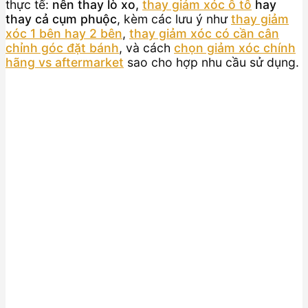
thực tế:
nên thay lò xo,
thay giảm xóc ô tô
hay
thay cả cụm phuộc
, kèm các lưu ý như
thay giảm
xóc 1 bên hay 2 bên
,
thay giảm xóc có cần cân
chỉnh góc đặt bánh
, và cách
chọn giảm xóc chính
hãng vs aftermarket
sao cho hợp nhu cầu sử dụng.