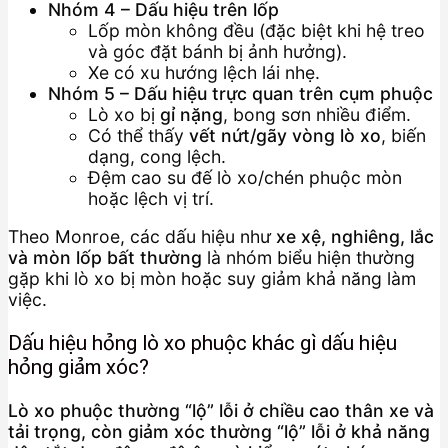
Nhóm 4 – Dấu hiệu trên lốp
Lốp mòn không đều (đặc biệt khi hệ treo
và góc đặt bánh bị ảnh hưởng).
Xe có xu hướng lệch lái nhẹ.
Nhóm 5 – Dấu hiệu trực quan trên cụm phuộc
Lò xo bị
gỉ nặng
, bong sơn nhiều điểm.
Có thể thấy
vết nứt/gãy vòng lò xo
, biến
dạng, cong lệch.
Đệm cao su đế lò xo/chén phuộc mòn
hoặc lệch vị trí.
Theo Monroe, các dấu hiệu như
xe xệ, nghiêng, lắc
và mòn lốp bất thường
là nhóm biểu hiện thường
gặp khi lò xo bị mòn hoặc suy giảm khả năng làm
việc.
Dấu hiệu hỏng lò xo phuộc khác gì dấu hiệu
hỏng giảm xóc?
Lò xo phuộc thường “lộ” lỗi ở chiều cao thân xe và
tải trọng, còn giảm xóc thường “lộ” lỗi ở khả năng