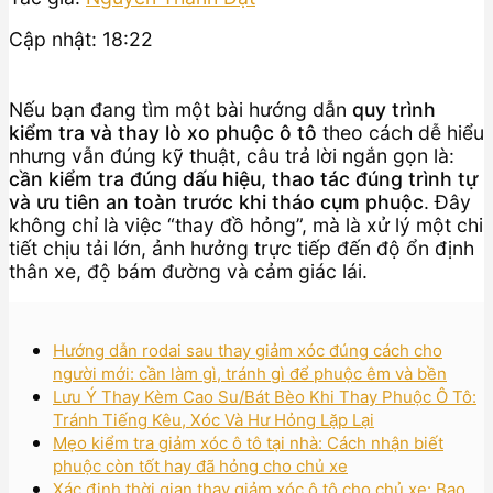
Cập nhật: 18:22
Nếu bạn đang tìm một bài hướng dẫn
quy trình
kiểm tra và thay lò xo phuộc ô tô
theo cách dễ hiểu
nhưng vẫn đúng kỹ thuật, câu trả lời ngắn gọn là:
cần kiểm tra đúng dấu hiệu, thao tác đúng trình tự
và ưu tiên an toàn trước khi tháo cụm phuộc
. Đây
không chỉ là việc “thay đồ hỏng”, mà là xử lý một chi
tiết chịu tải lớn, ảnh hưởng trực tiếp đến độ ổn định
thân xe, độ bám đường và cảm giác lái.
Hướng dẫn rodai sau thay giảm xóc đúng cách cho
người mới: cần làm gì, tránh gì để phuộc êm và bền
Lưu Ý Thay Kèm Cao Su/Bát Bèo Khi Thay Phuộc Ô Tô:
Tránh Tiếng Kêu, Xóc Và Hư Hỏng Lặp Lại
Mẹo kiểm tra giảm xóc ô tô tại nhà: Cách nhận biết
phuộc còn tốt hay đã hỏng cho chủ xe
Xác định thời gian thay giảm xóc ô tô cho chủ xe: Bao