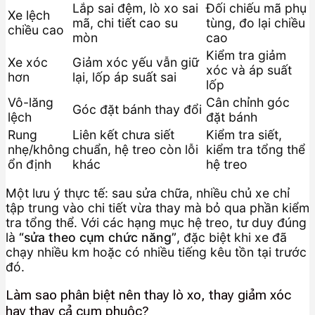
Lắp sai đệm, lò xo sai
Đối chiếu mã phụ
Xe lệch
mã, chi tiết cao su
tùng, đo lại chiều
chiều cao
mòn
cao
Kiểm tra giảm
Xe xóc
Giảm xóc yếu vẫn giữ
xóc và áp suất
hơn
lại, lốp áp suất sai
lốp
Vô-lăng
Cân chỉnh góc
Góc đặt bánh thay đổi
lệch
đặt bánh
Rung
Liên kết chưa siết
Kiểm tra siết,
nhẹ/không
chuẩn, hệ treo còn lỗi
kiểm tra tổng thể
ổn định
khác
hệ treo
Một lưu ý thực tế: sau sửa chữa, nhiều chủ xe chỉ
tập trung vào chi tiết vừa thay mà bỏ qua phần kiểm
tra tổng thể. Với các hạng mục hệ treo, tư duy đúng
là
“sửa theo cụm chức năng”
, đặc biệt khi xe đã
chạy nhiều km hoặc có nhiều tiếng kêu tồn tại trước
đó.
Làm sao phân biệt nên thay lò xo, thay giảm xóc
hay thay cả cụm phuộc?