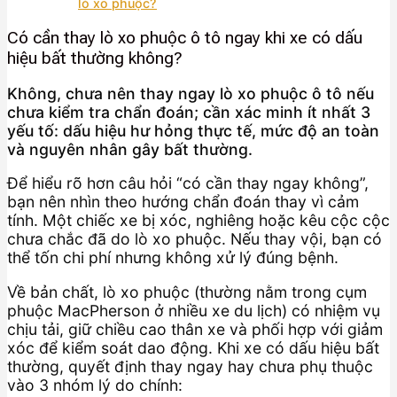
lò xo phuộc?
Có cần thay lò xo phuộc ô tô ngay khi xe có dấu
hiệu bất thường không?
Không, chưa nên thay ngay lò xo phuộc ô tô nếu
chưa kiểm tra chẩn đoán; cần xác minh ít nhất 3
yếu tố: dấu hiệu hư hỏng thực tế, mức độ an toàn
và nguyên nhân gây bất thường.
Để hiểu rõ hơn câu hỏi “có cần thay ngay không”,
bạn nên nhìn theo hướng chẩn đoán thay vì cảm
tính. Một chiếc xe bị xóc, nghiêng hoặc kêu cộc cộc
chưa chắc đã do lò xo phuộc. Nếu thay vội, bạn có
thể tốn chi phí nhưng không xử lý đúng bệnh.
Về bản chất, lò xo phuộc (thường nằm trong cụm
phuộc MacPherson ở nhiều xe du lịch) có nhiệm vụ
chịu tải, giữ chiều cao thân xe và phối hợp với giảm
xóc để kiểm soát dao động. Khi xe có dấu hiệu bất
thường, quyết định thay ngay hay chưa phụ thuộc
vào 3 nhóm lý do chính: