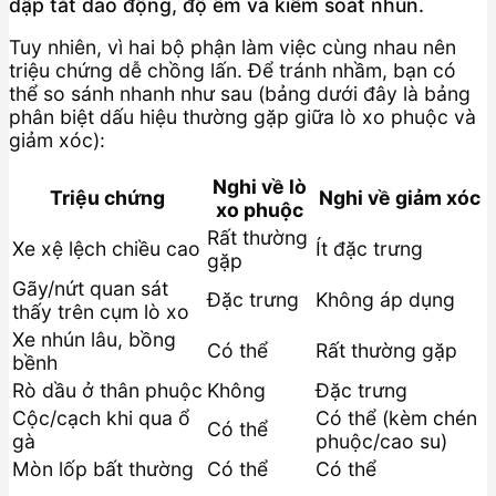
dập tắt dao động, độ êm và kiểm soát nhún.
Tuy nhiên, vì hai bộ phận làm việc cùng nhau nên
triệu chứng dễ chồng lấn. Để tránh nhầm, bạn có
thể so sánh nhanh như sau (bảng dưới đây là bảng
phân biệt dấu hiệu thường gặp giữa lò xo phuộc và
giảm xóc):
Nghi về lò
Triệu chứng
Nghi về giảm xóc
xo phuộc
Rất thường
Xe xệ lệch chiều cao
Ít đặc trưng
gặp
Gãy/nứt quan sát
Đặc trưng
Không áp dụng
thấy trên cụm lò xo
Xe nhún lâu, bồng
Có thể
Rất thường gặp
bềnh
Rò dầu ở thân phuộc
Không
Đặc trưng
Cộc/cạch khi qua ổ
Có thể (kèm chén
Có thể
gà
phuộc/cao su)
Mòn lốp bất thường
Có thể
Có thể