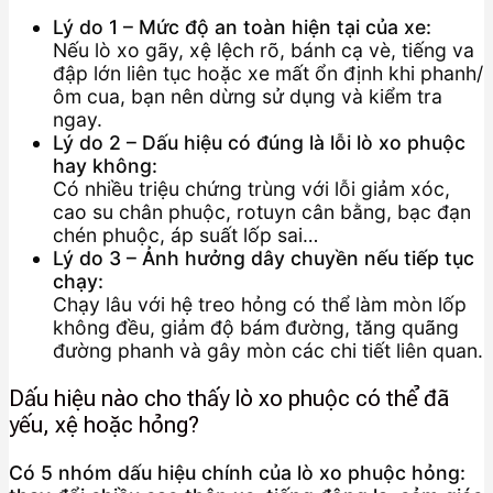
Lý do 1 – Mức độ an toàn hiện tại của xe:
Nếu lò xo gãy, xệ lệch rõ, bánh cạ vè, tiếng va
đập lớn liên tục hoặc xe mất ổn định khi phanh/
ôm cua, bạn nên dừng sử dụng và kiểm tra
ngay.
Lý do 2 – Dấu hiệu có đúng là lỗi lò xo phuộc
hay không:
Có nhiều triệu chứng trùng với lỗi giảm xóc,
cao su chân phuộc, rotuyn cân bằng, bạc đạn
chén phuộc, áp suất lốp sai…
Lý do 3 – Ảnh hưởng dây chuyền nếu tiếp tục
chạy:
Chạy lâu với hệ treo hỏng có thể làm mòn lốp
không đều, giảm độ bám đường, tăng quãng
đường phanh và gây mòn các chi tiết liên quan.
Dấu hiệu nào cho thấy lò xo phuộc có thể đã
yếu, xệ hoặc hỏng?
Có 5 nhóm dấu hiệu chính của lò xo phuộc hỏng: