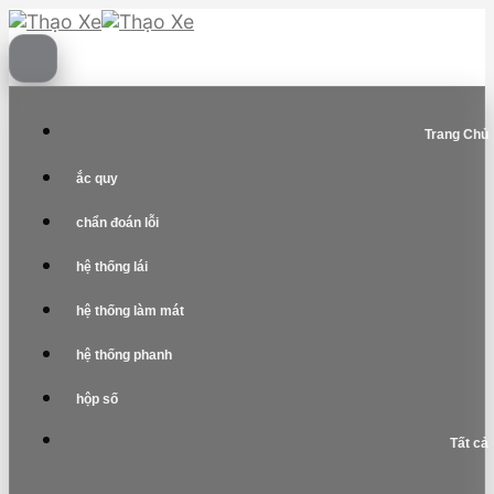
Skip
to
content
Trang Chủ
ắc quy
chẩn đoán lỗi
hệ thống lái
hệ thống làm mát
hệ thống phanh
hộp số
Tất cả