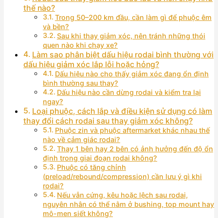
thế nào?
Trong 50–200 km đầu, cần làm gì để phuộc êm
và bền?
Sau khi thay giảm xóc, nên tránh những thói
quen nào khi chạy xe?
Làm sao phân biệt dấu hiệu rodai bình thường với
dấu hiệu giảm xóc lắp lỗi hoặc hỏng?
Dấu hiệu nào cho thấy giảm xóc đang ổn định
bình thường sau thay?
Dấu hiệu nào cần dừng rodai và kiểm tra lại
ngay?
Loại phuộc, cách lắp và điều kiện sử dụng có làm
thay đổi cách rodai sau thay giảm xóc không?
Phuộc zin và phuộc aftermarket khác nhau thế
nào về cảm giác rodai?
Thay 1 bên hay 2 bên có ảnh hưởng đến độ ổn
định trong giai đoạn rodai không?
Phuộc có tăng chỉnh
(preload/rebound/compression) cần lưu ý gì khi
rodai?
Nếu vẫn cứng, kêu hoặc lệch sau rodai,
nguyên nhân có thể nằm ở bushing, top mount hay
mô-men siết không?