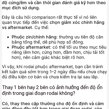
độ cứng/êm và cần thời gian đánh giá kỹ hơn theo
mục đích sử dụng.
Đây là câu hỏi comparison rất thực tế vì nó liên
quan trực tiếp đến việc
chọn giảm xóc chính hãng
vs aftermarket
. Cụ thể:
Phuộc zin/chính hãng
: thường ưu tiên độ cân
bằng tổng thể, dễ phù hợp số đông.
Phuộc aftermarket
: có thể tối ưu theo mục tiêu
riêng (êm hơn, cứng hơn, đầm hơn, chịu tải tốt
hơn), nên cảm giác khác biệt rõ hơn.
Vì vậy, khi rodai phuộc aftermarket, bạn cần tránh
kết luận quá sớm trong 1–2 ngày đầu nếu chưa chạy
đủ điều kiện cơ bản và chưa kiểm tra lại sau lắp.
Thay 1 bên hay 2 bên có ảnh hưởng đến độ ổn
định trong giai đoạn rodai không?
Có, thay theo cặp thường cho độ ổn định và cảm
giác đồng đều tốt hơn trong giai đoạn rodai, còn