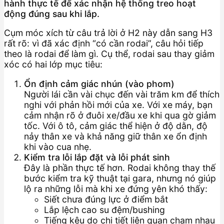
hành thực tế để xác nhận hệ thống treo hoạt
động đúng sau khi lắp.
Cụm móc xích từ câu trả lời ở H2 này dẫn sang H3
rất rõ: vì đã xác định “có cần rodai”, câu hỏi tiếp
theo là rodai để làm gì. Cụ thể, rodai sau thay giảm
xóc có hai lớp mục tiêu:
Ổn định cảm giác nhún (vào phom)
Người lái cần vài chục đến vài trăm km để thích
nghi với phản hồi mới của xe. Với xe máy, bạn
cảm nhận rõ ở đuôi xe/đầu xe khi qua gờ giảm
tốc. Với ô tô, cảm giác thể hiện ở độ dằn, độ
nảy thân xe và khả năng giữ thân xe ổn định
khi vào cua nhẹ.
Kiểm tra lỗi lắp đặt và lỗi phát sinh
Đây là phần thực tế hơn. Rodai không thay thế
bước kiểm tra kỹ thuật tại gara, nhưng nó giúp
lộ ra những lỗi mà khi xe đứng yên khó thấy:
Siết chưa đúng lực ở điểm bắt
Lắp lệch cao su đệm/bushing
Tiếng kêu do chi tiết liên quan chạm nhau