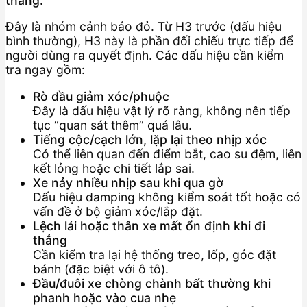
thẳng.
Đây là nhóm cảnh báo đỏ. Từ H3 trước (dấu hiệu
bình thường), H3 này là phần đối chiếu trực tiếp để
người dùng ra quyết định. Các dấu hiệu cần kiểm
tra ngay gồm:
Rò dầu giảm xóc/phuộc
Đây là dấu hiệu vật lý rõ ràng, không nên tiếp
tục “quan sát thêm” quá lâu.
Tiếng cộc/cạch lớn, lặp lại theo nhịp xóc
Có thể liên quan đến điểm bắt, cao su đệm, liên
kết lỏng hoặc chi tiết lắp sai.
Xe nảy nhiều nhịp sau khi qua gờ
Dấu hiệu damping không kiểm soát tốt hoặc có
vấn đề ở bộ giảm xóc/lắp đặt.
Lệch lái hoặc thân xe mất ổn định khi đi
thẳng
Cần kiểm tra lại hệ thống treo, lốp, góc đặt
bánh (đặc biệt với ô tô).
Đầu/đuôi xe chòng chành bất thường khi
phanh hoặc vào cua nhẹ