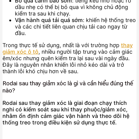
Bỏ qua cảnh báo sớm
: tiếng kêu nhỏ hoặc rò
dầu nhẹ có thể bị bỏ qua vì không chủ động
kiểm tra sau khi chạy.
Vận hành quá tải quá sớm
: khiến hệ thống treo
và các chi tiết liên quan chịu tải cao ngay từ
đầu.
Trong thực tế sử dụng, nhất là với trường hợp
thay
giảm xóc ô tô
, nhiều người tập trung vào cảm giác
êm/xóc nhưng quên kiểm tra lại sau vài ngày đầu.
Đây là nguyên nhân khiến lỗi nhỏ kéo dài và trở
thành lỗi khó chịu hơn về sau.
Rodai sau thay giảm xóc là gì và cần hiểu đúng thế
nào?
Rodai sau thay giảm xóc là giai đoạn chạy thích
nghi có kiểm soát sau khi thay phuộc/giảm xóc,
nhằm ổn định cảm giác vận hành và theo dõi hệ
thống treo trong điều kiện sử dụng thực tế.