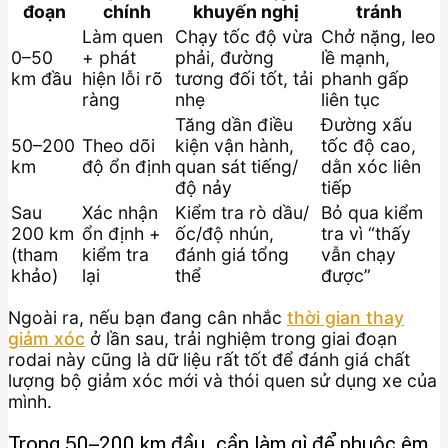
đoạn
chính
khuyến nghị
tránh
Làm quen
Chạy tốc độ vừa
Chở nặng, leo
0–50
+ phát
phải, đường
lề mạnh,
km đầu
hiện lỗi rõ
tương đối tốt, tải
phanh gấp
ràng
nhẹ
liên tục
Tăng dần điều
Đường xấu
50–200
Theo dõi
kiện vận hành,
tốc độ cao,
km
độ ổn định
quan sát tiếng/
dằn xóc liên
độ nảy
tiếp
Sau
Xác nhận
Kiểm tra rò dầu/
Bỏ qua kiểm
200 km
ổn định +
ốc/độ nhún,
tra vì “thấy
(tham
kiểm tra
đánh giá tổng
vẫn chạy
khảo)
lại
thể
được”
Ngoài ra, nếu bạn đang cân nhắc
thời gian thay
giảm xóc
ở lần sau, trải nghiệm trong giai đoạn
rodai này cũng là dữ liệu rất tốt để đánh giá chất
lượng bộ giảm xóc mới và thói quen sử dụng xe của
mình.
Trong 50–200 km đầu, cần làm gì để phuộc êm