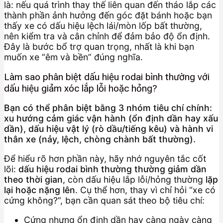
là: nếu quá trình thay thế liên quan đến tháo lắp các
thành phần ảnh hưởng đến góc đặt bánh hoặc bạn
thấy xe có dấu hiệu lệch lái/mòn lốp bất thường,
nên kiểm tra và cân chỉnh để đảm bảo độ ổn định.
Đây là bước bổ trợ quan trọng, nhất là khi bạn
muốn xe “êm và bền” đúng nghĩa.
Làm sao phân biệt dấu hiệu rodai bình thường với
dấu hiệu giảm xóc lắp lỗi hoặc hỏng?
Bạn có thể phân biệt bằng 3 nhóm tiêu chí chính:
xu hướng cảm giác vận hành (ổn định dần hay xấu
dần), dấu hiệu vật lý (rò dầu/tiếng kêu) và hành vi
thân xe (nảy, lệch, chòng chành bất thường).
Để hiểu rõ hơn phần này, hãy nhớ nguyên tắc cốt
lõi:
dấu hiệu rodai bình thường thường giảm dần
theo thời gian
, còn dấu hiệu lắp lỗi/hỏng thường
lặp
lại hoặc nặng lên
. Cụ thể hơn, thay vì chỉ hỏi “xe có
cứng không?”, bạn cần quan sát theo bộ tiêu chí:
Cứng nhưng ổn định dần hay càng ngày càng