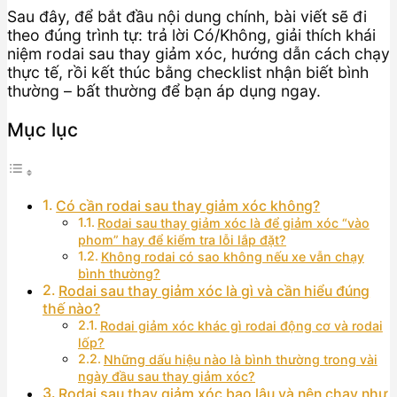
Sau đây, để bắt đầu nội dung chính, bài viết sẽ đi
theo đúng trình tự: trả lời Có/Không, giải thích khái
niệm rodai sau thay giảm xóc, hướng dẫn cách chạy
thực tế, rồi kết thúc bằng checklist nhận biết bình
thường – bất thường để bạn áp dụng ngay.
Mục lục
Có cần rodai sau thay giảm xóc không?
Rodai sau thay giảm xóc là để giảm xóc “vào
phom” hay để kiểm tra lỗi lắp đặt?
Không rodai có sao không nếu xe vẫn chạy
bình thường?
Rodai sau thay giảm xóc là gì và cần hiểu đúng
thế nào?
Rodai giảm xóc khác gì rodai động cơ và rodai
lốp?
Những dấu hiệu nào là bình thường trong vài
ngày đầu sau thay giảm xóc?
Rodai sau thay giảm xóc bao lâu và nên chạy như