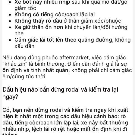
Xe bớt nảy nhiều nhịp
sau khi qua mô đất/gờ
giảm tốc
Không có tiếng cộc/cạch lặp lại
Không thấy rò dầu
ở thân giảm xóc/phuộc
Xe giữ thân ổn hơn
khi chuyển làn/đổi hướng
nhẹ
Cảm giác lái tốt lên theo quãng đường
, không
xấu dần
Nếu đang dùng phuộc aftermarket, việc cảm giác
“khác zin” là bình thường. Điểm cần đánh giá là
sự
ổn định và tính nhất quán
, không phải chỉ cảm giác
êm/cứng tức thời.
Dấu hiệu nào cần dừng rodai và kiểm tra lại
ngay?
Có, bạn nên dừng rodai và kiểm tra ngay khi xuất
hiện ít nhất một trong các dấu hiệu cảnh báo: rò
dầu, tiếng cộc/cạch lớn lặp lại, xe nảy bất thường
nhiều nhịp, lệch lái rõ rệt hoặc mất ổn định khi đi