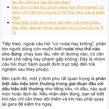
lâu cần kiểm tra, bao lâu nên thay?
Nên Chọn Giảm Xóc Chính Hãng Hay Aftermarket? So
Sánh Chi Tiết Cho Chủ Xe Ô Tô Theo Nhu Cầu & Ngân
Sách
Nhận Biết Giảm Xóc Hỏng Gây Mòn Lốp Không Đều:
Dấu Hiệu, Nguyên Nhân Và Cách Xử Lý Cho Chủ Xe Ô
Tô
Tiếp theo, ngoài câu hỏi “có rodai hay không”, phần
lớn người dùng còn muốn biết
rodai như thế nào
cho đúng
: chạy bao lâu, nên đi đường nào, có cần
tránh chở nặng hay phanh gấp không. Đây là nhóm
câu hỏi thực hành quyết định trực tiếp đến trải
nghiệm sau thay phuộc.
Bên cạnh đó, một ý định phụ rất quan trọng là
phân
biệt dấu hiệu bình thường trong giai đoạn đầu với
dấu hiệu bất thường
như tiếng kêu, rò dầu, nảy quá
mức hoặc lệch lái. Nếu nhận diện đúng, bạn sẽ biết
khi nào chỉ cần theo dõi thêm và khi nào phải quay
lại gara để kiểm tra ngay.