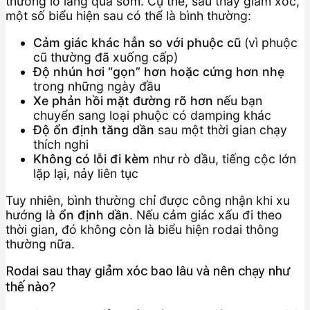
thường lo lắng quá sớm. Cụ thể, sau thay giảm xóc,
một số biểu hiện sau có thể là bình thường:
Cảm giác khác hẳn so với phuộc cũ
(vì phuộc
cũ thường đã xuống cấp)
Độ nhún hơi “gọn” hơn hoặc cứng hơn nhẹ
trong những ngày đầu
Xe phản hồi mặt đường rõ hơn
nếu bạn
chuyển sang loại phuộc có damping khác
Độ ổn định tăng dần
sau một thời gian chạy
thích nghi
Không có lỗi đi kèm
như rò dầu, tiếng cộc lớn
lặp lại, nảy liên tục
Tuy nhiên, bình thường chỉ được công nhận khi xu
hướng là
ổn định dần
. Nếu cảm giác xấu đi theo
thời gian, đó không còn là biểu hiện rodai thông
thường nữa.
Rodai sau thay giảm xóc bao lâu và nên chạy như
thế nào?