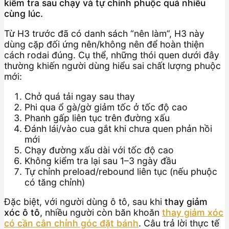
kiểm tra sau chạy và tự chỉnh phuộc quá nhiều
cùng lúc.
Từ H3 trước đã có danh sách “nên làm”, H3 này
dùng cặp đối ứng nên/không nên để hoàn thiện
cách rodai đúng. Cụ thể, những thói quen dưới đây
thường khiến người dùng hiểu sai chất lượng phuộc
mới:
Chở quá tải ngay sau thay
Phi qua ổ gà/gờ giảm tốc ở tốc độ cao
Phanh gấp liên tục trên đường xấu
Đánh lái/vào cua gắt khi chưa quen phản hồi
mới
Chạy đường xấu dài với tốc độ cao
Không kiểm tra lại sau 1–3 ngày đầu
Tự chỉnh preload/rebound liên tục (nếu phuộc
có tăng chỉnh)
Đặc biệt, với người dùng ô tô, sau khi
thay giảm
xóc ô tô
, nhiều người còn băn khoăn
thay giảm xóc
có cần cân chỉnh góc đặt bánh
. Câu trả lời thực tế