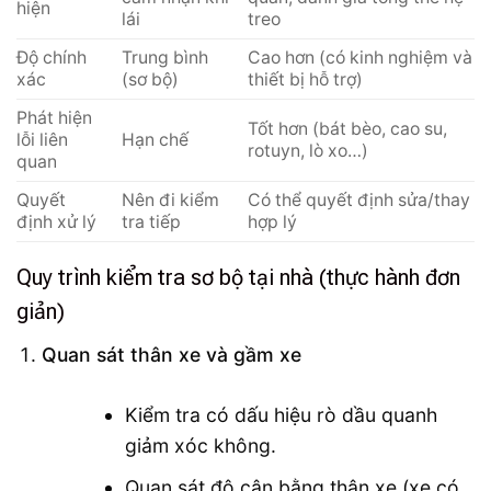
hiện
lái
treo
Độ chính
Trung bình
Cao hơn (có kinh nghiệm và
xác
(sơ bộ)
thiết bị hỗ trợ)
Phát hiện
Tốt hơn (bát bèo, cao su,
lỗi liên
Hạn chế
rotuyn, lò xo…)
quan
Quyết
Nên đi kiểm
Có thể quyết định sửa/thay
định xử lý
tra tiếp
hợp lý
Quy trình kiểm tra sơ bộ tại nhà (thực hành đơn
giản)
Quan sát thân xe và gầm xe
Kiểm tra có dấu hiệu rò dầu quanh
giảm xóc không.
Quan sát độ cân bằng thân xe (xe có