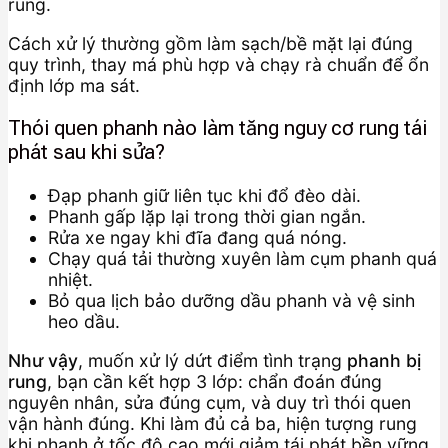
rung.
Cách xử lý thường gồm làm sạch/bề mặt lại đúng
quy trình, thay má phù hợp và chạy rà chuẩn để ổn
định lớp ma sát.
Thói quen phanh nào làm tăng nguy cơ rung tái
phát sau khi sửa?
Đạp phanh giữ liên tục khi đổ đèo dài.
Phanh gấp lặp lại trong thời gian ngắn.
Rửa xe ngay khi đĩa đang quá nóng.
Chạy quá tải thường xuyên làm cụm phanh quá
nhiệt.
Bỏ qua lịch bảo dưỡng dầu phanh và vệ sinh
heo dầu.
Như vậy
, muốn xử lý dứt điểm tình trạng
phanh bị
rung
, bạn cần kết hợp 3 lớp: chẩn đoán đúng
nguyên nhân, sửa đúng cụm, và duy trì thói quen
vận hành đúng. Khi làm đủ cả ba, hiện tượng rung
khi phanh ở tốc độ cao mới giảm tái phát bền vững.