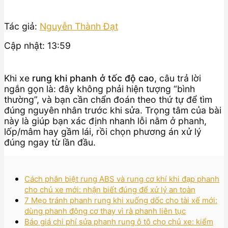
Tác giả:
Nguyễn Thành Đạt
Cập nhật: 13:59
Khi xe
rung khi phanh ở tốc độ cao
, câu trả lời
ngắn gọn là: đây không phải hiện tượng “bình
thường”, và bạn cần chẩn đoán theo thứ tự để tìm
đúng nguyên nhân trước khi sửa. Trọng tâm của bài
này là giúp bạn xác định nhanh lỗi nằm ở phanh,
lốp/mâm hay gầm lái, rồi chọn phương án xử lý
đúng ngay từ lần đầu.
Cách phân biệt rung ABS và rung cơ khí khi đạp phanh
cho chủ xe mới: nhận biết đúng để xử lý an toàn
7 Mẹo tránh phanh rung khi xuống dốc cho tài xế mới:
dùng phanh động cơ thay vì rà phanh liên tục
Báo giá chi phí sửa phanh rung ô tô cho chủ xe: kiểm