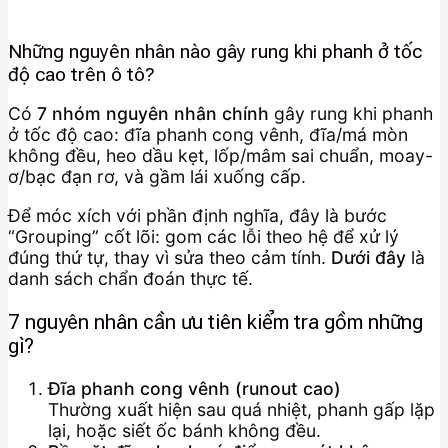
Những nguyên nhân nào gây rung khi phanh ở tốc
độ cao trên ô tô?
Có
7 nhóm nguyên nhân chính
gây rung khi phanh
ở tốc độ cao: đĩa phanh cong vênh, đĩa/má mòn
không đều, heo dầu kẹt, lốp/mâm sai chuẩn, moay-
ơ/bạc đạn rơ, và gầm lái xuống cấp.
Để móc xích với phần định nghĩa, đây là bước
“Grouping” cốt lõi: gom các lỗi theo hệ để xử lý
đúng thứ tự, thay vì sửa theo cảm tính.
Dưới đây
là
danh sách chẩn đoán thực tế.
7 nguyên nhân cần ưu tiên kiểm tra gồm những
gì?
Đĩa phanh cong vênh (runout cao)
Thường xuất hiện sau quá nhiệt, phanh gấp lặp
lại, hoặc siết ốc bánh không đều.