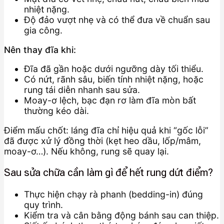
nhiệt nặng.
Độ đảo vượt nhẹ và có thể đưa về chuẩn sau
gia công.
Nên thay đĩa khi:
Đĩa đã gần hoặc dưới ngưỡng dày tối thiểu.
Có nứt, rãnh sâu, biến tính nhiệt nặng, hoặc
rung tái diễn nhanh sau sửa.
Moay-ơ lệch, bạc đạn rơ làm đĩa mòn bất
thường kéo dài.
Điểm mấu chốt: láng đĩa chỉ hiệu quả khi “gốc lỗi”
đã được xử lý đồng thời (kẹt heo dầu, lốp/mâm,
moay-ơ…). Nếu không, rung sẽ quay lại.
Sau sửa chữa cần làm gì để hết rung dứt điểm?
Thực hiện chạy rà phanh (bedding-in) đúng
quy trình.
Kiểm tra và cân bằng động bánh sau can thiệp.