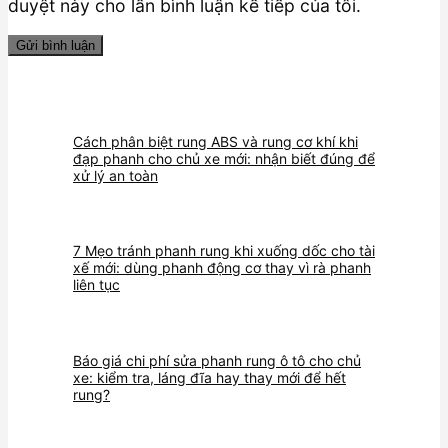
duyệt này cho lần bình luận kế tiếp của tôi.
Cách phân biệt rung ABS và rung cơ khí khi
đạp phanh cho chủ xe mới: nhận biết đúng để
xử lý an toàn
7 Mẹo tránh phanh rung khi xuống dốc cho tài
xế mới: dùng phanh động cơ thay vì rà phanh
liên tục
Báo giá chi phí sửa phanh rung ô tô cho chủ
xe: kiểm tra, láng đĩa hay thay mới để hết
rung?