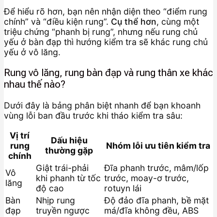
Để hiểu rõ hơn, bạn nên nhận diện theo “điểm rung
chính” và “điều kiện rung”.
Cụ thể hơn
, cùng một
triệu chứng “phanh bị rung”, nhưng nếu rung chủ
yếu ở bàn đạp thì hướng kiểm tra sẽ khác rung chủ
yếu ở vô lăng.
Rung vô lăng, rung bàn đạp và rung thân xe khác
nhau thế nào?
Dưới đây là bảng phân biệt nhanh để bạn khoanh
vùng lỗi ban đầu trước khi tháo kiểm tra sâu:
Vị trí
Dấu hiệu
rung
Nhóm lỗi ưu tiên kiểm tra
thường gặp
chính
Giật trái-phải
Đĩa phanh trước, mâm/lốp
Vô
khi phanh từ tốc
trước, moay-ơ trước,
lăng
độ cao
rotuyn lái
Bàn
Nhịp rung
Độ đảo đĩa phanh, bề mặt
đạp
truyền ngược
má/đĩa không đều, ABS