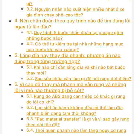
gì?
Nguyên nhân nào xuất hiện nhiều nhất ở xe
gia đình chạy phố–cao tốc?
Nên chẩn đoán theo quy trình nào để tìm đúng lỗi
ngay từ lần đầu?
Quy trình 5 bước chẩn đoán tại garage gồm
những bước nào?
Có thể tự kiểm tra tại nhà những hạng mục
nào trước khi vào xưởng?
Láng đĩa hay thay đĩa phanh: phương án nào
đúng trong từng trường hợp?
Khi nào chỉ cần láng đĩa và khi nào bắt buộc
thay mới?
Sau sửa chữa cần làm gì để hết rung dứt điểm?
Vì sao đã thay má phanh mà vẫn rung và những
lỗi vi mô nào thường bị bỏ sót?
Rung do ABS đang can thiệp có khác gì rung
do lỗi cơ khí?
Lực siết ốc bánh không đều có thể làm đĩa
phanh biến dạng tạm thời không?
“Pad material transfer” là gì và vì sao gây rung
theo dải tốc độ?
Thói quen phanh nào làm tăng nguy cơ rung