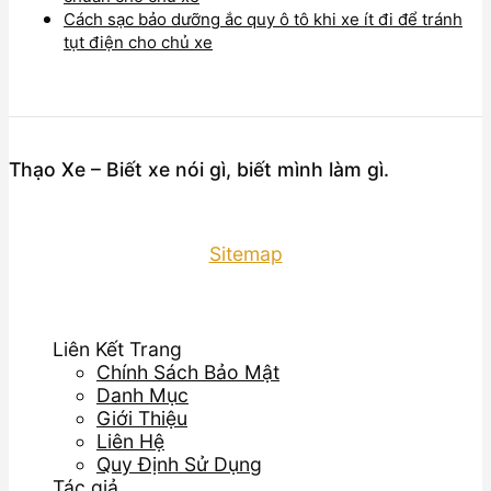
Cách sạc bảo dưỡng ắc quy ô tô khi xe ít đi để tránh
tụt điện cho chủ xe
Thạo Xe – Biết xe nói gì, biết mình làm gì.
Sitemap
Liên Kết Trang
Chính Sách Bảo Mật
Danh Mục
Giới Thiệu
Liên Hệ
Quy Định Sử Dụng
Tác giả