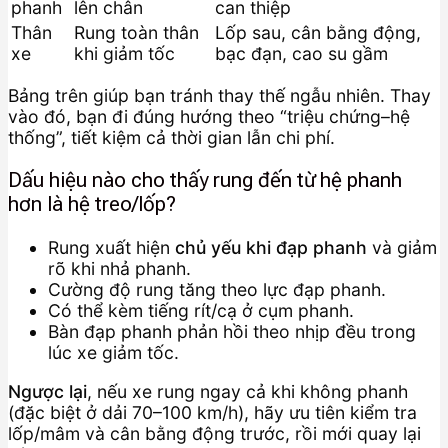
phanh
lên chân
can thiệp
Thân
Rung toàn thân
Lốp sau, cân bằng động,
xe
khi giảm tốc
bạc đạn, cao su gầm
Bảng trên giúp bạn tránh thay thế ngẫu nhiên. Thay
vào đó, bạn đi đúng hướng theo “triệu chứng–hệ
thống”, tiết kiệm cả thời gian lẫn chi phí.
Dấu hiệu nào cho thấy rung đến từ hệ phanh
hơn là hệ treo/lốp?
Rung xuất hiện
chủ yếu khi đạp phanh
và giảm
rõ khi nhả phanh.
Cường độ rung tăng theo lực đạp phanh.
Có thể kèm tiếng rít/cạ ở cụm phanh.
Bàn đạp phanh phản hồi theo nhịp đều trong
lúc xe giảm tốc.
Ngược lại
, nếu xe rung ngay cả khi không phanh
(đặc biệt ở dải 70–100 km/h), hãy ưu tiên kiểm tra
lốp/mâm và cân bằng động trước, rồi mới quay lại