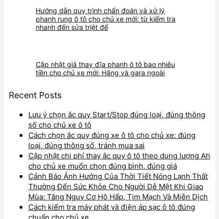
Hướng dẫn quy trình chẩn đoán và xử lý
phanh rung ô tô cho chủ xe mới: từ kiểm tra
nhanh đến sửa triệt để
Cập nhật giá thay đĩa phanh ô tô bao nhiêu
tiền cho chủ xe mới: Hãng và gara ngoài
Recent Posts
Lưu ý chọn ắc quy Start/Stop đúng loại, đúng thông
số cho chủ xe ô tô
Cách chọn ắc quy đúng xe ô tô cho chủ xe: đúng
loại, đúng thông số, tránh mua sai
Cập nhật chi phí thay ắc quy ô tô theo dung lượng Ah
cho chủ xe muốn chọn đúng bình, đúng giá
Cảnh Báo Ảnh Hưởng Của Thời Tiết Nóng Lạnh Thất
Thường Đến Sức Khỏe Cho Người Dễ Mệt Khi Giao
Mùa: Tăng Nguy Cơ Hô Hấp, Tim Mạch Và Miễn Dịch
Cách kiểm tra máy phát và điện áp sạc ô tô đúng
chuẩn cho chủ xe