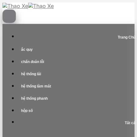
Skip
to
content
Trang Chủ
ắc quy
chẩn đoán lỗi
hệ thống lái
hệ thống làm mát
hệ thống phanh
hộp số
Tất cả