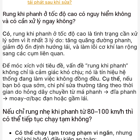
tái phát sau khi sửa?
Rung khi phanh ở tốc độ cao có nguy hiểm không
và có cần xử lý ngay không?
Có
, rung khi phanh ở tốc độ cao là tình trạng cần xử
lý sớm vì ít nhất 3 lý do: tăng quãng đường phanh,
giảm độ ổn định hướng lái, và làm lỗi cơ khí lan rộng
sang các cụm liên quan.
Để móc xích với tiêu đề, vấn đề “rung khi phanh”
không chỉ là cảm giác khó chịu; nó là tín hiệu hệ
thống đang làm việc không đồng đều.
Cụ thể
, nếu
bạn bỏ qua sớm, chi phí sửa thường tăng theo thời
gian do hỏng dây chuyền từ má phanh → đĩa phanh
→ moay-ơ/bạc đạn hoặc gầm lái.
Nếu chỉ rung nhẹ khi phanh từ 80–100 km/h thì
có thể tiếp tục chạy tạm không?
Có thể chạy tạm trong phạm vi ngắn
, nhưng
chỉ khi hội đủ điều kiện an toàn: