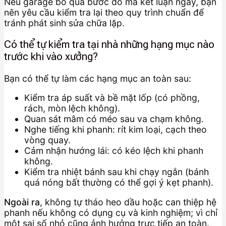
Nếu garage bỏ qua bước đo mà kết luận ngay, bạn
nên yêu cầu kiểm tra lại theo quy trình chuẩn để
tránh phát sinh sửa chữa lặp.
Có thể tự kiểm tra tại nhà những hạng mục nào
trước khi vào xưởng?
Bạn có thể tự làm các hạng mục an toàn sau:
Kiểm tra áp suất và bề mặt lốp (có phồng,
rách, mòn lệch không).
Quan sát mâm có méo sau va chạm không.
Nghe tiếng khi phanh: rít kim loại, cạch theo
vòng quay.
Cảm nhận hướng lái: có kéo lệch khi phanh
không.
Kiểm tra nhiệt bánh sau khi chạy ngắn (bánh
quá nóng bất thường có thể gợi ý kẹt phanh).
Ngoài ra
, không tự tháo heo dầu hoặc can thiệp hệ
phanh nếu không có dụng cụ và kinh nghiệm; vì chỉ
một sai số nhỏ cũng ảnh hưởng trực tiếp an toàn.