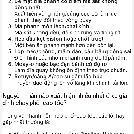
Bề mặt đĩa phanh có điểm ma sát không
đồng nhất
Xuất hiện vùng nóng/cứng cục bộ làm lực
phanh thay đổi theo vòng quay.
Má phanh mòn lệch/chai kính
Ma sát không đều, dễ sinh rung và tiếng rít.
Heo dầu kẹt piston hoặc chốt trượt
Một bên ăn phanh mạnh hơn bên còn lại.
Lốp méo/phồng, mâm đảo, cân bằng động sai
Điển hình của nhóm
phanh rung do lốp/mâm
.
Moay-ơ hoặc bạc đạn bánh có độ rơ
Làm đĩa quay không ổn định theo trục chuẩn.
Rotuyn/càng A/cao su gầm lão hóa
Truyền dao động lên vô lăng khi phanh tải lớn.
Nguyên nhân nào xuất hiện nhiều nhất ở xe gia
đình chạy phố–cao tốc?
Trong vận hành hỗn hợp phố–cao tốc, các lỗi hay
gặp nhất thường là:
Đĩa/má phanh mòn không đều theo thời gian.