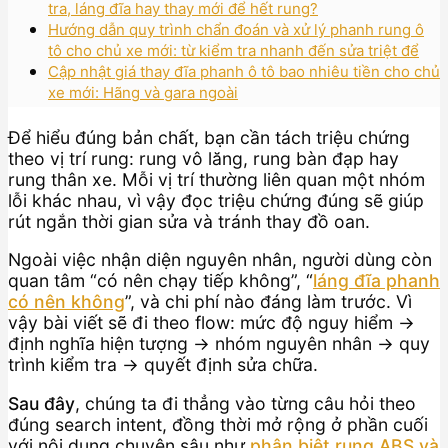
tra, láng đĩa hay thay mới để hết rung?
Hướng dẫn quy trình chẩn đoán và xử lý phanh rung ô
tô cho chủ xe mới: từ kiểm tra nhanh đến sửa triệt để
Cập nhật giá thay đĩa phanh ô tô bao nhiêu tiền cho chủ
xe mới: Hãng và gara ngoài
Để hiểu đúng bản chất, bạn cần tách triệu chứng
theo vị trí rung: rung vô lăng, rung bàn đạp hay
rung thân xe. Mỗi vị trí thường liên quan một nhóm
lỗi khác nhau, vì vậy đọc triệu chứng đúng sẽ giúp
rút ngắn thời gian sửa và tránh thay đồ oan.
Ngoài việc nhận diện nguyên nhân, người dùng còn
quan tâm “có nên chạy tiếp không”, “
láng đĩa phanh
có nên không
”, và chi phí nào đáng làm trước. Vì
vậy bài viết sẽ đi theo flow: mức độ nguy hiểm →
định nghĩa hiện tượng → nhóm nguyên nhân → quy
trình kiểm tra → quyết định sửa chữa.
Sau đây
, chúng ta đi thẳng vào từng câu hỏi theo
đúng search intent, đồng thời mở rộng ở phần cuối
với nội dung chuyên sâu như
phân biệt rung ABS và