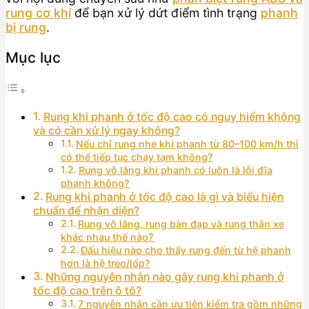
rung cơ khí
để bạn xử lý dứt điểm tình trạng
phanh
bị rung
.
Mục lục
Rung khi phanh ở tốc độ cao có nguy hiểm không
và có cần xử lý ngay không?
Nếu chỉ rung nhẹ khi phanh từ 80–100 km/h thì
có thể tiếp tục chạy tạm không?
Rung vô lăng khi phanh có luôn là lỗi đĩa
phanh không?
Rung khi phanh ở tốc độ cao là gì và biểu hiện
chuẩn để nhận diện?
Rung vô lăng, rung bàn đạp và rung thân xe
khác nhau thế nào?
Dấu hiệu nào cho thấy rung đến từ hệ phanh
hơn là hệ treo/lốp?
Những nguyên nhân nào gây rung khi phanh ở
tốc độ cao trên ô tô?
7 nguyên nhân cần ưu tiên kiểm tra gồm những