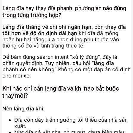
Láng đĩa hay thay đĩa phanh: phương án nào đúng
trong từng trường hợp?
Láng đĩa thắng về chi phí ngắn hạn
, còn
thay đĩa
tốt hơn về độ ổn định dài hạn
khi đĩa đã mỏng
hoặc hư hại nặng; lựa chọn đúng phụ thuộc vào
thông số đo và tình trạng thực tế.
Để bám đúng search intent “xử lý đúng”, đây là
phần quyết định.
Tuy nhiên
, câu hỏi “
láng đĩa
phanh có nên không
” không có một đáp án cố định
cho mọi xe.
Khi nào chỉ cần láng đĩa và khi nào bắt buộc
thay mới?
Nên láng đĩa khi:
Đĩa còn dày trên ngưỡng tối thiểu của nhà sản
xuất.
Mặt đĩa có vết nhẹ, chưa nứt, chưa biến màu