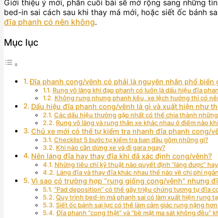
Giới thiệu ý mới, phần cuối bài sẽ mở rộng sang những t
bed-in sai cách sau khi thay má mới, hoặc siết ốc bánh sa
đĩa phanh có nên không
.
Mục lục
Đĩa phanh cong/vênh có phải là nguyên nhân phổ biến
Rung vô lăng khi đạp phanh có luôn là dấu hiệu đĩa ph
Không rung nhưng phanh kêu, xe lệch hướng thì có n
Dấu hiệu đĩa phanh cong/vênh là gì và xuất hiện như th
Các dấu hiệu thường gặp nhất có thể chia thành nhữn
Rung vô lăng và rung thân xe khác nhau ở điểm nào kh
Chủ xe mới có thể tự kiểm tra nhanh đĩa phanh cong/v
Checklist 5 bước tự kiểm tra ban đầu gồm những gì?
Khi nào cần dừng xe và đi gara ngay?
Nên láng đĩa hay thay đĩa khi đã xác định cong/vênh?
Những tiêu chí kỹ thuật nào quyết định “láng được” hay
Láng đĩa và thay đĩa khác nhau thế nào về chi phí ngắ
Vì sao có trường hợp “rung giống cong/vênh” nhưng đ
“Pad deposition” có thể gây triệu chứng tương tự đĩa
Quy trình bed-in má phanh sai có làm xuất hiện rung t
Siết ốc bánh sai lực có thể làm cảm giác rung nặng hơ
Đĩa phanh “cong thật” và “bề mặt ma sát không đều” k