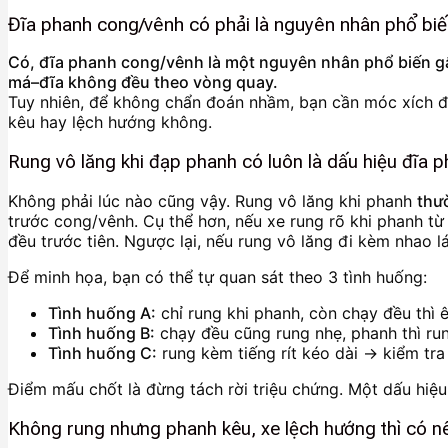
Đĩa phanh cong/vênh có phải là nguyên nhân phổ biế
Có, đĩa phanh cong/vênh là một nguyên nhân phổ biến gây 
má–đĩa không đều theo vòng quay.
Tuy nhiên, để không chẩn đoán nhầm, bạn cần móc xích đún
kêu hay lệch hướng không.
Rung vô lăng khi đạp phanh có luôn là dấu hiệu đĩa
Không phải lúc nào cũng vậy. Rung vô lăng khi phanh
thư
trước cong/vênh. Cụ thể hơn, nếu xe rung rõ khi phanh t
đều trước tiên. Ngược lại, nếu rung vô lăng đi kèm nhao
Để minh họa, bạn có thể tự quan sát theo 3 tình huống:
Tình huống A:
chỉ rung khi phanh, còn chạy đều thì 
Tình huống B:
chạy đều cũng rung nhẹ, phanh thì ru
Tình huống C:
rung kèm tiếng rít kéo dài → kiểm tra
Điểm mấu chốt là đừng tách rời triệu chứng. Một dấu hiệu
Không rung nhưng phanh kêu, xe lệch hướng thì có n