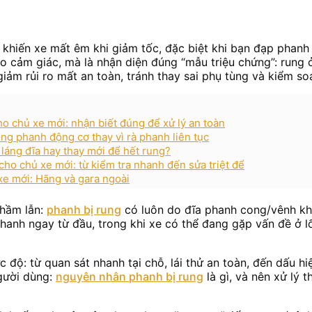
khiến xe mất êm khi giảm tốc, đặc biệt khi bạn đạp phanh 
o cảm giác, mà là nhận diện đúng “mẫu triệu chứng”: rung 
iảm rủi ro mất an toàn, tránh thay sai phụ tùng và kiểm soá
o chủ xe mới: nhận biết đúng để xử lý an toàn
ng phanh động cơ thay vì rà phanh liên tục
 láng đĩa hay thay mới để hết rung?
cho chủ xe mới: từ kiểm tra nhanh đến sửa triệt để
 xe mới: Hãng và gara ngoài
nhầm lẫn:
phanh bị rung
có luôn do đĩa phanh cong/vênh khô
 phanh ngay từ đầu, trong khi xe có thể đang gặp vấn đề 
 độ: từ quan sát nhanh tại chỗ, lái thử an toàn, đến dấu h
người dùng:
nguyên nhân phanh bị rung
là gì, và nên xử lý 