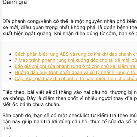
Đánh giá
Đĩa phanh cong/vênh
có thể
là một nguyên nhân phổ biến 
xe mới, điều quan trọng nhất không phải là đoán bệnh the
xuất hiện ngắt quãng. Khi nhận diện đúng từ sớm, bạn sẽ g
Cách phân biệt rung ABS và rung cơ khí khi đạp phanh ch
7 Mẹo tránh phanh rung khi xuống dốc cho tài xế mới: dù
Báo giá chi phí sửa phanh rung ô tô cho chủ xe: kiểm tra,
Hướng dẫn quy trình chẩn đoán và xử lý phanh rung ô tô 
Cập nhật giá thay đĩa phanh ô tô bao nhiêu tiền cho chủ
Tiếp theo, bài viết sẽ đi thẳng vào hai câu hỏi thường bị 
xe không. Đây là điểm then chốt vì nhiều người thay đĩa
siết ốc bánh chưa chuẩn.
Bên cạnh đó, bạn sẽ có một checklist tự kiểm tra theo mức
cận này giúp bạn trả lời đúng câu hỏi thực tế của đa số 
quả.