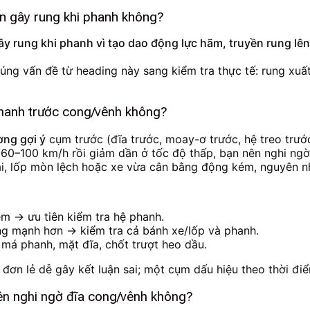
n gây rung khi phanh không?
rung khi phanh vì tạo dao động lực hãm, truyền rung lên h
g vấn đề từ heading này sang kiểm tra thực tế: rung xuất 
 phanh trước cong/vênh không?
ờng gợi ý
cụm trước (đĩa trước, moay-ơ trước, hệ treo trư
ừ 60–100 km/h rồi giảm dần ở tốc độ thấp, bạn nên nghi ng
 lái, lốp mòn lệch hoặc xe vừa cân bằng động kém, nguyên 
êm → ưu tiên kiểm tra hệ phanh.
ng mạnh hơn → kiểm tra cả bánh xe/lốp và phanh.
 má phanh, mặt đĩa, chốt trượt heo dầu.
 đơn lẻ dễ gây kết luận sai; một cụm dấu hiệu theo thời đi
ên nghi ngờ đĩa cong/vênh không?