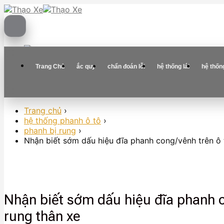
Skip
to
content
Trang Chủ
ắc quy
chẩn đoán lỗi
hệ thống lái
hệ thốn
Trang chủ
›
hệ thống phanh ô tô
›
phanh bị rung
›
Nhận biết sớm dấu hiệu đĩa phanh cong/vênh trên ô t
Nhận biết sớm dấu hiệu đĩa phanh c
rung thân xe