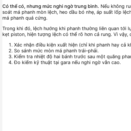
Có thể có, nhưng mức nghi ngờ trung bình.
Nếu không run
soát má phanh mòn lệch, heo dầu bó nhẹ, áp suất lốp lệch 
má phanh quá cứng.
Trong khi đó, lệch hướng khi phanh thường liên quan tới
kẹt piston, hiện tượng lệch có thể rõ hơn cả rung. Vì vậy, 
Xác nhận điều kiện xuất hiện (chỉ khi phanh hay cả k
So sánh mức mòn má phanh trái–phải.
Kiểm tra nhiệt độ hai bánh trước sau một quãng ph
Đo kiểm kỹ thuật tại gara nếu nghi ngờ vẫn cao.