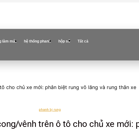
g làm mát
hệ thống phanh
hộp số
Tất cả
ô cho chủ xe mới: phân biệt rung vô lăng và rung thân xe
phanh bị rung
ong/vênh trên ô tô cho chủ xe mới: p