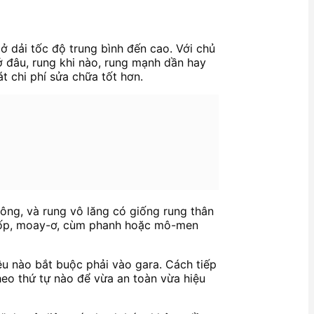
ở dải tốc độ trung bình đến cao. Với chủ
ở đâu, rung khi nào, rung mạnh dần hay
t chi phí sửa chữa tốt hơn.
ng, và rung vô lăng có giống rung thân
ở lốp, moay-ơ, cùm phanh hoặc mô-men
iệu nào bắt buộc phải vào gara. Cách tiếp
theo thứ tự nào để vừa an toàn vừa hiệu