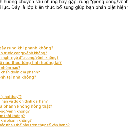
ình huống chuyên sâu nhưng hay gặp: rung “giống cong/vên
i lực. Đây là lớp kiến thức bổ sung giúp bạn phân biệt hiện
 gây rung khi phanh không?
anh trước cong/vênh không?
ên nghi ngờ đĩa cong/vênh không?
ế nào theo từng tình huống lái?
g nhóm nào?
i chẩn đoán đĩa phanh?
ênh tại nhà không?
 “phải thay”?
n hạn và độ ổn định dài hạn?
ĩa phanh không hỏng thật?
 cong/vênh không?
ạm thời không?
n khi phanh không?
hác nhau thế nào trên thực tế vận hành?