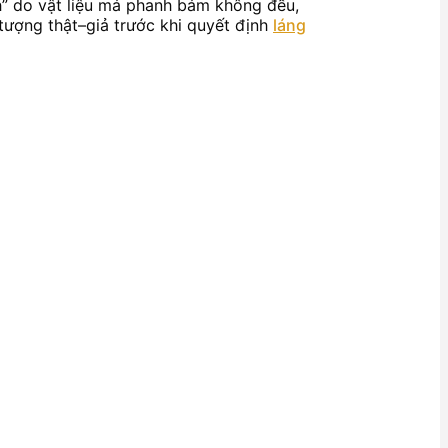
h” do vật liệu má phanh bám không đều,
 tượng thật–giả trước khi quyết định
láng