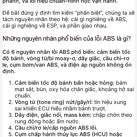
phanh, và lỗi hiệu chuẩn–hình học vận hành.
Để bắt đúng ý định tìm kiếm “phân biệt”, chúng ta sẽ
tách nguyên nhân theo hệ: cái gì nghiêng về ABS,
cái gì nghiêng về ESP, và phần giao nhau.
Những nguyên nhân phổ biến của lỗi ABS là gì?
Có 6 nguyên nhân lỗi ABS phổ biến: cảm biến tốc
độ bánh, vòng từ/bi moay-ơ, dây giắc, cầu chì–rơ
le, cụm bơm/van ABS, và điện áp nguồn không ổn
định.
Cảm biến tốc độ bánh bẩn hoặc hỏng:
bám
mạt sắt, bùn, oxy hóa chân giắc, khoảng hở sai
chuẩn.
Vòng từ (tone ring) nứt/gãy/rỉ:
tín hiệu xung
sai khiến ECU hiểu nhầm bánh trượt.
Dây điện, giắc nối, mass kém:
chập chờn theo
rung động hoặc ẩm nước.
Cầu chì/rơ le/cấp nguồn ABS lỗi.
Cụm chấp hành thủy lực ABS (HCU) hoặc