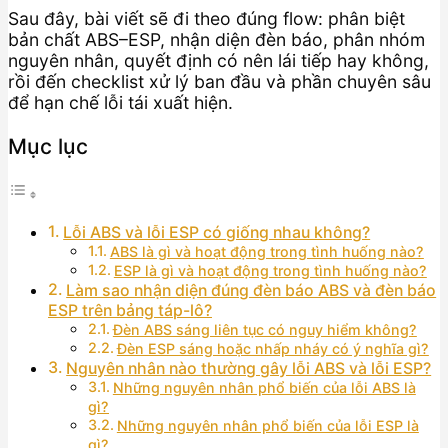
Sau đây, bài viết sẽ đi theo đúng flow: phân biệt
bản chất ABS–ESP, nhận diện đèn báo, phân nhóm
nguyên nhân, quyết định có nên lái tiếp hay không,
rồi đến checklist xử lý ban đầu và phần chuyên sâu
để hạn chế lỗi tái xuất hiện.
Mục lục
Lỗi ABS và lỗi ESP có giống nhau không?
ABS là gì và hoạt động trong tình huống nào?
ESP là gì và hoạt động trong tình huống nào?
Làm sao nhận diện đúng đèn báo ABS và đèn báo
ESP trên bảng táp-lô?
Đèn ABS sáng liên tục có nguy hiểm không?
Đèn ESP sáng hoặc nhấp nháy có ý nghĩa gì?
Nguyên nhân nào thường gây lỗi ABS và lỗi ESP?
Những nguyên nhân phổ biến của lỗi ABS là
gì?
Những nguyên nhân phổ biến của lỗi ESP là
gì?