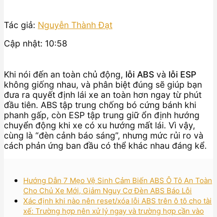
Tác giả:
Nguyễn Thành Đạt
Cập nhật: 10:58
Khi nói đến an toàn chủ động,
lỗi ABS
và
lỗi ESP
không giống nhau, và phân biệt đúng sẽ giúp bạn
đưa ra quyết định lái xe an toàn hơn ngay từ phút
đầu tiên. ABS tập trung chống bó cứng bánh khi
phanh gấp, còn ESP tập trung giữ ổn định hướng
chuyển động khi xe có xu hướng mất lái. Vì vậy,
cùng là “đèn cảnh báo sáng”, nhưng mức rủi ro và
cách phản ứng ban đầu có thể khác nhau đáng kể.
Hướng Dẫn 7 Mẹo Vệ Sinh Cảm Biến ABS Ô Tô An Toàn
Cho Chủ Xe Mới, Giảm Nguy Cơ Đèn ABS Báo Lỗi
Xác định khi nào nên reset/xóa lỗi ABS trên ô tô cho tài
xế: Trường hợp nên xử lý ngay và trường hợp cần vào