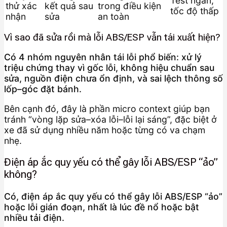
Test ngắn,
thử xác
kết quả sau
trong điều kiện
tốc độ thấp
nhận
sửa
an toàn
Vì sao đã sửa rồi mà lỗi ABS/ESP vẫn tái xuất hiện?
Có 4 nhóm nguyên nhân tái lỗi phổ biến: xử lý
triệu chứng thay vì gốc lỗi, không hiệu chuẩn sau
sửa, nguồn điện chưa ổn định, và sai lệch thông số
lốp–góc đặt bánh.
Bên cạnh đó, đây là phần micro context giúp bạn
tránh “vòng lặp sửa–xóa lỗi–lỗi lại sáng”, đặc biệt ở
xe đã sử dụng nhiều năm hoặc từng có va chạm
nhẹ.
Điện áp ắc quy yếu có thể gây lỗi ABS/ESP “ảo”
không?
Có, điện áp ắc quy yếu có thể gây lỗi ABS/ESP “ảo”
hoặc lỗi gián đoạn, nhất là lúc đề nổ hoặc bật
nhiều tải điện.