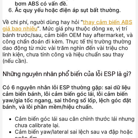
bơm ABS có vấn đề.
Ắc quy yếu hoặc điện áp sụt bất thường.
Về chi phí, người dùng hay hỏi
“
thay cảm biến ABS
giá bao nhiêu
”
. Mức giá phụ thuộc dòng xe, vị trí
bánh trước/sau, cảm biến OEM hay aftermarket, và
công chẩn đoán đi kèm. Thực tế thị trường thường
dao động từ mức vài trăm nghìn đến vài triệu cho
linh kiện, chưa tính công và hiệu chuẩn sau thay
(nếu cần).
Những nguyên nhân phổ biến của lỗi ESP là gì?
Có 6 nguyên nhân lỗi ESP thường gặp: sai dữ liệu
cảm biến bánh, lỗi cảm biến góc lái, lỗi cảm biến
yaw/gia tốc ngang, sai thông số lốp, lệch góc đặt
bánh, và lỗi phần mềm/hiệu chuẩn.
Cảm biến góc lái sau cân chỉnh thước lái nhưng
chưa calibrate lại.
Cảm biến yaw/lateral sai lệch sau va đập hoặc