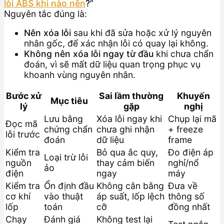
lỗi ABS khi nào nên
?”
Nguyên tắc đúng là:
Nên xóa lỗi
sau khi đã sửa hoặc xử lý nguyên
nhân gốc, để xác nhận lỗi có quay lại không.
Không nên xóa lỗi ngay từ đầu
khi chưa chẩn
đoán, vì sẽ mất dữ liệu quan trọng phục vụ
khoanh vùng nguyên nhân.
Bước xử
Sai lầm thường
Khuyến
Mục tiêu
lý
gặp
nghị
Lưu bằng
Xóa lỗi ngay khi
Chụp lại mã
Đọc mã
chứng chẩn
chưa ghi nhận
+ freeze
lỗi trước
đoán
dữ liệu
frame
Kiểm tra
Bỏ qua ắc quy,
Đo điện áp
Loại trừ lỗi
nguồn
thay cảm biến
nghỉ/nổ
ảo
điện
ngay
máy
Kiểm tra
Ổn định đầu
Không cân bằng
Đưa về
cơ khí
vào thuật
áp suất, lốp lệch
thông số
lốp
toán
cỡ
đồng nhất
Chạy
Đánh giá
Không test lại