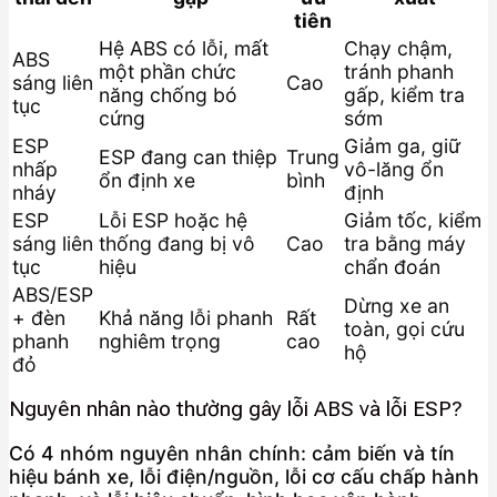
tiên
Hệ ABS có lỗi, mất
Chạy chậm,
ABS
một phần chức
tránh phanh
sáng liên
Cao
năng chống bó
gấp, kiểm tra
tục
cứng
sớm
ESP
Giảm ga, giữ
ESP đang can thiệp
Trung
nhấp
vô-lăng ổn
ổn định xe
bình
nháy
định
ESP
Lỗi ESP hoặc hệ
Giảm tốc, kiểm
sáng liên
thống đang bị vô
Cao
tra bằng máy
tục
hiệu
chẩn đoán
ABS/ESP
Dừng xe an
+ đèn
Khả năng lỗi phanh
Rất
toàn, gọi cứu
phanh
nghiêm trọng
cao
hộ
đỏ
Nguyên nhân nào thường gây lỗi ABS và lỗi ESP?
Có 4 nhóm nguyên nhân chính: cảm biến và tín
hiệu bánh xe, lỗi điện/nguồn, lỗi cơ cấu chấp hành