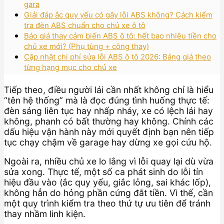
gara
Giải đáp ắc quy yếu có gây lỗi ABS không? Cách kiểm
tra đèn ABS chuẩn cho chủ xe ô tô
Báo giá thay cảm biến ABS ô tô: hết bao nhiêu tiền cho
chủ xe mới? (Phụ tùng + công thay)
Cập nhật chi phí sửa lỗi ABS ô tô 2026: Bảng giá theo
từng hạng mục cho chủ xe
Tiếp theo, điều người lái cần nhất không chỉ là hiểu
“tên hệ thống” mà là đọc đúng tình huống thực tế:
đèn sáng liên tục hay nhấp nháy, xe có lệch lái hay
không, phanh có bất thường hay không. Chính các
dấu hiệu vận hành này mới quyết định bạn nên tiếp
tục chạy chậm về garage hay dừng xe gọi cứu hộ.
Ngoài ra, nhiều chủ xe lo lắng vì lỗi quay lại dù vừa
sửa xong. Thực tế, một số ca phát sinh do lỗi tín
hiệu đầu vào (ắc quy yếu, giắc lỏng, sai khác lốp),
không hẳn do hỏng phần cứng đắt tiền. Vì thế, cần
một quy trình kiểm tra theo thứ tự ưu tiên để tránh
thay nhầm linh kiện.