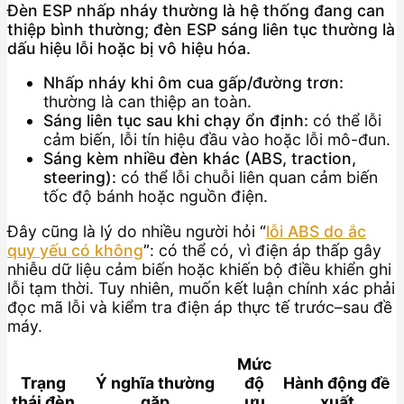
Đèn ESP nhấp nháy thường là hệ thống đang can
thiệp bình thường; đèn ESP sáng liên tục thường là
dấu hiệu lỗi hoặc bị vô hiệu hóa.
Nhấp nháy khi ôm cua gấp/đường trơn:
thường là can thiệp an toàn.
Sáng liên tục sau khi chạy ổn định:
có thể lỗi
cảm biến, lỗi tín hiệu đầu vào hoặc lỗi mô-đun.
Sáng kèm nhiều đèn khác (ABS, traction,
steering):
có thể lỗi chuỗi liên quan cảm biến
tốc độ bánh hoặc nguồn điện.
Đây cũng là lý do nhiều người hỏi
“
lỗi ABS do ắc
quy yếu có không
”
: có thể có, vì điện áp thấp gây
nhiễu dữ liệu cảm biến hoặc khiến bộ điều khiển ghi
lỗi tạm thời. Tuy nhiên, muốn kết luận chính xác phải
đọc mã lỗi và kiểm tra điện áp thực tế trước–sau đề
máy.
Mức
Trạng
Ý nghĩa thường
độ
Hành động đề
thái đèn
gặp
ưu
xuất