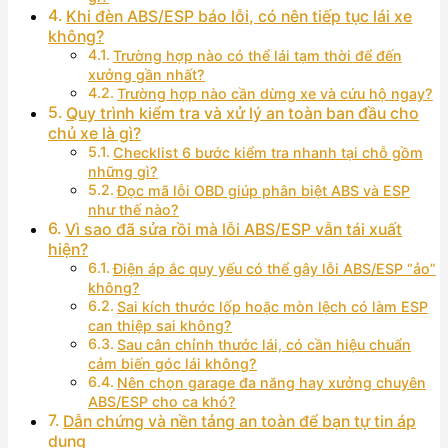
Khi đèn ABS/ESP báo lỗi, có nên tiếp tục lái xe
không?
Trường hợp nào có thể lái tạm thời để đến
xưởng gần nhất?
Trường hợp nào cần dừng xe và cứu hộ ngay?
Quy trình kiểm tra và xử lý an toàn ban đầu cho
chủ xe là gì?
Checklist 6 bước kiểm tra nhanh tại chỗ gồm
những gì?
Đọc mã lỗi OBD giúp phân biệt ABS và ESP
như thế nào?
Vì sao đã sửa rồi mà lỗi ABS/ESP vẫn tái xuất
hiện?
Điện áp ắc quy yếu có thể gây lỗi ABS/ESP “ảo”
không?
Sai kích thước lốp hoặc mòn lệch có làm ESP
can thiệp sai không?
Sau cân chỉnh thước lái, có cần hiệu chuẩn
cảm biến góc lái không?
Nên chọn garage đa năng hay xưởng chuyên
ABS/ESP cho ca khó?
Dẫn chứng và nền tảng an toàn để bạn tự tin áp
dụng