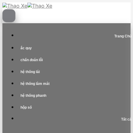
Skip
to
content
Trang Chủ
ắc quy
chẩn đoán lỗi
hệ thống lái
hệ thống làm mát
hệ thống phanh
hộp số
Tất cả