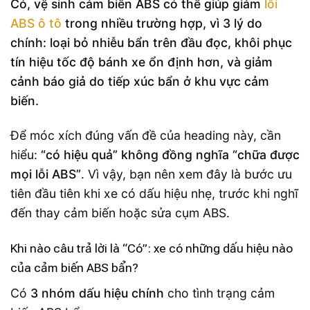
Có, vệ sinh cảm biến ABS có thể giúp giảm
lỗi
ABS ô tô
trong nhiều trường hợp, vì 3 lý do
chính: loại bỏ nhiễu bẩn trên đầu đọc, khôi phục
tín hiệu tốc độ bánh xe ổn định hơn, và giảm
cảnh báo giả do tiếp xúc bẩn ở khu vực cảm
biến.
Để móc xích đúng vấn đề của heading này, cần
hiểu:
“có hiệu quả” không đồng nghĩa “chữa được
mọi lỗi ABS”
. Vì vậy, bạn nên xem đây là bước ưu
tiên đầu tiên khi xe có dấu hiệu nhẹ, trước khi nghĩ
đến thay cảm biến hoặc sửa cụm ABS.
Khi nào câu trả lời là “Có”: xe có những dấu hiệu nào
của cảm biến ABS bẩn?
Có
3 nhóm dấu hiệu chính
cho tình trạng cảm