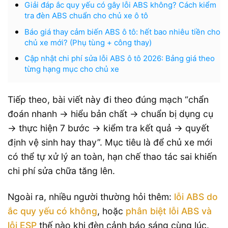
Giải đáp ắc quy yếu có gây lỗi ABS không? Cách kiểm
tra đèn ABS chuẩn cho chủ xe ô tô
Báo giá thay cảm biến ABS ô tô: hết bao nhiêu tiền cho
chủ xe mới? (Phụ tùng + công thay)
Cập nhật chi phí sửa lỗi ABS ô tô 2026: Bảng giá theo
từng hạng mục cho chủ xe
Tiếp theo, bài viết này đi theo đúng mạch “chẩn
đoán nhanh → hiểu bản chất → chuẩn bị dụng cụ
→ thực hiện 7 bước → kiểm tra kết quả → quyết
định vệ sinh hay thay”. Mục tiêu là để chủ xe mới
có thể tự xử lý an toàn, hạn chế thao tác sai khiến
chi phí sửa chữa tăng lên.
Ngoài ra, nhiều người thường hỏi thêm:
lỗi ABS do
ắc quy yếu có không
, hoặc
phân biệt lỗi ABS và
lỗi ESP
thế nào khi đèn cảnh báo sáng cùng lúc.