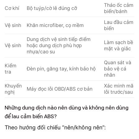
Tháo ốc cảm
Cơ khí
Bộ tuýp/cờ lê đúng cỡ
biến/bánh
Lau đầu cảm
Vệ sinh
Khăn microfiber, cọ mềm
biến
Dung dịch vệ sinh tiếp điểm
Làm sạch bề
Vệ sinh
hoặc dung dịch phù hợp
mặt và giắc
nhựa/cao su
Quan sát và
Kiểm
Đèn pin, găng tay, kính bảo hộ
bảo vệ cá
tra
nhân
Khuyến
Xác minh mã
Máy đọc lỗi OBD/ABS cơ bản
nghị
lỗi trước/sau
Những dung dịch nào nên dùng và không nên dùng
để lau cảm biến ABS?
Theo hướng đối chiếu “nên/không nên”: