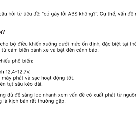
câu hỏi từ tiêu đề: “có gây lỗi ABS không?”.
Cụ thể
, vấn đề
ỗi?
cho bộ điều khiển xuống dưới mức ổn định, đặc biệt tại thờ
n từ cảm biến bánh xe và bật đèn cảnh báo.
hiếu phổ biến:
h 12,4–12,7V.
 máy phát và sạc hoạt động tốt.
ên tụt sâu kéo dài.
ng đủ để sàng lọc nhanh xem vấn đề có xuất phát từ nguồ
g là kịch bản rất thường gặp.