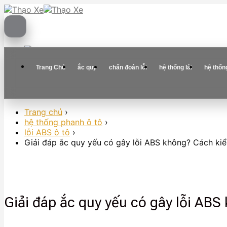
Skip
to
content
Trang Chủ
ắc quy
chẩn đoán lỗi
hệ thống lái
hệ thốn
Trang chủ
›
hệ thống phanh ô tô
›
lỗi ABS ô tô
›
Giải đáp ắc quy yếu có gây lỗi ABS không? Cách ki
Giải đáp ắc quy yếu có gây lỗi ABS