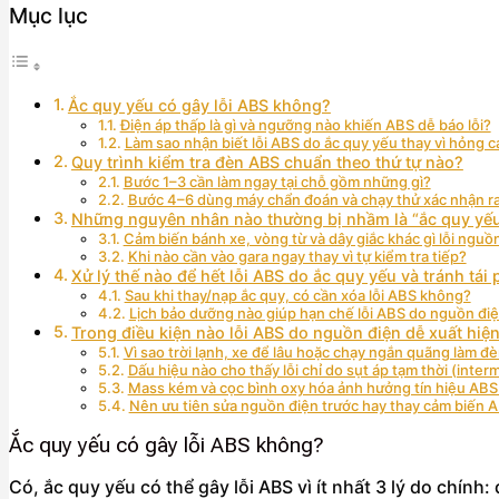
Mục lục
Ắc quy yếu có gây lỗi ABS không?
Điện áp thấp là gì và ngưỡng nào khiến ABS dễ báo lỗi?
Làm sao nhận biết lỗi ABS do ắc quy yếu thay vì hỏng 
Quy trình kiểm tra đèn ABS chuẩn theo thứ tự nào?
Bước 1–3 cần làm ngay tại chỗ gồm những gì?
Bước 4–6 dùng máy chẩn đoán và chạy thử xác nhận r
Những nguyên nhân nào thường bị nhầm là “ắc quy yếu
Cảm biến bánh xe, vòng từ và dây giắc khác gì lỗi nguồ
Khi nào cần vào gara ngay thay vì tự kiểm tra tiếp?
Xử lý thế nào để hết lỗi ABS do ắc quy yếu và tránh tái 
Sau khi thay/nạp ắc quy, có cần xóa lỗi ABS không?
Lịch bảo dưỡng nào giúp hạn chế lỗi ABS do nguồn đi
Trong điều kiện nào lỗi ABS do nguồn điện dễ xuất hiện
Vì sao trời lạnh, xe để lâu hoặc chạy ngắn quãng làm đ
Dấu hiệu nào cho thấy lỗi chỉ do sụt áp tạm thời (inter
Mass kém và cọc bình oxy hóa ảnh hưởng tín hiệu ABS
Nên ưu tiên sửa nguồn điện trước hay thay cảm biến 
Ắc quy yếu có gây lỗi ABS không?
Có, ắc quy yếu có thể gây lỗi ABS vì ít nhất 3 lý do chín