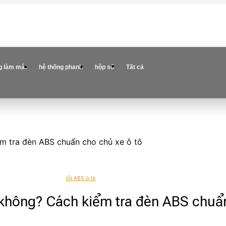
g làm mát
hệ thống phanh
hộp số
Tất cả
ểm tra đèn ABS chuẩn cho chủ xe ô tô
lỗi ABS ô tô
 không? Cách kiểm tra đèn ABS chuẩn