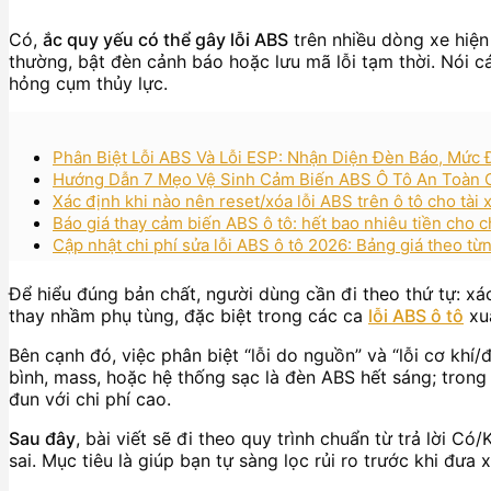
Có,
ắc quy yếu có thể gây lỗi ABS
trên nhiều dòng xe hiện 
thường, bật đèn cảnh báo hoặc lưu mã lỗi tạm thời. Nói 
hỏng cụm thủy lực.
Phân Biệt Lỗi ABS Và Lỗi ESP: Nhận Diện Đèn Báo, Mức
Hướng Dẫn 7 Mẹo Vệ Sinh Cảm Biến ABS Ô Tô An Toàn 
Xác định khi nào nên reset/xóa lỗi ABS trên ô tô cho tài
Báo giá thay cảm biến ABS ô tô: hết bao nhiêu tiền cho 
Cập nhật chi phí sửa lỗi ABS ô tô 2026: Bảng giá theo t
Để hiểu đúng bản chất, người dùng cần đi theo thứ tự: x
thay nhầm phụ tùng, đặc biệt trong các ca
lỗi ABS ô tô
xuấ
Bên cạnh đó, việc phân biệt “lỗi do nguồn” và “lỗi cơ khí/đ
bình, mass, hoặc hệ thống sạc là đèn ABS hết sáng; tron
đun với chi phí cao.
Sau đây
, bài viết sẽ đi theo quy trình chuẩn từ trả lời 
sai. Mục tiêu là giúp bạn tự sàng lọc rủi ro trước khi đưa