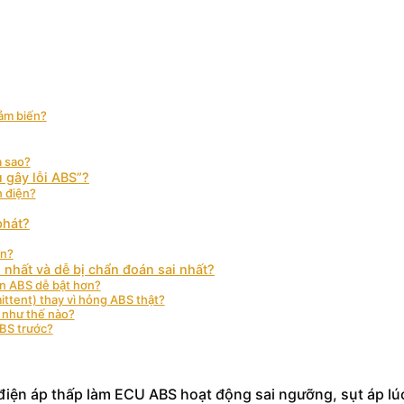
cảm biến?
a sao?
 gây lỗi ABS”?
n điện?
phát?
ện?
 nhất và dễ bị chẩn đoán sai nhất?
èn ABS dễ bật hơn?
mittent) thay vì hỏng ABS thật?
 như thế nào?
ABS trước?
h: điện áp thấp làm ECU ABS hoạt động sai ngưỡng, sụt áp lú