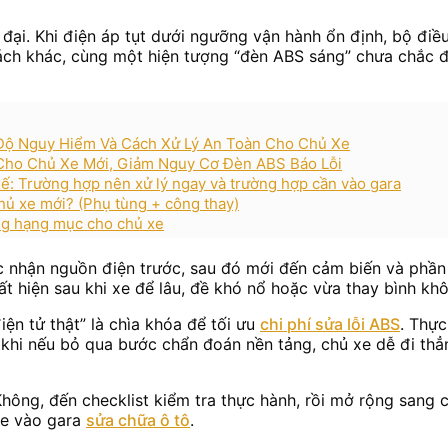
đại. Khi điện áp tụt dưới ngưỡng vận hành ổn định, bộ điều
cách khác, cùng một hiện tượng “đèn ABS sáng” chưa chắc 
 Độ Nguy Hiểm Và Cách Xử Lý An Toàn Cho Chủ Xe
Cho Chủ Xe Mới, Giảm Nguy Cơ Đèn ABS Báo Lỗi
 xế: Trường hợp nên xử lý ngay và trường hợp cần vào gara
chủ xe mới? (Phụ tùng + công thay)
ừng hạng mục cho chủ xe
ác nhận nguồn điện trước, sau đó mới đến cảm biến và phần
t hiện sau khi xe để lâu, đề khó nổ hoặc vừa thay bình kh
iện tử thật” là chìa khóa để tối ưu
chi phí sửa lỗi ABS
. Thực
g khi nếu bỏ qua bước chẩn đoán nền tảng, chủ xe dễ đi th
Có/Không, đến checklist kiểm tra thực hành, rồi mở rộng san
 xe vào gara
sửa chữa ô tô
.