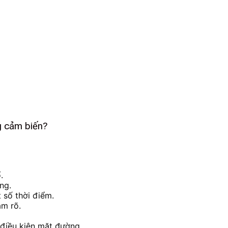
g cảm biến?
.
ng.
 số thời điểm.
ảm rõ.
 điều kiện mặt đường.