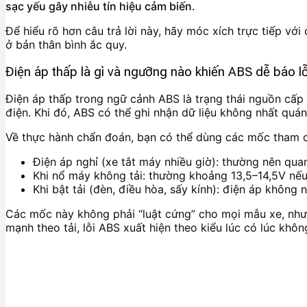
sạc yếu gây nhiễu tín hiệu cảm biến.
Để hiểu rõ hơn câu trả lời này, hãy móc xích trực tiếp với 
ở bản thân bình ắc quy.
Điện áp thấp là gì và ngưỡng nào khiến ABS dễ báo l
Điện áp thấp trong ngữ cảnh ABS là trạng thái nguồn cấp 
điện. Khi đó, ABS có thể ghi nhận dữ liệu không nhất quá
Về thực hành chẩn đoán, bạn có thể dùng các mốc tham c
Điện áp nghỉ (xe tắt máy nhiều giờ): thường nên quan
Khi nổ máy không tải: thường khoảng 13,5–14,5V nếu
Khi bật tải (đèn, điều hòa, sấy kính): điện áp không n
Các mốc này không phải “luật cứng” cho mọi mẫu xe, như
mạnh theo tải, lỗi ABS xuất hiện theo kiểu lúc có lúc khôn