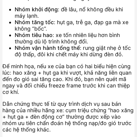
Nhóm khởi động
: đề lâu, nổ không đều khi
máy lạnh.
Nhóm tăng tốc
: hụt ga, trễ ga, đạp ga mà xe
không “bốc”.
Nhóm tiêu hao
: xe tốn nhiên liệu hơn bình
thường dù lộ trình không đổi.
Nhóm vận hành tổng thể
: rung giật nhẹ ở tốc
độ thấp, đôi khi chết máy khi dừng đèn đỏ.
Để minh họa, nếu xe của bạn có hai biểu hiện cùng
lúc: hao xăng + hụt ga khi vượt, khả năng liên quan
đến đo gió sai tăng cao. Khi đó, bạn nên quét mã
ngay và đối chiếu freeze frame trước khi can thiệp
cơ khí.
Dẫn chứng thực tế từ quy trình dịch vụ sau bán
hàng của nhiều hãng xe: cụm triệu chứng “hao xăng
+ hụt ga + đèn động cơ” thường được xếp vào
nhóm ưu tiên chẩn đoán hệ thống nạp/đo gió trước
các hệ thống khác.