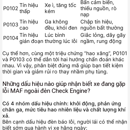
Bẩn cảm biến,
Tín hiệu
Xe ì, tăng tốc
P0102
thiếu nguồn, rò
thấp
kém
nạp
Tín hiệu
Ga không
Chập tín hiệu,
P0103
cao
đều, khói đen
nguồn bất thường
Tín hiệu
Lúc bình
Giắc lỏng, dây gãy
P0104
gián đoạn
thường lúc lỗi
ngầm, rung động
Cụ thể hơn, cùng một triệu chứng “hao xăng”, P0101
và P0103 có thể dẫn tới hai hướng chẩn đoán khác
nhau. Vì vậy, phân biệt đúng mã giúp bạn tiết kiệm
thời gian và giảm rủi ro thay nhầm phụ tùng.
Những dấu hiệu nào giúp nhận biết xe đang gặp
lỗi MAF ngoài đèn Check Engine?
Có 4 nhóm dấu hiệu chính: khởi động, phản ứng
chân ga, mức tiêu hao nhiên liệu và chất lượng khí
xả.
Bên cạnh dấu hiệu đèn báo lỗi, người lái có thể nhận
biết sớm qua hành vi xe hằng ngày: