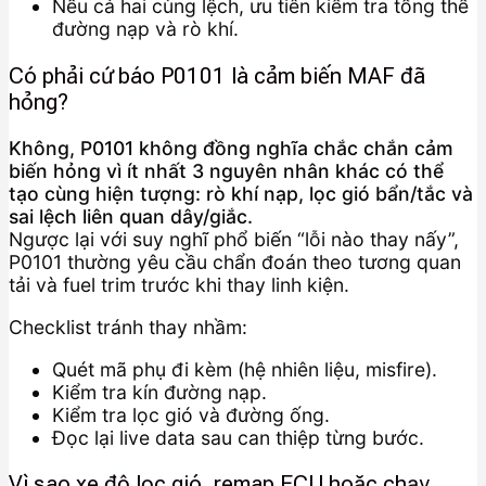
Nếu cả hai cùng lệch, ưu tiên kiểm tra tổng thể
đường nạp và rò khí.
Có phải cứ báo P0101 là cảm biến MAF đã
hỏng?
Không, P0101 không đồng nghĩa chắc chắn cảm
biến hỏng vì ít nhất 3 nguyên nhân khác có thể
tạo cùng hiện tượng: rò khí nạp, lọc gió bẩn/tắc và
sai lệch liên quan dây/giắc.
Ngược lại với suy nghĩ phổ biến “lỗi nào thay nấy”,
P0101 thường yêu cầu chẩn đoán theo tương quan
tải và fuel trim trước khi thay linh kiện.
Checklist tránh thay nhầm:
Quét mã phụ đi kèm (hệ nhiên liệu, misfire).
Kiểm tra kín đường nạp.
Kiểm tra lọc gió và đường ống.
Đọc lại live data sau can thiệp từng bước.
Vì sao xe độ lọc gió, remap ECU hoặc chạy