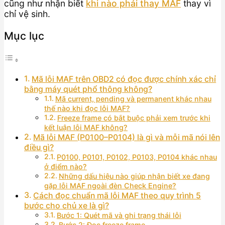
cũng như nhận biết
khi nào phải thay MAF
thay vì
chỉ vệ sinh.
Mục lục
Mã lỗi MAF trên OBD2 có đọc được chính xác chỉ
bằng máy quét phổ thông không?
Mã current, pending và permanent khác nhau
thế nào khi đọc lỗi MAF?
Freeze frame có bắt buộc phải xem trước khi
kết luận lỗi MAF không?
Mã lỗi MAF (P0100–P0104) là gì và mỗi mã nói lên
điều gì?
P0100, P0101, P0102, P0103, P0104 khác nhau
ở điểm nào?
Những dấu hiệu nào giúp nhận biết xe đang
gặp lỗi MAF ngoài đèn Check Engine?
Cách đọc chuẩn mã lỗi MAF theo quy trình 5
bước cho chủ xe là gì?
Bước 1: Quét mã và ghi trạng thái lỗi
Bước 2: Đọc freeze frame