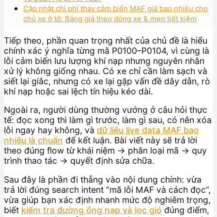
Cập nhật chi phí thay cảm biến MAF giá bao nhiêu cho
chủ xe ô tô: Bảng giá theo dòng xe & mẹo tiết kiệm
Tiếp theo, phần quan trọng nhất của chủ đề là hiểu
chính xác ý nghĩa từng mã P0100–P0104, vì cùng là
lỗi cảm biến lưu lượng khí nạp nhưng nguyên nhân
xử lý không giống nhau. Có xe chỉ cần làm sạch và
siết lại giắc, nhưng có xe lại gặp vấn đề dây dẫn, rò
khí nạp hoặc sai lệch tín hiệu kéo dài.
Ngoài ra, người dùng thường vướng ở câu hỏi thực
tế: đọc xong thì làm gì trước, làm gì sau, có nên xóa
lỗi ngay hay không, và
dữ liệu live data MAF bao
nhiêu là chuẩn
để kết luận. Bài viết này sẽ trả lời
theo đúng flow từ khái niệm → phân loại mã → quy
trình thao tác → quyết định sửa chữa.
Sau đây là phần đi thẳng vào nội dung chính: vừa
trả lời đúng search intent “mã lỗi MAF và cách đọc”,
vừa giúp bạn xác định nhanh mức độ nghiêm trọng,
biết
kiểm tra đường ống nạp và lọc gió
đúng điểm,