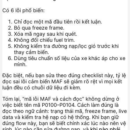
Có 6 lỗi phổ biến:
Chỉ đọc một mã đầu tiên rồi kết luận.
Bỏ qua freeze frame.
Xóa mã ngay sau khi quét.
Không đối chiếu fuel trim.
Không kiểm tra đường nạp/lọc gió trước khi
thay cảm biến.
Dùng tiêu chuẩn số liệu của xe khác áp cho xe
mình.
Đặc biệt, nếu bạn sửa theo đúng checklist này, tỷ lệ
đọc sai lỗi cảm biến MAF sẽ giảm rõ rệt vì mọi kết
luận đều có chuỗi dữ liệu đi kèm.
Tóm lại, “mã lỗi MAF và cách đọc” không dừng ở
việc biết tên mã P0100–P0104. Cách làm đúng là
đọc theo ngữ cảnh: trạng thái mã, freeze frame, live
data và kiểm tra hệ nạp có hệ thống. Khi bạn giữ
đúng flow này, bạn sẽ biết chính xác lúc nào nên vệ
sinh, lúc nào cần sửa đường nạp, và
khi nào phải