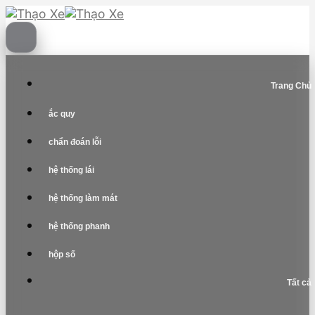
Skip
to
content
Trang Chủ
ắc quy
chẩn đoán lỗi
hệ thống lái
hệ thống làm mát
hệ thống phanh
hộp số
Tất cả