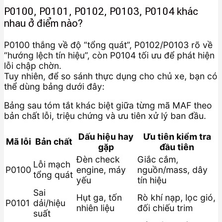
P0100, P0101, P0102, P0103, P0104 khác
nhau ở điểm nào?
P0100 thắng về độ “tổng quát”, P0102/P0103 rõ về
“hướng lệch tín hiệu”, còn P0104 tối ưu để phát hiện
lỗi chập chờn.
Tuy nhiên, để so sánh thực dụng cho chủ xe, bạn có
thể dùng bảng dưới đây:
Bảng sau tóm tắt khác biệt giữa từng mã MAF theo
bản chất lỗi, triệu chứng và ưu tiên xử lý ban đầu.
Dấu hiệu hay
Ưu tiên kiểm tra
Mã lỗi
Bản chất
gặp
đầu tiên
Đèn check
Giắc cắm,
Lỗi mạch
P0100
engine, máy
nguồn/mass, dây
tổng quát
yếu
tín hiệu
Sai
Hụt ga, tốn
Rò khí nạp, lọc gió,
P0101
dải/hiệu
nhiên liệu
đối chiếu trim
suất