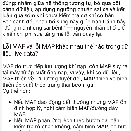
đúng: nhầm giữa hệ thống tương tự, bỏ qua bối
cảnh dữ liệu, áp dụng ngưỡng chuẩn sai xe và kết
luận quá sớm khi chưa kiểm tra cơ khí cơ bản.
Bên cạnh đó, phần bổ sung này giúp bạn tránh bẫy
“đúng mã nhưng sai bệnh” — nguyên nhân phổ biến
khiến chi phí sửa tăng mà lỗi vẫn quay lại.
Lỗi MAF và lỗi MAP khác nhau thế nào trong dữ
liệu live data?
MAF đo trực tiếp lưu lượng khí nạp, còn MAP suy ra
tải máy từ áp suất ống nạp; vì vậy, khi so dữ liệu,
MAF thiên về lưu lượng tuyệt đối, MAP thiên về biến
thiên áp suất theo trạng thái bướm ga.
Cụ thể hơn:
Nếu MAF dao động bất thường nhưng MAP ổn
định hợp lý, nghi cảm biến MAF/đường dây
MAF.
Nếu MAP phản ứng lệch theo bướm ga, cần
kiểm tra rò chân không, cảm biến MAP, cổ hút.