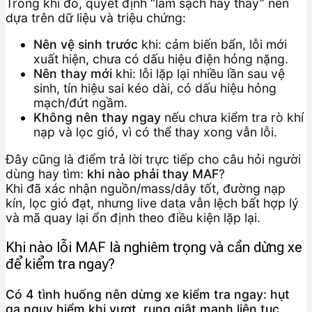
Trong khi đó, quyết định “làm sạch hay thay” nên
dựa trên dữ liệu và triệu chứng:
Nên vệ sinh trước
khi: cảm biến bẩn, lỗi mới
xuất hiện, chưa có dấu hiệu điện hỏng nặng.
Nên thay mới
khi: lỗi lặp lại nhiều lần sau vệ
sinh, tín hiệu sai kéo dài, có dấu hiệu hỏng
mạch/đứt ngầm.
Không nên thay ngay
nếu chưa kiểm tra rò khí
nạp và lọc gió, vì có thể thay xong vẫn lỗi.
Đây cũng là điểm trả lời trực tiếp cho câu hỏi người
dùng hay tìm:
khi nào phải thay MAF
?
Khi đã xác nhận nguồn/mass/dây tốt, đường nạp
kín, lọc gió đạt, nhưng live data vẫn lệch bất hợp lý
và mã quay lại ổn định theo điều kiện lặp lại.
Khi nào lỗi MAF là nghiêm trọng và cần dừng xe
để kiểm tra ngay?
Có 4 tình huống nên dừng xe kiểm tra ngay: hụt
ga nguy hiểm khi vượt, rung giật mạnh liên tục,