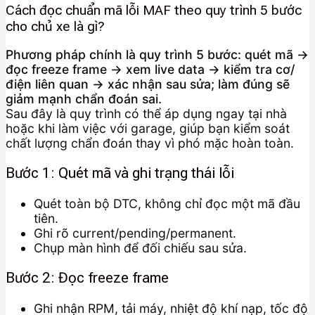
Cách đọc chuẩn mã lỗi MAF theo quy trình 5 bước
cho chủ xe là gì?
Phương pháp chính là quy trình 5 bước: quét mã →
đọc freeze frame → xem live data → kiểm tra cơ/
điện liên quan → xác nhận sau sửa; làm đúng sẽ
giảm mạnh chẩn đoán sai.
Sau đây là quy trình có thể áp dụng ngay tại nhà
hoặc khi làm việc với garage, giúp bạn kiểm soát
chất lượng chẩn đoán thay vì phó mặc hoàn toàn.
Bước 1: Quét mã và ghi trạng thái lỗi
Quét toàn bộ DTC, không chỉ đọc một mã đầu
tiên.
Ghi rõ current/pending/permanent.
Chụp màn hình để đối chiếu sau sửa.
Bước 2: Đọc freeze frame
Ghi nhận RPM, tải máy, nhiệt độ khí nạp, tốc độ