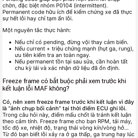
chờn, đặc biệt nhóm P0104 (intermittent).
Permanent code hữu ích để kiểm chứng xe đã thực
sự hết lỗi hay chỉ tạm ẩn lỗi.
Một nguyên tắc thực hành:
Nếu chỉ có pending, đừng vội thay cảm biến.
Nếu current + triệu chứng mạnh (hụt ga, rung),
ưu tiên kiểm tra an toàn ngay.
Nếu permanent tồn tại sau sửa, cần hoàn tất
chu kỳ lái và xác nhận dữ liệu đã ổn định.
Freeze frame có bắt buộc phải xem trước khi
kết luận lỗi MAF không?
Có, nên xem freeze frame trước khi kết luận vì đây
là “ảnh chụp bối cảnh” tại thời điểm ECU ghi lỗi.
Trong câu hỏi này, điểm mấu chốt là tránh kết luận
theo cảm tính. Freeze frame cho bạn RPM, tải máy,
tốc độ xe, nhiệt độ, trạng thái vòng kín/vòng hở…
Từ đó bạn biết lỗi xảy ra ở ga thấp, ga trung hay lúc