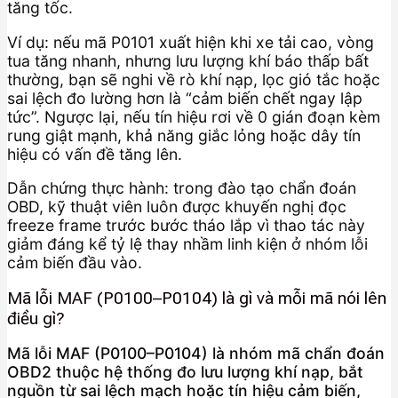
tăng tốc.
Ví dụ: nếu mã P0101 xuất hiện khi xe tải cao, vòng
tua tăng nhanh, nhưng lưu lượng khí báo thấp bất
thường, bạn sẽ nghi về rò khí nạp, lọc gió tắc hoặc
sai lệch đo lường hơn là “cảm biến chết ngay lập
tức”. Ngược lại, nếu tín hiệu rơi về 0 gián đoạn kèm
rung giật mạnh, khả năng giắc lỏng hoặc dây tín
hiệu có vấn đề tăng lên.
Dẫn chứng thực hành: trong đào tạo chẩn đoán
OBD, kỹ thuật viên luôn được khuyến nghị đọc
freeze frame trước bước tháo lắp vì thao tác này
giảm đáng kể tỷ lệ thay nhầm linh kiện ở nhóm lỗi
cảm biến đầu vào.
Mã lỗi MAF (P0100–P0104) là gì và mỗi mã nói lên
điều gì?
Mã lỗi MAF (P0100–P0104) là nhóm mã chẩn đoán
OBD2 thuộc hệ thống đo lưu lượng khí nạp, bắt
nguồn từ sai lệch mạch hoặc tín hiệu cảm biến,