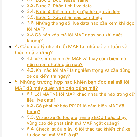
Bước 3: Phân tích live data
Bước 4: Kiểm tra thực địa hệ nạp và điện
Bước 5: Xác nhận sau can thiệp
Những thông số live data nào cần xem khi đọc
lỗi MAF?
Có nên xóa mã lỗi MAF ngay sau khi quét
không?
Cách xử lý nhanh lỗi MAF tại nhà có an toàn và
hiệu quả không?
Vệ sinh cảm biến MAF và thay cảm biến mới:
nên chọn phương án nào?
Khi nào lỗi MAF là nghiêm trọng và cần dừng
xe để kiểm tra ngay?
Những trường hợp nào khiến bạn đọc sai mã lỗi
MAF dù máy quét vẫn báo đúng mã?
Lỗi MAF và lỗi MAP khác nhau thế nào trong dữ
liệu live data?
Có phải cứ báo P0101 là cảm biến MAF đã
hỏng?
Vì sao xe độ lọc gió, remap ECU hoặc chạy
vùng cao dễ phát sinh mã MAF ngắt quãng?
Checklist 60 giây: 6 lỗi thao tác khiến chủ xe
tự đọc sai mã MAF là gì?