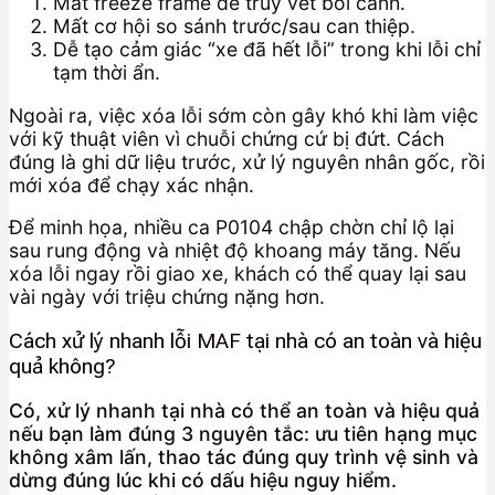
Mất freeze frame để truy vết bối cảnh.
Mất cơ hội so sánh trước/sau can thiệp.
Dễ tạo cảm giác “xe đã hết lỗi” trong khi lỗi chỉ
tạm thời ẩn.
Ngoài ra, việc xóa lỗi sớm còn gây khó khi làm việc
với kỹ thuật viên vì chuỗi chứng cứ bị đứt. Cách
đúng là ghi dữ liệu trước, xử lý nguyên nhân gốc, rồi
mới xóa để chạy xác nhận.
Để minh họa, nhiều ca P0104 chập chờn chỉ lộ lại
sau rung động và nhiệt độ khoang máy tăng. Nếu
xóa lỗi ngay rồi giao xe, khách có thể quay lại sau
vài ngày với triệu chứng nặng hơn.
Cách xử lý nhanh lỗi MAF tại nhà có an toàn và hiệu
quả không?
Có, xử lý nhanh tại nhà có thể an toàn và hiệu quả
nếu bạn làm đúng 3 nguyên tắc: ưu tiên hạng mục
không xâm lấn, thao tác đúng quy trình vệ sinh và
dừng đúng lúc khi có dấu hiệu nguy hiểm.