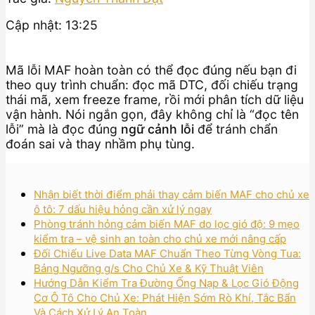
Cập nhật: 13:25
Mã lỗi MAF hoàn toàn có thể đọc đúng nếu bạn đi
theo quy trình chuẩn: đọc mã DTC, đối chiếu trạng
thái mã, xem freeze frame, rồi mới phân tích dữ liệu
vận hành. Nói ngắn gọn, đây không chỉ là “đọc tên
lỗi” mà là đọc đúng
ngữ cảnh lỗi
để tránh chẩn
đoán sai và thay nhầm phụ tùng.
Nhận biết thời điểm phải thay cảm biến MAF cho chủ xe
ô tô: 7 dấu hiệu hỏng cần xử lý ngay
Phòng tránh hỏng cảm biến MAF do lọc gió độ: 9 mẹo
kiểm tra – vệ sinh an toàn cho chủ xe mới nâng cấp
Đối Chiếu Live Data MAF Chuẩn Theo Từng Vòng Tua:
Bảng Ngưỡng g/s Cho Chủ Xe & Kỹ Thuật Viên
Hướng Dẫn Kiểm Tra Đường Ống Nạp & Lọc Gió Động
Cơ Ô Tô Cho Chủ Xe: Phát Hiện Sớm Rò Khí, Tắc Bẩn
Và Cách Xử Lý An Toàn