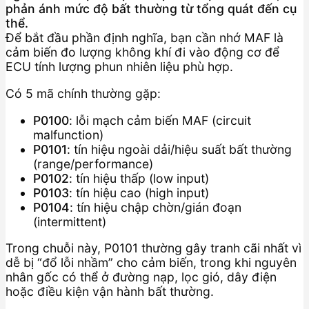
phản ánh mức độ bất thường từ tổng quát đến cụ
thể.
Để bắt đầu phần định nghĩa, bạn cần nhớ MAF là
cảm biến đo lượng không khí đi vào động cơ để
ECU tính lượng phun nhiên liệu phù hợp.
Có 5 mã chính thường gặp:
P0100
: lỗi mạch cảm biến MAF (circuit
malfunction)
P0101
: tín hiệu ngoài dải/hiệu suất bất thường
(range/performance)
P0102
: tín hiệu thấp (low input)
P0103
: tín hiệu cao (high input)
P0104
: tín hiệu chập chờn/gián đoạn
(intermittent)
Trong chuỗi này, P0101 thường gây tranh cãi nhất vì
dễ bị “đổ lỗi nhầm” cho cảm biến, trong khi nguyên
nhân gốc có thể ở đường nạp, lọc gió, dây điện
hoặc điều kiện vận hành bất thường.