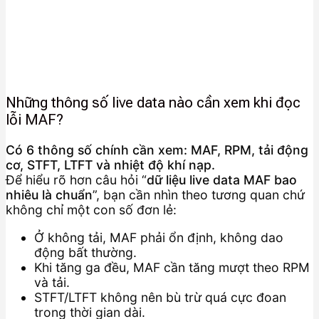
Những thông số live data nào cần xem khi đọc
lỗi MAF?
Có 6 thông số chính cần xem: MAF, RPM, tải động
cơ, STFT, LTFT và nhiệt độ khí nạp.
Để hiểu rõ hơn câu hỏi “
dữ liệu live data MAF bao
nhiêu là chuẩn
”, bạn cần nhìn theo tương quan chứ
không chỉ một con số đơn lẻ:
Ở không tải, MAF phải ổn định, không dao
động bất thường.
Khi tăng ga đều, MAF cần tăng mượt theo RPM
và tải.
STFT/LTFT không nên bù trừ quá cực đoan
trong thời gian dài.