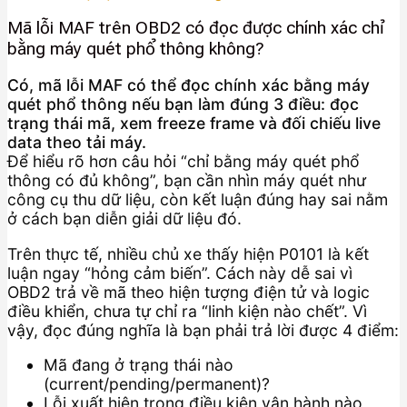
Mã lỗi MAF trên OBD2 có đọc được chính xác chỉ
bằng máy quét phổ thông không?
Có, mã lỗi MAF có thể đọc chính xác bằng máy
quét phổ thông nếu bạn làm đúng 3 điều: đọc
trạng thái mã, xem freeze frame và đối chiếu live
data theo tải máy.
Để hiểu rõ hơn câu hỏi “chỉ bằng máy quét phổ
thông có đủ không”, bạn cần nhìn máy quét như
công cụ thu dữ liệu, còn kết luận đúng hay sai nằm
ở cách bạn diễn giải dữ liệu đó.
Trên thực tế, nhiều chủ xe thấy hiện P0101 là kết
luận ngay “hỏng cảm biến”. Cách này dễ sai vì
OBD2 trả về mã theo hiện tượng điện tử và logic
điều khiển, chưa tự chỉ ra “linh kiện nào chết”. Vì
vậy, đọc đúng nghĩa là bạn phải trả lời được 4 điểm:
Mã đang ở trạng thái nào
(current/pending/permanent)?
Lỗi xuất hiện trong điều kiện vận hành nào