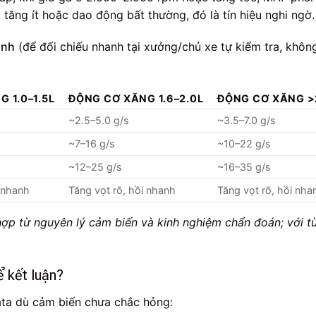
ăng ít hoặc dao động bất thường, đó là tín hiệu nghi ngờ.
ành
(để đối chiếu nhanh tại xưởng/chủ xe tự kiểm tra, khôn
 1.0–1.5L
ĐỘNG CƠ XĂNG 1.6–2.0L
ĐỘNG CƠ XĂNG >
~2.5–5.0 g/s
~3.5–7.0 g/s
~7–16 g/s
~10–22 g/s
~12–25 g/s
~16–35 g/s
i nhanh
Tăng vọt rõ, hồi nhanh
Tăng vọt rõ, hồi nha
 hợp từ nguyên lý cảm biến và kinh nghiệm chẩn đoán; với t
ể kết luận?
data dù cảm biến chưa chắc hỏng: