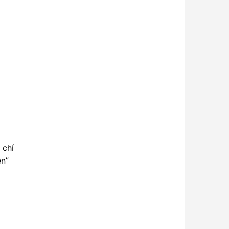
 chí
ện”