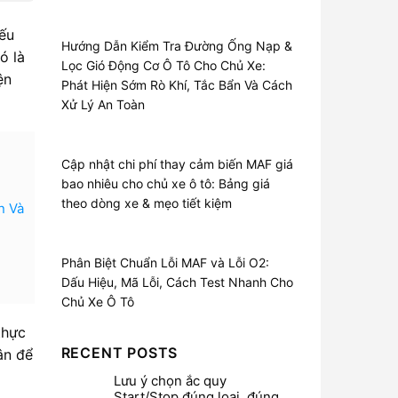
ếu
Hướng Dẫn Kiểm Tra Đường Ống Nạp &
ó là
Lọc Gió Động Cơ Ô Tô Cho Chủ Xe:
ện
Phát Hiện Sớm Rò Khí, Tắc Bẩn Và Cách
Xử Lý An Toàn
Cập nhật chi phí thay cảm biến MAF giá
bao nhiêu cho chủ xe ô tô: Bảng giá
theo dòng xe & mẹo tiết kiệm
n Và
Phân Biệt Chuẩn Lỗi MAF và Lỗi O2:
Dấu Hiệu, Mã Lỗi, Cách Test Nhanh Cho
Chủ Xe Ô Tô
thực
RECENT POSTS
ân để
Lưu ý chọn ắc quy
Start/Stop đúng loại, đúng