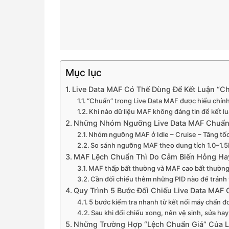
Mục lục
Live Data MAF Có Thể Dùng Để Kết Luận “
“Chuẩn” trong Live Data MAF được hiểu chính 
Khi nào dữ liệu MAF không đáng tin để kết l
Những Nhóm Ngưỡng Live Data MAF Chuẩn 
Nhóm ngưỡng MAF ở Idle – Cruise – Tăng tố
So sánh ngưỡng MAF theo dung tích 1.0–1.5L
MAF Lệch Chuẩn Thì Do Cảm Biến Hỏng Hay
MAF thấp bất thường và MAF cao bất thường
Cần đối chiếu thêm những PID nào để trán
Quy Trình 5 Bước Đối Chiếu Live Data MAF
5 bước kiểm tra nhanh từ kết nối máy chẩn đo
Sau khi đối chiếu xong, nên vệ sinh, sửa ha
Những Trường Hợp “Lệch Chuẩn Giả” Của 