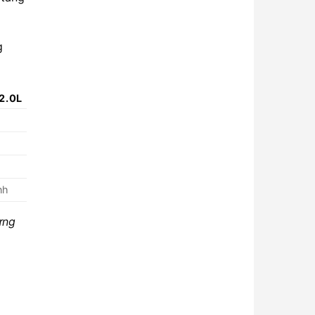
g
2.0L
nh
ừng