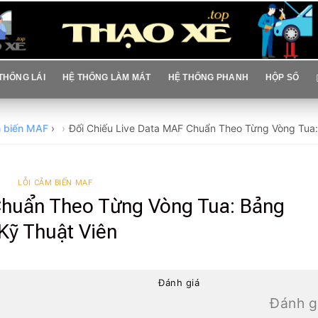
THỐNG LÁI
HỆ THỐNG LÀM MÁT
HỆ THỐNG PHANH
HỘP SỐ
m biến MAF
›
Đối Chiếu Live Data MAF Chuẩn Theo Từng Vòng Tua
LỖI CẢM BIẾN MAF
Chuẩn Theo Từng Vòng Tua: Bảng
Kỹ Thuật Viên
Đánh giá
Đánh g