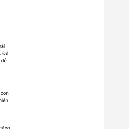
hái
. Để
u dễ
 con
hiên
 tăng