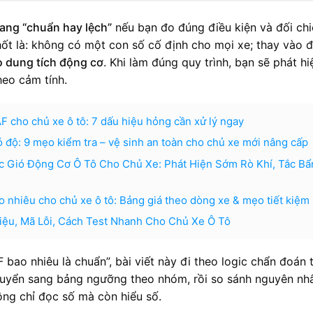
đang “chuẩn hay lệch”
nếu bạn đo đúng điều kiện và đối chi
ốt là: không có một con số cố định cho mọi xe; thay vào đ
eo dung tích động cơ
. Khi làm đúng quy trình, bạn sẽ phát hi
heo cảm tính.
F cho chủ xe ô tô: 7 dấu hiệu hỏng cần xử lý ngay
 độ: 9 mẹo kiểm tra – vệ sinh an toàn cho chủ xe mới nâng cấp
 Gió Động Cơ Ô Tô Cho Chủ Xe: Phát Hiện Sớm Rò Khí, Tắc Bẩ
o nhiêu cho chủ xe ô tô: Bảng giá theo dòng xe & mẹo tiết kiệm
iệu, Mã Lỗi, Cách Test Nhanh Cho Chủ Xe Ô Tô
F bao nhiêu là chuẩn”, bài viết này đi theo logic chẩn đoán 
 chuyển sang bảng ngưỡng theo nhóm, rồi so sánh nguyên nh
ông chỉ đọc số mà còn hiểu số.