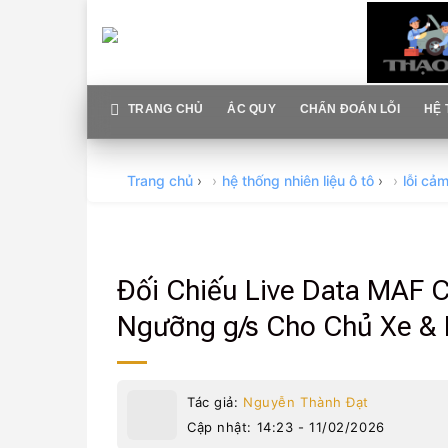
Skip
to
content
TRANG CHỦ
ẮC QUY
CHẨN ĐOÁN LỖI
HỆ 
Trang chủ
›
hệ thống nhiên liệu ô tô
›
lỗi cả
Đối Chiếu Live Data MAF 
Ngưỡng g/s Cho Chủ Xe & 
Tác giả:
Nguyễn Thành Đạt
Cập nhật: 14:23 - 11/02/2026