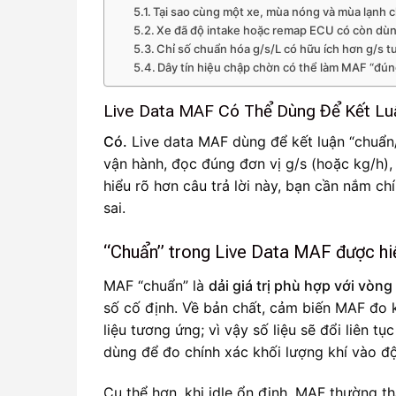
Tại sao cùng một xe, mùa nóng và mùa lạnh c
Xe đã độ intake hoặc remap ECU có còn d
Chỉ số chuẩn hóa g/s/L có hữu ích hơn g/s t
Dây tín hiệu chập chờn có thể làm MAF “đún
Live Data MAF Có Thể Dùng Để Kết L
Có.
Live data MAF dùng để kết luận “chuẩn/k
vận hành, đọc đúng đơn vị g/s (hoặc kg/h), 
hiểu rõ hơn câu trả lời này, bạn cần nắm ch
sai.
“Chuẩn” trong Live Data MAF được hiể
MAF “chuẩn” là
dải giá trị phù hợp với vòng
số cố định. Về bản chất, cảm biến MAF đo k
liệu tương ứng; vì vậy số liệu sẽ đổi liên t
dùng để đo chính xác khối lượng khí vào độ
Cụ thể hơn, khi idle ổn định, MAF thường t