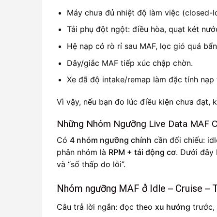
Máy chưa đủ nhiệt độ làm việc (closed-l
Tải phụ đột ngột: điều hòa, quạt két nước
Hệ nạp có rò rỉ sau MAF, lọc gió quá bẩn
Dây/giắc MAF tiếp xúc chập chờn.
Xe đã độ intake/remap làm đặc tính nạp 
Vì vậy, nếu bạn đo lúc điều kiện chưa đạt, kế
Những Nhóm Ngưỡng Live Data MAF Ch
Có
4 nhóm ngưỡng chính
cần đối chiếu: idl
phân nhóm là
RPM + tải động cơ
. Dưới đây
và “số thấp do lỗi”.
Nhóm ngưỡng MAF ở Idle – Cruise – T
Câu trả lời ngắn: đọc theo
xu hướng
trước, 