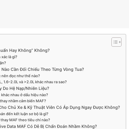
Chuẩn Hay Không” Không?
xác là gì?
uận?
Nào Cần Đối Chiếu Theo Từng Vòng Tua?
c nên đọc như thế nào?
, 1.6–2.0L và >2.0L khác nhau ra sao?
 Do Hệ Nạp/Nhiên Liệu?
 khác nhau ở dấu hiệu nào?
h thay nhầm cảm biến MAF?
 Cho Chủ Xe & Kỹ Thuật Viên Có Áp Dụng Ngay Được Không?
án đến kết luận sơ bộ là gì?
y thay MAF theo tiêu chí nào?
Live Data MAF Có Dễ Bị Chẩn Đoán Nhầm Không?