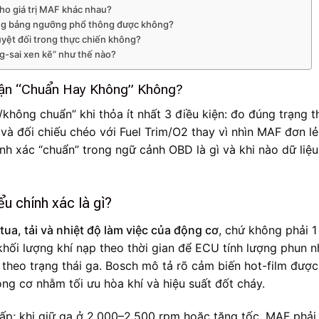
ho giá trị MAF khác nhau?
ùng bảng ngưỡng phổ thông được không?
uyệt đối trong thực chiến không?
g-sai xen kẽ” như thế nào?
uận “Chuẩn Hay Không” Không?
hông chuẩn” khi thỏa ít nhất 3 điều kiện: đo đúng trạng t
và đối chiếu chéo với Fuel Trim/O2 thay vì nhìn MAF đơn lẻ
ính xác “chuẩn” trong ngữ cảnh OBD là gì và khi nào dữ liệ
u chính xác là gì?
 tua, tải và nhiệt độ làm việc của động cơ
, chứ không phải 1
hối lượng khí nạp theo thời gian để ECU tính lượng phun n
ục theo trạng thái ga. Bosch mô tả rõ cảm biến hot-film được
ng cơ nhằm tối ưu hòa khí và hiệu suất đốt cháy.
hấp; khi giữ ga ở 2.000–2.500 rpm hoặc tăng tốc, MAF phải