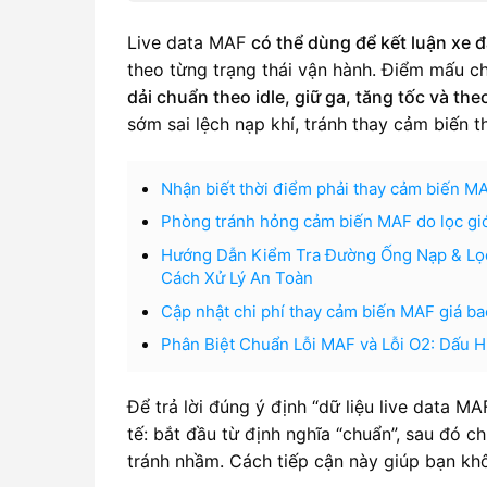
Live data MAF
có thể dùng để kết luận xe 
theo từng trạng thái vận hành. Điểm mấu ch
dải chuẩn theo idle, giữ ga, tăng tốc và th
sớm sai lệch nạp khí, tránh thay cảm biến t
Nhận biết thời điểm phải thay cảm biến MA
Phòng tránh hỏng cảm biến MAF do lọc gió
Hướng Dẫn Kiểm Tra Đường Ống Nạp & Lọc
Cách Xử Lý An Toàn
Cập nhật chi phí thay cảm biến MAF giá ba
Phân Biệt Chuẩn Lỗi MAF và Lỗi O2: Dấu H
Để trả lời đúng ý định “dữ liệu live data MA
tế: bắt đầu từ định nghĩa “chuẩn”, sau đó
tránh nhầm. Cách tiếp cận này giúp bạn kh