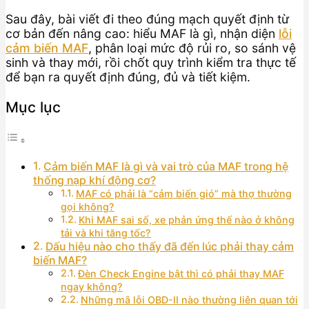
Sau đây, bài viết đi theo đúng mạch quyết định từ
cơ bản đến nâng cao: hiểu MAF là gì, nhận diện
lỗi
cảm biến MAF
, phân loại mức độ rủi ro, so sánh vệ
sinh và thay mới, rồi chốt quy trình kiểm tra thực tế
để bạn ra quyết định đúng, đủ và tiết kiệm.
Mục lục
Cảm biến MAF là gì và vai trò của MAF trong hệ
thống nạp khí động cơ?
MAF có phải là “cảm biến gió” mà thợ thường
gọi không?
Khi MAF sai số, xe phản ứng thế nào ở không
tải và khi tăng tốc?
Dấu hiệu nào cho thấy đã đến lúc phải thay cảm
biến MAF?
Đèn Check Engine bật thì có phải thay MAF
ngay không?
Những mã lỗi OBD-II nào thường liên quan tới