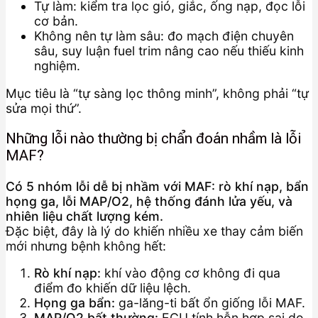
Tự làm: kiểm tra lọc gió, giắc, ống nạp, đọc lỗi
cơ bản.
Không nên tự làm sâu: đo mạch điện chuyên
sâu, suy luận fuel trim nâng cao nếu thiếu kinh
nghiệm.
Mục tiêu là “tự sàng lọc thông minh”, không phải “tự
sửa mọi thứ”.
Những lỗi nào thường bị chẩn đoán nhầm là lỗi
MAF?
Có 5 nhóm lỗi dễ bị nhầm với MAF: rò khí nạp, bẩn
họng ga, lỗi MAP/O2, hệ thống đánh lửa yếu, và
nhiên liệu chất lượng kém.
Đặc biệt, đây là lý do khiến nhiều xe thay cảm biến
mới nhưng bệnh không hết:
Rò khí nạp:
khí vào động cơ không đi qua
điểm đo khiến dữ liệu lệch.
Họng ga bẩn:
ga-lăng-ti bất ổn giống lỗi MAF.
MAP/O2 bất thường:
ECU tính hỗn hợp sai do