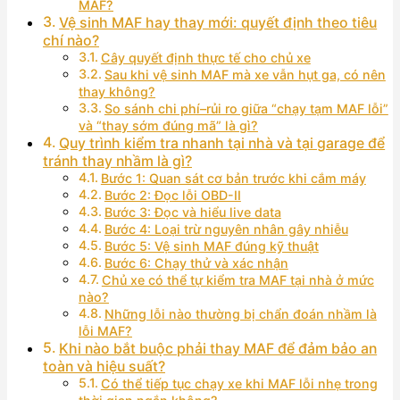
MAF?
Vệ sinh MAF hay thay mới: quyết định theo tiêu
chí nào?
Cây quyết định thực tế cho chủ xe
Sau khi vệ sinh MAF mà xe vẫn hụt ga, có nên
thay không?
So sánh chi phí–rủi ro giữa “chạy tạm MAF lỗi”
và “thay sớm đúng mã” là gì?
Quy trình kiểm tra nhanh tại nhà và tại garage để
tránh thay nhầm là gì?
Bước 1: Quan sát cơ bản trước khi cắm máy
Bước 2: Đọc lỗi OBD-II
Bước 3: Đọc và hiểu live data
Bước 4: Loại trừ nguyên nhân gây nhiễu
Bước 5: Vệ sinh MAF đúng kỹ thuật
Bước 6: Chạy thử và xác nhận
Chủ xe có thể tự kiểm tra MAF tại nhà ở mức
nào?
Những lỗi nào thường bị chẩn đoán nhầm là
lỗi MAF?
Khi nào bắt buộc phải thay MAF để đảm bảo an
toàn và hiệu suất?
Có thể tiếp tục chạy xe khi MAF lỗi nhẹ trong