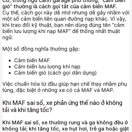
Có, trong ngữ cảnh garage phổ thông, “cảm biến
gió” thường là cách gọi tắt của cảm biến MAF.
Cụ thể, cách gọi này dễ nhớ nhưng dễ gây nhầm với
một số cảm biến liên quan đường nạp khác. Vì vậy,
khi trao đổi kỹ thuật, bạn nên dùng đúng tên “cảm
biến lưu lượng khí nạp MAF” để thống nhất thuật
ngữ.
Một số đồng nghĩa thường gặp:
Cảm biến MAF
Cảm biến lưu lượng khí nạp
Cảm biến gió (cách gọi dân dụng)
Việc chuẩn hóa từ đầu giúp hạn chế thay nhầm phụ
tùng, đặc biệt ở những xe có cả MAF và MAP.
Khi MAF sai số, xe phản ứng thế nào ở không
tải và khi tăng tốc?
Khi MAF sai số, xe thường rung và ga không đều ở
không tải; khi tăng tốc, xe hụt hơi, trễ ga hoặc giật