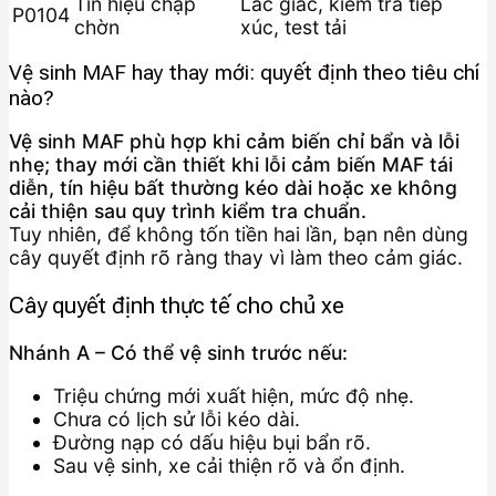
Tín hiệu chập
Lắc giắc, kiểm tra tiếp
P0104
chờn
xúc, test tải
Vệ sinh MAF hay thay mới: quyết định theo tiêu chí
nào?
Vệ sinh MAF phù hợp khi cảm biến chỉ bẩn và lỗi
nhẹ; thay mới cần thiết khi lỗi cảm biến MAF tái
diễn, tín hiệu bất thường kéo dài hoặc xe không
cải thiện sau quy trình kiểm tra chuẩn.
Tuy nhiên, để không tốn tiền hai lần, bạn nên dùng
cây quyết định rõ ràng thay vì làm theo cảm giác.
Cây quyết định thực tế cho chủ xe
Nhánh A – Có thể vệ sinh trước nếu:
Triệu chứng mới xuất hiện, mức độ nhẹ.
Chưa có lịch sử lỗi kéo dài.
Đường nạp có dấu hiệu bụi bẩn rõ.
Sau vệ sinh, xe cải thiện rõ và ổn định.