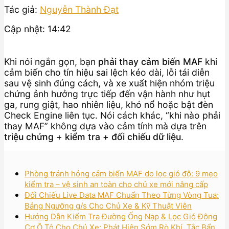
Tác giả:
Nguyễn Thành Đạt
Cập nhật: 14:42
Khi nói ngắn gọn, bạn
phải thay cảm biến MAF
khi
cảm biến cho tín hiệu sai lệch kéo dài, lỗi tái diễn
sau vệ sinh đúng cách, và xe xuất hiện nhóm triệu
chứng ảnh hưởng trực tiếp đến vận hành như hụt
ga, rung giật, hao nhiên liệu, khó nổ hoặc bật đèn
Check Engine liên tục. Nói cách khác, “khi nào phải
thay MAF” không dựa vào cảm tính mà dựa trên
triệu chứng + kiểm tra + đối chiếu dữ liệu
.
Phòng tránh hỏng cảm biến MAF do lọc gió độ: 9 mẹo
kiểm tra – vệ sinh an toàn cho chủ xe mới nâng cấp
Đối Chiếu Live Data MAF Chuẩn Theo Từng Vòng Tua:
Bảng Ngưỡng g/s Cho Chủ Xe & Kỹ Thuật Viên
Hướng Dẫn Kiểm Tra Đường Ống Nạp & Lọc Gió Động
Cơ Ô Tô Cho Chủ Xe: Phát Hiện Sớm Rò Khí, Tắc Bẩn