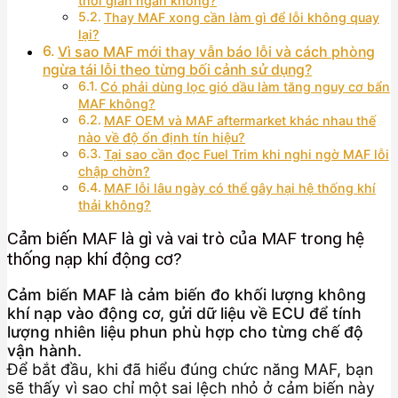
thời gian ngắn không?
Thay MAF xong cần làm gì để lỗi không quay
lại?
Vì sao MAF mới thay vẫn báo lỗi và cách phòng
ngừa tái lỗi theo từng bối cảnh sử dụng?
Có phải dùng lọc gió dầu làm tăng nguy cơ bẩn
MAF không?
MAF OEM và MAF aftermarket khác nhau thế
nào về độ ổn định tín hiệu?
Tại sao cần đọc Fuel Trim khi nghi ngờ MAF lỗi
chập chờn?
MAF lỗi lâu ngày có thể gây hại hệ thống khí
thải không?
Cảm biến MAF là gì và vai trò của MAF trong hệ
thống nạp khí động cơ?
Cảm biến MAF là cảm biến đo khối lượng không
khí nạp vào động cơ, gửi dữ liệu về ECU để tính
lượng nhiên liệu phun phù hợp cho từng chế độ
vận hành.
Để bắt đầu, khi đã hiểu đúng chức năng MAF, bạn
sẽ thấy vì sao chỉ một sai lệch nhỏ ở cảm biến này