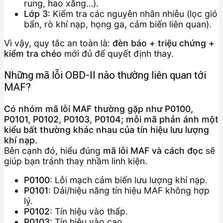
rung, hao xăng…).
Lớp 3:
Kiểm tra các nguyên nhân nhiễu (lọc gió
bẩn, rò khí nạp, họng ga, cảm biến liên quan).
Vì vậy, quy tắc an toàn là:
đèn báo + triệu chứng +
kiểm tra chéo
mới đủ để quyết định thay.
Những mã lỗi OBD-II nào thường liên quan tới
MAF?
Có nhóm mã lỗi MAF thường gặp như P0100,
P0101, P0102, P0103, P0104; mỗi mã phản ánh một
kiểu bất thường khác nhau của tín hiệu lưu lượng
khí nạp.
Bên cạnh đó, hiểu đúng
mã lỗi MAF và cách đọc
sẽ
giúp bạn tránh thay nhầm linh kiện.
P0100
: Lỗi mạch cảm biến lưu lượng khí nạp.
P0101
: Dải/hiệu năng tín hiệu MAF không hợp
lý.
P0102
: Tín hiệu vào thấp.
P0103
: Tín hiệu vào cao.