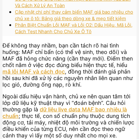
Và Cách Xử Lý An Toàn
Cập nhật chi phí thay cảm biến MAF giá bao nhiêu cho
chủ xe ô tô: Bảng giá theo dòng xe & mẹo tiết kiệm
Phân Biệt Chuẩn Lỗi MAF và Lỗi O2: Dấu Hiệu, Mã Lỗi,
Cách Test Nhanh Cho Chủ Xe Ô Tô
Để không thay nhầm, bạn cần tách rõ hai tình
huống: MAF chỉ bẩn (có thể vệ sinh, theo dõi) và
MAF đã hỏng chức năng (cần thay mới). Điểm then
chốt nằm ở việc đọc đúng biểu hiện thực tế, hiểu
mã lỗi MAF và cách đọc
, đồng thời đánh giá phản
hồi sau khi đã xử lý các nguyên nhân liên quan như
lọc gió, đường ống nạp, rò khí.
Ngoài dấu hiệu vận hành, chủ xe nên quan tâm tới
lớp dữ liệu kỹ thuật thay vì “đoán bệnh”. Câu hỏi
thường gặp là
dữ liệu live data MAF bao nhiêu là
chuẩn
; thực tế, con số chuẩn phụ thuộc dung tích
động cơ, tải máy, nhiệt độ môi trường và chiến lược
điều khiển của từng ECU, nên cần đọc theo ngữ
cảnh thay vì lấy một số duy nhất cho mọi xe.