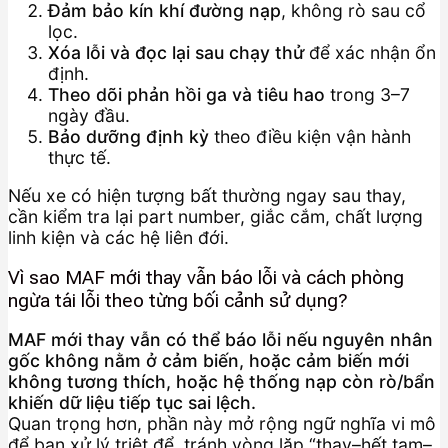
Đảm bảo kín khí đường nạp
, không rò sau cổ
lọc.
Xóa lỗi và đọc lại sau chạy thử
để xác nhận ổn
định.
Theo dõi phản hồi ga và tiêu hao
trong 3–7
ngày đầu.
Bảo dưỡng định kỳ
theo điều kiện vận hành
thực tế.
Nếu xe có hiện tượng bất thường ngay sau thay,
cần kiểm tra lại part number, giắc cắm, chất lượng
linh kiện và các hệ liên đới.
Vì sao MAF mới thay vẫn báo lỗi và cách phòng
ngừa tái lỗi theo từng bối cảnh sử dụng?
MAF mới thay vẫn có thể báo lỗi nếu nguyên nhân
gốc không nằm ở cảm biến, hoặc cảm biến mới
không tương thích, hoặc hệ thống nạp còn rò/bẩn
khiến dữ liệu tiếp tục sai lệch.
Quan trọng hơn, phần này mở rộng ngữ nghĩa vi mô
để bạn xử lý triệt để, tránh vòng lặp “thay–hết tạm–