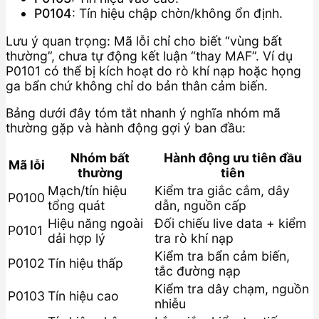
P0104
: Tín hiệu chập chờn/không ổn định.
Lưu ý quan trọng: Mã lỗi chỉ cho biết “vùng bất
thường”, chưa tự động kết luận “thay MAF”. Ví dụ
P0101 có thể bị kích hoạt do rò khí nạp hoặc họng
ga bẩn chứ không chỉ do bản thân cảm biến.
Bảng dưới đây tóm tắt nhanh ý nghĩa nhóm mã
thường gặp và hành động gợi ý ban đầu:
Nhóm bất
Hành động ưu tiên đầu
Mã lỗi
thường
tiên
Mạch/tín hiệu
Kiểm tra giắc cắm, dây
P0100
tổng quát
dẫn, nguồn cấp
Hiệu năng ngoài
Đối chiếu live data + kiểm
P0101
dải hợp lý
tra rò khí nạp
Kiểm tra bẩn cảm biến,
P0102
Tín hiệu thấp
tắc đường nạp
Kiểm tra dây chạm, nguồn
P0103
Tín hiệu cao
nhiễu