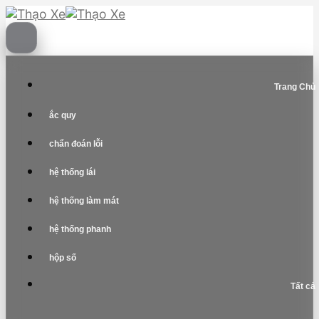
Skip
to
content
Trang Chủ
ắc quy
chẩn đoán lỗi
hệ thống lái
hệ thống làm mát
hệ thống phanh
hộp số
Tất cả