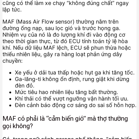
cũng có thể làm xe chạy “không đúng chất” ngay
lập tức.
MAF (Mass Air Flow sensor) thường nằm trên
đường ống nạp, sau lọc gió và trước họng ga.
Nhiệm vụ của nó là đo lượng khí đi vào động cơ
theo thời gian thực, từ đó ECU tính toán tỷ lệ hòa
khí. Nếu dữ liệu MAF lệch, ECU sẽ phun thừa hoặc
thiếu nhiên liệu, gây ra hàng loạt phản ứng dây
chuyền:
Xe yếu ở dải tua thấp hoặc hụt ga khi tăng tốc.
Ga-lăng-ti không ổn định, rung giật khi dừng
đèn đỏ.
Mức tiêu hao nhiên liệu tăng bất thường.
Khí thải có thể vượt ngưỡng vận hành tối ưu.
Đèn cảnh báo động cơ sáng do sai số hỗn hợp.
MAF có phải là “cảm biến gió” mà thợ thường
gọi không?