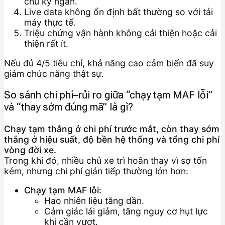
chu kỳ ngắn.
Live data không ổn định bất thường so với tải
máy thực tế.
Triệu chứng vận hành không cải thiện hoặc cải
thiện rất ít.
Nếu đủ 4/5 tiêu chí, khả năng cao cảm biến đã suy
giảm chức năng thật sự.
So sánh chi phí–rủi ro giữa “chạy tạm MAF lỗi”
và “thay sớm đúng mã” là gì?
Chạy tạm thắng ở chi phí trước mắt, còn thay sớm
thắng ở hiệu suất, độ bền hệ thống và tổng chi phí
vòng đời xe.
Trong khi đó, nhiều chủ xe trì hoãn thay vì sợ tốn
kém, nhưng chi phí gián tiếp thường lớn hơn:
Chạy tạm MAF lỗi:
Hao nhiên liệu tăng dần.
Cảm giác lái giảm, tăng nguy cơ hụt lực
khi cần vượt.