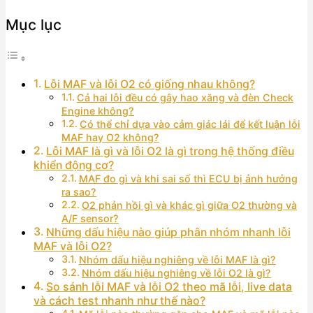
Mục lục
Lỗi MAF và lỗi O2 có giống nhau không?
Cả hai lỗi đều có gây hao xăng và đèn Check
Engine không?
Có thể chỉ dựa vào cảm giác lái để kết luận lỗi
MAF hay O2 không?
Lỗi MAF là gì và lỗi O2 là gì trong hệ thống điều
khiển động cơ?
MAF đo gì và khi sai số thì ECU bị ảnh hưởng
ra sao?
O2 phản hồi gì và khác gì giữa O2 thường và
A/F sensor?
Những dấu hiệu nào giúp phân nhóm nhanh lỗi
MAF và lỗi O2?
Nhóm dấu hiệu nghiêng về lỗi MAF là gì?
Nhóm dấu hiệu nghiêng về lỗi O2 là gì?
So sánh lỗi MAF và lỗi O2 theo mã lỗi, live data
và cách test nhanh như thế nào?