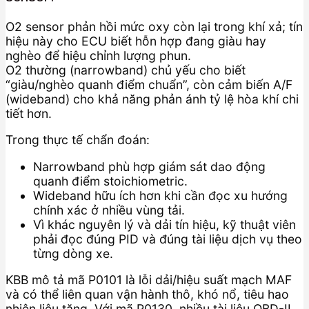
O2 sensor phản hồi mức oxy còn lại trong khí xả; tín
hiệu này cho ECU biết hỗn hợp đang giàu hay
nghèo để hiệu chỉnh lượng phun.
O2 thường (narrowband) chủ yếu cho biết
“giàu/nghèo quanh điểm chuẩn”, còn cảm biến A/F
(wideband) cho khả năng phản ánh tỷ lệ hòa khí chi
tiết hơn.
Trong thực tế chẩn đoán:
Narrowband phù hợp giám sát dao động
quanh điểm stoichiometric.
Wideband hữu ích hơn khi cần đọc xu hướng
chính xác ở nhiều vùng tải.
Vì khác nguyên lý và dải tín hiệu, kỹ thuật viên
phải đọc đúng PID và đúng tài liệu dịch vụ theo
từng dòng xe.
KBB mô tả mã P0101 là lỗi dải/hiệu suất mạch MAF
và có thể liên quan vận hành thô, khó nổ, tiêu hao
nhiên liệu tăng. Với mã P0130, nhiều tài liệu OBD-II