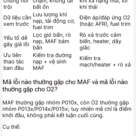
chứng nổi
chậm, không tải
khí xả nặng mùi, lỗi
trội
bất ổn
khí thải
Lưu lượng khí
Dữ liệu cần
Điện áp/đáp ứng O2
nạp, tải động cơ,
xem trước
(hoặc AFR), fuel trim
fuel trim
Lọc gió bẩn, rò
Rò xả trước cảm
Yếu tố dễ
nạp, MAF bám
biến, heater, dây
gây giả lỗi
bẩn
giắc
Ưu tiên
Kiểm tra đường
Kiểm tra
thao tác
nạp + vệ sinh
mạch/heater + rò xả
ban đầu
MAF
Mã lỗi nào thường gặp cho MAF và mã lỗi nào
thường gặp cho O2?
MAF thường gặp nhóm P010x, còn O2 thường gặp
nhóm P013x/P014x/P015x; tuy nhiên mã chỉ là điểm
khởi đầu, không phải kết luận cuối cùng.
Cụ thể: