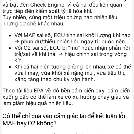
và bật đèn Check Engine, vì cả hai đều liên quan
trực tiếp đến kiểm soát tỷ lệ hòa khí.
Tuy nhiên, cùng một triệu chứng hao nhiên liệu
nhưng cơ chế khác nhau:
Với MAF sai số, ECU tính sai khối lượng khí nạp
→ phun dư/thiếu nhiên liệu ngay từ bước nền.
Với O2 sai số, ECU bị “mù” hoặc nhận phản hồi
trễ/sai về khí thải → hiệu chỉnh sai trong vòng
kín.
Khi cả hai hiện tượng chồng lên nhau, xe có thể
vừa ì máy, vừa khói xả nặng mùi, vừa tiêu thụ
xăng tăng theo chu kỳ vận hành.
Theo tài liệu EPA về độ bền cảm biến oxy, cảm biến
xuống cấp có thể làm xe có xu hướng chạy giàu và
làm giảm hiệu quả nhiên liệu.
Có thể chỉ dựa vào cảm giác lái để kết luận lỗi
MAF hay O2 không?