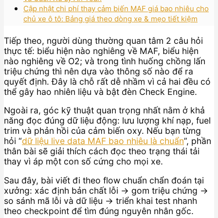
Cập nhật chi phí thay cảm biến MAF giá bao nhiêu cho
chủ xe ô tô: Bảng giá theo dòng xe & mẹo tiết kiệm
Tiếp theo, người dùng thường quan tâm 2 câu hỏi
thực tế: biểu hiện nào nghiêng về MAF, biểu hiện
nào nghiêng về O2; và trong tình huống chồng lấn
triệu chứng thì nên dựa vào thông số nào để ra
quyết định. Đây là chỗ rất dễ nhầm vì cả hai đều có
thể gây hao nhiên liệu và bật đèn Check Engine.
Ngoài ra, góc kỹ thuật quan trọng nhất nằm ở khả
năng đọc đúng dữ liệu động: lưu lượng khí nạp, fuel
trim và phản hồi của cảm biến oxy. Nếu bạn từng
hỏi “
dữ liệu live data MAF bao nhiêu là chuẩn
”, phần
thân bài sẽ giải thích cách đọc theo trạng thái tải
thay vì áp một con số cứng cho mọi xe.
Sau đây, bài viết đi theo flow chuẩn chẩn đoán tại
xưởng: xác định bản chất lỗi → gom triệu chứng →
so sánh mã lỗi và dữ liệu → triển khai test nhanh
theo checkpoint để tìm đúng nguyên nhân gốc.