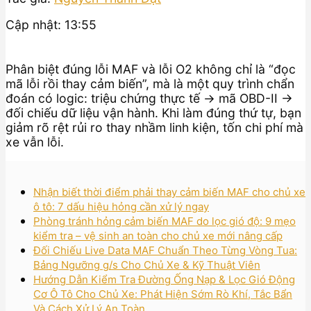
Cập nhật: 13:55
Phân biệt đúng lỗi MAF và lỗi O2 không chỉ là “đọc
mã lỗi rồi thay cảm biến”, mà là một quy trình chẩn
đoán có logic: triệu chứng thực tế → mã OBD-II →
đối chiếu dữ liệu vận hành. Khi làm đúng thứ tự, bạn
giảm rõ rệt rủi ro thay nhầm linh kiện, tốn chi phí mà
xe vẫn lỗi.
Nhận biết thời điểm phải thay cảm biến MAF cho chủ xe
ô tô: 7 dấu hiệu hỏng cần xử lý ngay
Phòng tránh hỏng cảm biến MAF do lọc gió độ: 9 mẹo
kiểm tra – vệ sinh an toàn cho chủ xe mới nâng cấp
Đối Chiếu Live Data MAF Chuẩn Theo Từng Vòng Tua:
Bảng Ngưỡng g/s Cho Chủ Xe & Kỹ Thuật Viên
Hướng Dẫn Kiểm Tra Đường Ống Nạp & Lọc Gió Động
Cơ Ô Tô Cho Chủ Xe: Phát Hiện Sớm Rò Khí, Tắc Bẩn
Và Cách Xử Lý An Toàn