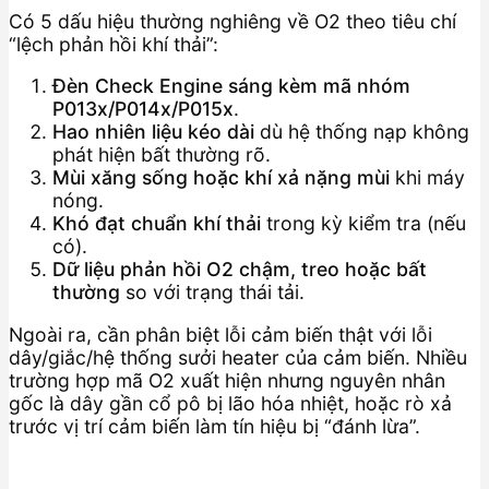
Có 5 dấu hiệu thường nghiêng về O2 theo tiêu chí
“lệch phản hồi khí thải”:
Đèn Check Engine sáng kèm mã nhóm
P013x/P014x/P015x
.
Hao nhiên liệu kéo dài
dù hệ thống nạp không
phát hiện bất thường rõ.
Mùi xăng sống hoặc khí xả nặng mùi
khi máy
nóng.
Khó đạt chuẩn khí thải
trong kỳ kiểm tra (nếu
có).
Dữ liệu phản hồi O2 chậm, treo hoặc bất
thường
so với trạng thái tải.
Ngoài ra, cần phân biệt lỗi cảm biến thật với lỗi
dây/giắc/hệ thống sưởi heater của cảm biến. Nhiều
trường hợp mã O2 xuất hiện nhưng nguyên nhân
gốc là dây gần cổ pô bị lão hóa nhiệt, hoặc rò xả
trước vị trí cảm biến làm tín hiệu bị “đánh lừa”.