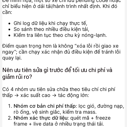
Để minh họa, một số xe chỉ lưu pending code hoặc
chỉ biểu hiện ở dải tải/hành trình nhất định. Khi đó
cần:
Ghi log dữ liệu khi chạy thực tế,
So sánh theo nhiều điều kiện tải,
Kiểm tra liên tục theo chu kỳ nóng-lạnh.
Điểm quan trọng hơn là không “xóa lỗi rồi giao xe
ngay”; cần chạy xác nhận đủ điều kiện để tránh lỗi
quay lại.
Nên ưu tiên sửa gì trước để tối ưu chi phí và
giảm rủi ro?
Có 4 nhóm ưu tiên sửa chữa theo tiêu chí chi phí
thấp → xác suất cao → tác động lớn:
Nhóm cơ bản chi phí thấp
: lọc gió, đường nạp,
rò ống, vệ sinh giắc, kiểm tra mass.
Nhóm xác thực dữ liệu
: quét mã + freeze
frame + live data ở nhiều trạng thái tải.