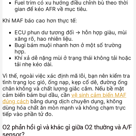
Fuel trim có xu hướng điều chỉnh bù theo thời
gian để kéo AFR về mục tiêu.
Khi MAF báo cao hơn thực tế:
ECU phun dư tương đối → hỗn hợp giàu, mùi
xăng rõ, hao nhiên liệu.
Bugi bám muội nhanh hơn ở một số trường
hợp.
Khí xả dễ nặng mùi ở trạng thái không tải hoặc
tải nhẹ kéo dài.
Vì thế, ngoài việc xác định mã lỗi, bạn nên kiểm tra
tình trạng lọc gió, ống nạp, kẹp cổ dê, đường ống
chân không và chất lượng giắc cắm. Nếu bề mặt
cảm biến bám bụi dầu, cần
vệ sinh cảm biến MAF
đúng cách
bằng dung dịch chuyên dụng, không
dùng hóa chất ăn mòn mạnh và không chạm trực
tiếp vào phần tử đo.
O2 phản hồi gì và khác gì giữa O2 thường và A/F
sensor?