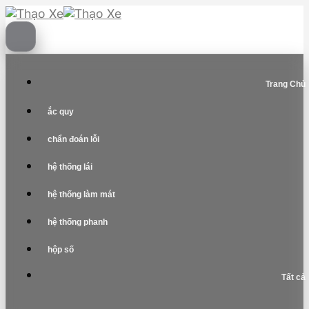
Skip
to
content
Trang Chủ
ắc quy
chẩn đoán lỗi
hệ thống lái
hệ thống làm mát
hệ thống phanh
hộp số
Tất cả