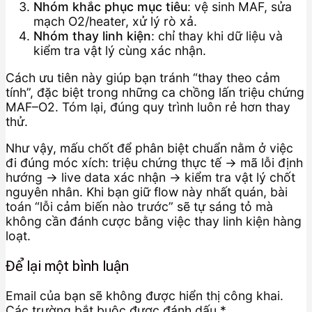
Nhóm khắc phục mục tiêu
: vệ sinh MAF, sửa
mạch O2/heater, xử lý rò xả.
Nhóm thay linh kiện
: chỉ thay khi dữ liệu và
kiểm tra vật lý cùng xác nhận.
Cách ưu tiên này giúp bạn tránh “thay theo cảm
tính”, đặc biệt trong những ca chồng lấn triệu chứng
MAF–O2. Tóm lại, đúng quy trình luôn rẻ hơn thay
thử.
Như vậy, mấu chốt để phân biệt chuẩn nằm ở việc
đi đúng móc xích: triệu chứng thực tế → mã lỗi định
hướng → live data xác nhận → kiểm tra vật lý chốt
nguyên nhân. Khi bạn giữ flow này nhất quán, bài
toán “lỗi cảm biến nào trước” sẽ tự sáng tỏ mà
không cần đánh cược bằng việc thay linh kiện hàng
loạt.
Để lại một bình luận
Email của bạn sẽ không được hiển thị công khai.
Các trường bắt buộc được đánh dấu
*