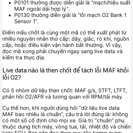
P0101 thường được diễn giải là “mạch/hiệu suất
MAF ngoài dải hợp lý”.
P0130 thường diễn giải là “lỗi mạch O2 Bank 1
Sensor 1”.
Điểm mấu chốt là cùng một mã có thể xuất phát từ
nhiều nguyên nhân thứ cấp: dây, giắc, rò khí, nguồn
cấp, hoặc điều kiện vận hành bất thường. Vì vậy,
đọc mã xong phải chuyển ngay sang live data và
kiểm tra thực địa.
Live data nào là then chốt để tách lỗi MAF khỏi
lỗi O2?
Có 5 nhóm dữ liệu then chốt: MAF g/s, STFT, LTFT,
phản hồi O2/AFR và tương quan với RPM/tải máy.
Cụ thể hơn, khi người dùng hỏi “dữ liệu live data
MAF bao nhiêu là chuẩn”, câu trả lời đúng là: không
có một số cố định cho mọi xe. Giá trị “chuẩn” phụ
thuộc dung tích máy, vòng tua, tải, nhiệt độ và chiến
lược ECU. Bạn nên đọc theo quy tắc tương quan: