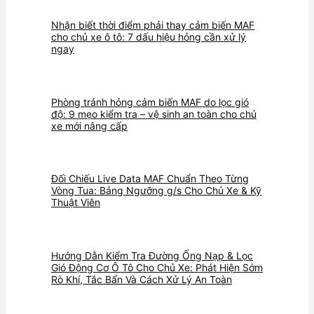
Nhận biết thời điểm phải thay cảm biến MAF
cho chủ xe ô tô: 7 dấu hiệu hỏng cần xử lý
ngay
Phòng tránh hỏng cảm biến MAF do lọc gió
độ: 9 mẹo kiểm tra – vệ sinh an toàn cho chủ
xe mới nâng cấp
Đối Chiếu Live Data MAF Chuẩn Theo Từng
Vòng Tua: Bảng Ngưỡng g/s Cho Chủ Xe & Kỹ
Thuật Viên
Hướng Dẫn Kiểm Tra Đường Ống Nạp & Lọc
Gió Động Cơ Ô Tô Cho Chủ Xe: Phát Hiện Sớm
Rò Khí, Tắc Bẩn Và Cách Xử Lý An Toàn