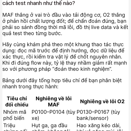
cách test nhanh như thế nào?
MAF thắng ở vai trò đầu vào tải động cơ, O2 thắng
ở phản hồi chất lượng đốt; để chẩn đoán đúng, bạn
phải so sánh đồng thời mã lỗi, đồ thị live data và kết
quả test theo từng bước.
Hãy cùng khám phá theo một khung thao tác thực
dụng: đọc mã trước để định hướng, đọc dữ liệu để
xác thực, rồi kiểm tra vật lý để chốt nguyên nhân.
Khi đi đúng flow này, tỷ lệ thay nhầm giảm rất mạnh
so với phương pháp “đoán theo kinh nghiệm”.
Bảng dưới đây tổng hợp tiêu chí để bạn phân biệt
nhanh trong thực hành:
Tiêu chí
Nghiêng về lỗi
Nghiêng về lỗi O2
đối chiếu
MAF
Nhóm mã
P0100–P0104 (tùy
P0130–P0167 (tùy
phổ biến
xe)
bank/sensor)
Triệu
Hụt ga, ga đầu
Hao xăng kéo dài,