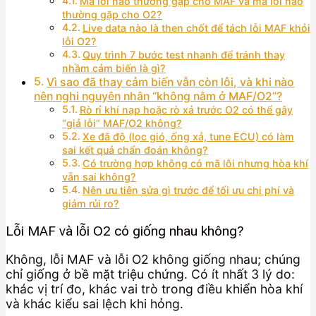
Mã lỗi nào thường gặp cho MAF và mã lỗi nào
thường gặp cho O2?
Live data nào là then chốt để tách lỗi MAF khỏi
lỗi O2?
Quy trình 7 bước test nhanh để tránh thay
nhầm cảm biến là gì?
Vì sao đã thay cảm biến vẫn còn lỗi, và khi nào
nên nghi nguyên nhân “không nằm ở MAF/O2”?
Rò rỉ khí nạp hoặc rò xả trước O2 có thể gây
“giả lỗi” MAF/O2 không?
Xe đã độ (lọc gió, ống xả, tune ECU) có làm
sai kết quả chẩn đoán không?
Có trường hợp không có mã lỗi nhưng hòa khí
vẫn sai không?
Nên ưu tiên sửa gì trước để tối ưu chi phí và
giảm rủi ro?
Lỗi MAF và lỗi O2 có giống nhau không?
Không, lỗi MAF và lỗi O2 không giống nhau; chúng
chỉ giống ở bề mặt triệu chứng. Có ít nhất 3 lý do:
khác vị trí đo, khác vai trò trong điều khiển hòa khí
và khác kiểu sai lệch khi hỏng.