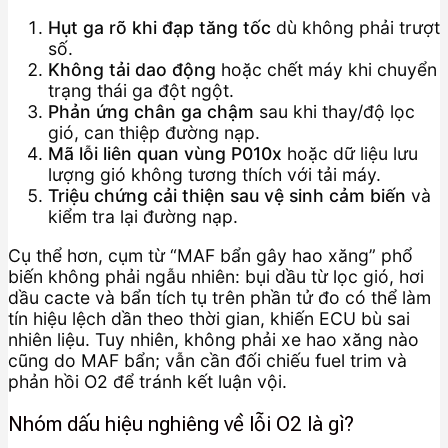
Hụt ga rõ khi đạp tăng tốc
dù không phải trượt
số.
Không tải dao động
hoặc chết máy khi chuyển
trạng thái ga đột ngột.
Phản ứng chân ga chậm
sau khi thay/độ lọc
gió, can thiệp đường nạp.
Mã lỗi liên quan vùng P010x
hoặc dữ liệu lưu
lượng gió không tương thích với tải máy.
Triệu chứng cải thiện sau vệ sinh cảm biến
và
kiểm tra lại đường nạp.
Cụ thể hơn, cụm từ “MAF bẩn gây hao xăng” phổ
biến không phải ngẫu nhiên: bụi dầu từ lọc gió, hơi
dầu cacte và bẩn tích tụ trên phần tử đo có thể làm
tín hiệu lệch dần theo thời gian, khiến ECU bù sai
nhiên liệu. Tuy nhiên, không phải xe hao xăng nào
cũng do MAF bẩn; vẫn cần đối chiếu fuel trim và
phản hồi O2 để tránh kết luận vội.
Nhóm dấu hiệu nghiêng về lỗi O2 là gì?