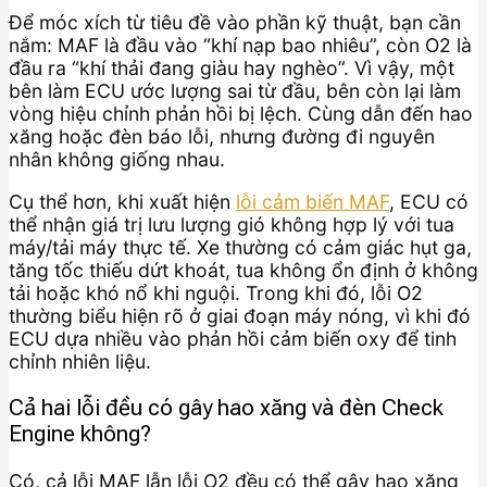
Để móc xích từ tiêu đề vào phần kỹ thuật, bạn cần
nắm: MAF là đầu vào “khí nạp bao nhiêu”, còn O2 là
đầu ra “khí thải đang giàu hay nghèo”. Vì vậy, một
bên làm ECU ước lượng sai từ đầu, bên còn lại làm
vòng hiệu chỉnh phản hồi bị lệch. Cùng dẫn đến hao
xăng hoặc đèn báo lỗi, nhưng đường đi nguyên
nhân không giống nhau.
Cụ thể hơn, khi xuất hiện
lỗi cảm biến MAF
, ECU có
thể nhận giá trị lưu lượng gió không hợp lý với tua
máy/tải máy thực tế. Xe thường có cảm giác hụt ga,
tăng tốc thiếu dứt khoát, tua không ổn định ở không
tải hoặc khó nổ khi nguội. Trong khi đó, lỗi O2
thường biểu hiện rõ ở giai đoạn máy nóng, vì khi đó
ECU dựa nhiều vào phản hồi cảm biến oxy để tinh
chỉnh nhiên liệu.
Cả hai lỗi đều có gây hao xăng và đèn Check
Engine không?
Có, cả lỗi MAF lẫn lỗi O2 đều có thể gây hao xăng