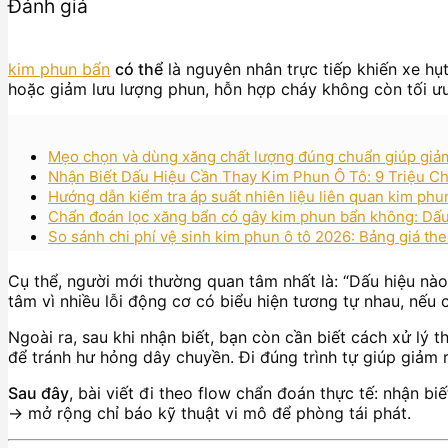
Đánh giá
kim phun bẩn
có thể
là nguyên nhân trực tiếp khiến xe hụt
hoặc giảm lưu lượng phun, hỗn hợp cháy không còn tối ưu,
Mẹo chọn và dùng xăng chất lượng đúng chuẩn giúp giảm
Nhận Biết Dấu Hiệu Cần Thay Kim Phun Ô Tô: 9 Triệu C
Hướng dẫn kiểm tra áp suất nhiên liệu liên quan kim phu
Chẩn đoán lọc xăng bẩn có gây kim phun bẩn không: Dấu
So sánh chi phí vệ sinh kim phun ô tô 2026: Bảng giá t
Cụ thể, người mới thường quan tâm nhất là: “Dấu hiệu nào
tâm vì nhiều lỗi động cơ có biểu hiện tương tự nhau, nếu c
Ngoài ra, sau khi nhận biết, bạn còn cần biết cách xử lý
để tránh hư hỏng dây chuyền. Đi đúng trình tự giúp giảm r
Sau đây
, bài viết đi theo flow chẩn đoán thực tế: nhận 
→ mở rộng chỉ báo kỹ thuật vi mô để phòng tái phát.