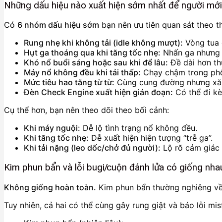
Những dấu hiệu nào xuất hiện sớm nhất để người mới 
Có
6 nhóm dấu hiệu sớm
bạn nên ưu tiên quan sát theo th
Rung nhẹ khi không tải (idle không mượt):
Vòng tua 
Hụt ga thoáng qua khi tăng tốc nhẹ:
Nhấn ga nhưng x
Khó nổ buổi sáng hoặc sau khi để lâu:
Đề dài hơn th
Máy nổ không đều khi tải thấp:
Chạy chậm trong phố
Mức tiêu hao tăng từ từ:
Cùng cung đường nhưng xăn
Đèn Check Engine xuất hiện gián đoạn:
Có thể đi kèm
Cụ thể hơn, bạn nên theo dõi theo bối cảnh:
Khi máy nguội:
Dễ lộ tình trạng nổ không đều.
Khi tăng tốc nhẹ:
Dễ xuất hiện hiện tượng “trễ ga”.
Khi tải nặng (leo dốc/chở đủ người):
Lộ rõ cảm giác 
Kim phun bẩn và lỗi bugi/cuộn đánh lửa có giống nh
Không giống hoàn toàn.
Kim phun bẩn thường nghiêng về l
Tuy nhiên, cả hai có thể cùng gây rung giật và báo lỗi mis