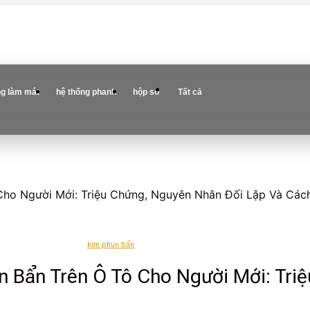
ng làm mát
hệ thống phanh
hộp số
Tất cả
Cho Người Mới: Triệu Chứng, Nguyên Nhân Đối Lập Và Các
kim phun bẩn
n Bẩn Trên Ô Tô Cho Người Mới: Tri