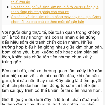
thiếu/dư áp
So sánh chi phí vệ sinh kim phun ô tô 2026: Bảng giá
theo từng phương pháp cho chủ xe
So sánh vệ sinh kim phun bằng máy hay phụ gia: Cách
chọn tối ưu cho chủ xe theo mức độ cặn bẩn
Với người dùng thực tế, bài toán quan trọng không
chỉ là “có hay không”, mà còn là
nhận diện đúng
dấu hiệu sớm
để tránh chẩn đoán nhầm. Nhiều
trường hợp biểu hiện giống nhau giữa kim phun bẩn,
bơm xăng yếu, bugi xuống cấp hoặc cảm biến sai
lệch, khiến sửa chữa tốn tiền nhưng chưa xử lý
trúng gốc.
Bên cạnh đó, chủ xe thường quan tâm
xử lý thế nào
cho hiệu quả
: vệ sinh tại nhà đến đâu, khi nào cần
gara, khi nào nên thay mới. Đây cũng là điểm quyết
định chi phí dài hạn: làm đúng từ sớm thì tiết kiệm,
làm sai quy trình có thể khiến lỗi tái diễn nhanh hơn.
Giới thiệu ý mới: dưới đây là lộ trình chẩn đoán–xử
lý theo đúng flow thực tế, từ định nghĩa, cơ chế,