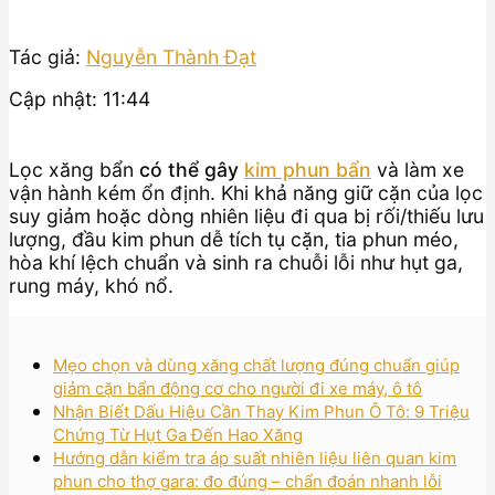
Tác giả:
Nguyễn Thành Đạt
Cập nhật: 11:44
Lọc xăng bẩn
có thể gây
kim phun bẩn
và làm xe
vận hành kém ổn định. Khi khả năng giữ cặn của lọc
suy giảm hoặc dòng nhiên liệu đi qua bị rối/thiếu lưu
lượng, đầu kim phun dễ tích tụ cặn, tia phun méo,
hòa khí lệch chuẩn và sinh ra chuỗi lỗi như hụt ga,
rung máy, khó nổ.
Mẹo chọn và dùng xăng chất lượng đúng chuẩn giúp
giảm cặn bẩn động cơ cho người đi xe máy, ô tô
Nhận Biết Dấu Hiệu Cần Thay Kim Phun Ô Tô: 9 Triệu
Chứng Từ Hụt Ga Đến Hao Xăng
Hướng dẫn kiểm tra áp suất nhiên liệu liên quan kim
phun cho thợ gara: đo đúng – chẩn đoán nhanh lỗi