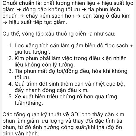
Chuỗi chuẩn
là: chất lượng nhiên liệu + hiệu suất lọc
giảm → dòng cấp không tối ưu → tia phun lệch
chuẩn → cháy kém sạch hơn → cặn tăng ở đầu kim
→ hiệu suất tiếp tục giảm.
Cụ thể, vòng lặp xấu thường diễn ra như sau:
Lọc xăng tích cặn làm giảm biên độ “lọc sạch +
giữ lưu lượng”.
Kim phun phải làm việc trong điều kiện nhiên
liệu không còn lý tưởng.
Tia phun mất độ tơi/đồng đều, hòa khí không
tối ưu.
Quá trình đốt sinh thêm cặn và nhiệt cục bộ,
đẩy nhanh đóng cặn đầu kim.
Xe xuất hiện triệu chứng rõ hơn qua từng
tuần/tháng.
Các tổng quan kỹ thuật về GDI cho thấy cặn kim
phun làm giảm lưu lượng và thay đổi đặc tính tia
phun, từ đó ảnh hưởng công suất/khí thải/độ ổn
định vận hành.