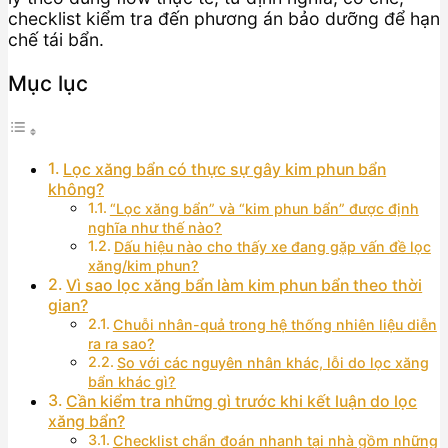
checklist kiểm tra đến phương án bảo dưỡng để hạn
chế tái bẩn.
Mục lục
Lọc xăng bẩn có thực sự gây kim phun bẩn
không?
“Lọc xăng bẩn” và “kim phun bẩn” được định
nghĩa như thế nào?
Dấu hiệu nào cho thấy xe đang gặp vấn đề lọc
xăng/kim phun?
Vì sao lọc xăng bẩn làm kim phun bẩn theo thời
gian?
Chuỗi nhân-quả trong hệ thống nhiên liệu diễn
ra ra sao?
So với các nguyên nhân khác, lỗi do lọc xăng
bẩn khác gì?
Cần kiểm tra những gì trước khi kết luận do lọc
xăng bẩn?
Checklist chẩn đoán nhanh tại nhà gồm những