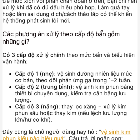
Để móc xích với phần chẩn đoán ở trên, bạn chỉ nên
xử lý khi đã có đủ dấu hiệu phù hợp. Làm quá tay
hoặc làm sai dung dịch/cách tháo lắp có thể khiến
hệ thống phát sinh lỗi mới.
Các phương án xử lý theo cấp độ bẩn gồm
những gì?
Có 3 cấp độ xử lý chính
theo mức bẩn và biểu hiện
vận hành:
Cấp độ 1 (nhẹ)
: vệ sinh đường nhiên liệu mức
cơ bản, theo dõi phản ứng ga trong 1–2 tuần.
Cấp độ 2 (trung bình)
: vệ sinh kim phun bằng
thiết bị chuyên dụng, kiểm tra cân bằng lưu
lượng.
Cấp độ 3 (nặng)
: thay lọc xăng + xử lý kim
phun sâu hoặc thay kim (nếu lệch lưu lượng
lớn/hư cơ khí).
Đây cũng là chỗ người dùng hay hỏi:
“
vệ sinh kim
phun kiểu nào hiệu quả
”
. Câu trả lời ngắn gọn: