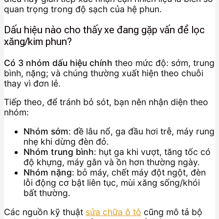
quan trọng trong độ sạch của hệ phun.
Dấu hiệu nào cho thấy xe đang gặp vấn đề lọc
xăng/kim phun?
Có 3 nhóm dấu hiệu chính
theo mức độ: sớm, trung
bình, nặng; và chúng thường xuất hiện theo chuỗi
thay vì đơn lẻ.
Tiếp theo, để tránh bỏ sót, bạn nên nhận diện theo
nhóm:
Nhóm sớm
: đề lâu nổ, ga đầu hơi trễ, máy rung
nhẹ khi dừng đèn đỏ.
Nhóm trung bình
: hụt ga khi vượt, tăng tốc có
độ khựng, máy gằn và ồn hơn thường ngày.
Nhóm nặng
: bỏ máy, chết máy đột ngột, đèn
lỗi động cơ bật liên tục, mùi xăng sống/khói
bất thường.
Các nguồn kỹ thuật
sửa chữa ô tô
cũng mô tả bộ