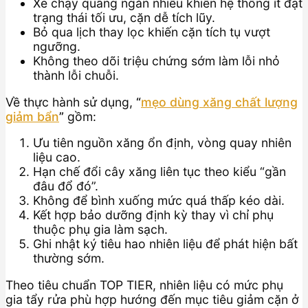
Xe chạy quãng ngắn nhiều khiến hệ thống ít đạt
trạng thái tối ưu, cặn dễ tích lũy.
Bỏ qua lịch thay lọc khiến cặn tích tụ vượt
ngưỡng.
Không theo dõi triệu chứng sớm làm lỗi nhỏ
thành lỗi chuỗi.
Về thực hành sử dụng,
“
mẹo dùng xăng chất lượng
giảm bẩn
”
gồm:
Ưu tiên nguồn xăng ổn định, vòng quay nhiên
liệu cao.
Hạn chế đổi cây xăng liên tục theo kiểu “gần
đâu đổ đó”.
Không để bình xuống mức quá thấp kéo dài.
Kết hợp bảo dưỡng định kỳ thay vì chỉ phụ
thuộc phụ gia làm sạch.
Ghi nhật ký tiêu hao nhiên liệu để phát hiện bất
thường sớm.
Theo tiêu chuẩn TOP TIER, nhiên liệu có mức phụ
gia tẩy rửa phù hợp hướng đến mục tiêu giảm cặn ở