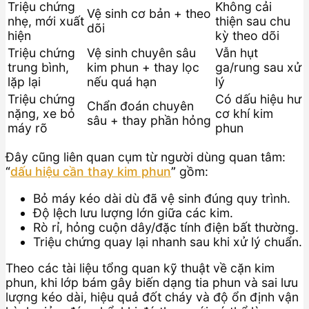
Triệu chứng
Không cải
Vệ sinh cơ bản + theo
nhẹ, mới xuất
thiện sau chu
dõi
hiện
kỳ theo dõi
Triệu chứng
Vệ sinh chuyên sâu
Vẫn hụt
trung bình,
kim phun + thay lọc
ga/rung sau xử
lặp lại
nếu quá hạn
lý
Triệu chứng
Có dấu hiệu hư
Chẩn đoán chuyên
nặng, xe bỏ
cơ khí kim
sâu + thay phần hỏng
máy rõ
phun
Đây cũng liên quan cụm từ người dùng quan tâm:
“
dấu hiệu cần thay kim phun
”
gồm:
Bỏ máy kéo dài dù đã vệ sinh đúng quy trình.
Độ lệch lưu lượng lớn giữa các kim.
Rò rỉ, hỏng cuộn dây/đặc tính điện bất thường.
Triệu chứng quay lại nhanh sau khi xử lý chuẩn.
Theo các tài liệu tổng quan kỹ thuật về cặn kim
phun, khi lớp bám gây biến dạng tia phun và sai lưu
lượng kéo dài, hiệu quả đốt cháy và độ ổn định vận