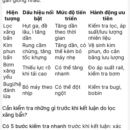
gần giống nhau:
Hiện
Dấu hiệu nổi
Mức độ tiến
Hành động ưu
tượng
bật
triển
tiên
Lọc
Hụt ga, đề
Tăng dần
Kiểm tra lọc, áp
xăng
lâu, ì tăng
theo thời
suất/lưu lượng
bẩn
dần
gian
nhiên liệu
Kim
Rung cầm
Tăng dần, có
Vệ sinh kim
phun
chừng, tăng
thể kèm bỏ
phun, đo cân
bẩn
tốc khựng
máy nhẹ
bằng lưu lượng
Bơm
Thiếu lực rõ
Có thể tăng
Đo áp suất rail,
xăng
khi tải cao
nhanh
kiểm tra bơm
yếu
Bugi/hệ
Bỏ máy theo
Có thể đột
Kiểm tra bugi,
đánh
nhịp
ngột
bobin
lửa
Cần kiểm tra những gì trước khi kết luận do lọc
xăng bẩn?
Có 5 bước kiểm tra nhanh
trước khi kết luận: xác