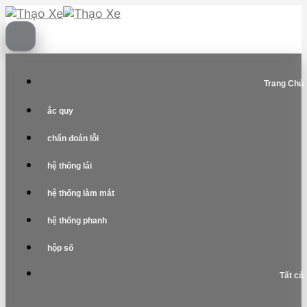
Skip
to
content
Trang Chủ
ắc quy
chẩn đoán lỗi
hệ thống lái
hệ thống làm mát
hệ thống phanh
hộp số
Tất cả