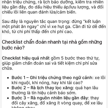
nhận triệu chứng, rà lịch bảo dưỡng, kiểm tra nhiên
liệu gần đây, đo dấu hiệu thiếu áp/lưu lượng, và đối
chiếu lỗi liên quan đánh lửa/cảm biến.
Sau đây là nguyên tắc quan trọng: đừng “kết luận
một phát ăn ngay” chỉ vì xe hụt ga. Cần đi từ dễ đến
khó, từ chi phí thấp đến chi phí cao.
Checklist chẩn đoán nhanh tại nhà gồm những
bước nào?
Checklist hiệu quả nhất
gồm 5 bước theo thứ tự,
giúp giảm chẩn đoán sai và tiết kiệm chi phí sửa
chữa.
Bước 1 – Ghi triệu chứng theo ngữ cảnh
: xe lỗi
khi nguội, khi nóng, hay khi tải cao?
Bước 2 – Rà lịch thay lọc xăng
: quá hạn lâu
thường là tín hiệu cảnh báo sớm.
Bước 3 – Rà nguồn nhiên liệu gần đây
: thay
đổi cây xăng, đổ xăng ít vòng quay, để xe lâu
không chạy.