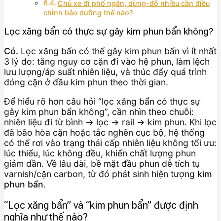
Chủ xe đi phố ngắn, dừng-đỗ nhiều cần điều
chỉnh bảo dưỡng thế nào?
Lọc xăng bẩn có thực sự gây kim phun bẩn không?
Có.
Lọc xăng bẩn có thể gây kim phun bẩn vì ít nhất
3 lý do: tăng nguy cơ cặn đi vào hệ phun, làm lệch
lưu lượng/áp suất nhiên liệu, và thúc đẩy quá trình
đóng cặn ở đầu kim phun theo thời gian.
Để hiểu rõ hơn câu hỏi “lọc xăng bẩn có thực sự
gây kim phun bẩn không”, cần nhìn theo chuỗi:
nhiên liệu đi từ bình → lọc → rail → kim phun. Khi lọc
đã bão hòa cặn hoặc tắc nghẽn cục bộ, hệ thống
có thể rơi vào trạng thái cấp nhiên liệu không tối ưu:
lúc thiếu, lúc không đều, khiến chất lượng phun
giảm dần. Về lâu dài, bề mặt đầu phun dễ tích tụ
varnish/cặn carbon, từ đó phát sinh hiện tượng
kim
phun bẩn
.
“Lọc xăng bẩn” và “kim phun bẩn” được định
nghĩa như thế nào?