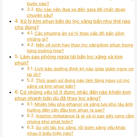
bước nào?
Khi nào nên đưa xe đến gara để chẩn đoán
chuyên sâu?
Xử lý kim phun bẩn do lọc xăng bẩn như thế nào
cho đúng?
Các phương án xử lý theo cấp độ bẩn gồm
những gì?
Nên vệ sinh hay thay lọc xăng/kim phun trong
từng trường hợp?
Làm sao phòng ngừa tái bẩn lọc xăng và kim
phun?
Lịch bảo dưỡng định kỳ nào giúp giảm nguy cơ
tái lỗi?
Thói quen sử dụng nào làm tăng nguy cơ lọc
xăng và kim phun bẩn?
Có những yếu tố ít được nhắc đến nào khiến kim
phun nhanh bẩn dù đã thay lọc xăng?
Nhiên liệu pha ethanol và xăng lưu kho lâu ảnh
hưởng đến cặn đầu kim phun ra sao?
Injector imbalance là gì và vì sao gây rung cầm
chừng khó phát hiện?
So với tắc lọc xăng, lỗi bơm xăng yếu khác
nhau ở biểu hiện nào?