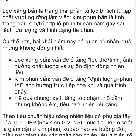
Lọc xăng bẩn
là trạng thái phần tử lọc bị tích tụ tạp
chất vượt ngưỡng làm việc;
kim phun bẩn
là tình
trạng đầu kim/tổ hợp lỗ phun bị cặn bám gây sai
lệch lưu lượng và hình dạng tia phun.
Cụ thể hơn, hai khái niệm này có quan hệ nhân-quả
nhưng không đồng nhất:
Lọc xăng bẩn: vấn đề ở tầng “lọc thô/tinh”, ảnh
hưởng chất lượng và sự ổn định dòng nhiên
liệu.
Kim phun bẩn: vấn đề ở tầng “định lượng–phun
tơi”, ảnh hưởng trực tiếp hòa khí và quá trình
cháy.
Hệ quả chung: xe ì, tăng tốc chậm, nổ cầm
chừng không êm, tiêu hao nhiên liệu tăng.
Theo tiêu chuẩn hiệu năng nhiên liệu có phụ gia tẩy
rửa TOP TIER (Revision G 2025), mục tiêu kiểm soát
là giảm cặn ở kim phun, xupáp nạp và buồng đốt;
điều này gián tiếp xác nhận cặn nhiên liệu là biến số