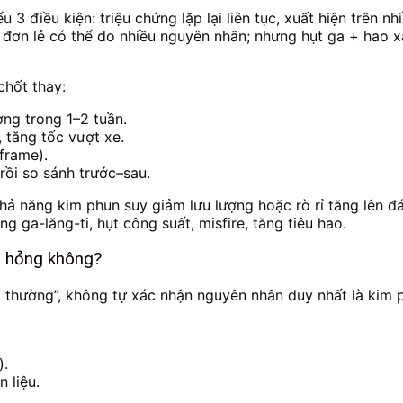
u 3 điều kiện: triệu chứng lặp lại liên tục, xuất hiện trên n
ga đơn lẻ có thể do nhiều nguyên nhân; nhưng hụt ga + hao
chốt thay:
ng trong 1–2 tuần.
, tăng tốc vượt xe.
frame).
rồi so sánh trước–sau.
ả năng kim phun suy giảm lưu lượng hoặc rò rỉ tăng lên đán
g ga-lăng-ti, hụt công suất, misfire, tăng tiêu hao.
n hỏng không?
 thường”, không tự xác nhận nguyên nhân duy nhất là kim p
).
 liệu.