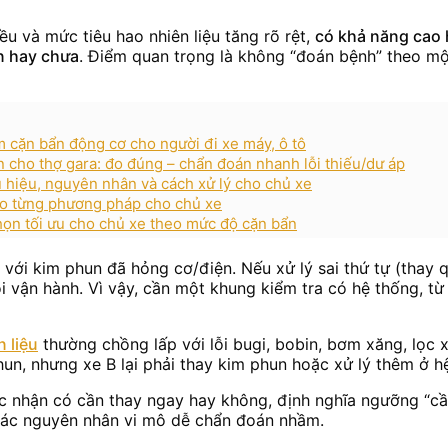
ều và mức tiêu hao nhiên liệu tăng rõ rệt,
có khả năng cao 
n hay chưa
. Điểm quan trọng là không “đoán bệnh” theo mộ
 cặn bẩn động cơ cho người đi xe máy, ô tô
n cho thợ gara: đo đúng – chẩn đoán nhanh lỗi thiếu/dư áp
 hiệu, nguyên nhân và cách xử lý cho chủ xe
heo từng phương pháp cho chủ xe
họn tối ưu cho chủ xe theo mức độ cặn bẩn
với kim phun đã hỏng cơ/điện. Nếu xử lý sai thứ tự (thay 
lỗi vận hành. Vì vậy, cần một khung kiểm tra có hệ thống, t
 liệu
thường chồng lấp với lỗi bugi, bobin, bơm xăng, lọc 
hun, nhưng xe B lại phải thay kim phun hoặc xử lý thêm ở hệ
 xác nhận có cần thay ngay hay không, định nghĩa ngưỡng “c
g các nguyên nhân vi mô dễ chẩn đoán nhầm.