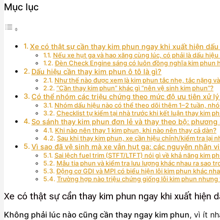
Mục lục
Xe có thật sự cần thay kim phun ngay khi xuất hiện dấ
Nếu xe hụt ga và hao xăng cùng lúc, có phải là dấu hiệ
Đèn Check Engine sáng có luôn đồng nghĩa kim phun
Dấu hiệu cần thay kim phun ô tô là gì?
Như thế nào được xem là kim phun tắc nhẹ, tắc nặng v
“Cần thay kim phun” khác gì “nên vệ sinh kim phun”?
Có thể nhóm các triệu chứng theo mức độ ưu tiên xử lý
Nhóm dấu hiệu nào có thể theo dõi thêm 1–2 tuần, nhó
Checklist tự kiểm tại nhà trước khi kết luận thay kim 
So sánh thay kim phun đơn lẻ và thay theo bộ: phương
Khi nào nên thay 1 kim phun, khi nào nên thay cả dàn?
Sau khi thay kim phun, xe cần hiệu chỉnh/kiểm tra lại 
Vì sao đã vệ sinh mà xe vẫn hụt ga: các nguyên nhân vi
Sai lệch fuel trim (STFT/LTFT) nói gì về khả năng kim p
Mẫu tia phun và kiểm tra lưu lượng khác nhau ra sao t
Động cơ GDI và MPI có biểu hiện lỗi kim phun khác nh
Trường hợp nào triệu chứng giống lỗi kim phun nhưng
Xe có thật sự cần thay kim phun ngay khi xuất hiện 
Không phải lúc nào cũng cần thay ngay kim phun
, vì ít 