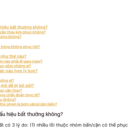
u hiệu bất thường không?
u cần thay kim phun không?
 hỏng không?
à hỏng không phục hồi?
 như thế nào?
m nào phải đi gara ngay?
phun gồm những gì?
 án nào hợp lý hơn?
những gì?
 mô dễ bị bỏ sót?
hun cần thay?
rong chẩn đoán thực tế?
au không?
 thủ phạm là bơm xăng/cảm biến?
dấu hiệu bất thường không?
nhất có 3 lý do: (1) nhiều lỗi thuộc nhóm bẩn/cặn có thể phụ