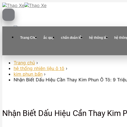
Skip
to
content
Trang Chủ
ắc quy
chẩn đoán lỗi
hệ thống lái
hệ thốn
Trang chủ
›
hệ thống nhiên liệu ô tô
›
kim phun bẩn
›
Nhận Biết Dấu Hiệu Cần Thay Kim Phun Ô Tô: 9 Tri
Nhận Biết Dấu Hiệu Cần Thay Kim P