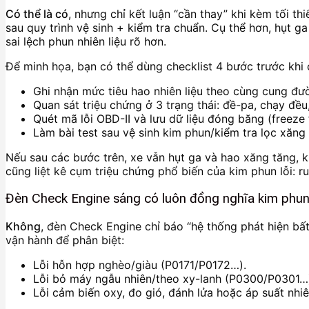
Có thể là có
, nhưng chỉ kết luận “cần thay” khi kèm tối thiể
sau quy trình vệ sinh + kiểm tra chuẩn. Cụ thể hơn, hụt 
sai lệch phun nhiên liệu rõ hơn.
Để minh họa, bạn có thể dùng checklist 4 bước trước khi 
Ghi nhận mức tiêu hao nhiên liệu theo cùng cung đườ
Quan sát triệu chứng ở 3 trạng thái: đề-pa, chạy đều
Quét mã lỗi OBD-II và lưu dữ liệu đóng băng (freeze 
Làm bài test sau vệ sinh kim phun/kiểm tra lọc xăng 
Nếu sau các bước trên, xe vẫn hụt ga và hao xăng tăng, kh
cũng liệt kê cụm triệu chứng phổ biến của kim phun lỗi: run
Đèn Check Engine sáng có luôn đồng nghĩa kim phu
Không
, đèn Check Engine chỉ báo “hệ thống phát hiện bất
vận hành để phân biệt:
Lỗi hỗn hợp nghèo/giàu (P0171/P0172…).
Lỗi bỏ máy ngẫu nhiên/theo xy-lanh (P0300/P0301…
Lỗi cảm biến oxy, đo gió, đánh lửa hoặc áp suất nhiên