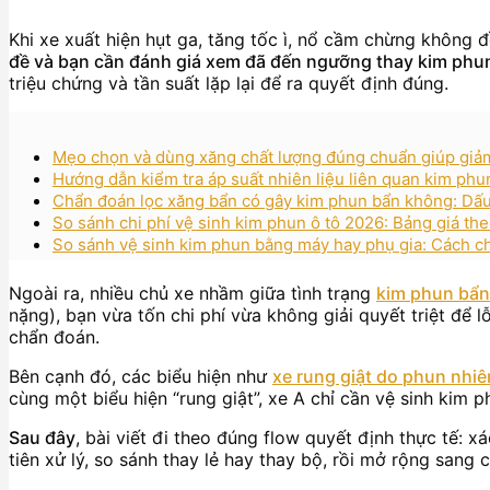
Khi xe xuất hiện hụt ga, tăng tốc ì, nổ cầm chừng không đ
đề và bạn cần đánh giá xem đã đến ngưỡng thay kim phu
triệu chứng và tần suất lặp lại để ra quyết định đúng.
Mẹo chọn và dùng xăng chất lượng đúng chuẩn giúp giảm
Hướng dẫn kiểm tra áp suất nhiên liệu liên quan kim phu
Chẩn đoán lọc xăng bẩn có gây kim phun bẩn không: Dấu
So sánh chi phí vệ sinh kim phun ô tô 2026: Bảng giá t
So sánh vệ sinh kim phun bằng máy hay phụ gia: Cách c
Ngoài ra, nhiều chủ xe nhầm giữa tình trạng
kim phun bẩn
nặng), bạn vừa tốn chi phí vừa không giải quyết triệt để 
chẩn đoán.
Bên cạnh đó, các biểu hiện như
xe rung giật do phun nhiên
cùng một biểu hiện “rung giật”, xe A chỉ cần vệ sinh kim p
Sau đây
, bài viết đi theo đúng flow quyết định thực tế:
tiên xử lý, so sánh thay lẻ hay thay bộ, rồi mở rộng san