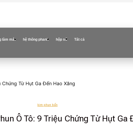
g làm mát
hệ thống phanh
hộp số
Tất cả
ệu Chứng Từ Hụt Ga Đến Hao Xăng
kim phun bẩn
hun Ô Tô: 9 Triệu Chứng Từ Hụt Ga