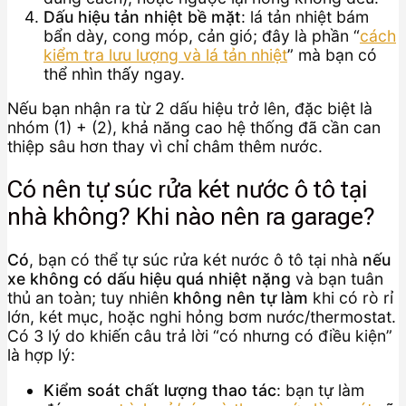
Dấu hiệu tản nhiệt bề mặt
: lá tản nhiệt bám
bẩn dày, cong móp, cản gió; đây là phần “
cách
kiểm tra lưu lượng và lá tản nhiệt
” mà bạn có
thể nhìn thấy ngay.
Nếu bạn nhận ra từ 2 dấu hiệu trở lên, đặc biệt là
nhóm (1) + (2), khả năng cao hệ thống đã cần can
thiệp sâu hơn thay vì chỉ châm thêm nước.
Có nên tự súc rửa két nước ô tô tại
nhà không? Khi nào nên ra garage?
Có
, bạn có thể tự súc rửa két nước ô tô tại nhà
nếu
xe không có dấu hiệu quá nhiệt nặng
và bạn tuân
thủ an toàn; tuy nhiên
không nên tự làm
khi có rò rỉ
lớn, két mục, hoặc nghi hỏng bơm nước/thermostat.
Có 3 lý do khiến câu trả lời “có nhưng có điều kiện”
là hợp lý:
Kiểm soát chất lượng thao tác
: bạn tự làm