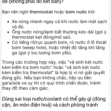
đề (không phải do két bẩn)?
Bạn nên nghi
thermostat
hoặc
bơm nước
khi:
Xe nóng nhanh ngay cả khi nước làm mát sạch
và đủ.
Ống nước nóng/lạnh bất thường kéo dài (gợi ý
thermostat kẹt đóng/mở sai).
Có tiếng rít/rục quanh bơm, rò nước ở lỗ thoát
bơm (weep hole), hoặc nhiệt độ tăng khi tăng
ga (gợi ý lưu lượng bơm yếu).
Trong các trường hợp này, việc “vệ sinh két nước
kèm kiểm tra bơm nước” hoặc “vệ sinh két nước
kèm kiểm tra thermostat” là hợp lý vì nó giải quyết
đúng gốc. Nếu bạn không chắc, hãy ưu tiên
gara/sửa xe uy tín có quy trình chẩn đoán, tránh
thay đồ theo cảm giác.
Dùng sai loại nước/coolant có thể gây gì (đóng
cặn, ăn mòn điện hoá) và cách phòng tránh