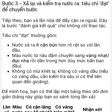
Bước 3 – Xả lại và kiểm tra nước ra: tiêu chí ‘đạt’
để chuyển bước
Tiếp theo, bạn xả lần nữa để đẩy cặn ra ngoài. Đây
là bước “đánh giá kết quả” chứ không chỉ thao tác.
Tiêu chí “đạt” thường gồm:
Nước xả ra
ít cặn bùn
hơn rõ rệt so với lần
đầu.
Màu nước từ nâu đậm chuyển sang
vàng nhạt/
đục nhẹ
rồi dần trong hơn (tùy mức bẩn ban
đầu).
Không có mùi khét lạ; không có váng dầu (nếu
có váng dầu, cần kiểm tra sâu vì có thể liên
quan đến gioăng).
Để minh hoạ, bạn có thể lập một bảng theo dõi đơn
giản (bảng này giúp bạn so sánh từng lần xả):
Lần
Màu
Có cặn lắng
Có váng
Nhận xét