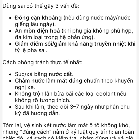
Dùng sai có thể gây 3 vấn đề:
Đóng cặn khoáng
(nếu dùng nước máy/nước
giếng lâu ngày).
Ăn mòn điện hoá
(khi phụ gia không phù hợp,
đa kim loại trong hệ phản ứng).
Giảm điểm sôi/giảm khả năng truyền nhiệt
khi
tỷ lệ pha sai.
Cách phòng tránh thực tế nhất:
Súc/xả bằng
nước cất
.
Châm
nước làm mát đúng chuẩn
theo khuyến
nghị xe.
Không trộn lẫn bừa bãi các loại coolant nếu
không rõ tương thích.
Sau khi làm, theo dõi 3–7 ngày như phần chu
kỳ đã hướng dẫn.
Tóm lại, vệ sinh két nước làm mát ô tô không khó,
nhưng “đúng cách” nằm ở kỷ luật quy trình: an toàn
nhiệt độ, xả sạch có kiểm tra, châm đúng và xả gió