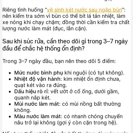
Riêng tình huống “
vệ sinh két nước sau ngập bùn
”:
nên kiểm tra sớm vì bùn có thể bít lá tản nhiệt, làm
xe nóng khi chạy chậm; đồng thời cần kiểm tra chất
lượng nước làm mát (đục, lẫn cặn).
Sau khi súc rửa, cần theo dõi gì trong 3–7 ngày
đầu để chắc hệ thống ổn định?
Trong 3–7 ngày đầu, bạn nên theo dõi 5 điểm:
Mức nước bình phụ
khi nguội (có tụt không).
Nhiệt độ vận hành
: kim nhiệt ổn định chưa,
quạt két vào ra đúng.
Dấu hiệu rò rỉ
: vết ướt ở cổ ống, dưới gầm,
quanh nắp két.
Mùi nước làm mát
: có mùi nồng bất thường
không.
Màu nước làm mát
: có nhanh chóng chuyển
nâu trở lại không (gợi ý còn cặn trong hệ).