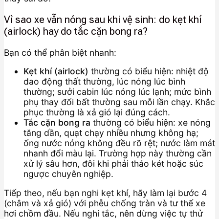
Vì sao xe vẫn nóng sau khi vệ sinh: do kẹt khí
(airlock) hay do tắc cặn bong ra?
Bạn có thể phân biệt nhanh:
Kẹt khí (airlock)
thường có biểu hiện: nhiệt độ
dao động thất thường, lúc nóng lúc bình
thường; sưởi cabin lúc nóng lúc lạnh; mức bình
phụ thay đổi bất thường sau mỗi lần chạy. Khắc
phục thường là xả gió lại đúng cách.
Tắc cặn bong ra
thường có biểu hiện: xe nóng
tăng dần, quạt chạy nhiều nhưng không hạ;
ống nước nóng không đều rõ rệt; nước làm mát
nhanh đổi màu lại. Trường hợp này thường cần
xử lý sâu hơn, đôi khi phải tháo két hoặc súc
ngược chuyên nghiệp.
Tiếp theo, nếu bạn nghi kẹt khí, hãy làm lại bước 4
(châm và xả gió) với phễu chống tràn và tư thế xe
hơi chồm đầu. Nếu nghi tắc, nên dừng việc tự thử