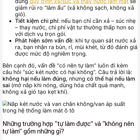
đúng
quy trình xả/súc và thay nước làm mát
sẽ
giảm rủi ro “làm ẩu” (xả không sạch, không xả
gió).
Tiết kiệm chi phí
: nếu bạn chỉ cần xả – súc nhẹ
– thay nước, chi phí vật tư thường thấp hơn so
với dịch vụ trọn gói.
Phát hiện sớm vấn đề
: khi tự quan sát nước xả
ra, bạn nhận ra bùn, rỉ, mùi khét, từ đó đánh giá
được mức độ nghiêm trọng.
Bên cạnh đó, vấn đề “có nên tự làm” luôn đi kèm
câu hỏi “súc két nước có hại không”. Câu trả lời là:
không hại nếu làm đúng
, nhưng
có thể hại nếu làm
sai
(mở nắp khi nóng, dùng hóa chất quá mạnh,
không xả gió tạo kẹt khí).
Những trường hợp “tự làm được” và “không nên
tự làm” gồm những gì?