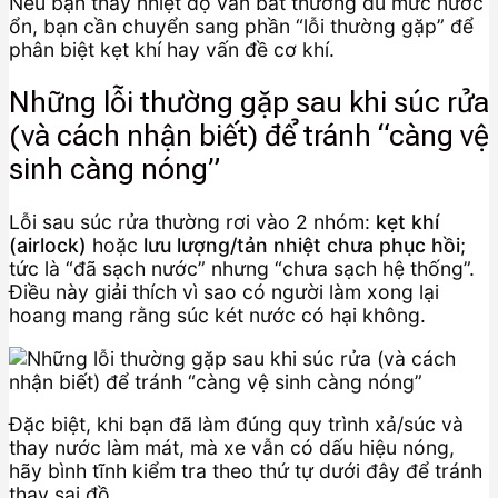
Nếu bạn thấy nhiệt độ vẫn bất thường dù mức nước
ổn, bạn cần chuyển sang phần “lỗi thường gặp” để
phân biệt kẹt khí hay vấn đề cơ khí.
Những lỗi thường gặp sau khi súc rửa
(và cách nhận biết) để tránh “càng vệ
sinh càng nóng”
Lỗi sau súc rửa thường rơi vào 2 nhóm:
kẹt khí
(airlock)
hoặc
lưu lượng/tản nhiệt chưa phục hồi
;
tức là “đã sạch nước” nhưng “chưa sạch hệ thống”.
Điều này giải thích vì sao có người làm xong lại
hoang mang rằng súc két nước có hại không.
Đặc biệt, khi bạn đã làm đúng quy trình xả/súc và
thay nước làm mát, mà xe vẫn có dấu hiệu nóng,
hãy bình tĩnh kiểm tra theo thứ tự dưới đây để tránh
thay sai đồ.