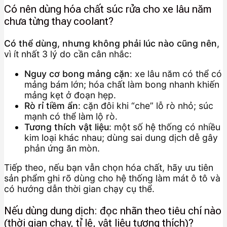
Có nên dùng hóa chất súc rửa cho xe lâu năm
chưa từng thay coolant?
Có thể dùng, nhưng không phải lúc nào cũng nên
,
vì ít nhất 3 lý do cần cân nhắc:
Nguy cơ bong mảng cặn
: xe lâu năm có thể có
mảng bám lớn; hóa chất làm bong nhanh khiến
mảng kẹt ở đoạn hẹp.
Rò rỉ tiềm ẩn
: cặn đôi khi “che” lỗ rò nhỏ; súc
mạnh có thể làm lộ rò.
Tương thích vật liệu
: một số hệ thống có nhiều
kim loại khác nhau; dùng sai dung dịch dễ gây
phản ứng ăn mòn.
Tiếp theo, nếu bạn vẫn chọn hóa chất, hãy ưu tiên
sản phẩm ghi rõ dùng cho hệ thống làm mát ô tô và
có hướng dẫn thời gian chạy cụ thể.
Nếu dùng dung dịch: đọc nhãn theo tiêu chí nào
(thời gian chạy, tỉ lệ, vật liệu tương thích)?