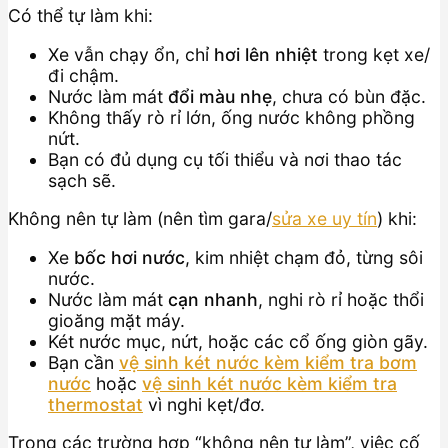
Có thể tự làm khi:
Xe vẫn chạy ổn, chỉ
hơi lên nhiệt
trong kẹt xe/
đi chậm.
Nước làm mát
đổi màu nhẹ
, chưa có bùn đặc.
Không thấy rò rỉ lớn, ống nước không phồng
nứt.
Bạn có đủ dụng cụ tối thiểu và nơi thao tác
sạch sẽ.
Không nên tự làm (nên tìm gara/
sửa xe uy tín
) khi:
Xe
bốc hơi nước
, kim nhiệt chạm đỏ, từng sôi
nước.
Nước làm mát
cạn nhanh
, nghi rò rỉ hoặc thổi
gioăng mặt máy.
Két nước mục, nứt, hoặc các cổ ống giòn gãy.
Bạn cần
vệ sinh két nước kèm kiểm tra bơm
nước
hoặc
vệ sinh két nước kèm kiểm tra
thermostat
vì nghi kẹt/đơ.
Trong các trường hợp “không nên tự làm”, việc cố