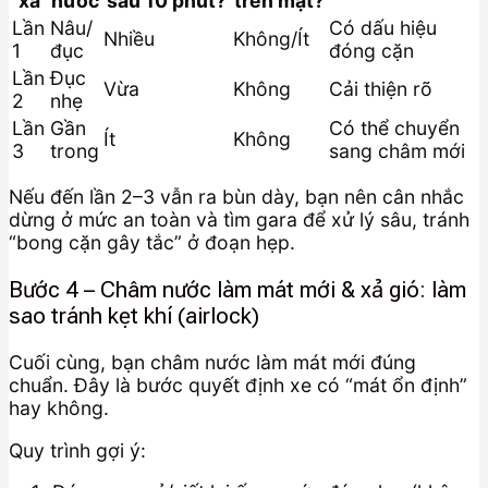
xả
nước
sau 10 phút?
trên mặt?
Lần
Nâu/
Có dấu hiệu
Nhiều
Không/Ít
1
đục
đóng cặn
Lần
Đục
Vừa
Không
Cải thiện rõ
2
nhẹ
Lần
Gần
Có thể chuyển
Ít
Không
3
trong
sang châm mới
Nếu đến lần 2–3 vẫn ra bùn dày, bạn nên cân nhắc
dừng ở mức an toàn và tìm gara để xử lý sâu, tránh
“bong cặn gây tắc” ở đoạn hẹp.
Bước 4 – Châm nước làm mát mới & xả gió: làm
sao tránh kẹt khí (airlock)
Cuối cùng, bạn châm nước làm mát mới đúng
chuẩn. Đây là bước quyết định xe có “mát ổn định”
hay không.
Quy trình gợi ý: