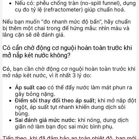
Nếu có: phễu chống tràn (no-spill funnel), dụng
cụ đo tỷ lệ (refractometer) giúp chuẩn hoá.
Nếu bạn muốn “đo nhanh mức độ bẩn”, hãy chuẩn
bị thêm một chai trong để hứng mẫu: nhìn màu và
lắng cặn sẽ dễ đánh giá.
Có cần chờ động cơ nguội hoàn toàn trước khi
mở nắp két nước không?
Có
, bạn cần chờ động cơ nguội hoàn toàn trước khi
mở nắp két nước, vì ít nhất 3 lý do:
Áp suất cao
có thể đẩy nước làm mát phun ra
gây bỏng nặng.
Điểm sôi thay đổi theo áp suất
; khi mở nắp đột
ngột, áp suất tụt nhanh khiến dung dịch sôi
bùng.
Sai đánh giá mức nước
: khi nóng, dung dịch
giãn nở làm bạn đọc sai mức bình phụ.
Tiếp theo, khi đã đảm bảo an toàn nhiệt độ, bạn mới