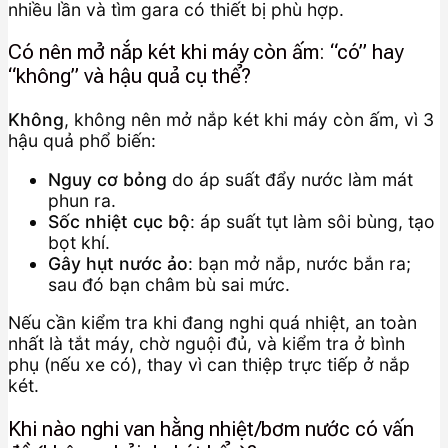
nhiều lần và tìm gara có thiết bị phù hợp.
Có nên mở nắp két khi máy còn ấm: “có” hay
“không” và hậu quả cụ thể?
Không
, không nên mở nắp két khi máy còn ấm, vì 3
hậu quả phổ biến:
Nguy cơ bỏng
do áp suất đẩy nước làm mát
phun ra.
Sốc nhiệt cục bộ
: áp suất tụt làm sôi bùng, tạo
bọt khí.
Gây hụt nước ảo
: bạn mở nắp, nước bắn ra;
sau đó bạn châm bù sai mức.
Nếu cần kiểm tra khi đang nghi quá nhiệt, an toàn
nhất là tắt máy, chờ nguội đủ, và kiểm tra ở bình
phụ (nếu xe có), thay vì can thiệp trực tiếp ở nắp
két.
Khi nào nghi van hằng nhiệt/bơm nước có vấn