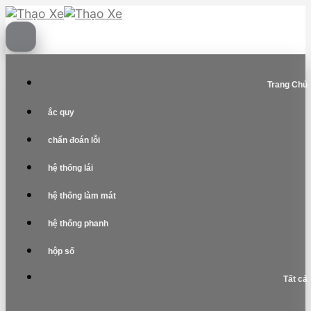
Skip
to
content
Trang Chủ
ắc quy
chẩn đoán lỗi
hệ thống lái
hệ thống làm mát
hệ thống phanh
hộp số
Tất cả