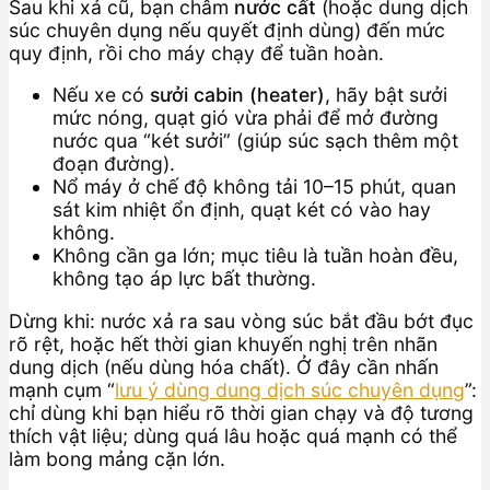
Sau khi xả cũ, bạn châm
nước cất
(hoặc dung dịch
súc chuyên dụng nếu quyết định dùng) đến mức
quy định, rồi cho máy chạy để tuần hoàn.
Nếu xe có
sưởi cabin (heater)
, hãy bật sưởi
mức nóng, quạt gió vừa phải để mở đường
nước qua “két sưởi” (giúp súc sạch thêm một
đoạn đường).
Nổ máy ở chế độ không tải 10–15 phút, quan
sát kim nhiệt ổn định, quạt két có vào hay
không.
Không cần ga lớn; mục tiêu là tuần hoàn đều,
không tạo áp lực bất thường.
Dừng khi: nước xả ra sau vòng súc bắt đầu bớt đục
rõ rệt, hoặc hết thời gian khuyến nghị trên nhãn
dung dịch (nếu dùng hóa chất). Ở đây cần nhấn
mạnh cụm “
lưu ý dùng dung dịch súc chuyên dụng
”:
chỉ dùng khi bạn hiểu rõ thời gian chạy và độ tương
thích vật liệu; dùng quá lâu hoặc quá mạnh có thể
làm bong mảng cặn lớn.