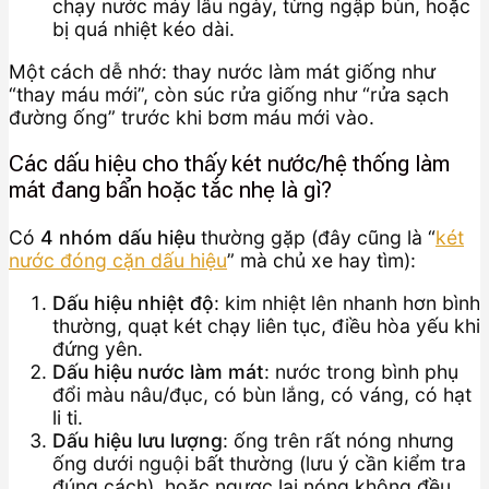
chạy nước máy lâu ngày, từng ngập bùn, hoặc
bị quá nhiệt kéo dài.
Một cách dễ nhớ: thay nước làm mát giống như
“thay máu mới”, còn súc rửa giống như “rửa sạch
đường ống” trước khi bơm máu mới vào.
Các dấu hiệu cho thấy két nước/hệ thống làm
mát đang bẩn hoặc tắc nhẹ là gì?
Có
4 nhóm dấu hiệu
thường gặp (đây cũng là “
két
nước đóng cặn dấu hiệu
” mà chủ xe hay tìm):
Dấu hiệu nhiệt độ
: kim nhiệt lên nhanh hơn bình
thường, quạt két chạy liên tục, điều hòa yếu khi
đứng yên.
Dấu hiệu nước làm mát
: nước trong bình phụ
đổi màu nâu/đục, có bùn lắng, có váng, có hạt
li ti.
Dấu hiệu lưu lượng
: ống trên rất nóng nhưng
ống dưới nguội bất thường (lưu ý cần kiểm tra
đúng cách), hoặc ngược lại nóng không đều.