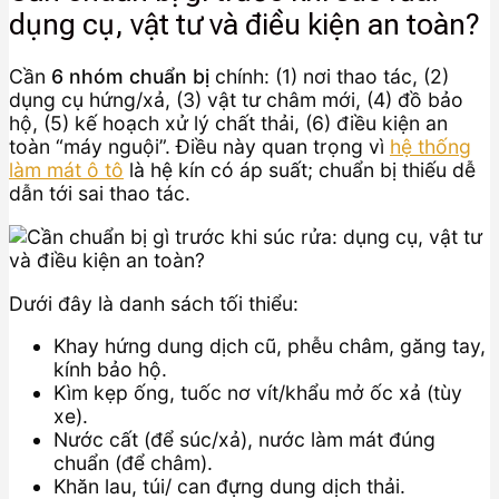
dụng cụ, vật tư và điều kiện an toàn?
Cần
6 nhóm chuẩn bị
chính: (1) nơi thao tác, (2)
dụng cụ hứng/xả, (3) vật tư châm mới, (4) đồ bảo
hộ, (5) kế hoạch xử lý chất thải, (6) điều kiện an
toàn “máy nguội”. Điều này quan trọng vì
hệ thống
làm mát ô tô
là hệ kín có áp suất; chuẩn bị thiếu dễ
dẫn tới sai thao tác.
Dưới đây là danh sách tối thiểu:
Khay hứng dung dịch cũ, phễu châm, găng tay,
kính bảo hộ.
Kìm kẹp ống, tuốc nơ vít/khẩu mở ốc xả (tùy
xe).
Nước cất (để súc/xả), nước làm mát đúng
chuẩn (để châm).
Khăn lau, túi/ can đựng dung dịch thải.