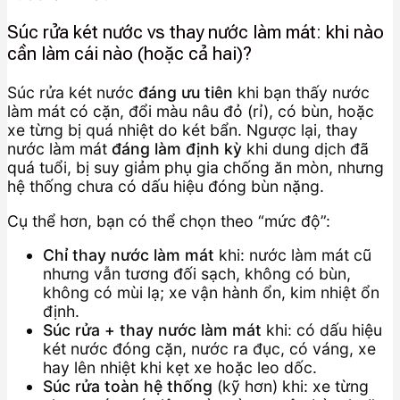
Súc rửa két nước vs thay nước làm mát: khi nào
cần làm cái nào (hoặc cả hai)?
Súc rửa két nước
đáng ưu tiên
khi bạn thấy nước
làm mát có cặn, đổi màu nâu đỏ (rỉ), có bùn, hoặc
xe từng bị quá nhiệt do két bẩn. Ngược lại, thay
nước làm mát
đáng làm định kỳ
khi dung dịch đã
quá tuổi, bị suy giảm phụ gia chống ăn mòn, nhưng
hệ thống chưa có dấu hiệu đóng bùn nặng.
Cụ thể hơn, bạn có thể chọn theo “mức độ”:
Chỉ thay nước làm mát
khi: nước làm mát cũ
nhưng vẫn tương đối sạch, không có bùn,
không có mùi lạ; xe vận hành ổn, kim nhiệt ổn
định.
Súc rửa + thay nước làm mát
khi: có dấu hiệu
két nước đóng cặn, nước ra đục, có váng, xe
hay lên nhiệt khi kẹt xe hoặc leo dốc.
Súc rửa toàn hệ thống
(kỹ hơn) khi: xe từng