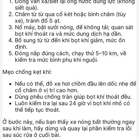
Đóng van xả/siết lại ống nước đúng lực (không
siết quá).
Châm từ từ qua cổ két hoặc bình châm (tùy
xe), tránh đổ ồ ạt.
Nổ máy, bật sưởi nóng, để không tải; quan sát
bọt khí thoát ra và mức dung dịch hạ dần.
Bổ sung từ từ đến khi bọt khí giảm, mức ổn
định.
Đóng nắp đúng cách, chạy thử 5–10 km, về
kiểm tra mức bình phụ khi nguội.
Mẹo chống kẹt khí:
Nếu có thể, đỗ xe hơi chồm đầu lên dốc nhẹ để
cổ châm ở vị trí cao hơn.
Dùng phễu chống tràn giúp bọt khí thoát đều.
Luôn kiểm tra lại sau 24 giờ vì bọt khí nhỏ có
thể tiếp tục thoát.
Ở bước này, nếu bạn thấy xe nóng bất thường ngay
sau khi làm, hãy dừng và quay lại phần kiểm tra lỗi
sau súc rửa ở cuối bài.