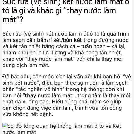
Súc rửa (vệ sinh) két nước làm mát ô
tô là gì và khác gì “thay nước làm
mát”?
Súc rửa (vệ sinh) két nước làm mát ô tô là
quá trình
làm sạch cặn bẩn/rỉ sét/bùn két
trong đường nước
và két tản nhiệt bằng cách xả – tuần hoàn – xả lại,
nhằm khôi phục lưu lượng và khả năng tản nhiệt,
khác với “thay nước làm mát” vốn chỉ là thay mới
dung dịch làm mát.
Để bắt đầu, cần móc xích lại vấn đề:
khi bạn hỏi “vệ
sinh két nước”
, điều bạn thực sự muốn là làm sạch
phần “tắc nghẽn vô hình” trong hệ thống; còn
khi
bạn hỏi “thay nước làm mát”
, trọng tâm là thay môi
chất đã xuống cấp. Hiểu đúng khái niệm sẽ giúp
bạn chọn đúng việc cần làm, tránh vừa tốn công
vừa không hết bệnh.