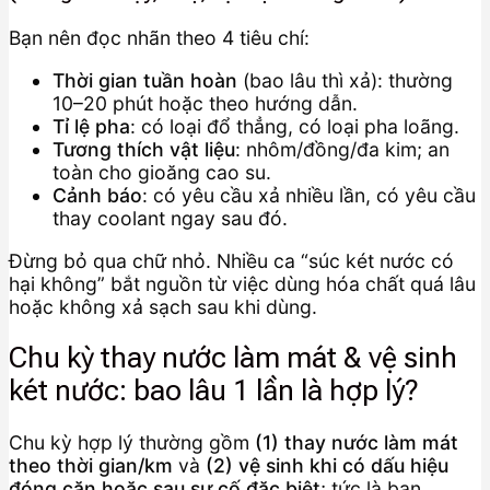
Bạn nên đọc nhãn theo 4 tiêu chí:
Thời gian tuần hoàn
(bao lâu thì xả): thường
10–20 phút hoặc theo hướng dẫn.
Tỉ lệ pha
: có loại đổ thẳng, có loại pha loãng.
Tương thích vật liệu
: nhôm/đồng/đa kim; an
toàn cho gioăng cao su.
Cảnh báo
: có yêu cầu xả nhiều lần, có yêu cầu
thay coolant ngay sau đó.
Đừng bỏ qua chữ nhỏ. Nhiều ca “súc két nước có
hại không” bắt nguồn từ việc dùng hóa chất quá lâu
hoặc không xả sạch sau khi dùng.
Chu kỳ thay nước làm mát & vệ sinh
két nước: bao lâu 1 lần là hợp lý?
Chu kỳ hợp lý thường gồm
(1) thay nước làm mát
theo thời gian/km
và
(2) vệ sinh khi có dấu hiệu
đóng cặn hoặc sau sự cố đặc biệt
; tức là bạn