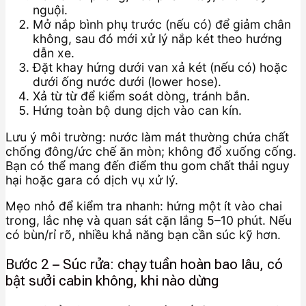
nguội.
Mở nắp bình phụ trước (nếu có) để giảm chân
không, sau đó mới xử lý nắp két theo hướng
dẫn xe.
Đặt khay hứng dưới van xả két (nếu có) hoặc
dưới ống nước dưới (lower hose).
Xả từ từ để kiểm soát dòng, tránh bắn.
Hứng toàn bộ dung dịch vào can kín.
Lưu ý môi trường: nước làm mát thường chứa chất
chống đông/ức chế ăn mòn; không đổ xuống cống.
Bạn có thể mang đến điểm thu gom chất thải nguy
hại hoặc gara có dịch vụ xử lý.
Mẹo nhỏ để kiểm tra nhanh: hứng một ít vào chai
trong, lắc nhẹ và quan sát cặn lắng 5–10 phút. Nếu
có bùn/rỉ rõ, nhiều khả năng bạn cần súc kỹ hơn.
Bước 2 – Súc rửa: chạy tuần hoàn bao lâu, có
bật sưởi cabin không, khi nào dừng