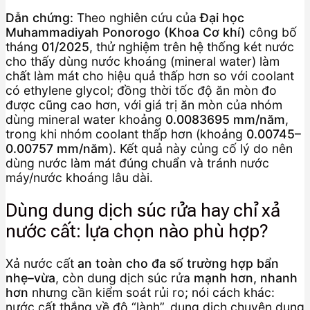
Dẫn chứng:
Theo nghiên cứu của
Đại học
Muhammadiyah Ponorogo (Khoa Cơ khí)
công bố
tháng
01/2025
, thử nghiệm trên hệ thống két nước
cho thấy dùng nước khoáng (mineral water) làm
chất làm mát cho hiệu quả thấp hơn so với coolant
có ethylene glycol; đồng thời tốc độ ăn mòn đo
được cũng cao hơn, với giá trị ăn mòn của nhóm
dùng mineral water khoảng
0.0083695 mm/năm
,
trong khi nhóm coolant thấp hơn (khoảng
0.00745–
0.00757 mm/năm
). Kết quả này củng cố lý do nên
dùng nước làm mát đúng chuẩn và tránh nước
máy/nước khoáng lâu dài.
Dùng dung dịch súc rửa hay chỉ xả
nước cất: lựa chọn nào phù hợp?
Xả nước cất
an toàn cho đa số trường hợp bẩn
nhẹ–vừa
, còn dung dịch súc rửa
mạnh hơn, nhanh
hơn
nhưng cần kiểm soát rủi ro; nói cách khác:
nước cất thắng về độ “lành”, dung dịch chuyên dụng