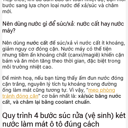
bước sang lựa chọn loại nước để xả/súc và châm
mới.
Nên dùng nước gì để súc/xả: nước cất hay nước
máy?
Nên dùng
nước cất
để súc/xả vì nước cất ít khoáng,
giảm nguy cơ đóng cặn. Nước máy có thể tiện
nhưng tiềm ẩn khoáng chất (canxi/magiê) khiến cặn
bám và ăn mòn tăng theo thời gian, đặc biệt trong
môi trường nhiệt cao.
Để minh hoạ, nếu bạn từng thấy ấm đun nước đóng
cặn trắng, nguyên lý tích tụ khoáng trong đường
ống làm mát cũng tương tự. Vì vậy, “
mẹo phòng
tránh đóng cặn
” cơ bản nhất là:
xả/súc bằng nước
cất, và châm lại bằng coolant chuẩn
.
Quy trình 4 bước súc rửa (vệ sinh) két
nước làm mát ô tô đúng cách