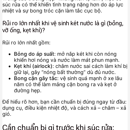
súc rửa có thể khiến tình trạng nặng hơn do áp lực
nhiệt và sự bong tróc cặn làm tắc cục bộ.
Rủi ro lớn nhất khi vệ sinh két nước là gì (bỏng,
vỡ ống, kẹt khí)?
Rủi ro lớn nhất gồm:
Bỏng do áp suất
: mở nắp két khi còn nóng
khiến hơi nóng và nước làm mát phun mạnh.
Kẹt khí (airlock)
: châm nước sai cách làm khí bị
giữ lại, gây “nóng bất thường” dù đủ nước.
Bong cặn gây tắc
: vệ sinh quá mạnh ở xe lâu
năm có thể làm mảng cặn bong ra và kẹt ở
đường hẹp.
Để hiểu rõ hơn, bạn cần chuẩn bị đúng ngay từ đầu:
dụng cụ, điều kiện nhiệt độ, và cách xả – châm – xả
gió.
Cần chuẩn bị gì trước khi súc rửa: