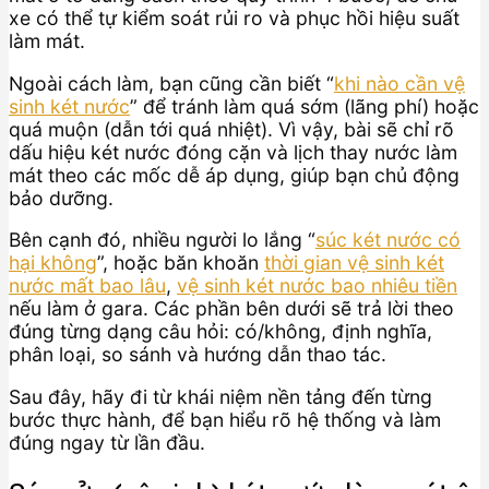
xe có thể tự kiểm soát rủi ro và phục hồi hiệu suất
làm mát.
Ngoài cách làm, bạn cũng cần biết “
khi nào cần vệ
sinh két nước
” để tránh làm quá sớm (lãng phí) hoặc
quá muộn (dẫn tới quá nhiệt). Vì vậy, bài sẽ chỉ rõ
dấu hiệu két nước đóng cặn và lịch thay nước làm
mát theo các mốc dễ áp dụng, giúp bạn chủ động
bảo dưỡng.
Bên cạnh đó, nhiều người lo lắng “
súc két nước có
hại không
”, hoặc băn khoăn
thời gian vệ sinh két
nước mất bao lâu
,
vệ sinh két nước bao nhiêu tiền
nếu làm ở gara. Các phần bên dưới sẽ trả lời theo
đúng từng dạng câu hỏi: có/không, định nghĩa,
phân loại, so sánh và hướng dẫn thao tác.
Sau đây, hãy đi từ khái niệm nền tảng đến từng
bước thực hành, để bạn hiểu rõ hệ thống và làm
đúng ngay từ lần đầu.