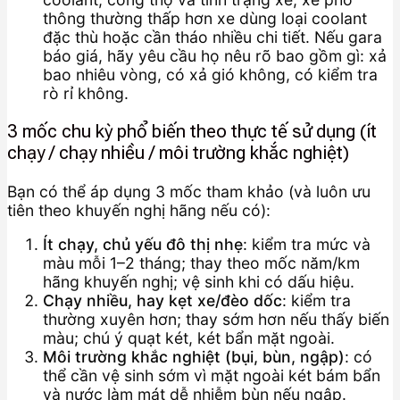
thông thường thấp hơn xe dùng loại coolant
đặc thù hoặc cần tháo nhiều chi tiết. Nếu gara
báo giá, hãy yêu cầu họ nêu rõ bao gồm gì: xả
bao nhiêu vòng, có xả gió không, có kiểm tra
rò rỉ không.
3 mốc chu kỳ phổ biến theo thực tế sử dụng (ít
chạy / chạy nhiều / môi trường khắc nghiệt)
Bạn có thể áp dụng 3 mốc tham khảo (và luôn ưu
tiên theo khuyến nghị hãng nếu có):
Ít chạy, chủ yếu đô thị nhẹ
: kiểm tra mức và
màu mỗi 1–2 tháng; thay theo mốc năm/km
hãng khuyến nghị; vệ sinh khi có dấu hiệu.
Chạy nhiều, hay kẹt xe/đèo dốc
: kiểm tra
thường xuyên hơn; thay sớm hơn nếu thấy biến
màu; chú ý quạt két, két bẩn mặt ngoài.
Môi trường khắc nghiệt (bụi, bùn, ngập)
: có
thể cần vệ sinh sớm vì mặt ngoài két bám bẩn
và nước làm mát dễ nhiễm bùn nếu ngập.