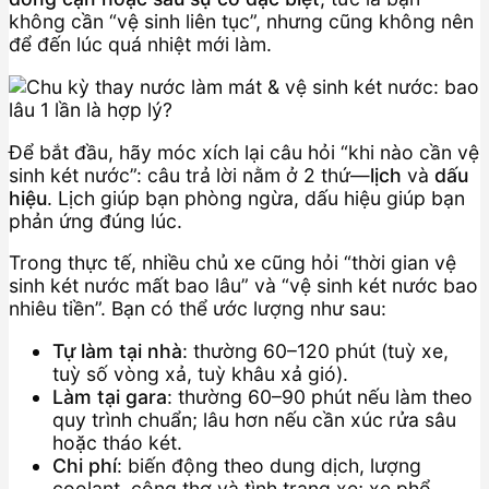
không cần “vệ sinh liên tục”, nhưng cũng không nên
để đến lúc quá nhiệt mới làm.
Để bắt đầu, hãy móc xích lại câu hỏi “khi nào cần vệ
sinh két nước”: câu trả lời nằm ở 2 thứ—
lịch
và
dấu
hiệu
. Lịch giúp bạn phòng ngừa, dấu hiệu giúp bạn
phản ứng đúng lúc.
Trong thực tế, nhiều chủ xe cũng hỏi “thời gian vệ
sinh két nước mất bao lâu” và “vệ sinh két nước bao
nhiêu tiền”. Bạn có thể ước lượng như sau:
Tự làm tại nhà
: thường 60–120 phút (tuỳ xe,
tuỳ số vòng xả, tuỳ khâu xả gió).
Làm tại gara
: thường 60–90 phút nếu làm theo
quy trình chuẩn; lâu hơn nếu cần xúc rửa sâu
hoặc tháo két.
Chi phí
: biến động theo dung dịch, lượng
coolant, công thợ và tình trạng xe; xe phổ