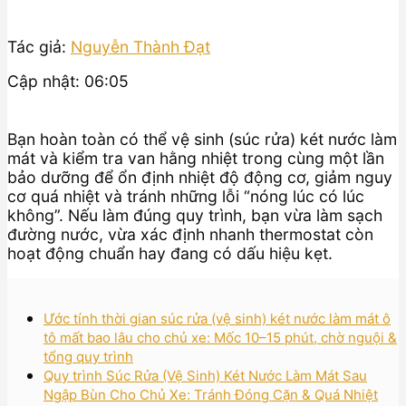
Tác giả:
Nguyễn Thành Đạt
Cập nhật: 06:05
Bạn hoàn toàn có thể vệ sinh (súc rửa) két nước làm
mát và kiểm tra van hằng nhiệt trong cùng một lần
bảo dưỡng để ổn định nhiệt độ động cơ, giảm nguy
cơ quá nhiệt và tránh những lỗi “nóng lúc có lúc
không”. Nếu làm đúng quy trình, bạn vừa làm sạch
đường nước, vừa xác định nhanh thermostat còn
hoạt động chuẩn hay đang có dấu hiệu kẹt.
Ước tính thời gian súc rửa (vệ sinh) két nước làm mát ô
tô mất bao lâu cho chủ xe: Mốc 10–15 phút, chờ nguội &
tổng quy trình
Quy trình Súc Rửa (Vệ Sinh) Két Nước Làm Mát Sau
Ngập Bùn Cho Chủ Xe: Tránh Đóng Cặn & Quá Nhiệt