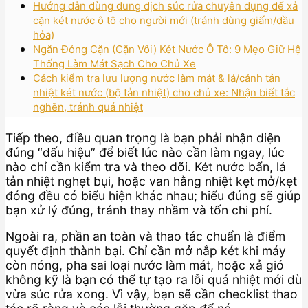
Hướng dẫn dùng dung dịch súc rửa chuyên dụng để xả
cặn két nước ô tô cho người mới (tránh dùng giấm/dầu
hỏa)
Ngăn Đóng Cặn (Cặn Vôi) Két Nước Ô Tô: 9 Mẹo Giữ Hệ
Thống Làm Mát Sạch Cho Chủ Xe
Cách kiểm tra lưu lượng nước làm mát & lá/cánh tản
nhiệt két nước (bộ tản nhiệt) cho chủ xe: Nhận biết tắc
nghẽn, tránh quá nhiệt
Tiếp theo, điều quan trọng là bạn phải nhận diện
đúng “dấu hiệu” để biết lúc nào cần làm ngay, lúc
nào chỉ cần kiểm tra và theo dõi. Két nước bẩn, lá
tản nhiệt nghẹt bụi, hoặc van hằng nhiệt kẹt mở/kẹt
đóng đều có biểu hiện khác nhau; hiểu đúng sẽ giúp
bạn xử lý đúng, tránh thay nhầm và tốn chi phí.
Ngoài ra, phần an toàn và thao tác chuẩn là điểm
quyết định thành bại. Chỉ cần mở nắp két khi máy
còn nóng, pha sai loại nước làm mát, hoặc xả gió
không kỹ là bạn có thể tự tạo ra lỗi quá nhiệt mới dù
vừa súc rửa xong. Vì vậy, bạn sẽ cần checklist thao