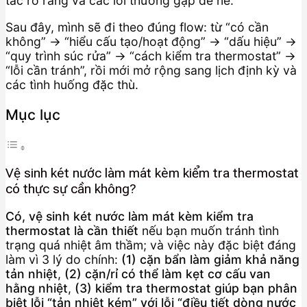
tác rõ ràng và các lỗi thường gặp để né.
Sau đây, mình sẽ đi theo đúng flow: từ “có cần
không” → “hiểu cấu tạo/hoạt động” → “dấu hiệu” →
“quy trình súc rửa” → “cách kiểm tra thermostat” →
“lỗi cần tránh”, rồi mới mở rộng sang lịch định kỳ và
các tình huống đặc thù.
Mục lục
Vệ sinh két nước làm mát kèm kiểm tra thermostat
có thực sự cần không?
Có, vệ sinh két nước làm mát kèm kiểm tra
thermostat là cần thiết
nếu bạn muốn tránh tình
trạng quá nhiệt âm thầm; và việc này đặc biệt đáng
làm vì 3 lý do chính:
(1) cặn bẩn làm giảm khả năng
tản nhiệt
,
(2) cặn/rỉ có thể làm kẹt cơ cấu van
hằng nhiệt
,
(3) kiểm tra thermostat giúp bạn phân
biệt lỗi “tản nhiệt kém” với lỗi “điều tiết dòng nước