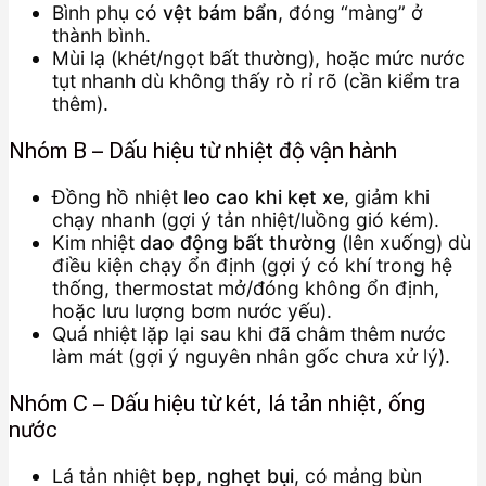
Bình phụ có
vệt bám bẩn
, đóng “màng” ở
thành bình.
Mùi lạ (khét/ngọt bất thường), hoặc mức nước
tụt nhanh dù không thấy rò rỉ rõ (cần kiểm tra
thêm).
Nhóm B – Dấu hiệu từ nhiệt độ vận hành
Đồng hồ nhiệt
leo cao khi kẹt xe
, giảm khi
chạy nhanh (gợi ý tản nhiệt/luồng gió kém).
Kim nhiệt
dao động bất thường
(lên xuống) dù
điều kiện chạy ổn định (gợi ý có khí trong hệ
thống, thermostat mở/đóng không ổn định,
hoặc lưu lượng bơm nước yếu).
Quá nhiệt lặp lại sau khi đã châm thêm nước
làm mát (gợi ý nguyên nhân gốc chưa xử lý).
Nhóm C – Dấu hiệu từ két, lá tản nhiệt, ống
nước
Lá tản nhiệt
bẹp, nghẹt bụi
, có mảng bùn