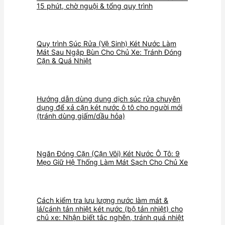
15 phút, chờ nguội & tổng quy trình
Quy trình Súc Rửa (Vệ Sinh) Két Nước Làm
Mát Sau Ngập Bùn Cho Chủ Xe: Tránh Đóng
Cặn & Quá Nhiệt
Hướng dẫn dùng dung dịch súc rửa chuyên
dụng để xả cặn két nước ô tô cho người mới
(tránh dùng giấm/dầu hỏa)
Ngăn Đóng Cặn (Cặn Vôi) Két Nước Ô Tô: 9
Mẹo Giữ Hệ Thống Làm Mát Sạch Cho Chủ Xe
Cách kiểm tra lưu lượng nước làm mát &
lá/cánh tản nhiệt két nước (bộ tản nhiệt) cho
chủ xe: Nhận biết tắc nghẽn, tránh quá nhiệt