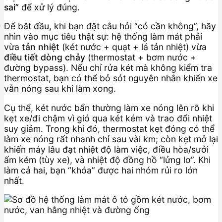
sai”
để xử lý đúng.
Để bắt đầu, khi bạn đặt câu hỏi “có cần không”, hãy
nhìn vào mục tiêu thật sự: hệ thống làm mát phải
vừa
tản nhiệt
(két nước + quạt + lá tản nhiệt) vừa
điều tiết dòng chảy
(thermostat + bơm nước +
đường bypass). Nếu chỉ rửa két mà không kiểm tra
thermostat, bạn có thể bỏ sót nguyên nhân khiến xe
vẫn nóng sau khi làm xong.
Cụ thể, két nước bẩn thường làm xe nóng lên rõ khi
kẹt xe/đi chậm vì gió qua két kém và trao đổi nhiệt
suy giảm. Trong khi đó, thermostat kẹt đóng có thể
làm xe nóng rất nhanh chỉ sau vài km; còn kẹt mở lại
khiến máy lâu đạt nhiệt độ làm việc, điều hòa/sưởi
ấm kém (tùy xe), và nhiệt độ đồng hồ “lửng lơ”. Khi
làm cả hai, bạn “khóa” được hai nhóm rủi ro lớn
nhất.