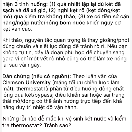
hiện 3 tình huống:
(1) quá nhiệt lặp lại dù két đã
sạch và đã xả gió
,
(2) nghi kẹt rõ (kẹt đóng/kẹt
mở) qua kiểm tra không tháo
,
(3) xe có tiền sử cặn
nặng/ngập nước/hỏng bơm nước
khiến nguy cơ
kẹt van cao.
Khi tháo, nguyên tắc quan trọng là thay gioăng/phớt
đúng chuẩn và siết lực đúng để tránh rò rỉ. Nếu bạn
không tự tin, đây là đoạn phù hợp để chuyển sang
gara vì chỉ một vết rò nhỏ cũng có thể làm xe nóng
lại sau vài ngày.
Dẫn chứng (nếu có nguồn):
Theo luận văn của
Clemson University
(mảng tối ưu chiến lược làm
mát), thermostat là phần tử điều hướng dòng chất
lỏng qua két/bypass; điều khiển sai hoặc sai trạng
thái mở/đóng có thể ảnh hưởng trực tiếp đến khả
năng duy trì nhiệt độ vận hành.
Những lỗi nào dễ mắc khi vệ sinh két nước và kiểm
tra thermostat? Tránh sao?