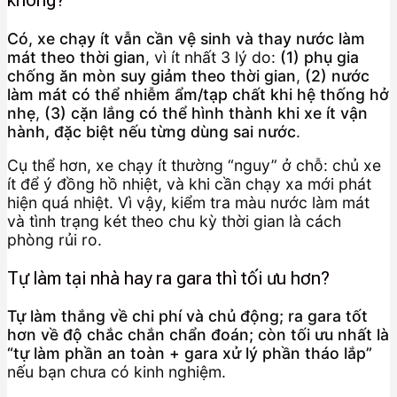
không?
Có, xe chạy ít vẫn cần vệ sinh và thay nước làm
mát theo thời gian
, vì ít nhất 3 lý do:
(1) phụ gia
chống ăn mòn suy giảm theo thời gian
,
(2) nước
làm mát có thể nhiễm ẩm/tạp chất khi hệ thống hở
nhẹ
,
(3) cặn lắng có thể hình thành khi xe ít vận
hành, đặc biệt nếu từng dùng sai nước
.
Cụ thể hơn, xe chạy ít thường “nguy” ở chỗ: chủ xe
ít để ý đồng hồ nhiệt, và khi cần chạy xa mới phát
hiện quá nhiệt. Vì vậy, kiểm tra màu nước làm mát
và tình trạng két theo chu kỳ thời gian là cách
phòng rủi ro.
Tự làm tại nhà hay ra gara thì tối ưu hơn?
Tự làm thắng về chi phí và chủ động; ra gara tốt
hơn về độ chắc chắn chẩn đoán; còn tối ưu nhất là
“tự làm phần an toàn + gara xử lý phần tháo lắp”
nếu bạn chưa có kinh nghiệm.