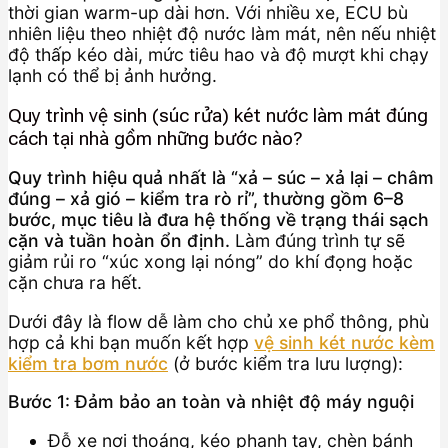
thời gian warm-up dài hơn. Với nhiều xe, ECU bù
nhiên liệu theo nhiệt độ nước làm mát, nên nếu nhiệt
độ thấp kéo dài, mức tiêu hao và độ mượt khi chạy
lạnh có thể bị ảnh hưởng.
Quy trình vệ sinh (súc rửa) két nước làm mát đúng
cách tại nhà gồm những bước nào?
Quy trình hiệu quả nhất là “xả – súc – xả lại – châm
đúng – xả gió – kiểm tra rò rỉ”, thường gồm 6–8
bước, mục tiêu là đưa hệ thống về trạng thái sạch
cặn và tuần hoàn ổn định.
Làm đúng trình tự sẽ
giảm rủi ro “xúc xong lại nóng” do khí đọng hoặc
cặn chưa ra hết.
Dưới đây là flow dễ làm cho chủ xe phổ thông, phù
hợp cả khi bạn muốn kết hợp
vệ sinh két nước kèm
kiểm tra bơm nước
(ở bước kiểm tra lưu lượng):
Bước 1: Đảm bảo an toàn và nhiệt độ máy nguội
Đỗ xe nơi thoáng, kéo phanh tay, chèn bánh