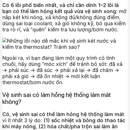
Có 6 lỗi phổ biến nhất, và chỉ cần dính 1–2 lỗi là
bạn có thể làm hỏng kết quả vừa vệ sinh xong:
mở
nắp két khi nóng, xả không đủ/không đúng điểm,
dùng sai loại coolant, xả gió không kỹ, bỏ qua kiểm
tra rò rỉ, và “quên” kiểm tra lưu lượng/bơm nước.
Ngoài ra, vì bạn đang làm một quy trình có tính
chuỗi, hãy dùng “móc xích” để tránh bỏ sót: đã xả
→ phải súc → đã súc → phải xả lại → đã châm →
phải xả gió → đã ổn nhiệt → mới kết luận
thermostat/bơm nước ổn.
Vệ sinh sai có làm hỏng hệ thống làm mát
không?
Có, vệ sinh sai có thể làm hỏng hệ thống làm mát
vì ít nhất 3 lý do:
(1) sốc nhiệt và bỏng do thao tác
khi máy nóng
,
(2) hóa chất/pha trộn sai làm ăn