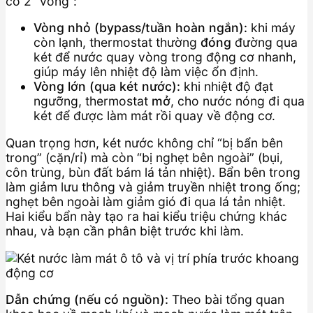
có 2 “vòng”:
Vòng nhỏ (bypass/tuần hoàn ngắn):
khi máy
còn lạnh, thermostat thường
đóng
đường qua
két để nước quay vòng trong động cơ nhanh,
giúp máy lên nhiệt độ làm việc ổn định.
Vòng lớn (qua két nước):
khi nhiệt độ đạt
ngưỡng, thermostat
mở
, cho nước nóng đi qua
két để được làm mát rồi quay về động cơ.
Quan trọng hơn, két nước không chỉ “bị bẩn bên
trong” (cặn/rỉ) mà còn “bị nghẹt bên ngoài” (bụi,
côn trùng, bùn đất bám lá tản nhiệt). Bẩn bên trong
làm giảm lưu thông và giảm truyền nhiệt trong ống;
nghẹt bên ngoài làm giảm gió đi qua lá tản nhiệt.
Hai kiểu bẩn này tạo ra hai kiểu triệu chứng khác
nhau, và bạn cần phân biệt trước khi làm.
Dẫn chứng (nếu có nguồn):
Theo bài tổng quan