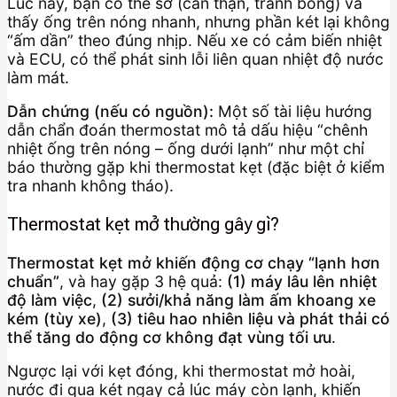
Lúc này, bạn có thể sờ (cẩn thận, tránh bỏng) và
thấy ống trên nóng nhanh, nhưng phần két lại không
“ấm dần” theo đúng nhịp. Nếu xe có cảm biến nhiệt
và ECU, có thể phát sinh lỗi liên quan nhiệt độ nước
làm mát.
Dẫn chứng (nếu có nguồn):
Một số tài liệu hướng
dẫn chẩn đoán thermostat mô tả dấu hiệu “chênh
nhiệt ống trên nóng – ống dưới lạnh” như một chỉ
báo thường gặp khi thermostat kẹt (đặc biệt ở kiểm
tra nhanh không tháo).
Thermostat kẹt mở thường gây gì?
Thermostat kẹt mở khiến động cơ chạy “lạnh hơn
chuẩn”
, và hay gặp 3 hệ quả:
(1) máy lâu lên nhiệt
độ làm việc
,
(2) sưởi/khả năng làm ấm khoang xe
kém (tùy xe)
,
(3) tiêu hao nhiên liệu và phát thải có
thể tăng do động cơ không đạt vùng tối ưu
.
Ngược lại với kẹt đóng, khi thermostat mở hoài,
nước đi qua két ngay cả lúc máy còn lạnh, khiến