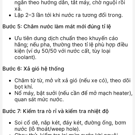
ngắn theo hướng dẫn, tắt máy, chờ nguội rồi
xả.
Lặp 2–3 lần tới khi nước ra tương đối trong.
Bước 5: Châm nước làm mát mới đúng tỉ lệ
Ưu tiên dung dịch chuẩn theo khuyến cáo
hãng; nếu pha, thường theo tỉ lệ phù hợp điều
kiện (ví dụ 50/50 với nước cất, tùy loại
coolant).
Bước 6: Xả gió hệ thống
Châm từ từ, mở vít xả gió (nếu xe có), theo dõi
bọt khí.
Nổ máy, bật sưởi (nếu cần để mở mạch heater),
quan sát mức nước.
Bước 7: Kiểm tra rò rỉ và kiểm tra nhiệt độ
Soi cổ dê, nắp két, đáy két, đường ống, bơm
nước (lỗ thoát/weep hole).