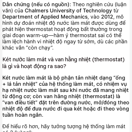
Dẫn chứng (nếu có nguồn):
Theo nghiên cứu (luận
văn) của
Chalmers University of Technology
từ
Department of Applied Mechanics
, vào
2012
, mô
hình dự đoán nhiệt độ nước làm mát được dùng để
phát hiện thermostat hoạt động bất thường trong
giai đoạn warm-up—hàm ý thermostat sai có thể
làm lệch hành vi nhiệt độ ngay từ sớm, dù các phần
khác vẫn “còn chạy”.
Két nước làm mát và van hằng nhiệt (thermostat)
là gì và hoạt động ra sao?
Két nước làm mát là bộ phận tản nhiệt dạng “ống
+ lá tản nhiệt” của hệ thống làm mát, có nhiệm vụ
hạ nhiệt nước làm mát sau khi nước đã mang nhiệt
từ động cơ; còn van hằng nhiệt (thermostat) là
“van điều tiết” đặt trên đường nước, mở/đóng theo
nhiệt độ để đưa nước đi qua két hoặc đi theo vòng
tuần hoàn ngắn.
Để hiểu rõ hơn, hãy tưởng tượng hệ thống làm mát