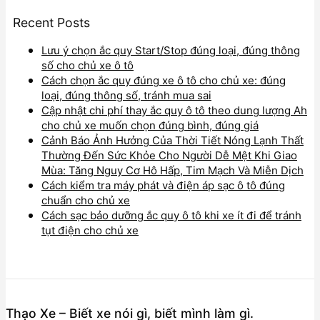
Recent Posts
Lưu ý chọn ắc quy Start/Stop đúng loại, đúng thông
số cho chủ xe ô tô
Cách chọn ắc quy đúng xe ô tô cho chủ xe: đúng
loại, đúng thông số, tránh mua sai
Cập nhật chi phí thay ắc quy ô tô theo dung lượng Ah
cho chủ xe muốn chọn đúng bình, đúng giá
Cảnh Báo Ảnh Hưởng Của Thời Tiết Nóng Lạnh Thất
Thường Đến Sức Khỏe Cho Người Dễ Mệt Khi Giao
Mùa: Tăng Nguy Cơ Hô Hấp, Tim Mạch Và Miễn Dịch
Cách kiểm tra máy phát và điện áp sạc ô tô đúng
chuẩn cho chủ xe
Cách sạc bảo dưỡng ắc quy ô tô khi xe ít đi để tránh
tụt điện cho chủ xe
Thạo Xe – Biết xe nói gì, biết mình làm gì.