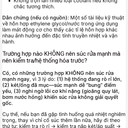
Không trộn lẫn nhiều loại coolant nếu không
chắc tương thích.
Dẫn chứng (nếu có nguồn):
Một số tài liệu kỹ thuật
về hỗn hợp ethylene glycol/nước trong ứng dụng
làm mát động cơ cho thấy các tỉ lệ hỗn hợp khác
nhau ảnh hưởng đến đặc tính truyền nhiệt và vận
hành.
Trường hợp nào KHÔNG nên súc rửa mạnh mà
nên kiểm tra/hệ thống hóa trước?
Có, có những trường hợp KHÔNG nên súc rửa
mạnh ngay
, vì 3 lý do:
(1) hệ thống đang rò rỉ lớn
,
(2) két/ống đã mục—súc mạnh dễ “bung” điểm
yếu
,
(3) nghi ngờ lỗi cơ khí nặng (gioăng quy lát,
bơm nước hỏng) khiến súc rửa không giải quyết
gốc
.
Cụ thể, nếu bạn đã gặp tình huống quá nhiệt nghiêm
trọng, thay vì chỉ cố súc thêm lần nữa, hãy đi theo
thứ tự: kiểm tra rò rỉ → kiểm tra nắp két/áp suất →