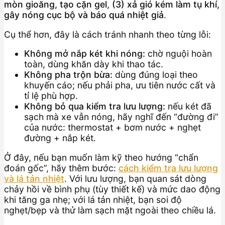
mòn gioăng, tạo cặn gel
,
(3) xả gió kém làm tụ khí,
gây nóng cục bộ và báo quá nhiệt giả
.
Cụ thể hơn, đây là cách tránh nhanh theo từng lỗi:
Không mở nắp két khi nóng:
chờ nguội hoàn
toàn, dùng khăn dày khi thao tác.
Không pha trộn bừa:
dùng đúng loại theo
khuyến cáo; nếu phải pha, ưu tiên nước cất và
tỉ lệ phù hợp.
Không bỏ qua kiểm tra lưu lượng:
nếu két đã
sạch mà xe vẫn nóng, hãy nghĩ đến “đường đi”
của nước: thermostat + bơm nước + nghẹt
đường + nắp két.
Ở đây, nếu bạn muốn làm kỹ theo hướng “chẩn
đoán gốc”, hãy thêm bước:
cách kiểm tra lưu lượng
và lá tản nhiệt
. Với lưu lượng, bạn quan sát dòng
chảy hồi về bình phụ (tùy thiết kế) và mức dao động
khi tăng ga nhẹ; với lá tản nhiệt, bạn soi độ
nghẹt/bẹp và thử làm sạch mặt ngoài theo chiều lá.