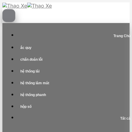
Skip
to
content
Trang Chủ
ắc quy
chẩn đoán lỗi
hệ thống lái
hệ thống làm mát
hệ thống phanh
hộp số
Tất cả