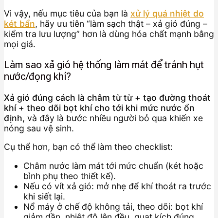
Vì vậy, nếu mục tiêu của bạn là
xử lý quá nhiệt do
két bẩn
, hãy ưu tiên “làm sạch thật – xả gió đúng –
kiểm tra lưu lượng” hơn là dùng hóa chất mạnh bằng
mọi giá.
Làm sao xả gió hệ thống làm mát để tránh hụt
nước/đọng khí?
Xả gió đúng cách là châm từ từ + tạo đường thoát
khí + theo dõi bọt khí cho tới khi mức nước ổn
định
, và đây là bước nhiều người bỏ qua khiến xe
nóng sau vệ sinh.
Cụ thể hơn, bạn có thể làm theo checklist:
Châm nước làm mát tới mức chuẩn (két hoặc
bình phụ theo thiết kế).
Nếu có vít xả gió: mở nhẹ để khí thoát ra trước
khi siết lại.
Nổ máy ở chế độ không tải, theo dõi: bọt khí
giảm dần, nhiệt độ lên đều, quạt kích đúng