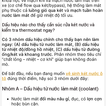
khoa học về mạch khí và mạch nước làm mát trên
xe (cơ chế flow qua két/bypass), hệ thống làm mát
phụ thuộc cả
luồng gió qua két
và
mạch tuần hoàn
nước làm mát
để giữ nhiệt độ tối ưu.
Dấu hiệu nào cho thấy cần súc rửa két nước và
kiểm tra thermostat ngay?
Có 3 nhóm dấu hiệu chính cho thấy bạn nên làm
ngay: (A) dấu hiệu từ nước làm mát, (B) dấu hiệu
từ nhiệt độ/đồng hồ nhiệt, (C) dấu hiệu từ đường
ống/két và khoang trước.
Phân nhóm theo tiêu chí
“chất lỏng – nhiệt – cơ khí” giúp bạn không đoán
mò.
Để bắt đầu, nếu bạn đang muốn
vệ sinh két nước ô
tô
đúng thời điểm, hãy soi 3 nhóm dưới đây:
Nhóm A – Dấu hiệu từ nước làm mát (coolant)
Nước làm mát
đổi màu nâu gỉ
, đục, có
lợn cợn
hoặc bùn cặn.