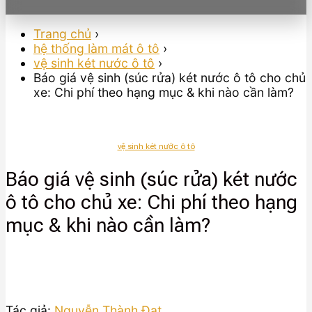
Trang chủ
›
hệ thống làm mát ô tô
›
vệ sinh két nước ô tô
›
Báo giá vệ sinh (súc rửa) két nước ô tô cho chủ
xe: Chi phí theo hạng mục & khi nào cần làm?
vệ sinh két nước ô tô
Báo giá vệ sinh (súc rửa) két nước
ô tô cho chủ xe: Chi phí theo hạng
mục & khi nào cần làm?
Tác giả:
Nguyễn Thành Đạt