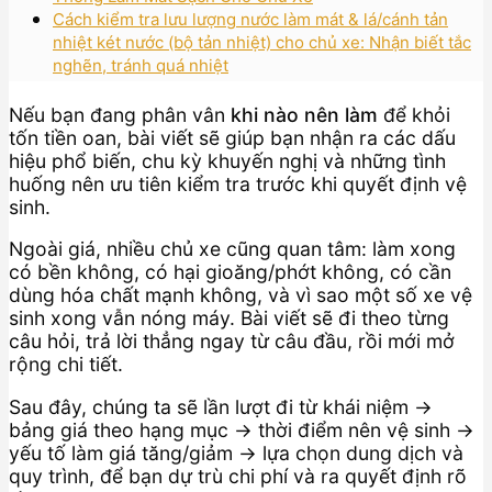
Cách kiểm tra lưu lượng nước làm mát & lá/cánh tản
nhiệt két nước (bộ tản nhiệt) cho chủ xe: Nhận biết tắc
nghẽn, tránh quá nhiệt
Nếu bạn đang phân vân
khi nào nên làm
để khỏi
tốn tiền oan, bài viết sẽ giúp bạn nhận ra các dấu
hiệu phổ biến, chu kỳ khuyến nghị và những tình
huống nên ưu tiên kiểm tra trước khi quyết định vệ
sinh.
Ngoài giá, nhiều chủ xe cũng quan tâm: làm xong
có bền không, có hại gioăng/phớt không, có cần
dùng hóa chất mạnh không, và vì sao một số xe vệ
sinh xong vẫn nóng máy. Bài viết sẽ đi theo từng
câu hỏi, trả lời thẳng ngay từ câu đầu, rồi mới mở
rộng chi tiết.
Sau đây, chúng ta sẽ lần lượt đi từ khái niệm →
bảng giá theo hạng mục → thời điểm nên vệ sinh →
yếu tố làm giá tăng/giảm → lựa chọn dung dịch và
quy trình, để bạn dự trù chi phí và ra quyết định rõ