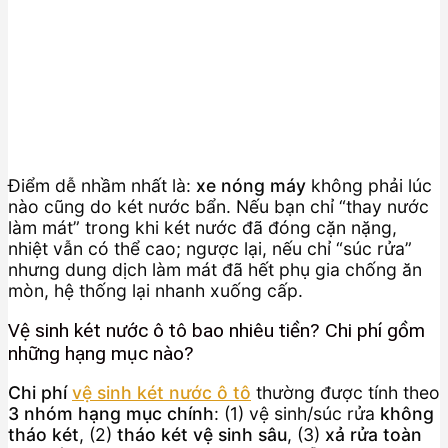
Điểm dễ nhầm nhất là:
xe nóng máy
không phải lúc
nào cũng do két nước bẩn. Nếu bạn chỉ “thay nước
làm mát” trong khi két nước đã đóng cặn nặng,
nhiệt vẫn có thể cao; ngược lại, nếu chỉ “súc rửa”
nhưng dung dịch làm mát đã hết phụ gia chống ăn
mòn, hệ thống lại nhanh xuống cấp.
Vệ sinh két nước ô tô bao nhiêu tiền? Chi phí gồm
những hạng mục nào?
Chi phí
vệ sinh két nước ô tô
thường được tính theo
3 nhóm hạng mục chính
: (1) vệ sinh/súc rửa
không
tháo két
, (2)
tháo két vệ sinh sâu
, (3)
xả rửa toàn