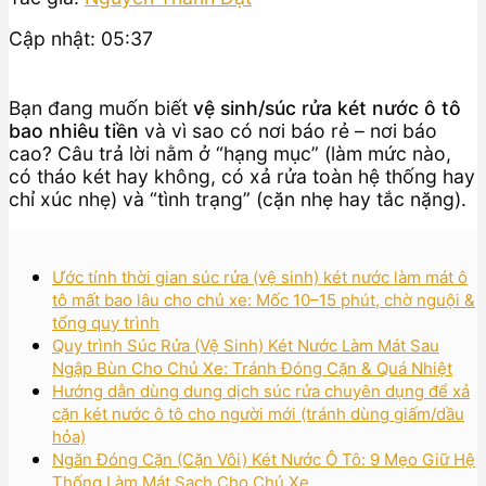
Cập nhật: 05:37
Bạn đang muốn biết
vệ sinh/súc rửa két nước ô tô
bao nhiêu tiền
và vì sao có nơi báo rẻ – nơi báo
cao? Câu trả lời nằm ở “hạng mục” (làm mức nào,
có tháo két hay không, có xả rửa toàn hệ thống hay
chỉ xúc nhẹ) và “tình trạng” (cặn nhẹ hay tắc nặng).
Ước tính thời gian súc rửa (vệ sinh) két nước làm mát ô
tô mất bao lâu cho chủ xe: Mốc 10–15 phút, chờ nguội &
tổng quy trình
Quy trình Súc Rửa (Vệ Sinh) Két Nước Làm Mát Sau
Ngập Bùn Cho Chủ Xe: Tránh Đóng Cặn & Quá Nhiệt
Hướng dẫn dùng dung dịch súc rửa chuyên dụng để xả
cặn két nước ô tô cho người mới (tránh dùng giấm/dầu
hỏa)
Ngăn Đóng Cặn (Cặn Vôi) Két Nước Ô Tô: 9 Mẹo Giữ Hệ
Thống Làm Mát Sạch Cho Chủ Xe