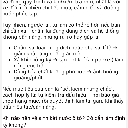
và đúng quy trình xả khí/kiểm tra rò rỉ
, nhất là với
xe đời mới nhiều chi tiết nhựa, cảm biến và đường
nước phức tạp.
Tuy nhiên, ngược lại, tự làm có thể rẻ hơn nếu bạn
chỉ cần xả – châm lại đúng dung dịch và hệ thống
không bẩn nặng, nhưng rủi ro hay gặp là:
Châm sai loại dung dịch hoặc pha sai tỉ lệ →
giảm khả năng chống ăn mòn.
Xả khí không kỹ → tạo bọt khí (air pocket) làm
nóng cục bộ.
Dùng hóa chất không phù hợp → ảnh hưởng
gioăng/phớt.
Nếu mục tiêu của bạn là “tiết kiệm nhưng chắc”,
cách hợp lý là:
tự kiểm tra dấu hiệu + hỏi báo giá
theo hạng mục
, rồi quyết định làm tại gara khi thấy
dấu hiệu tắc/cặn nặng.
Khi nào nên vệ sinh két nước ô tô? Có cần làm định
kỳ không?