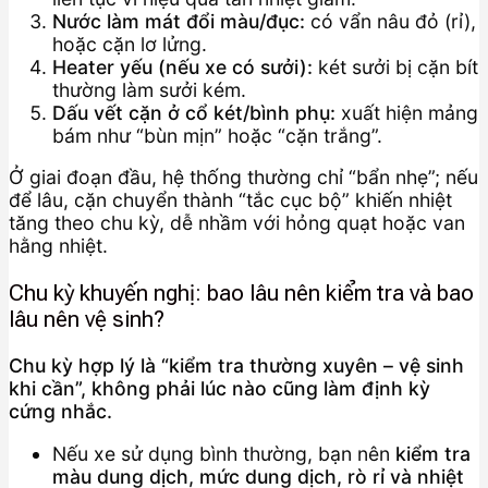
Nước làm mát đổi màu/đục:
có vẩn nâu đỏ (rỉ),
hoặc cặn lơ lửng.
Heater yếu (nếu xe có sưởi):
két sưởi bị cặn bít
thường làm sưởi kém.
Dấu vết cặn ở cổ két/bình phụ:
xuất hiện mảng
bám như “bùn mịn” hoặc “cặn trắng”.
Ở giai đoạn đầu, hệ thống thường chỉ “bẩn nhẹ”; nếu
để lâu, cặn chuyển thành “tắc cục bộ” khiến nhiệt
tăng theo chu kỳ, dễ nhầm với hỏng quạt hoặc van
hằng nhiệt.
Chu kỳ khuyến nghị: bao lâu nên kiểm tra và bao
lâu nên vệ sinh?
Chu kỳ hợp lý là “kiểm tra thường xuyên – vệ sinh
khi cần”, không phải lúc nào cũng làm định kỳ
cứng nhắc.
Nếu xe sử dụng bình thường, bạn nên
kiểm tra
màu dung dịch, mức dung dịch, rò rỉ và nhiệt