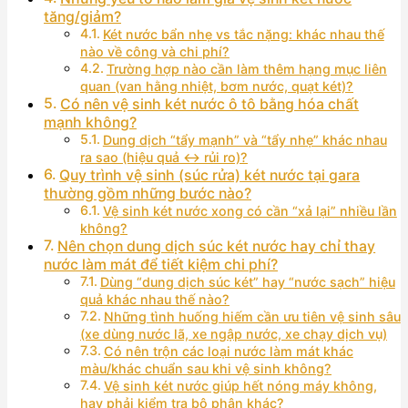
tăng/giảm?
Két nước bẩn nhẹ vs tắc nặng: khác nhau thế
nào về công và chi phí?
Trường hợp nào cần làm thêm hạng mục liên
quan (van hằng nhiệt, bơm nước, quạt két)?
Có nên vệ sinh két nước ô tô bằng hóa chất
mạnh không?
Dung dịch “tẩy mạnh” và “tẩy nhẹ” khác nhau
ra sao (hiệu quả ↔ rủi ro)?
Quy trình vệ sinh (súc rửa) két nước tại gara
thường gồm những bước nào?
Vệ sinh két nước xong có cần “xả lại” nhiều lần
không?
Nên chọn dung dịch súc két nước hay chỉ thay
nước làm mát để tiết kiệm chi phí?
Dùng “dung dịch súc két” hay “nước sạch” hiệu
quả khác nhau thế nào?
Những tình huống hiếm cần ưu tiên vệ sinh sâu
(xe dùng nước lã, xe ngập nước, xe chạy dịch vụ)
Có nên trộn các loại nước làm mát khác
màu/khác chuẩn sau khi vệ sinh không?
Vệ sinh két nước giúp hết nóng máy không,
hay phải kiểm tra bộ phận khác?