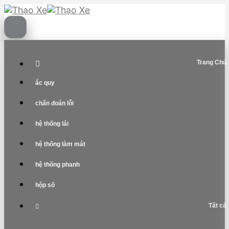
Skip
to
content
Trang Chủ
ắc quy
chẩn đoán lỗi
hệ thống lái
hệ thống làm mát
hệ thống phanh
hộp số
Tất cả