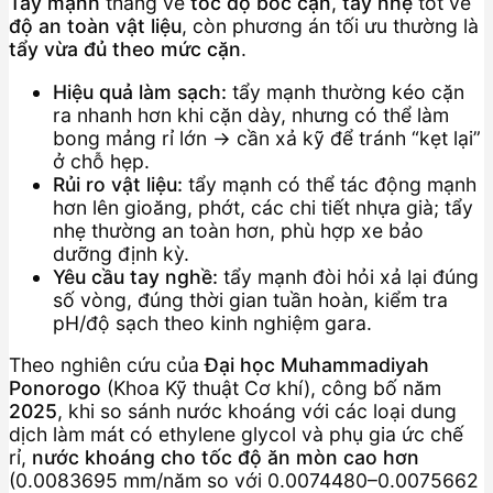
Tẩy mạnh
thắng về
tốc độ bóc cặn
,
tẩy nhẹ
tốt về
độ an toàn vật liệu
, còn phương án tối ưu thường là
tẩy vừa đủ theo mức cặn
.
Hiệu quả làm sạch:
tẩy mạnh thường kéo cặn
ra nhanh hơn khi cặn dày, nhưng có thể làm
bong mảng rỉ lớn → cần xả kỹ để tránh “kẹt lại”
ở chỗ hẹp.
Rủi ro vật liệu:
tẩy mạnh có thể tác động mạnh
hơn lên gioăng, phớt, các chi tiết nhựa già; tẩy
nhẹ thường an toàn hơn, phù hợp xe bảo
dưỡng định kỳ.
Yêu cầu tay nghề:
tẩy mạnh đòi hỏi xả lại đúng
số vòng, đúng thời gian tuần hoàn, kiểm tra
pH/độ sạch theo kinh nghiệm gara.
Theo nghiên cứu của
Đại học Muhammadiyah
Ponorogo
(Khoa Kỹ thuật Cơ khí), công bố năm
2025
, khi so sánh nước khoáng với các loại dung
dịch làm mát có ethylene glycol và phụ gia ức chế
rỉ,
nước khoáng cho tốc độ ăn mòn cao hơn
(0.0083695 mm/năm so với 0.0074480–0.0075662