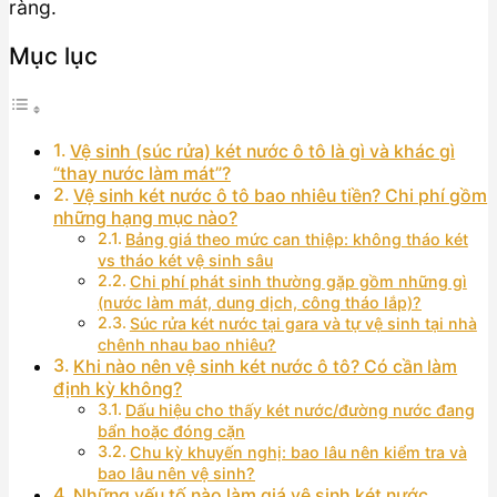
ràng.
Mục lục
Vệ sinh (súc rửa) két nước ô tô là gì và khác gì
“thay nước làm mát”?
Vệ sinh két nước ô tô bao nhiêu tiền? Chi phí gồm
những hạng mục nào?
Bảng giá theo mức can thiệp: không tháo két
vs tháo két vệ sinh sâu
Chi phí phát sinh thường gặp gồm những gì
(nước làm mát, dung dịch, công tháo lắp)?
Súc rửa két nước tại gara và tự vệ sinh tại nhà
chênh nhau bao nhiêu?
Khi nào nên vệ sinh két nước ô tô? Có cần làm
định kỳ không?
Dấu hiệu cho thấy két nước/đường nước đang
bẩn hoặc đóng cặn
Chu kỳ khuyến nghị: bao lâu nên kiểm tra và
bao lâu nên vệ sinh?
Những yếu tố nào làm giá vệ sinh két nước