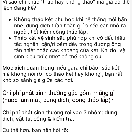
Vì sao chỉ khác “tháo hay không tháo” mà giá có thể
lệch đáng kể?
Không tháo két
phù hợp khi hệ thống mới bẩn
nhẹ: dung dịch tuần hoàn giúp kéo cặn nhỏ ra
ngoài, tiết kiệm công tháo lắp.
Tháo két vệ sinh sâu
phù hợp khi có dấu hiệu
tắc nghẽn: cặn/rỉ bám dày trong đường ống
tản nhiệt hoặc các khoang của két. Khi đó, vệ
sinh kiểu “xúc nhẹ” có thể không đủ.
Móc xích quan trọng:
nếu gara chỉ báo “súc két”
mà không nói rõ “có tháo két hay không”, bạn rất
khó so sánh giá giữa các nơi.
Chi phí phát sinh thường gặp gồm những gì
(nước làm mát, dung dịch, công tháo lắp)?
Chi phí phát sinh
thường rơi vào 3 nhóm:
dung
dịch
,
vật tư
,
công & kiểm tra
.
Cụ thể hơn, bạn nên hỏi rõ: