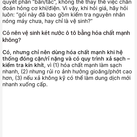
quyết phần “bẩn/tắc”, không thể thay thế việc chẩn
đoán hỏng cơ khí/điện. Vì vậy, khi hỏi giá, hãy hỏi
luôn: “gói này đã bao gồm kiểm tra nguyên nhân
nóng máy chưa, hay chỉ là vệ sinh?”
Có nên vệ sinh két nước ô tô bằng hóa chất mạnh
không?
Có, nhưng chỉ nên dùng hóa chất mạnh khi hệ
thống đóng cặn/rỉ nặng và có quy trình xả sạch –
kiểm tra kín khít
, vì (1) hóa chất mạnh làm sạch
nhanh, (2) nhưng rủi ro ảnh hưởng gioăng/phớt cao
hơn, (3) nếu xả không kỹ có thể làm dung dịch mới
nhanh xuống cấp.