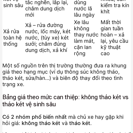
tắc nghẽn, lắp lại,
dùng
sinh sâu
kiểm tra kín
châm dung dịch
nước lã
khít
mới
lâu ngày
Xe lâu
Mất thời
Xả – rửa đường
không
gian tuần
Xả rửa
nước, lốc máy, két
thay nước
hoàn – xả
toàn hệ
nước, (tùy xe) két
làm mát,
lại, yêu cầu
thống
sưởi; châm đúng
cặn lan
kỹ thuật
dung dịch, xả khí
rộng
cao
Một số nguồn trên thị trường thường đưa ra khung
giá theo hạng mục (ví dụ thông súc không tháo,
tháo két, sửa/hàn…) và biên độ thay đổi theo tình
trạng xe.
Bảng giá theo mức can thiệp: không tháo két vs
tháo két vệ sinh sâu
Có 2 nhóm phổ biến nhất
mà chủ xe hay gặp khi
hỏi giá:
không tháo két
và
tháo két
.