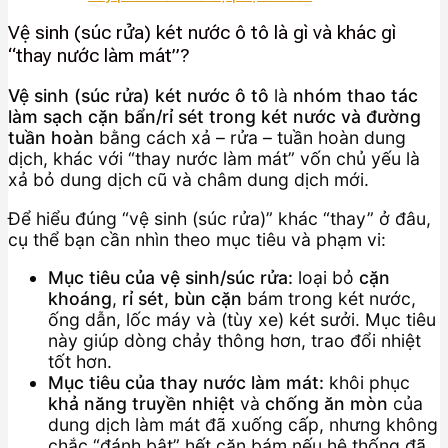
Vệ sinh (súc rửa) két nước ô tô là gì và khác gì
“thay nước làm mát”?
Vệ sinh (súc rửa) két nước ô tô
là
nhóm thao tác
làm sạch cặn bẩn/rỉ sét trong két nước và đường
tuần hoàn
bằng cách xả – rửa – tuần hoàn dung
dịch, khác với “thay nước làm mát” vốn chủ yếu là
xả bỏ dung dịch cũ và châm dung dịch mới.
Để hiểu đúng “vệ sinh (súc rửa)” khác “thay” ở đâu,
cụ thể bạn cần nhìn theo mục tiêu và phạm vi:
Mục tiêu của vệ sinh/súc rửa:
loại bỏ
cặn
khoáng
,
rỉ sét
,
bùn cặn
bám trong két nước,
ống dẫn, lốc máy và (tùy xe) két sưởi. Mục tiêu
này giúp dòng chảy thông hơn, trao đổi nhiệt
tốt hơn.
Mục tiêu của thay nước làm mát:
khôi phục
khả năng truyền nhiệt
và
chống ăn mòn
của
dung dịch làm mát đã xuống cấp, nhưng không
chắc “đánh bật” hết cặn bám nếu hệ thống đã