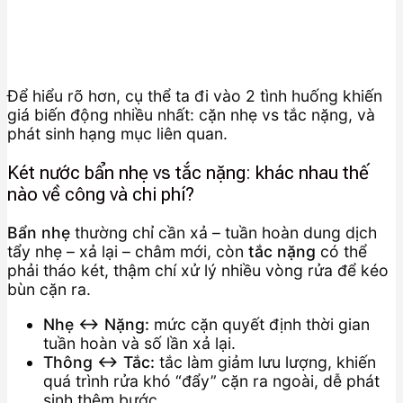
Để hiểu rõ hơn, cụ thể ta đi vào 2 tình huống khiến
giá biến động nhiều nhất: cặn nhẹ vs tắc nặng, và
phát sinh hạng mục liên quan.
Két nước bẩn nhẹ vs tắc nặng: khác nhau thế
nào về công và chi phí?
Bẩn nhẹ
thường chỉ cần xả – tuần hoàn dung dịch
tẩy nhẹ – xả lại – châm mới, còn
tắc nặng
có thể
phải tháo két, thậm chí xử lý nhiều vòng rửa để kéo
bùn cặn ra.
Nhẹ ↔ Nặng:
mức cặn quyết định thời gian
tuần hoàn và số lần xả lại.
Thông ↔ Tắc:
tắc làm giảm lưu lượng, khiến
quá trình rửa khó “đẩy” cặn ra ngoài, dễ phát
sinh thêm bước.