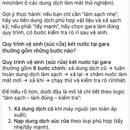
mm/năm ở các dung dịch làm mát thử nghiệm).
Gợi ý thực hành: nếu bạn chỉ cần “làm sạch nhẹ”,
hãy ưu tiên dung dịch phù hợp vật liệu và xả sạch
kỹ; nếu phải “tẩy mạnh”, hãy chọn gara làm đúng
quy trình, có bước kiểm tra rò rỉ sau vệ sinh.
Quy trình vệ sinh (súc rửa) két nước tại gara
thường gồm những bước nào?
Quy trình vệ sinh (súc rửa) két nước tại gara
thường gồm
6 bước chính
: xả dung dịch cũ → tuần
hoàn dung dịch làm sạch → xả lại → châm nước làm
mát mới → xả khí → chạy thử và kiểm tra rò rỉ/nhiệt.
Để hiểu rõ hơn, dưới đây là mô tả chi tiết theo logic
“làm sạch – làm đúng – kiểm tra”:
Xả dung dịch cũ
khi máy nguội (an toàn áp
suất).
Nạp dung dịch súc rửa
theo loại phù hợp (tẩy
nhẹ/tẩy mạnh).