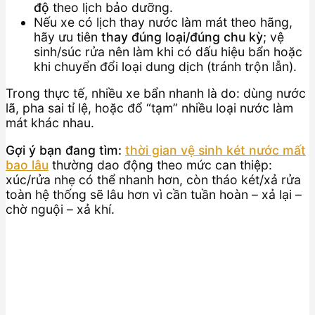
độ
theo lịch bảo dưỡng.
Nếu xe có lịch thay nước làm mát theo hãng,
hãy ưu tiên
thay đúng loại/đúng chu kỳ
; vệ
sinh/súc rửa nên làm khi có dấu hiệu bẩn hoặc
khi chuyển đổi loại dung dịch (tránh trộn lẫn).
Trong thực tế, nhiều xe bẩn nhanh là do: dùng nước
lã, pha sai tỉ lệ, hoặc đổ “tạm” nhiều loại nước làm
mát khác nhau.
Gợi ý bạn đang tìm:
thời gian vệ sinh két nước mất
bao lâu
thường dao động theo mức can thiệp:
xúc/rửa nhẹ có thể nhanh hơn, còn tháo két/xả rửa
toàn hệ thống sẽ lâu hơn vì cần tuần hoàn – xả lại –
chờ nguội – xả khí.