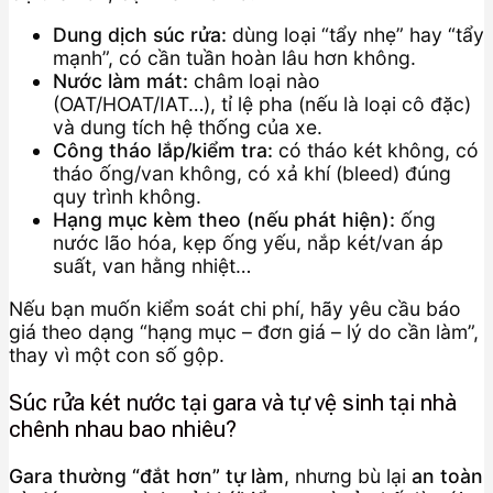
Dung dịch súc rửa:
dùng loại “tẩy nhẹ” hay “tẩy
mạnh”, có cần tuần hoàn lâu hơn không.
Nước làm mát:
châm loại nào
(OAT/HOAT/IAT…), tỉ lệ pha (nếu là loại cô đặc)
và dung tích hệ thống của xe.
Công tháo lắp/kiểm tra:
có tháo két không, có
tháo ống/van không, có xả khí (bleed) đúng
quy trình không.
Hạng mục kèm theo (nếu phát hiện):
ống
nước lão hóa, kẹp ống yếu, nắp két/van áp
suất, van hằng nhiệt…
Nếu bạn muốn kiểm soát chi phí, hãy yêu cầu báo
giá theo dạng “hạng mục – đơn giá – lý do cần làm”,
thay vì một con số gộp.
Súc rửa két nước tại gara và tự vệ sinh tại nhà
chênh nhau bao nhiêu?
Gara thường “đắt hơn” tự làm
, nhưng bù lại
an toàn