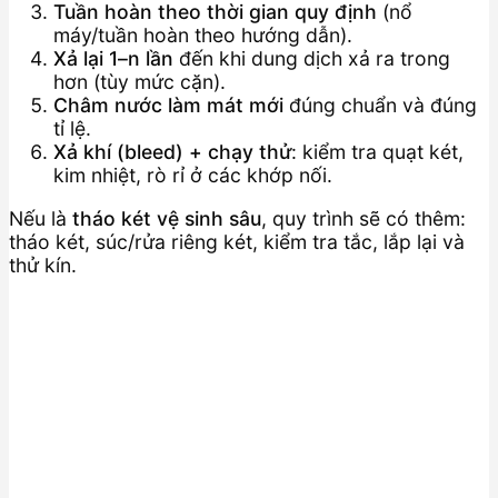
Tuần hoàn theo thời gian quy định
(nổ
máy/tuần hoàn theo hướng dẫn).
Xả lại 1–n lần
đến khi dung dịch xả ra trong
hơn (tùy mức cặn).
Châm nước làm mát mới
đúng chuẩn và đúng
tỉ lệ.
Xả khí (bleed) + chạy thử
: kiểm tra quạt két,
kim nhiệt, rò rỉ ở các khớp nối.
Nếu là
tháo két vệ sinh sâu
, quy trình sẽ có thêm:
tháo két, súc/rửa riêng két, kiểm tra tắc, lắp lại và
thử kín.