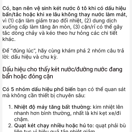
Có, bạn nên vệ sinh két nước ô tô khi có dấu hiệu
bẩn/tắc hoặc khi xe lâu không thay nước làm mát
,
vì (1) cặn làm giảm trao đổi nhiệt, (2) dung dịch
xuống cấp làm tăng ăn mòn, (3) cặn/rỉ có thể gây
tắc dòng chảy và kéo theo hư hỏng các chi tiết
khác.
Để “đúng lúc”, hãy cùng khám phá 2 nhóm câu trả
lời: dấu hiệu và chu kỳ.
Dấu hiệu cho thấy két nước/đường nước đang
bẩn hoặc đóng cặn
Có 5 nhóm dấu hiệu phổ biến
bạn có thể quan sát
mà không cần thiết bị chuyên sâu:
Nhiệt độ máy tăng bất thường:
kim nhiệt lên
nhanh hơn bình thường, nhất là khi kẹt xe/đi
chậm.
Quạt két chạy nhiều hoặc hú to:
quạt phải bù
liên tục vì hiệu quả tản nhiệt giảm.