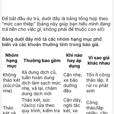
Để bắt đầu dự trù, dưới đây là bảng tổng hợp theo
“mức can thiệp” (bảng này giúp bạn hiểu
mình đang
trả tiền cho việc gì
, không phải để thuộc con số):
Bảng dưới đây mô tả các nhóm hạng mục phổ
biến và các khoản thường tính trong báo giá.
Nhóm
Khi nào
Vì sao giá
hạng
Thường bao gồm
hay áp
khác nhau
mục
dụng
Xả dung dịch cũ,
Không
Cặn nhẹ,
Tốn ít công
tuần hoàn dung
tháo két
xe bảo
tháo lắp, ít
dịch làm sạch mức
(xúc/rửa
dưỡng
rủi ro phát
nhẹ, xả lại, châm
nhẹ)
đều
sinh
dung dịch mới
Tháo két, súc
Cặn dày,
Công
rửa/cọ rửa theo
nghi tắc
Tháo
tháo/lắp
quy trình, kiểm tra
két, xe
két vệ
nhiều, cần