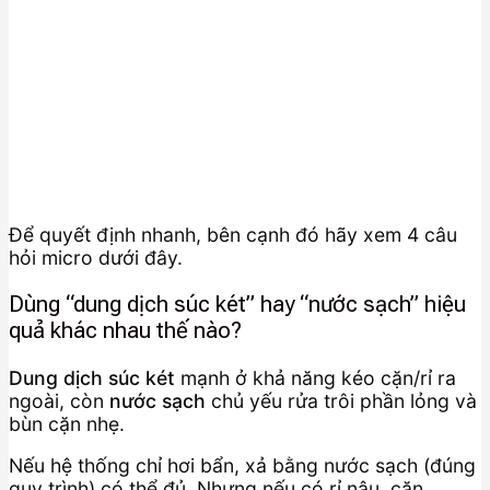
Để quyết định nhanh, bên cạnh đó hãy xem 4 câu
hỏi micro dưới đây.
Dùng “dung dịch súc két” hay “nước sạch” hiệu
quả khác nhau thế nào?
Dung dịch súc két
mạnh ở khả năng kéo cặn/rỉ ra
ngoài, còn
nước sạch
chủ yếu rửa trôi phần lỏng và
bùn cặn nhẹ.
Nếu hệ thống chỉ hơi bẩn, xả bằng nước sạch (đúng
quy trình) có thể đủ. Nhưng nếu có rỉ nâu, cặn