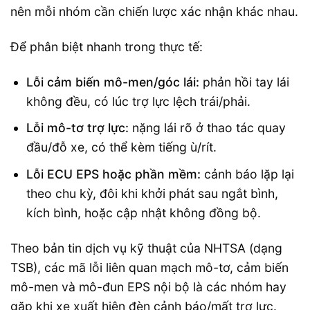
nên mỗi nhóm cần chiến lược xác nhận khác nhau.
Để phân biệt nhanh trong thực tế:
Lỗi cảm biến mô-men/góc lái:
phản hồi tay lái
không đều, có lúc trợ lực lệch trái/phải.
Lỗi mô-tơ trợ lực:
nặng lái rõ ở thao tác quay
đầu/đỗ xe, có thể kèm tiếng ù/rít.
Lỗi ECU EPS hoặc phần mềm:
cảnh báo lặp lại
theo chu kỳ, đôi khi khởi phát sau ngắt bình,
kích bình, hoặc cập nhật không đồng bộ.
Theo bản tin dịch vụ kỹ thuật của NHTSA (dạng
TSB), các mã lỗi liên quan mạch mô-tơ, cảm biến
mô-men và mô-đun EPS nội bộ là các nhóm hay
gặp khi xe xuất hiện đèn cảnh báo/mất trợ lực.