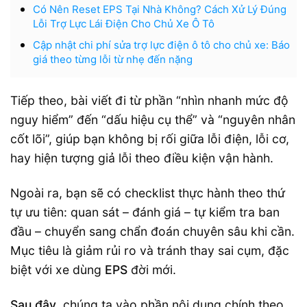
Có Nên Reset EPS Tại Nhà Không? Cách Xử Lý Đúng
Lỗi Trợ Lực Lái Điện Cho Chủ Xe Ô Tô
Cập nhật chi phí sửa trợ lực điện ô tô cho chủ xe: Báo
giá theo từng lỗi từ nhẹ đến nặng
Tiếp theo, bài viết đi từ phần “nhìn nhanh mức độ
nguy hiểm” đến “dấu hiệu cụ thể” và “nguyên nhân
cốt lõi”, giúp bạn không bị rối giữa lỗi điện, lỗi cơ,
hay hiện tượng giả lỗi theo điều kiện vận hành.
Ngoài ra, bạn sẽ có checklist thực hành theo thứ
tự ưu tiên: quan sát – đánh giá – tự kiểm tra ban
đầu – chuyển sang chẩn đoán chuyên sâu khi cần.
Mục tiêu là giảm rủi ro và tránh thay sai cụm, đặc
biệt với xe dùng
EPS
đời mới.
Sau đây
, chúng ta vào phần nội dung chính theo