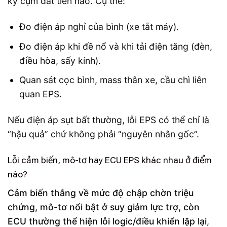
kỳ cụm đắt tiền nào. Cụ thể:
Đo điện áp nghỉ của bình (xe tắt máy).
Đo điện áp khi đề nổ và khi tải điện tăng (đèn,
điều hòa, sấy kính).
Quan sát cọc bình, mass thân xe, cầu chì liên
quan EPS.
Nếu điện áp sụt bất thường, lỗi EPS có thể chỉ là
“hậu quả” chứ không phải “nguyên nhân gốc”.
Lỗi cảm biến, mô-tơ hay ECU EPS khác nhau ở điểm
nào?
Cảm biến thắng về mức độ chập chờn triệu
chứng, mô-tơ nổi bật ở suy giảm lực trợ, còn
ECU thường thể hiện lỗi logic/điều khiển lặp lại
,