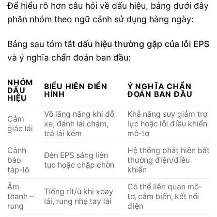
Để hiểu rõ hơn câu hỏi về dấu hiệu, bảng dưới đây
phân nhóm theo ngữ cảnh sử dụng hàng ngày:
Bảng sau tóm tắt
dấu hiệu thường gặp của lỗi EPS
và ý nghĩa chẩn đoán ban đầu:
NHÓM
BIỂU HIỆN ĐIỂN
Ý NGHĨA CHẨN
DẤU
HÌNH
ĐOÁN BAN ĐẦU
HIỆU
Vô lăng nặng khi đỗ
Khả năng suy giảm trợ
Cảm
xe, đánh lái chậm,
lực hoặc lỗi điều khiển
giác lái
trả lái kém
mô-tơ
Cảnh
Hệ thống phát hiện bất
Đèn EPS sáng liên
báo
thường điện/điều
tục hoặc chập chờn
táp-lô
khiển
Âm
Có thể liên quan mô-
Tiếng rít/ù khi xoay
thanh –
tơ, cảm biến, kết nối
lái, rung nhẹ tay lái
rung
điện