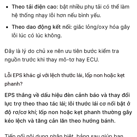
Theo tải điện cao:
bật nhiều phụ tải có thể làm
hệ thống nhạy lỗi hơn nếu bình yếu.
Theo dao động kết nối:
giắc lỏng/oxy hóa gây
lỗi lúc có lúc không.
Đây là lý do chủ xe nên ưu tiên bước kiểm tra
nguồn trước khi thay mô-tơ hay ECU.
Lỗi EPS khác gì với lệch thước lái, lốp non hoặc kẹt
phanh?
EPS thắng về dấu hiệu đèn cảnh báo và thay đổi
lực trợ theo thao tác lái; lỗi thước lái cơ nổi bật ở
độ rơ/cơ khí; lốp non hoặc kẹt phanh thường gây
kéo lệch và tăng cản lăn theo hướng bánh.
Tiếp nối nội dung phân biệt, bảng sau giúp bạn