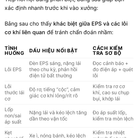
xác định nhanh trước khi vào xưởng:
Bảng sau cho thấy
khác biệt giữa EPS và các lỗi
cơ khí liên quan
để tránh chẩn đoán nhầm:
TÌNH
CÁCH KIỂM
DẤU HIỆU NỔI BẬT
HUỐNG
TRA SƠ BỘ
Đèn EPS sáng, nặng lái
Đọc cảnh báo +
Lỗi EPS
theo chu kỳ, phản hồi
đo điện áp + quét
điện tử bất thường
lỗi
Lỗi
Kiểm tra rơ cơ
Độ rơ, tiếng “cộc”, cảm
thước lái
khí, cao su chụp
giác cơ khí lỏng/rít rõ
cơ
bụi, khớp lái
Lốp
Nặng lái và kéo lệch tăng
Đo áp suất lốp,
non/sai
dần theo vận tốc
kiểm tra mòn lệch
áp suất
Kẹt
Kiểm tra nhiệt
Xe ì, nóng bánh, kéo lệch