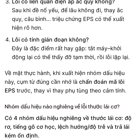
Lỗi có liên quan điện áp ắc quy không?
Sau khi đề nổ yếu, để lâu không đi, thay ắc
quy, câu bình… triệu chứng EPS có thể xuất
hiện rõ hơn.
Lỗi có tính gián đoạn không?
Đây là đặc điểm rất hay gặp: tắt máy–khởi
động lại có thể thấy đỡ tạm thời, rồi lỗi lặp lại.
Về mặt thực hành, khi xuất hiện nhóm dấu hiệu
này, cụm từ đúng cần nhớ là
chẩn đoán mã lỗi
EPS
trước, thay vì thay phụ tùng theo cảm tính.
Nhóm dấu hiệu nào nghiêng về lỗi thước lái cơ?
Có 4 nhóm dấu hiệu nghiêng về thước lái cơ: độ
rơ, tiếng gõ cơ học, lệch hướng/độ trễ và trả lái
kém ổn định.