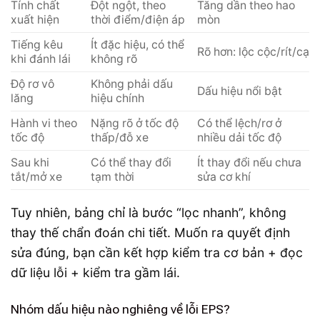
Tính chất
Đột ngột, theo
Tăng dần theo hao
xuất hiện
thời điểm/điện áp
mòn
Tiếng kêu
Ít đặc hiệu, có thể
Rõ hơn: lộc cộc/rít/cạ
khi đánh lái
không rõ
Độ rơ vô
Không phải dấu
Dấu hiệu nổi bật
lăng
hiệu chính
Hành vi theo
Nặng rõ ở tốc độ
Có thể lệch/rơ ở
tốc độ
thấp/đỗ xe
nhiều dải tốc độ
Sau khi
Có thể thay đổi
Ít thay đổi nếu chưa
tắt/mở xe
tạm thời
sửa cơ khí
Tuy nhiên, bảng chỉ là bước “lọc nhanh”, không
thay thế chẩn đoán chi tiết. Muốn ra quyết định
sửa đúng, bạn cần kết hợp kiểm tra cơ bản + đọc
dữ liệu lỗi + kiểm tra gầm lái.
Nhóm dấu hiệu nào nghiêng về lỗi EPS?