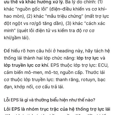
ưu thế và khác hướng xử lý.
Ba lý do chính: (1)
khác “nguồn gốc lỗi” (điện–điều khiển vs cơ khí–
hao mòn), (2) khác “mẫu triệu chứng” (mất trợ lực
đột ngột vs rơ/gõ tăng dần), (3) khác “cách xác
minh” (quét lỗi điện tử vs kiểm tra độ rơ cơ
khí/gầm lái).
Để hiểu rõ hơn câu hỏi ở heading này, hãy tách hệ
thống lái thành hai lớp chức năng:
lớp trợ lực
và
lớp truyền lực cơ khí
. EPS thuộc lớp trợ lực: ECU,
cảm biến mô-men, mô-tơ, nguồn cấp. Thước lái
cơ thuộc lớp truyền lực: thanh răng, rotuyn, bạc
đạn, khớp nối, cơ cấu trả lái.
Lỗi EPS là gì và thường biểu hiện như thế nào?
Lỗi EPS là nhóm trục trặc của hệ thống trợ lực lái