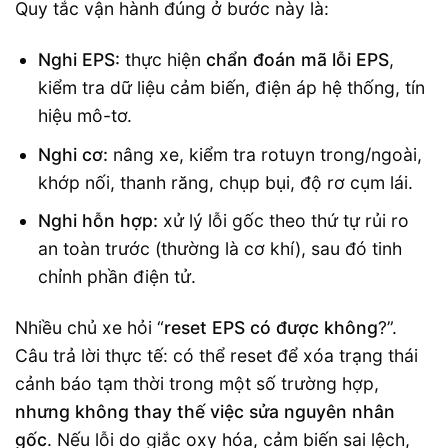
Quy tắc vận hành đúng ở bước này là:
Nghi EPS:
thực hiện
chẩn đoán mã lỗi EPS
,
kiểm tra dữ liệu cảm biến, điện áp hệ thống, tín
hiệu mô-tơ.
Nghi cơ:
nâng xe, kiểm tra rotuyn trong/ngoài,
khớp nối, thanh răng, chụp bụi, độ rơ cụm lái.
Nghi hỗn hợp:
xử lý lỗi gốc theo thứ tự rủi ro
an toàn trước (thường là cơ khí), sau đó tinh
chỉnh phần điện tử.
Nhiều chủ xe hỏi “
reset EPS có được không
?”.
Câu trả lời thực tế: có thể reset để xóa trạng thái
cảnh báo tạm thời trong một số trường hợp,
nhưng không thay thế việc sửa nguyên nhân
gốc
. Nếu lỗi do giắc oxy hóa, cảm biến sai lệch,