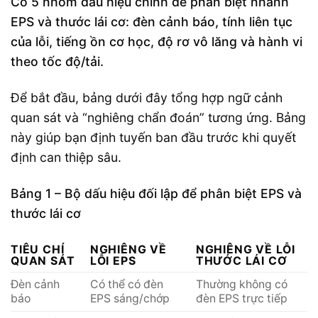
Có 5 nhóm dấu hiệu chính để phân biệt nhanh
EPS và thước lái cơ: đèn cảnh báo, tính liên tục
của lỗi, tiếng ồn cơ học, độ rơ vô lăng và hành vi
theo tốc độ/tải.
Để bắt đầu, bảng dưới đây tổng hợp ngữ cảnh
quan sát và “nghiêng chẩn đoán” tương ứng. Bảng
này giúp bạn định tuyến ban đầu trước khi quyết
định can thiệp sâu.
Bảng 1 – Bộ dấu hiệu đối lập để phân biệt EPS và
thước lái cơ
TIÊU CHÍ
NGHIÊNG VỀ
NGHIÊNG VỀ LỖI
QUAN SÁT
LỖI EPS
THƯỚC LÁI CƠ
Đèn cảnh
Có thể có đèn
Thường không có
báo
EPS sáng/chớp
đèn EPS trực tiếp