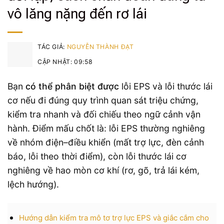
vô lăng nặng đến rơ lái
TÁC GIẢ:
NGUYỄN THÀNH ĐẠT
CẬP NHẬT: 09:58
Bạn
có thể phân biệt được
lỗi EPS và lỗi thước lái
cơ nếu đi đúng quy trình quan sát triệu chứng,
kiểm tra nhanh và đối chiếu theo ngữ cảnh vận
hành. Điểm mấu chốt là: lỗi EPS thường nghiêng
về nhóm điện–điều khiển (mất trợ lực, đèn cảnh
báo, lỗi theo thời điểm), còn lỗi thước lái cơ
nghiêng về hao mòn cơ khí (rơ, gõ, trả lái kém,
lệch hướng).
Hướng dẫn kiểm tra mô tơ trợ lực EPS và giắc cắm cho