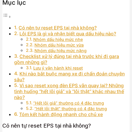
Mục lục
Có nên tự reset EPS tại nhà không?
Lỗi EPS là gì và nhận biết qua dấu hiệu nào?
Nhóm dấu hiệu mức nhẹ
Nhóm dấu hiệu mức vừa
Nhóm dấu hiệu mức nặng
Checklist xử lý đúng tại nhà trước khi đi gara
gồm những gì?
Lưu ý vận hành khi reset
Khi nào bắt buộc mang xe đi chẩn đoán chuyên
sâu?
Vì sao reset xong đèn EPS vẫn quay lại? Những
tình huống “hết lỗi giả” và “lỗi thật” khác nhau thế
nào?
“Hết lỗi giả” thường có 4 đặc trưng
“Hết lỗi thật” thường có 4 đặc trưng
Tóm kết hành động nhanh cho chủ xe
Có nên tự reset EPS tại nhà không?