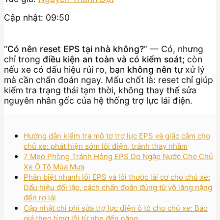
Cập nhật: 09:50
“
Có nên reset EPS tại nhà không?
” — Có, nhưng
chỉ trong
điều kiện an toàn và có kiểm soát
; còn
nếu xe có dấu hiệu rủi ro, bạn
không nên
tự xử lý
mà cần chẩn đoán ngay. Mấu chốt là: reset chỉ giúp
kiểm tra trạng thái tạm thời, không thay thế sửa
nguyên nhân gốc của hệ thống trợ lực lái điện.
Hướng dẫn kiểm tra mô tơ trợ lực EPS và giắc cắm cho
chủ xe: phát hiện sớm lỗi điện, tránh thay nhầm
7 Mẹo Phòng Tránh Hỏng EPS Do Ngập Nước Cho Chủ
Xe Ô Tô Mùa Mưa
Phân biệt nhanh lỗi EPS và lỗi thước lái cơ cho chủ xe:
Dấu hiệu đối lập, cách chẩn đoán đúng từ vô lăng nặng
đến rơ lái
Cập nhật chi phí sửa trợ lực điện ô tô cho chủ xe: Báo
giá theo từng lỗi từ nhẹ đến nặng