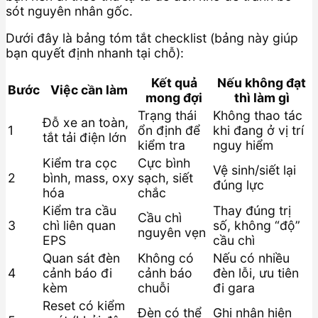
sót nguyên nhân gốc.
Dưới đây là bảng tóm tắt checklist (bảng này giúp
bạn quyết định nhanh tại chỗ):
Kết quả
Nếu không đạt
Bước
Việc cần làm
mong đợi
thì làm gì
Trạng thái
Không thao tác
Đỗ xe an toàn,
1
ổn định để
khi đang ở vị trí
tắt tải điện lớn
kiểm tra
nguy hiểm
Kiểm tra cọc
Cực bình
Vệ sinh/siết lại
2
bình, mass, oxy
sạch, siết
đúng lực
hóa
chắc
Kiểm tra cầu
Thay đúng trị
Cầu chì
3
chì liên quan
số, không “độ”
nguyên vẹn
EPS
cầu chì
Quan sát đèn
Không có
Nếu có nhiều
4
cảnh báo đi
cảnh báo
đèn lỗi, ưu tiên
kèm
chuỗi
đi gara
Reset có kiểm
Đèn có thể
Ghi nhận hiện