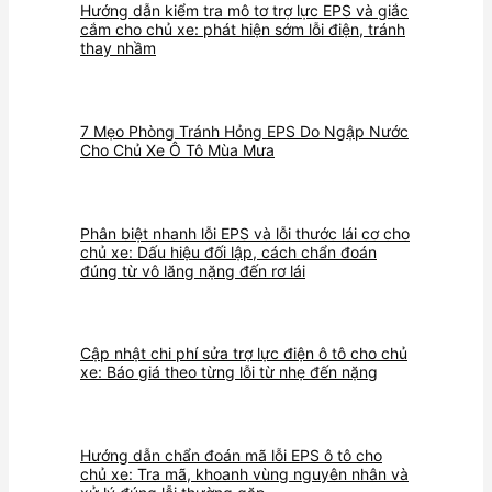
Hướng dẫn kiểm tra mô tơ trợ lực EPS và giắc
cắm cho chủ xe: phát hiện sớm lỗi điện, tránh
thay nhầm
7 Mẹo Phòng Tránh Hỏng EPS Do Ngập Nước
Cho Chủ Xe Ô Tô Mùa Mưa
Phân biệt nhanh lỗi EPS và lỗi thước lái cơ cho
chủ xe: Dấu hiệu đối lập, cách chẩn đoán
đúng từ vô lăng nặng đến rơ lái
Cập nhật chi phí sửa trợ lực điện ô tô cho chủ
xe: Báo giá theo từng lỗi từ nhẹ đến nặng
Hướng dẫn chẩn đoán mã lỗi EPS ô tô cho
chủ xe: Tra mã, khoanh vùng nguyên nhân và