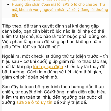
Hướng dẫn chẩn đoán mã lỗi EPS ô tô cho chủ xe: Tra
mã, khoanh vùng nguyên nhân và xử lý đúng lỗi thường
gặp
Tiếp theo, để tránh quyết định sai khi đang gặp
cảnh báo, bạn cần biết rõ lúc nào là lỗi nhẹ có thể
kiểm tra tại chỗ, lúc nào là “đỏ” buộc phải dừng xe.
Việc phân tầng mức độ sẽ giúp bạn không nhầm
giữa “đèn tắt” và “lỗi đã hết”.
Ngoài ra, một checklist đúng thứ tự (điện trước – tín
hiệu sau – cơ khí cuối) giúp giảm rủi ro thao tác sai,
nhất là khi gặp
lỗi trợ lực điện
khiến tay lái thay đổi
bất thường. Cách làm đúng sẽ tiết kiệm thời gian,
giảm chi phí đoán bệnh mò.
Sau đây là toàn bộ quy trình theo hướng dẫn thực
chiến, từ quyết định Có/Không, nhận diện dấu hiệu,
kiểm tra an toàn tại nhà, đến ngưỡng bắt buộc đi
xưởng
sửa xe ô tô uy tín
để xử lý triệt để.