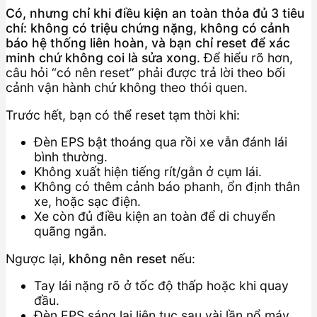
Có, nhưng chỉ khi điều kiện an toàn thỏa đủ 3 tiêu
chí: không có triệu chứng nặng, không có cảnh
báo hệ thống liên hoàn, và bạn chỉ reset để xác
minh chứ không coi là sửa xong.
Để hiểu rõ hơn,
câu hỏi “có nên reset” phải được trả lời theo bối
cảnh vận hành chứ không theo thói quen.
Trước hết, bạn có thể reset tạm thời khi:
Đèn EPS bật thoáng qua rồi xe vẫn đánh lái
bình thường.
Không xuất hiện tiếng rít/gằn ở cụm lái.
Không có thêm cảnh báo phanh, ổn định thân
xe, hoặc sạc điện.
Xe còn đủ điều kiện an toàn để di chuyển
quãng ngắn.
Ngược lại,
không nên reset
nếu:
Tay lái nặng rõ ở tốc độ thấp hoặc khi quay
đầu.
Đèn EPS sáng lại liên tục sau vài lần nổ máy.