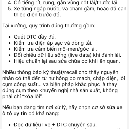
Có tiếng rít, rung, gằn vùng cột lái/thước lái.
Xe từng ngập nước, va chạm gầm, hoặc đã can
thiệp điện trước đó.
Tại xưởng, quy trình đúng thường gồm:
Quét DTC đầy đủ.
Kiểm tra điện áp sạc và dòng tải.
Kiểm tra cảm biến mô-men/góc lái.
Đối chiếu dữ liệu sống (live data) khi đánh lái.
Hiệu chuẩn lại sau sửa chữa cơ khí liên quan.
Nhiều thông báo kỹ thuật/recall cho thấy nguyên
nhân có thể đến từ hư hỏng bo mạch, chập điện, lỗi
cụm công suất… và biện pháp khắc phục là thay
đúng cụm theo khuyến nghị nhà sản xuất, không
phải chỉ “xóa lỗi”.
Nếu bạn đang tìm nơi xử lý, hãy chọn cơ sở
sửa xe
ô tô uy tín
có khả năng:
Đọc dữ liệu live + DTC chuyên sâu.