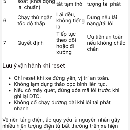
5
soát (khởi động
tắt tạm thời
tượng tái phát
lại chuẩn)
Lái đều,
Chạy thử ngắn
Dừng nếu lái
6
không tiếng
tốc độ thấp
nặng/tái lỗi
lạ
Tiếp tục
Ưu tiên an toàn
theo dõi
7
Quyết định
nếu không chắc
hoặc đi
chắn
xưởng
Lưu ý vận hành khi reset
Chỉ reset khi xe đứng yên, vị trí an toàn.
Không lạm dụng tháo cọc bình liên tục.
Nếu có máy quét, đừng xóa mã lỗi trước khi
ghi lại DTC.
Không cố chạy đường dài khi lỗi tái phát
nhanh.
Về nền tảng điện, ắc quy yếu là nguyên nhân gây
nhiều hiện tượng điện tử bất thường trên xe hiện