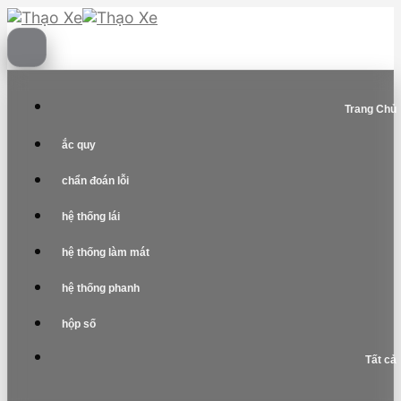
Skip
to
content
Trang Chủ
ắc quy
chẩn đoán lỗi
hệ thống lái
hệ thống làm mát
hệ thống phanh
hộp số
Tất cả