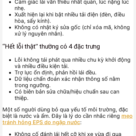
Cảm giác lái vẫn thiếu nhất quán, lúc nặng lúc
nhẹ.
Xuất hiện lại khi bật nhiều tải điện (đèn, điều
hòa, sấy kính).
Không có nhật ký sửa gốc (chỉ xóa mã, không
xử lý nguyên nhân).
“Hết lỗi thật” thường có 4 đặc trưng
Lỗi không tái phát qua nhiều chu kỳ khởi động
và nhiều điều kiện tải.
Trợ lực ổn định, phản hồi lái đều.
Dữ liệu chẩn đoán xác nhận thông số nằm
trong ngưỡng.
Có biên bản sửa chữa/hiệu chuẩn sau can
thiệp.
Một số người dùng bỏ qua yếu tố môi trường, đặc
biệt là nước và ẩm. Đây là lý do cần nhắc riêng
mẹo
tránh hỏng EPS do ngập nước
:
Không cố đánh lái hết cỡ khi xe vừa đi qua