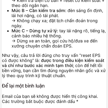
→ Kiểm tra điện cơ bản + reset có kiểm soát +
theo dõi ngắn hạn.
Mức B – Cần kiểm tra sớm:
đèn sáng ổn định,
lái hơi nặng, có tái phát.
→ Không chạy xa; đặt lịch chẩn đoán trong
ngày.
Mức C – Dừng tự xử lý:
tay lái nặng rõ, tiếng lạ,
cảnh báo nhiều hệ thống.
→ Dừng xe an toàn, gọi cứu hộ/đưa xe đến
xưởng chuyên chẩn đoán EPS.
Như vậy, câu trả lời đúng cho truy vấn “reset EPS
có được không” là:
được trong điều kiện kiểm soát
và chỉ như bước xác minh tạm thời
; còn để hết lỗi
bền vững, bạn cần tìm đúng nguyên nhân gốc và xử
lý theo quy trình kỹ thuật chuẩn.
Để lại một bình luận
Email của bạn sẽ không được hiển thị công khai.
Các trường bắt buộc được đánh dấu
*