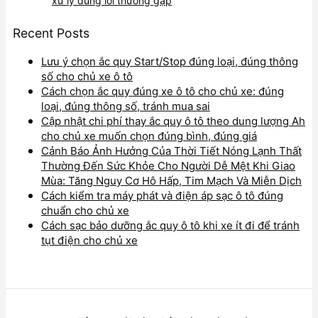
xử lý đúng lỗi thường gặp
Recent Posts
Lưu ý chọn ắc quy Start/Stop đúng loại, đúng thông
số cho chủ xe ô tô
Cách chọn ắc quy đúng xe ô tô cho chủ xe: đúng
loại, đúng thông số, tránh mua sai
Cập nhật chi phí thay ắc quy ô tô theo dung lượng Ah
cho chủ xe muốn chọn đúng bình, đúng giá
Cảnh Báo Ảnh Hưởng Của Thời Tiết Nóng Lạnh Thất
Thường Đến Sức Khỏe Cho Người Dễ Mệt Khi Giao
Mùa: Tăng Nguy Cơ Hô Hấp, Tim Mạch Và Miễn Dịch
Cách kiểm tra máy phát và điện áp sạc ô tô đúng
chuẩn cho chủ xe
Cách sạc bảo dưỡng ắc quy ô tô khi xe ít đi để tránh
tụt điện cho chủ xe