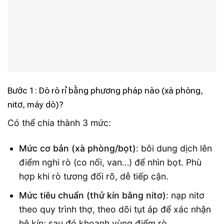
Bước 1: Dò rò rỉ bằng phương pháp nào (xà phòng,
nitơ, máy dò)?
Có thể chia thành 3 mức:
Mức cơ bản (xà phòng/bọt)
: bôi dung dịch lên
điểm nghi rò (co nối, van…) để nhìn bọt. Phù
hợp khi rò tương đối rõ, dễ tiếp cận.
Mức tiêu chuẩn (thử kín bằng nitơ)
: nạp nitơ
theo quy trình thợ, theo dõi tụt áp để xác nhận
hệ kín; sau đó khoanh vùng điểm rò.