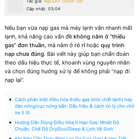
Tác giả:
Nguyễn Thành Đạt
Cập nhật: 03:04
Nếu bạn vừa nạp gas mà máy lạnh vẫn nhanh mất
lạnh, khả năng cao vấn đề
không nằm ở “thiếu
gas” đơn thuần
, mà nằm ở
rò rỉ
hoặc
quy trình
nạp chưa đúng
. Bài viết này giúp bạn chẩn đoán
theo dấu hiệu thực tế, khoanh vùng nguyên nhân
và chọn đúng hướng xử lý để không phải “nạp đi
nạp lại”.
Cách phân biệt điều hòa thiếu gas (môi chất lạnh) hay
dàn nóng/cục nóng bẩn: Dấu hiệu & cách xử lý cho chủ
xe ô tô
Hướng Dẫn Dùng Điều Hòa Ít Hao Gas: Nhiệt Độ
Chuẩn, Chế Độ Dry/Eco/Sleep & Lịch Vệ Sinh
Khi Nào Cần Thay Phin Lọc Ga (Lọc Gas) & Van Tiết