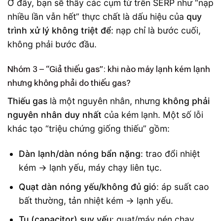
Ở đây, bạn sẽ thấy các cụm từ trên SERP như “nạp
nhiều lần vẫn hết” thực chất là dấu hiệu của
quy
trình xử lý không triệt để
: nạp chỉ là bước cuối,
không phải bước đầu.
Nhóm 3 – “Giả thiếu gas”: khi nào máy lạnh kém lạnh
nhưng không phải do thiếu gas?
Thiếu gas
là một nguyên nhân, nhưng
không phải
nguyên nhân duy nhất
của kém lạnh. Một số lỗi
khác tạo “triệu chứng giống thiếu” gồm:
Dàn lạnh/dàn nóng bẩn nặng
: trao đổi nhiệt
kém → lạnh yếu, máy chạy liên tục.
Quạt dàn nóng yếu/không đủ gió
: áp suất cao
bất thường, tản nhiệt kém → lạnh yếu.
Tụ (capacitor) suy yếu
: quạt/máy nén chạy