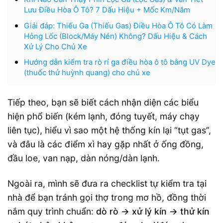
Lưu Điều Hòa Ô Tô? 7 Dấu Hiệu + Mốc Km/Năm
Giải đáp: Thiếu Ga (Thiếu Gas) Điều Hòa Ô Tô Có Làm
Hỏng Lốc (Block/Máy Nén) Không? Dấu Hiệu & Cách
Xử Lý Cho Chủ Xe
Hướng dẫn kiểm tra rò rỉ ga điều hòa ô tô bằng UV Dye
(thuốc thử huỳnh quang) cho chủ xe
Tiếp theo, bạn sẽ biết cách nhận diện các biểu
hiện phổ biến (kém lạnh, đóng tuyết, máy chạy
liên tục), hiểu vì sao một hệ thống kín lại “tụt gas”,
và đâu là các điểm xì hay gặp nhất ở ống đồng,
đầu loe, van nạp, dàn nóng/dàn lạnh.
Ngoài ra, mình sẽ đưa ra checklist tự kiểm tra tại
nhà để bạn tránh gọi thợ trong mơ hồ, đồng thời
nắm quy trình chuẩn:
dò rò → xử lý kín → thử kín