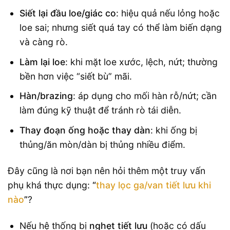
Siết lại đầu loe/giác co
: hiệu quả nếu lỏng hoặc
loe sai; nhưng siết quá tay có thể làm biến dạng
và càng rò.
Làm lại loe
: khi mặt loe xước, lệch, nứt; thường
bền hơn việc “siết bù” mãi.
Hàn/brazing
: áp dụng cho mối hàn rỗ/nứt; cần
làm đúng kỹ thuật để tránh rò tái diễn.
Thay đoạn ống hoặc thay dàn
: khi ống bị
thủng/ăn mòn/dàn bị thủng nhiều điểm.
Đây cũng là nơi bạn nên hỏi thêm một truy vấn
phụ khá thực dụng:
“
thay lọc ga/van tiết lưu khi
nào
”
?
Nếu hệ thống bị
nghẹt tiết lưu
(hoặc có dấu