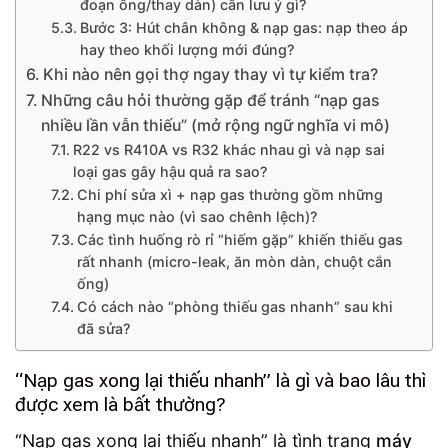
đoạn ống/thay dàn) cần lưu ý gì?
Bước 3: Hút chân không & nạp gas: nạp theo áp
hay theo khối lượng mới đúng?
Khi nào nên gọi thợ ngay thay vì tự kiểm tra?
Những câu hỏi thường gặp để tránh “nạp gas
nhiều lần vẫn thiếu” (mở rộng ngữ nghĩa vi mô)
R22 vs R410A vs R32 khác nhau gì và nạp sai
loại gas gây hậu quả ra sao?
Chi phí sửa xì + nạp gas thường gồm những
hạng mục nào (vì sao chênh lệch)?
Các tình huống rò rỉ “hiếm gặp” khiến thiếu gas
rất nhanh (micro-leak, ăn mòn dàn, chuột cắn
ống)
Có cách nào “phòng thiếu gas nhanh” sau khi
đã sửa?
“Nạp gas xong lại thiếu nhanh” là gì và bao lâu thì
được xem là bất thường?
“Nạp gas xong lại thiếu nhanh” là tình trạng
máy