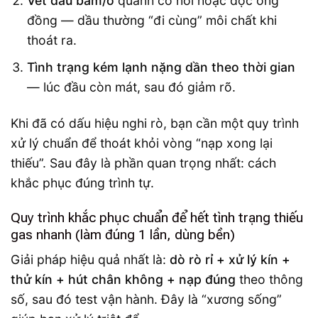
Vết dầu bám/ố
quanh co nối hoặc dọc ống
đồng — dầu thường “đi cùng” môi chất khi
thoát ra.
Tình trạng kém lạnh nặng dần theo thời gian
— lúc đầu còn mát, sau đó giảm rõ.
Khi đã có dấu hiệu nghi rò, bạn cần một quy trình
xử lý chuẩn để thoát khỏi vòng “nạp xong lại
thiếu”. Sau đây là phần quan trọng nhất: cách
khắc phục đúng trình tự.
Quy trình khắc phục chuẩn để hết tình trạng thiếu
gas nhanh (làm đúng 1 lần, dùng bền)
Giải pháp hiệu quả nhất là:
dò rò rỉ + xử lý kín +
thử kín + hút chân không + nạp đúng
theo thông
số, sau đó test vận hành. Đây là “xương sống”