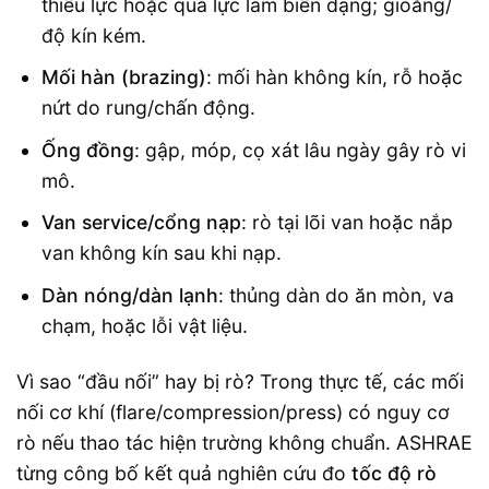
thiếu lực hoặc quá lực làm biến dạng; gioăng/
độ kín kém.
Mối hàn (brazing)
: mối hàn không kín, rỗ hoặc
nứt do rung/chấn động.
Ống đồng
: gập, móp, cọ xát lâu ngày gây rò vi
mô.
Van service/cổng nạp
: rò tại lõi van hoặc nắp
van không kín sau khi nạp.
Dàn nóng/dàn lạnh
: thủng dàn do ăn mòn, va
chạm, hoặc lỗi vật liệu.
Vì sao “đầu nối” hay bị rò? Trong thực tế, các mối
nối cơ khí (flare/compression/press) có nguy cơ
rò nếu thao tác hiện trường không chuẩn. ASHRAE
từng công bố kết quả nghiên cứu đo
tốc độ rò