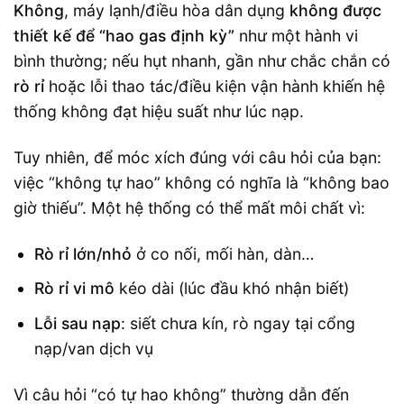
Không
, máy lạnh/điều hòa dân dụng
không được
thiết kế để “hao gas định kỳ”
như một hành vi
bình thường; nếu hụt nhanh, gần như chắc chắn có
rò rỉ
hoặc lỗi thao tác/điều kiện vận hành khiến hệ
thống không đạt hiệu suất như lúc nạp.
Tuy nhiên, để móc xích đúng với câu hỏi của bạn:
việc “không tự hao” không có nghĩa là “không bao
giờ thiếu”. Một hệ thống có thể mất môi chất vì:
Rò rỉ lớn/nhỏ
ở co nối, mối hàn, dàn…
Rò rỉ vi mô
kéo dài (lúc đầu khó nhận biết)
Lỗi sau nạp
: siết chưa kín, rò ngay tại cổng
nạp/van dịch vụ
Vì câu hỏi “có tự hao không” thường dẫn đến