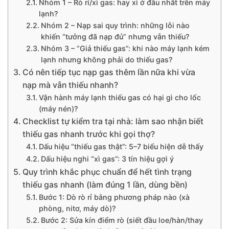
Nhóm 1 – Rò rỉ/xì gas: hay xì ở đâu nhất trên máy
lạnh?
Nhóm 2 – Nạp sai quy trình: những lỗi nào
khiến “tưởng đã nạp đủ” nhưng vẫn thiếu?
Nhóm 3 – “Giả thiếu gas”: khi nào máy lạnh kém
lạnh nhưng không phải do thiếu gas?
Có nên tiếp tục nạp gas thêm lần nữa khi vừa
nạp mà vẫn thiếu nhanh?
Vận hành máy lạnh thiếu gas có hại gì cho lốc
(máy nén)?
Checklist tự kiểm tra tại nhà: làm sao nhận biết
thiếu gas nhanh trước khi gọi thợ?
Dấu hiệu “thiếu gas thật”: 5–7 biểu hiện dễ thấy
Dấu hiệu nghi “xì gas”: 3 tín hiệu gợi ý
Quy trình khắc phục chuẩn để hết tình trạng
thiếu gas nhanh (làm đúng 1 lần, dùng bền)
Bước 1: Dò rò rỉ bằng phương pháp nào (xà
phòng, nitơ, máy dò)?
Bước 2: Sửa kín điểm rò (siết đầu loe/hàn/thay